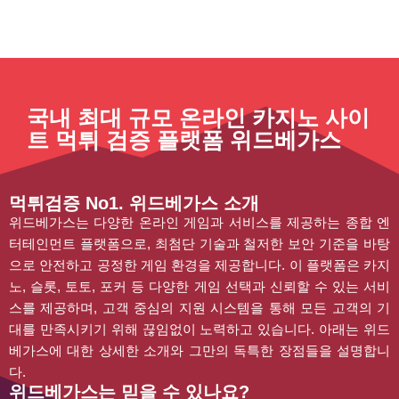
국내 최대 규모 온라인 카지노 사이
트 먹튀 검증 플랫폼 위드베가스
먹튀검증 No1. 위드베가스 소개
위드베가스는 다양한 온라인 게임과 서비스를 제공하는 종합 엔
터테인먼트 플랫폼으로, 최첨단 기술과 철저한 보안 기준을 바탕
으로 안전하고 공정한 게임 환경을 제공합니다. 이 플랫폼은 카지
노, 슬롯, 토토, 포커 등 다양한 게임 선택과 신뢰할 수 있는 서비
스를 제공하며, 고객 중심의 지원 시스템을 통해 모든 고객의 기
대를 만족시키기 위해 끊임없이 노력하고 있습니다. 아래는 위드
베가스에 대한 상세한 소개와 그만의 독특한 장점들을 설명합니
다.
위드베가스는 믿을 수 있나요?