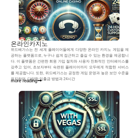
온라인카지노
위드베가스는 전 세계 플레이어들에게 다양한 온라인 카지노 게임을 제
공하는 플랫폼으로, 누구나 쉽게 접근하고 즐길 수 있는 환경을 제공합니
다. 이 플랫폼은 간편한 회원 가입 절차와 사용자 친화적인 인터페이스를
갖추고 있어, 초보자부터 숙련된 플레이어까지 모두에게 적합한 서비스
를 제공합니다. 또한, 위드베가스는 공정한 게임 운영과 높은 보안 수준을
유지하며, 다양한 입출금 방법과 24시간
more reading