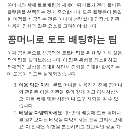
꽁머니와 함께 토토배팅의 세계에 뛰어들기 전에 올바른
플랫폼을 선택하는 것이 중요합니다. 모든 플랫폼이 동일
한 이점을 제공하는 것은 아니며 선택할 때 안정성, 평판,
사용자 경험과 같은 요소를 고려해야 합니다.
꽁머니로 토토 배팅하는 팁
이제 공짜돈으로 성공적인 토토배팅을 위한 몇 가지 실용
적인 팁을 살펴보겠습니다. 이 팁은 위험을 최소화하고
잠재적인 보상을 최대화하면서 경험을 최대한 활용하는
데 도움이 되도록 설계되었습니다.
이용 약관 이해
: 무료 머니를 사용하기 전에 꽁머니
와 관련된 이용 약관을 주의 깊게 읽고 이해하십시
오. 이를 통해 제한 사항이나 요구 사항을 알 수 있
습니다.
베팅을 다양화하세요
: 한 번의 베팅에 모든 꽁머니
를 걸기보다는 베팅을 다양화하는 것을 고려해보세
요. 이 전략은 위험을 분산시키고 전반적인 성공 가