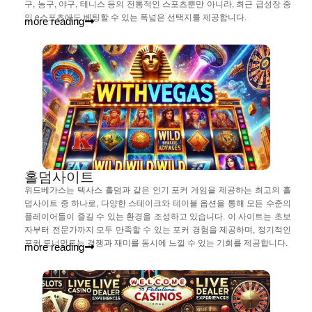
구, 농구, 야구, 테니스 등의 전통적인 스포츠뿐만 아니라, 최근 급성장 중
인 e스포츠에도 베팅할 수 있는 폭넓은 선택지를 제공합니다.
more reading
홀덤사이트
위드베가스는 텍사스 홀덤과 같은 인기 포커 게임을 제공하는 최고의 홀
덤사이트 중 하나로, 다양한 스테이크와 테이블 옵션을 통해 모든 수준의
플레이어들이 즐길 수 있는 환경을 조성하고 있습니다. 이 사이트는 초보
자부터 전문가까지 모두 만족할 수 있는 포커 경험을 제공하며, 정기적인
포커 토너먼트는 경쟁과 재미를 동시에 느낄 수 있는 기회를 제공합니다.
more reading