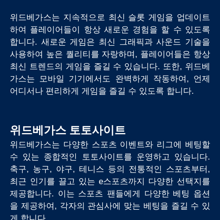
위드베가스는 지속적으로 최신 슬롯 게임을 업데이트
하여 플레이어들이 항상 새로운 경험을 할 수 있도록
합니다. 새로운 게임은 최신 그래픽과 사운드 기술을
사용하여 높은 퀄리티를 자랑하며, 플레이어들은 항상
최신 트렌드의 게임을 즐길 수 있습니다. 또한, 위드베
가스는 모바일 기기에서도 완벽하게 작동하여, 언제
어디서나 편리하게 게임을 즐길 수 있도록 합니다.
위드베가스 토토사이트
위드베가스는 다양한 스포츠 이벤트와 리그에 베팅할
수 있는 종합적인 토토사이트를 운영하고 있습니다.
축구, 농구, 야구, 테니스 등의 전통적인 스포츠부터,
최근 인기를 끌고 있는 e스포츠까지 다양한 선택지를
제공합니다. 이는 스포츠 팬들에게 다양한 베팅 옵션
을 제공하여, 각자의 관심사에 맞는 베팅을 즐길 수 있
게 합니다.