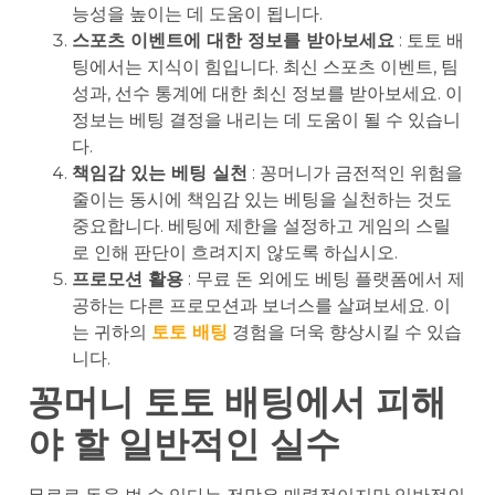
능성을 높이는 데 도움이 됩니다.
스포츠 이벤트에 대한 정보를 받아보세요
: 토토 배
팅에서는 지식이 힘입니다. 최신 스포츠 이벤트, 팀
성과, 선수 통계에 대한 최신 정보를 받아보세요. 이
정보는 베팅 결정을 내리는 데 도움이 될 수 있습니
다.
책임감 있는 베팅 실천
: 꽁머니가 금전적인 위험을
줄이는 동시에 책임감 있는 베팅을 실천하는 것도
중요합니다. 베팅에 제한을 설정하고 게임의 스릴
로 인해 판단이 흐려지지 않도록 하십시오.
프로모션 활용
: 무료 돈 외에도 베팅 플랫폼에서 제
공하는 다른 프로모션과 보너스를 살펴보세요. 이
는 귀하의
토토 배팅
경험을 더욱 향상시킬 수 있습
니다.
꽁머니 토토 배팅에서 피해
야 할 일반적인 실수