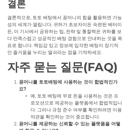
결론
결론적으로, 토토 배팅에서 꽁머니의 힘을 활용하면 가능
성의 세계가 열립니다. 귀하가 초보자이든 숙련된 베터이
든, 이 기사에서 공유하는 팁, 전략 및 통찰력은 귀하를 보
다 만족스럽고 성공적인 베팅 경험으로 안내하는 것을 목
표로 합니다. 책임감 있고 정보에 입각한 베팅이 장기적
인 즐거움을 누리는 열쇠라는 점을 기억하세요
.
자주 묻는 질문(FAQ)
꽁머니를 토토배팅에 사용하는 것이 합법적인가
요?
예, 토토 베팅에 무료 돈을 사용하는 것은 프
로모션으로 제공하는 플랫폼에서 합법적입니
다. 그러나 규정 준수 여부를 확인하려면 이용
약관을 확인하는 것이 중요합니다
.
꽁머니를 제공하는 신뢰할 수 있는 플랫폼을 어떻