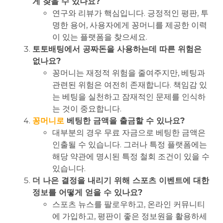
게 찾을 수 있나요?
연구와 리뷰가 핵심입니다. 긍정적인 평판, 투
명한 용어, 사용자에게 꽁머니를 제공한 이력
이 있는 플랫폼을 찾으세요.
토토배팅에서 공짜돈을 사용하는데 따른 위험은
없나요?
꽁머니는 재정적 위험을 줄여주지만, 베팅과
관련된 위험은 여전히 ​​존재합니다. 책임감 있
는 베팅을 실천하고 잠재적인 문제를 인식하
는 것이 중요합니다.
꽁머니로
베팅한 금액을 출금할 수 있나요?
대부분의 경우 무료 자금으로 베팅한 금액은
인출될 수 있습니다. 그러나 특정 플랫폼에는
해당 약관에 명시된 특정 철회 조건이 있을 수
있습니다.
더 나은 결정을 내리기 위해 스포츠 이벤트에 대한
정보를 어떻게 얻을 수 있나요?
스포츠 뉴스를 팔로우하고, 온라인 커뮤니티
에 가입하고, 평판이 좋은 정보원을 활용하세