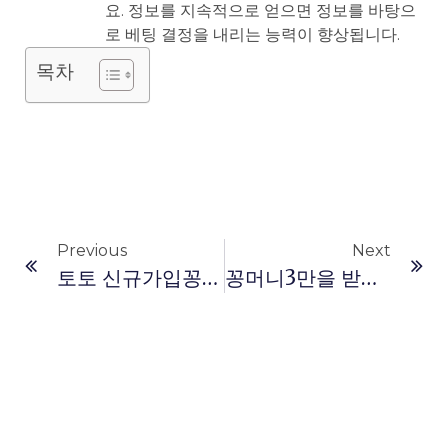
요. 정보를 지속적으로 얻으면 정보를 바탕으
로 베팅 결정을 내리는 능력이 향상됩니다.
목차
Previous
Next
토토 신규가입꽁머니의 종류와 환전 조건 3
꽁머니3만을 받는 사이트의 신뢰도 2