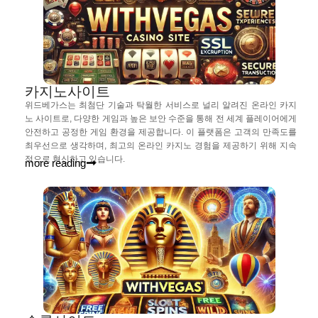
카지노사이트
위드베가스는 최첨단 기술과 탁월한 서비스로 널리 알려진 온라인 카지
노 사이트로, 다양한 게임과 높은 보안 수준을 통해 전 세계 플레이어에게
안전하고 공정한 게임 환경을 제공합니다. 이 플랫폼은 고객의 만족도를
최우선으로 생각하며, 최고의 온라인 카지노 경험을 제공하기 위해 지속
적으로 혁신하고 있습니다.
more reading