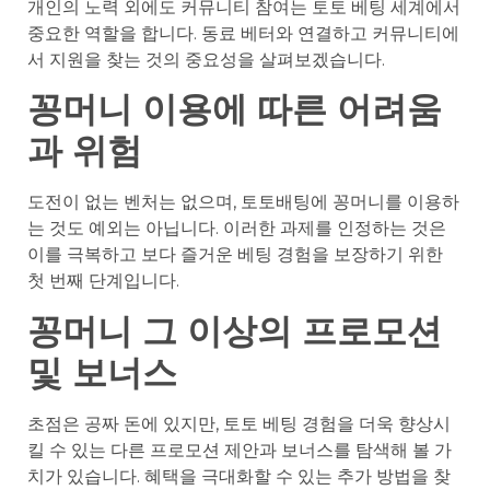
개인의 노력 외에도 커뮤니티 참여는 토토 베팅 세계에서
중요한 역할을 합니다. 동료 베터와 연결하고 커뮤니티에
서 지원을 찾는 것의 중요성을 살펴보겠습니다.
꽁머니 이용에 따른 어려움
과 위험
도전이 없는 벤처는 없으며, 토토배팅에 꽁머니를 이용하
는 것도 예외는 아닙니다. 이러한 과제를 인정하는 것은
이를 극복하고 보다 즐거운 베팅 경험을 보장하기 위한
첫 번째 단계입니다.
꽁머니 그 이상의 프로모션
및 보너스
초점은 공짜 돈에 있지만, 토토 베팅 경험을 더욱 향상시
킬 수 있는 다른 프로모션 제안과 보너스를 탐색해 볼 가
치가 있습니다. 혜택을 극대화할 수 있는 추가 방법을 찾