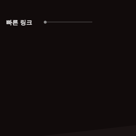
빠른 링크