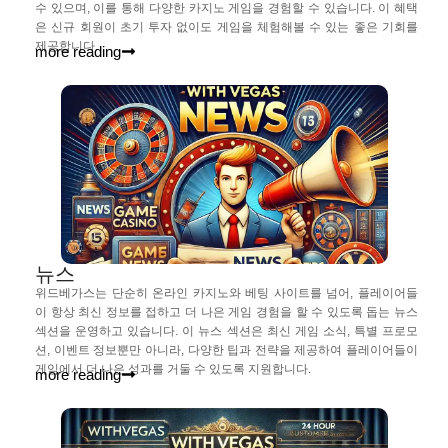
수 있으며, 이를 통해 다양한 카지노 게임을 경험할 수 있습니다. 이 혜택
은 신규 회원이 초기 투자 없이도 게임을 체험해볼 수 있는 좋은 기회를
제공합니다.
more reading
뉴스
위드베가스는 단순히 온라인 카지노와 베팅 사이트를 넘어, 플레이어들
이 항상 최신 정보를 접하고 더 나은 게임 경험을 할 수 있도록 돕는 뉴스
섹션을 운영하고 있습니다. 이 뉴스 섹션은 최신 게임 소식, 특별 프로모
션, 이벤트 정보뿐만 아니라, 다양한 팁과 전략을 제공하여 플레이어들이
게임에서 더 나은 성과를 거둘 수 있도록 지원합니다.
more reading