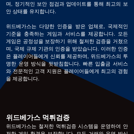
며, 정기적인 보안 점검과 업데이트를 통해 최고의 보
안 상태를 유지합니다.
위드베가스는 다양한 인증을 받은 업체로, 국제적인
기준을 충족하는 게임과 서비스를 제공합니다. 모든
게임은 공정성을 보장하기 위해 철저한 검증을 거쳤으
며, 국제 규제 기관의 인증을 받았습니다. 이러한 인증
은 플레이어들에게 신뢰를 제공하며, 위드베가스의 투
명한 운영 방식을 뒷받침합니다. 빠른 입출금 서비스
와 전문적인 고객 지원은 플레이어들에게 최고의 경험
을 제공합니다.
위드베가스 먹튀검증
위드베가스는 철저한 먹튀검증 시스템을 운영하여 안
전한 게임 환경을 보장합니다. 모든 거래와 운영 방식