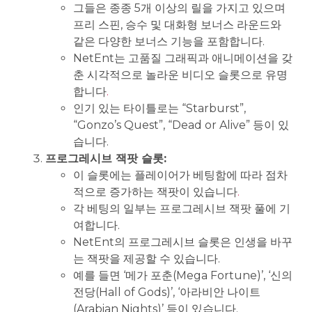
그들은 종종 5개 이상의 릴을 가지고 있으며
프리 스핀, 승수 및 대화형 보너스 라운드와
같은 다양한 보너스 기능을 포함합니다.
NetEnt는 고품질 그래픽과 애니메이션을 갖
춘 시각적으로 놀라운 비디오 슬롯으로 유명
합니다
.
인기 있는 타이틀로는 “Starburst”,
“Gonzo’s Quest”, “Dead or Alive” 등이 있
습니다.
프로그레시브 잭팟 슬롯:
이 슬롯에는 플레이어가 베팅함에 따라 점차
적으로 증가하는 잭팟이 있습니다
.
각 베팅의 일부는 프로그레시브 잭팟 풀에 기
여합니다.
NetEnt의 프로그레시브 슬롯은 인생을 바꾸
는 잭팟을 제공할 수 있습니다.
예를 들면 ‘메가 포춘(Mega Fortune)’, ‘신의
전당(Hall of Gods)’, ‘아라비안 나이트
(Arabian Nights)’ 등이 있습니다.