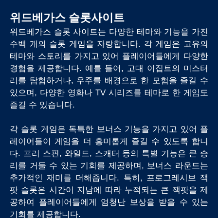
위드베가스 슬롯사이트
위드베가스 슬롯 사이트는 다양한 테마와 기능을 가진
수백 개의 슬롯 게임을 자랑합니다. 각 게임은 고유의
테마와 스토리를 가지고 있어 플레이어들에게 다양한
경험을 제공합니다. 예를 들어, 고대 이집트의 미스터
리를 탐험하거나, 우주를 배경으로 한 모험을 즐길 수
있으며, 다양한 영화나 TV 시리즈를 테마로 한 게임도
즐길 수 있습니다.
각 슬롯 게임은 독특한 보너스 기능을 가지고 있어 플
레이어들이 게임을 더 흥미롭게 즐길 수 있도록 합니
다. 프리 스핀, 와일드, 스캐터 등의 특별 기능은 큰 승
리를 거둘 수 있는 기회를 제공하며, 보너스 라운드는
추가적인 재미를 더해줍니다. 특히, 프로그레시브 잭
팟 슬롯은 시간이 지남에 따라 누적되는 큰 잭팟을 제
공하여 플레이어들에게 엄청난 보상을 받을 수 있는
기회를 제공합니다.