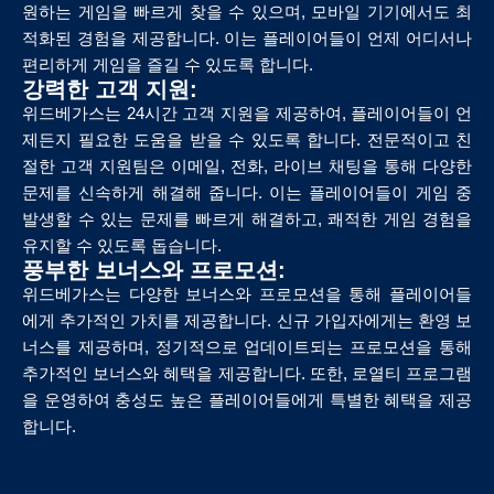
원하는 게임을 빠르게 찾을 수 있으며, 모바일 기기에서도 최
적화된 경험을 제공합니다. 이는 플레이어들이 언제 어디서나
편리하게 게임을 즐길 수 있도록 합니다.
강력한 고객 지원:
위드베가스는 24시간 고객 지원을 제공하여, 플레이어들이 언
제든지 필요한 도움을 받을 수 있도록 합니다. 전문적이고 친
절한 고객 지원팀은 이메일, 전화, 라이브 채팅을 통해 다양한
문제를 신속하게 해결해 줍니다. 이는 플레이어들이 게임 중
발생할 수 있는 문제를 빠르게 해결하고, 쾌적한 게임 경험을
유지할 수 있도록 돕습니다.
풍부한 보너스와 프로모션:
위드베가스는 다양한 보너스와 프로모션을 통해 플레이어들
에게 추가적인 가치를 제공합니다. 신규 가입자에게는 환영 보
너스를 제공하며, 정기적으로 업데이트되는 프로모션을 통해
추가적인 보너스와 혜택을 제공합니다. 또한, 로열티 프로그램
을 운영하여 충성도 높은 플레이어들에게 특별한 혜택을 제공
합니다.