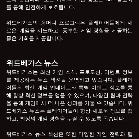
를 통해 안전하게 보호됩니다.
위드베가스의 꽁머니 프로그램은 플레이어들에게 새
로운 게임을 시도하고, 풍부한 게임 경험을 제공하는
좋은 기회를 제공합니다.
위드베가스 뉴스
위드베가스는 최신 게임 소식, 프로모션, 이벤트 정보
를 제공하는 뉴스 섹션을 운영하고 있습니다. 플레이
어들은 최신 게임 업데이트와 특별 이벤트 정보를 통
해 항상 최신 정보를 얻을 수 있으며, 다양한 팁과 전략
을 통해 게임에서 더 나은 성과를 거둘 수 있습니다. 위
드베가스 뉴스는 플레이어들이 항상 새로운 정보를 접
하고, 최상의 게임 경험을 누릴 수 있도록 돕습니다.
위드베가스 뉴스 섹션은 또한 다양한 게임 전략과 팁