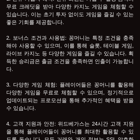
무료 크레딧을 받아 다양한 카지노 게임을 체험할 수
있습니다. 이는 초기 투자 없이도 게임을 즐길 수 있는
좋은 기회를 제공합니다.
2. 보너스 조건과 사용법: 꽁머니는 특정 조건을 충족
해야 사용할 수 있으며, 이를 통해 슬롯, 테이블 게임,
라이브 카지노 등 다양한 게임을 즐길 수 있습니다. 획
득한 승리금은 출금 조건을 충족하면 인출이 가능합니
다.
3. 다양한 게임 체험: 플레이어들은 꽁머니를 활용해
다양한 게임을 무료로 체험할 수 있으며, 정기적으로
업데이트되는 프로모션을 통해 추가적인 혜택을 받을
수 있습니다.
4. 고객 지원과 안전: 위드베가스는 24시간 고객 지원
을 통해 플레이어들이 꽁머니를 최대한 활용할 수 있
도록 돕습니다. 모든 거래와 개인 정보는 SSL 암호화