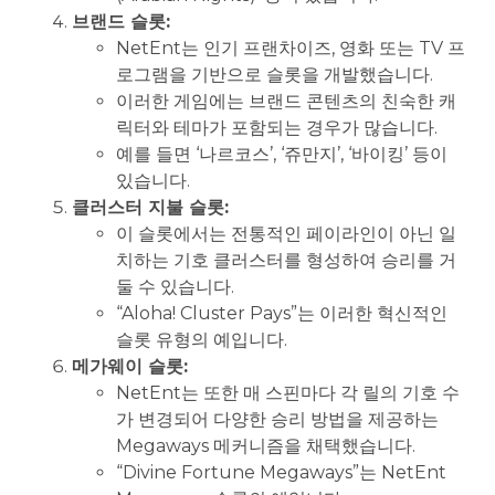
브랜드 슬롯:
NetEnt는 인기 프랜차이즈, 영화 또는 TV 프
로그램을 기반으로 슬롯을 개발했습니다.
이러한 게임에는 브랜드 콘텐츠의 친숙한 캐
릭터와 테마가 포함되는 경우가 많습니다.
예를 들면 ‘나르코스’, ‘쥬만지’, ‘바이킹’ 등이
있습니다.
클러스터 지불 슬롯:
이 슬롯에서는 전통적인 페이라인이 아닌 일
치하는 기호 클러스터를 형성하여 승리를 거
둘 수 있습니다.
“Aloha! Cluster Pays”는 이러한 혁신적인
슬롯 유형의 예입니다.
메가웨이 슬롯:
NetEnt는 또한 매 스핀마다 각 릴의 기호 수
가 변경되어 다양한 승리 방법을 제공하는
Megaways 메커니즘을 채택했습니다.
“Divine Fortune Megaways”는 NetEnt