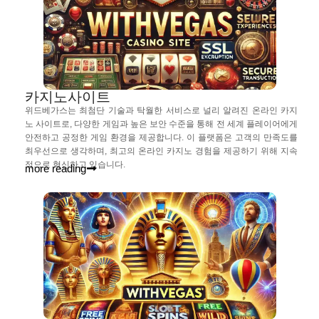
카지노사이트
위드베가스는 최첨단 기술과 탁월한 서비스로 널리 알려진 온라인 카지
노 사이트로, 다양한 게임과 높은 보안 수준을 통해 전 세계 플레이어에게
안전하고 공정한 게임 환경을 제공합니다. 이 플랫폼은 고객의 만족도를
최우선으로 생각하며, 최고의 온라인 카지노 경험을 제공하기 위해 지속
적으로 혁신하고 있습니다.
more reading