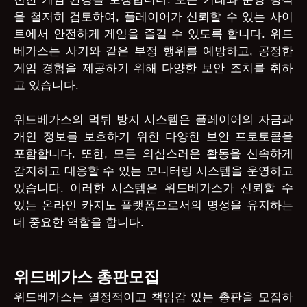
을 철저히 검토하여, 플레이어가 신뢰할 수 있는 사이
트에서 안전하게 게임을 즐길 수 있도록 합니다. 위드
베가스는 사기와 같은 부정 행위를 예방하고, 공정한
게임 경험을 제공하기 위해 다양한 보안 조치를 취하
고 있습니다.
위드베가스의 먹튀 방지 시스템은 플레이어의 자금과
개인 정보를 보호하기 위한 다양한 보안 프로토콜을
포함합니다. 또한, 모든 의심스러운 활동을 신속하게
감지하고 대응할 수 있는 모니터링 시스템을 운영하고
있습니다. 이러한 시스템은 위드베가스가 신뢰할 수
있는 온라인 카지노 플랫폼으로서의 명성을 유지하는
데 중요한 역할을 합니다.
위드베가스 총판모집
위드베가스는 열정적이고 책임감 있는 총판을 모집하