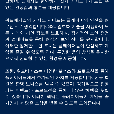
달하며, 집에서도 편안하게 실제 카지노에서 느낄 수
있는 긴장감과 흥분을 제공합니다.
위드베가스의 카지노 사이트는 플레이어의 안전을 최
우선으로 생각합니다. SSL 암호화 기술을 사용하여 모
든 거래와 개인 정보를 보호하며, 정기적인 보안 점검
과 업데이트를 통해 최상의 보안 상태를 유지합니다.
이러한 철저한 보안 조치는 플레이어들이 안심하고 게
임을 즐길 수 있도록 하며, 투명한 운영 방식을 유지함
으로써 신뢰할 수 있는 환경을 제공합니다.
또한, 위드베가스는 다양한 보너스와 프로모션을 통해
플레이어들에게 추가적인 가치를 제공합니다. 신규 회
원은 환영 보너스를 받을 수 있으며, 정기적으로 진행
되는 이벤트와 프로모션을 통해 더 많은 혜택을 누릴
수 있습니다. 이러한 혜택은 플레이어들이 게임을 즐
기면서 더 많은 보상을 받을 수 있도록 도와줍니다.