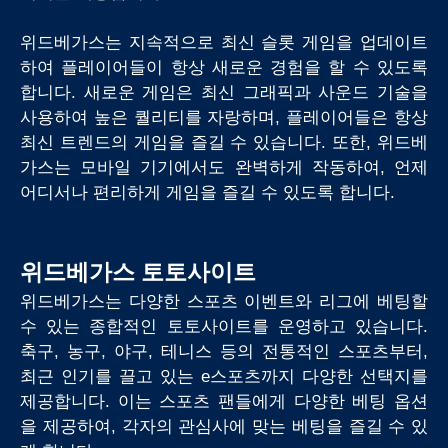
위드베가스는 지속적으로 최신 슬롯 게임을 업데이트
하여 플레이어들이 항상 새로운 경험을 할 수 있도록
합니다. 새로운 게임은 최신 그래픽과 사운드 기술을
사용하여 높은 퀄리티를 자랑하며, 플레이어들은 항상
최신 트렌드의 게임을 즐길 수 있습니다. 또한, 위드베
가스는 모바일 기기에서도 완벽하게 작동하여, 언제
어디서나 편리하게 게임을 즐길 수 있도록 합니다.
위드베가스 토토사이트
위드베가스는 다양한 스포츠 이벤트와 리그에 베팅할
수 있는 종합적인 토토사이트를 운영하고 있습니다.
축구, 농구, 야구, 테니스 등의 전통적인 스포츠부터,
최근 인기를 끌고 있는 e스포츠까지 다양한 선택지를
제공합니다. 이는 스포츠 팬들에게 다양한 베팅 옵션
을 제공하여, 각자의 관심사에 맞는 베팅을 즐길 수 있