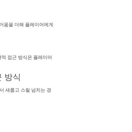
즐거움을 더해 플레이어에게
략적 접근 방식은 플레이어
근 방식
서 새롭고 스릴 넘치는 경