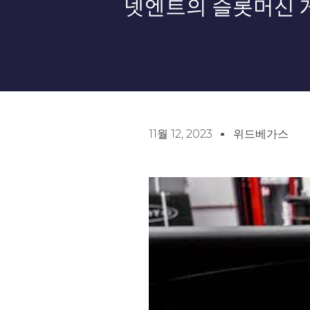
넷엔트의 슬롯머신 게
11월 12, 2023
위드베가스