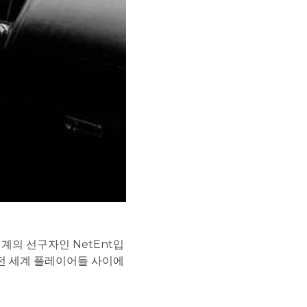
계의 선구자인 NetEnt입
 전 세계 플레이어들 사이에