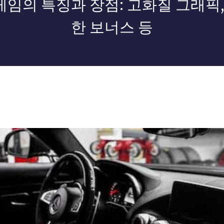
임의 특징과 장점: 고화질 그래픽,
한 보너스 등