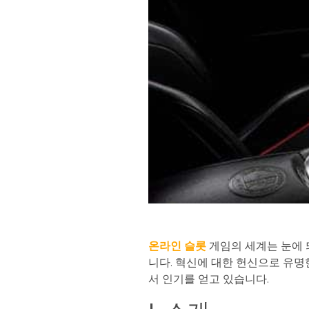
온라인
슬롯
게임의 세계는 눈에 
니다. 혁신에 대한 헌신으로 유명
서 인기를 얻고 있습니다.