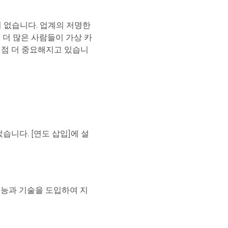
 없습니다. 업계의 저명한
 더 많은 사람들이 가상 카
점점 더 중요해지고 있습니
니다. [연도 삽입]에 설
기능과 기술을 도입하여 지