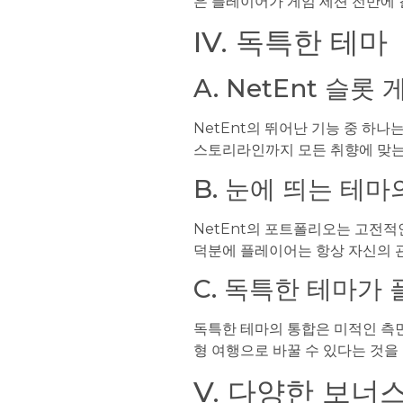
은 플레이어가 게임 세션 전반에 
IV. 독특한 테마
A. NetEnt 슬
NetEnt의 뛰어난 기능 중 하
스토리라인까지 모든 취향에 맞는
B. 눈에 띄는 테마
NetEnt의 포트폴리오는 고전
덕분에 플레이어는 항상 자신의 관
C. 독특한 테마가
독특한 테마의 통합은 미적인 측면
형 여행으로 바꿀 수 있다는 것을
V. 다양한 보너