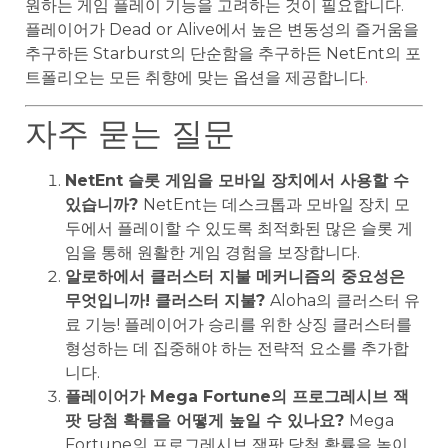
원하는 게임 플레이 기능을 고려하는 것이 필요합니다.
플레이어가 Dead or Alive에서 높은 변동성의 즐거움을
추구하든 Starburst의 단순함을 추구하든 NetEnt의 포
트폴리오는 모든 취향에 맞는 옵션을 제공합니다
.
자주 묻는 질문
NetEnt 슬롯 게임을 모바일 장치에서 사용할 수
있습니까?
NetEnt는 데스크톱과 모바일 장치 모
두에서 플레이할 수 있도록 최적화된 많은 슬롯 게
임을 통해 원활한 게임 경험을 보장합니다.
알로하에서 클러스터 지불 메커니즘의 중요성은
무엇입니까! 클러스터 지불?
Aloha의 클러스터 유
료 기능! 플레이어가 승리를 위한 상징 클러스터를
형성하는 데 집중해야 하는 전략적 요소를 추가합
니다.
플레이어가 Mega Fortune의 프로그레시브 잭
팟 당첨 확률을 어떻게 높일 수 있나요?
Mega
Fortune의 프로그레시브 잭팟 당첨 확률을 높이