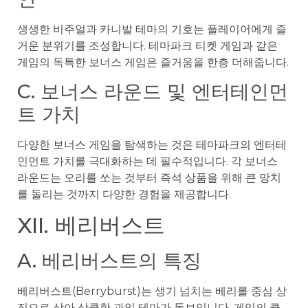
생생한 비주얼과 카니발 테마의 기호는 플레이어에게 즐
거운 분위기를 조성합니다. 테마파크 티켓 게임과 같은
게임의 독특한 보너스 게임은 즐거움을 한층 더해줍니다.
C. 보너스 라운드 및 엔터테인먼
트 가치
다양한 보너스 게임을 탐색하는 것은 테마파크의 엔터테
인먼트 가치를 극대화하는 데 필수적입니다. 각 보너스
라운드는 오리를 쏘는 것부터 즉석 상품을 위해 큰 망치
를 돌리는 것까지 다양한 경험을 제공합니다.
XII. 베리버스트
A. 베리버스트의 특징
베리버스트(Berryburst)는 생기 넘치는 베리를 중심 상
징으로 삼아 상큼한 과일 테마가 돋보입니다. 게임의 클