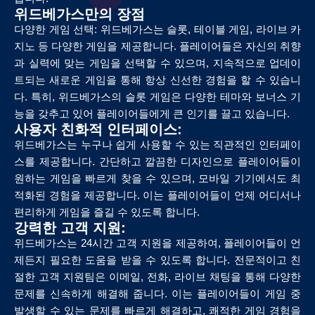
위드베가스만의 장점
다양한 게임 선택: 위드베가스는 슬롯, 테이블 게임, 라이브 카
지노 등 다양한 게임을 제공합니다. 플레이어들은 자신의 취향
과 실력에 맞는 게임을 선택할 수 있으며, 지속적으로 업데이
트되는 새로운 게임을 통해 항상 신선한 경험을 할 수 있습니
다. 특히, 위드베가스의 슬롯 게임은 다양한 테마와 보너스 기
능을 갖추고 있어 플레이어들에게 큰 인기를 끌고 있습니다.
사용자 친화적 인터페이스:
위드베가스는 누구나 쉽게 사용할 수 있는 직관적인 인터페이
스를 제공합니다. 간단하고 깔끔한 디자인으로 플레이어들이
원하는 게임을 빠르게 찾을 수 있으며, 모바일 기기에서도 최
적화된 경험을 제공합니다. 이는 플레이어들이 언제 어디서나
편리하게 게임을 즐길 수 있도록 합니다.
강력한 고객 지원:
위드베가스는 24시간 고객 지원을 제공하여, 플레이어들이 언
제든지 필요한 도움을 받을 수 있도록 합니다. 전문적이고 친
절한 고객 지원팀은 이메일, 전화, 라이브 채팅을 통해 다양한
문제를 신속하게 해결해 줍니다. 이는 플레이어들이 게임 중
발생할 수 있는 문제를 빠르게 해결하고, 쾌적한 게임 경험을