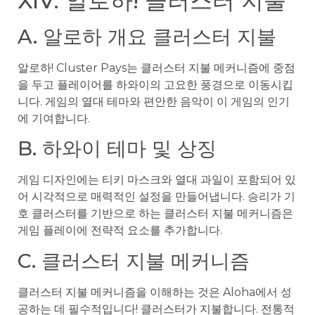
XIV. 알로하! 클러스터 지불
A. 알로하 개요 클러스터 지불
알로하! Cluster Pays는 클러스터 지불 메커니즘에 중점
을 두고 플레이어를 하와이의 고요한 풍경으로 이동시킵
니다. 게임의 열대 테마와 편안한 음악이 이 게임의 인기
에 기여합니다.
B. 하와이 테마 및 상징
게임 디자인에는 티키 마스크와 열대 과일이 포함되어 있
어 시각적으로 매력적인 설정을 만들어냅니다. 승리가 기
호 클러스터를 기반으로 하는 클러스터 지불 메커니즘은
게임 플레이에 전략적 요소를 추가합니다.
C. 클러스터 지불 메커니즘
클러스터 지불 메커니즘을 이해하는 것은 Aloha에서 성
공하는 데 필수적입니다! 클러스터가 지불합니다. 전통적