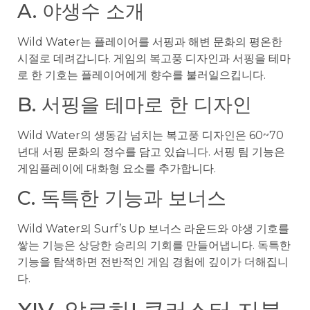
A. 야생수 소개
Wild Water는 플레이어를 서핑과 해변 문화의 평온한
시절로 데려갑니다. 게임의 복고풍 디자인과 서핑을 테마
로 한 기호는 플레이어에게 향수를 불러일으킵니다.
B. 서핑을 테마로 한 디자인
Wild Water의 생동감 넘치는 복고풍 디자인은 60~70
년대 서핑 문화의 정수를 담고 있습니다. 서핑 팀 기능은
게임플레이에 대화형 요소를 추가합니다.
C. 독특한 기능과 보너스
Wild Water의 Surf’s Up 보너스 라운드와 야생 기호를
쌓는 기능은 상당한 승리의 기회를 만들어냅니다. 독특한
기능을 탐색하면 전반적인 게임 경험에 깊이가 더해집니
다.