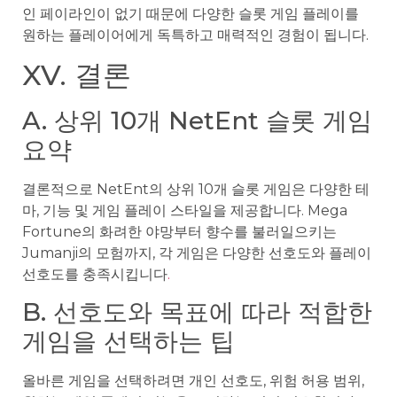
인 페이라인이 없기 때문에 다양한 슬롯 게임 플레이를
원하는 플레이어에게 독특하고 매력적인 경험이 됩니다.
XV. 결론
A. 상위 10개 NetEnt 슬롯 게임
요약
결론적으로 NetEnt의 상위 10개 슬롯 게임은 다양한 테
마, 기능 및 게임 플레이 스타일을 제공합니다. Mega
Fortune의 화려한 야망부터 향수를 불러일으키는
Jumanji의 모험까지, 각 게임은 다양한 선호도와 플레이
선호도를 충족시킵니다
.
B. 선호도와 목표에 따라 적합한
게임을 선택하는 팁
올바른 게임을 선택하려면 개인 선호도, 위험 허용 범위,