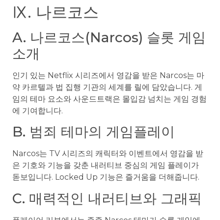
Ⅸ. 나르코스
A. 나르코스(Narcos) 슬롯 게임
소개
인기 있는 Netflix 시리즈에서 영감을 받은 Narcos는 마
약 카르텔과 법 집행 기관의 세계를 릴에 담았습니다. 게
임의 테마 요소와 사운드트랙은 몰입감 넘치는 게임 경험
에 기여합니다.
B. 범죄 테마의 게임플레이
Narcos는 TV 시리즈의 캐릭터와 이벤트에서 영감을 받
은 기호와 기능을 갖춘 내러티브 중심의 게임 플레이가
돋보입니다. Locked Up 기능은 즐거움을 더해줍니다.
C. 매력적인 내러티브와 그래픽