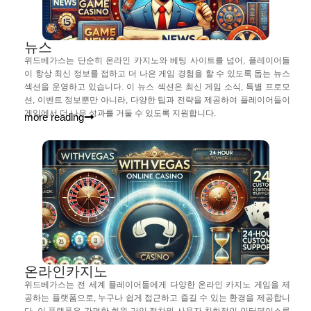
뉴스
위드베가스는 단순히 온라인 카지노와 베팅 사이트를 넘어, 플레이어들
이 항상 최신 정보를 접하고 더 나은 게임 경험을 할 수 있도록 돕는 뉴스
섹션을 운영하고 있습니다. 이 뉴스 섹션은 최신 게임 소식, 특별 프로모
션, 이벤트 정보뿐만 아니라, 다양한 팁과 전략을 제공하여 플레이어들이
게임에서 더 나은 성과를 거둘 수 있도록 지원합니다.
more reading
온라인카지노
위드베가스는 전 세계 플레이어들에게 다양한 온라인 카지노 게임을 제
공하는 플랫폼으로, 누구나 쉽게 접근하고 즐길 수 있는 환경을 제공합니