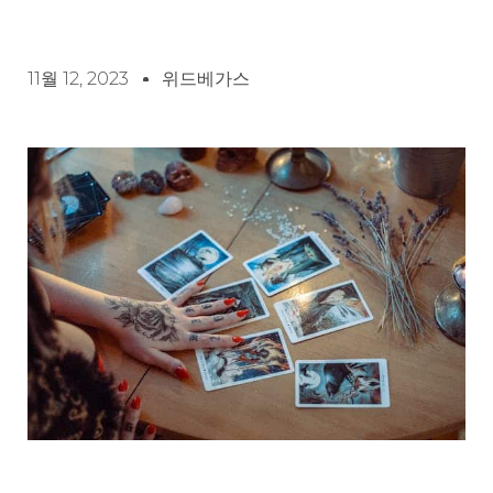
11월 12, 2023
위드베가스