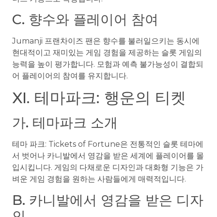
C. 향수와 플레이어 참여
Jumanji 프랜차이즈 팬은 향수를 불러일으키는 동시에
현대적이고 재미있는 게임 경험을 제공하는 슬롯 게임의
능력을 높이 평가합니다. 모험과 예측 불가능성이 결합되
어 플레이어의 참여를 유지합니다.
XI. 테마파크: 행운의 티켓
가. 테마파크 소개
테마 파크: Tickets of Fortune은 전통적인 슬롯 테마에
서 벗어나 카니발에서 영감을 받은 세계에 플레이어를 몰
입시킵니다. 게임의 다채로운 디자인과 대화형 기능은 가
벼운 게임 경험을 원하는 사람들에게 매력적입니다.
B. 카니발에서 영감을 받은 디자
인