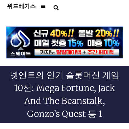
위드베가스
카지노사이트
슬롯사이트
토토사이트
홀덤사이트
온라인카지노
보증업체
먹튀검증
총판모집
꽁머니
뉴스
넷엔트의 인기 슬롯머신 게임
10선: Mega Fortune, Jack
And The Beanstalk,
Gonzo’s Quest 등 1