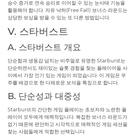
승수 증가로 연속 승리로 이어질 수 있는 눈사태 기능을
활용해야 합니다. 자유 낙하(Free Fall) 보너스 라운드는
상당한 보상을 받을 수 있는 또 다른 방법입니다.
V. 스타버스트
A. 스타버스트 개요
단순함과 생동감 넘치는 비주얼로 유명한 Starburst는
단순하면서도 재미있는 슬롯 경험을 찾는 플레이어들 사
이에서 가장 인기 있는 게임이 되었습니다. 이 게임은 우
주를 배경으로 한 다채로운 보석을 특징으로 합니다.
B. 단순성과 대중성
Starburst의 간단한 게임 플레이는 초보자와 노련한 플
레이어 모두에게 매력적입니다. 복잡한 보너스 라운드가
없기 때문에 편안하고 시각적으로 매력적인 게임 세션을
찾는 사람들에게 적합한 선택입니다.