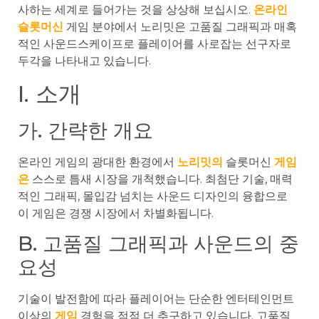
사하는 세계로 들어가는 것을 상상해 보십시오.
온라인
슬롯머신
게임 분야에서 노리밋은 고품질 그래픽과 매혹
적인 사운드스케이프로 플레이어를 사로잡는 선구자로
두각을 나타내고 있습니다.
I. 소개
가. 간략한 개요
온라인 게임의 광대한 환경에서
노리밋의
슬롯머신
게임
은
스스로 틈새 시장을 개척했습니다. 최첨단 기술, 매력
적인 그래픽, 몰입감 넘치는 사운드 디자인의 융합으로
이 게임은 경쟁 시장에서 차별화됩니다.
B. 고품질 그래픽과 사운드의 중
요성
기술이 발전함에 따라 플레이어는 단순한 엔터테인먼트
이상의
게임
경험을 점점 더 추구하고 있습니다. 고품질