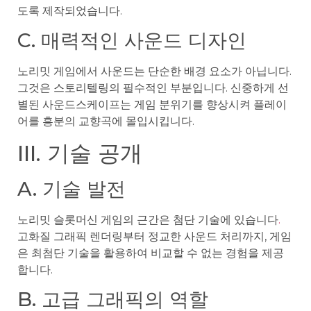
도록 제작되었습니다.
C. 매력적인 사운드 디자인
노리밋 게임에서 사운드는 단순한 배경 요소가 아닙니다.
그것은 스토리텔링의 필수적인 부분입니다. 신중하게 선
별된 사운드스케이프는 게임 분위기를 향상시켜 플레이
어를 흥분의 교향곡에 몰입시킵니다.
III. 기술 공개
A. 기술 발전
노리밋 슬롯머신 게임의 근간은 첨단 기술에 있습니다
.
고화질 그래픽 렌더링부터 정교한 사운드 처리까지, 게임
은 최첨단 기술을 활용하여 비교할 수 없는 경험을 제공
합니다.
B. 고급 그래픽의 역할