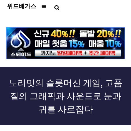
위드베가스
카지노사이트
슬롯사이트
토토사이트
홀덤사이트
온라인카지노
보증업체
먹튀검증
총판모집
꽁머니
뉴스
노리밋의 슬롯머신 게임, 고품
질의 그래픽과 사운드로 눈과
귀를 사로잡다