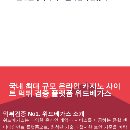
국내 최대 규모 온라인 카지노 사이
트 먹튀 검증 플랫폼 위드베가스
먹튀검증 No1. 위드베가스 소개
위드베가스는 다양한 온라인 게임과 서비스를 제공하는 종합 엔
터테인먼트 플랫폼으로, 최첨단 기술과 철저한 보안 기준을 바탕