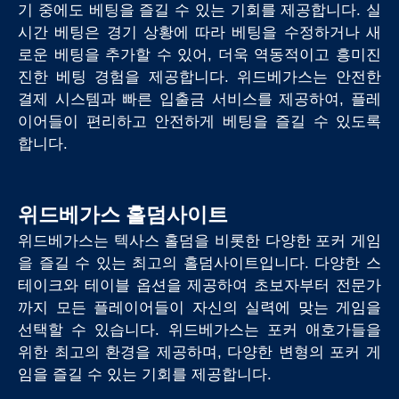
기 중에도 베팅을 즐길 수 있는 기회를 제공합니다. 실
시간 베팅은 경기 상황에 따라 베팅을 수정하거나 새
로운 베팅을 추가할 수 있어, 더욱 역동적이고 흥미진
진한 베팅 경험을 제공합니다. 위드베가스는 안전한
결제 시스템과 빠른 입출금 서비스를 제공하여, 플레
이어들이 편리하고 안전하게 베팅을 즐길 수 있도록
합니다.
위드베가스 홀덤사이트
위드베가스는 텍사스 홀덤을 비롯한 다양한 포커 게임
을 즐길 수 있는 최고의 홀덤사이트입니다. 다양한 스
테이크와 테이블 옵션을 제공하여 초보자부터 전문가
까지 모든 플레이어들이 자신의 실력에 맞는 게임을
선택할 수 있습니다. 위드베가스는 포커 애호가들을
위한 최고의 환경을 제공하며, 다양한 변형의 포커 게
임을 즐길 수 있는 기회를 제공합니다.