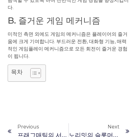
탐색할 수 있도록 하여 전반적인 게임 경험을 향상시킵니
다.
B. 즐거운 게임 메커니즘
미적인 측면 외에도 게임의 메커니즘은 플레이어의 즐거
움에 크게 기여합니다. 부드러운 전환, 대화형 기능, 매력
적인 게임플레이 메커니즘으로 모든 회전이 즐거운 경험
이 됩니다.
목차
Previous
Next
프래그매틱의 서부 슬롯머신 ‘와일드 웨스트 골드’의 낭만
노리밋의 슬롯머신 게임, 다양한 테마와 특징으로 플레이어들의 취향을 만족시키다