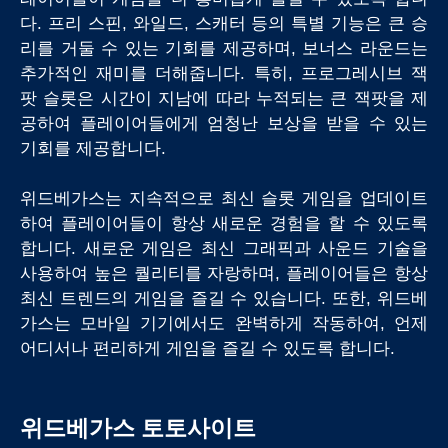
다. 프리 스핀, 와일드, 스캐터 등의 특별 기능은 큰 승
리를 거둘 수 있는 기회를 제공하며, 보너스 라운드는
추가적인 재미를 더해줍니다. 특히, 프로그레시브 잭
팟 슬롯은 시간이 지남에 따라 누적되는 큰 잭팟을 제
공하여 플레이어들에게 엄청난 보상을 받을 수 있는
기회를 제공합니다.
위드베가스는 지속적으로 최신 슬롯 게임을 업데이트
하여 플레이어들이 항상 새로운 경험을 할 수 있도록
합니다. 새로운 게임은 최신 그래픽과 사운드 기술을
사용하여 높은 퀄리티를 자랑하며, 플레이어들은 항상
최신 트렌드의 게임을 즐길 수 있습니다. 또한, 위드베
가스는 모바일 기기에서도 완벽하게 작동하여, 언제
어디서나 편리하게 게임을 즐길 수 있도록 합니다.
위드베가스 토토사이트