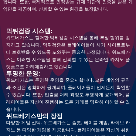
합니다. 또한, 국제적으로 인정받는 규제 기관의 인증을 받은 게
임만을 제공하여, 신뢰할 수 있는 환경을 보장합니다.
먹튀검증 시스템:
위드베가스는 철저한 먹튀검증 시스템을 통해 부정 행위를 방
지하고 있습니다. 먹튀검증은 플레이어들이 사기 사이트로부
터 보호받을 수 있도록 도와주는 중요한 과정입니다. 위드베가
스는 이러한 시스템을 통해 신뢰할 수 있는 온라인 카지노 플
랫폼으로 자리매김하고 있습니다.
투명한 운영:
위드베가스는 투명한 운영을 중요시합니다. 모든 게임의 규칙
과 조건은 명확하게 공개되며, 플레이어들이 언제든지 확인할
수 있습니다. 또한, 입출금 처리 과정도 투명하게 공개되어, 플
레이어들은 자신이 진행하는 모든 거래를 명확히 이해할 수 있
습니다.
위드베가스만의 장점
다양한 게임 선택: 위드베가스는 슬롯, 테이블 게임, 라이브 카
지노 등 다양한 게임을 제공합니다. 플레이어들은 자신의 취향