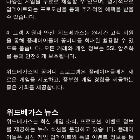
다양한 게임을 무료로 체험할 수 있으며, 정기적으로
업데이트되는 프로모션을 통해 추가적인 혜택을 받을
수 있습니다.
4. 고객 지원과 안전: 위드베가스는 24시간 고객 지원
을 통해 플레이어들이 꽁머니를 최대한 활용할 수 있
도록 돕습니다. 모든 거래와 개인 정보는 SSL 암호화
를 통해 안전하게 보호됩니다.
위드베가스의 꽁머니 프로그램은 플레이어들에게 새
로운 게임을 시도하고, 풍부한 게임 경험을 제공하는
좋은 기회를 제공합니다.
위드베가스 뉴스
위드베가스는 최신 게임 소식, 프로모션, 이벤트 정보
를 제공하는 뉴스 섹션을 운영하고 있습니다. 플레이
어들은 최신 게임 업데이트와 특별 이벤트 정보를 통