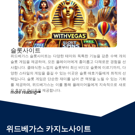
슬롯사이트
위드베가스 슬롯사이트는 다양한 테마와 독특한 기능을 갖춘 수백 개의
슬롯 게임을 제공하여, 모든 플레이어에게 흥미롭고 다채로운 경험을 선
사합니다. 클래식한 느낌의 슬롯부터 최신 비디오 슬롯에 이르기까지, 다
양한 스타일의 게임을 즐길 수 있는 이곳은 슬롯 애호가들에게 최적의 선
택입니다. 슬롯 게임은 단순한 재미를 넘어 큰 잭팟을 노릴 수 있는 기회
를 제공하며, 위드베가스는 이를 통해 플레이어들에게 지속적으로 새로
운 흥분과 즐거움을 제공합니다.
more reading
위드베가스 카지노사이트