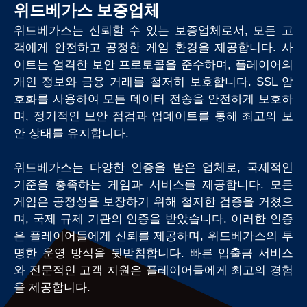
위드베가스 보증업체
위드베가스는 신뢰할 수 있는 보증업체로서, 모든 고
객에게 안전하고 공정한 게임 환경을 제공합니다. 사
이트는 엄격한 보안 프로토콜을 준수하며, 플레이어의
개인 정보와 금융 거래를 철저히 보호합니다. SSL 암
호화를 사용하여 모든 데이터 전송을 안전하게 보호하
며, 정기적인 보안 점검과 업데이트를 통해 최고의 보
안 상태를 유지합니다.
위드베가스는 다양한 인증을 받은 업체로, 국제적인
기준을 충족하는 게임과 서비스를 제공합니다. 모든
게임은 공정성을 보장하기 위해 철저한 검증을 거쳤으
며, 국제 규제 기관의 인증을 받았습니다. 이러한 인증
은 플레이어들에게 신뢰를 제공하며, 위드베가스의 투
명한 운영 방식을 뒷받침합니다. 빠른 입출금 서비스
와 전문적인 고객 지원은 플레이어들에게 최고의 경험
을 제공합니다.