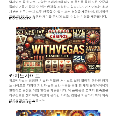
덤사이트 중 하나로, 다양한 스테이크와 테이블 옵션을 통해 모든 수준의
플레이어들이 즐길 수 있는 환경을 조성하고 있습니다. 이 사이트는 초보
자부터 전문가까지 모두 만족할 수 있는 포커 경험을 제공하며, 정기적인
포커 토너먼트는 경쟁과 재미를 동시에 느낄 수 있는 기회를 제공합니다.
more reading
카지노사이트
위드베가스는 최첨단 기술과 탁월한 서비스로 널리 알려진 온라인 카지
노 사이트로, 다양한 게임과 높은 보안 수준을 통해 전 세계 플레이어에게
안전하고 공정한 게임 환경을 제공합니다. 이 플랫폼은 고객의 만족도를
최우선으로 생각하며, 최고의 온라인 카지노 경험을 제공하기 위해 지속
적으로 혁신하고 있습니다.
more reading