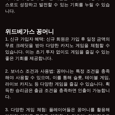
스로도 성장하고 발전할 수 있는 기회를 누릴 수 있습
니다.
위드베가스 꽁머니
1. 신규 가입자 혜택: 신규 회원은 가입 후 일정 금액의
무료 크레딧을 받아 다양한 카지노 게임을 체험할 수
있습니다. 이는 초기 투자 없이도 게임을 즐길 수 있는
좋은 기회를 제공합니다.
2. 보너스 조건과 사용법: 꽁머니는 특정 조건을 충족
해야 사용할 수 있으며, 이를 통해 슬롯, 테이블 게임,
라이브 카지노 등 다양한 게임을 즐길 수 있습니다. 획
득한 승리금은 출금 조건을 충족하면 인출이 가능합니
다.
3. 다양한 게임 체험: 플레이어들은 꽁머니를 활용해