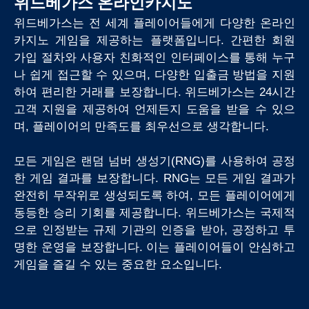
위드베가스 온라인카지노
위드베가스는 전 세계 플레이어들에게 다양한 온라인
카지노 게임을 제공하는 플랫폼입니다. 간편한 회원
가입 절차와 사용자 친화적인 인터페이스를 통해 누구
나 쉽게 접근할 수 있으며, 다양한 입출금 방법을 지원
하여 편리한 거래를 보장합니다. 위드베가스는 24시간
고객 지원을 제공하여 언제든지 도움을 받을 수 있으
며, 플레이어의 만족도를 최우선으로 생각합니다.
모든 게임은 랜덤 넘버 생성기(RNG)를 사용하여 공정
한 게임 결과를 보장합니다. RNG는 모든 게임 결과가
완전히 무작위로 생성되도록 하여, 모든 플레이어에게
동등한 승리 기회를 제공합니다. 위드베가스는 국제적
으로 인정받는 규제 기관의 인증을 받아, 공정하고 투
명한 운영을 보장합니다. 이는 플레이어들이 안심하고
게임을 즐길 수 있는 중요한 요소입니다.