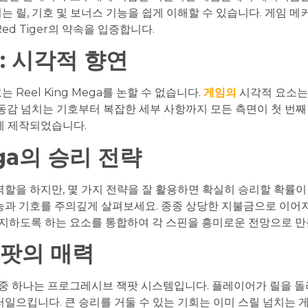
 릴, 기호 및 보너스 기능을 쉽게 이해할 수 있습니다. 게임 
d Tiger의 약속을 입증합니다.
: 시각적 향연
Reel King Mega를 논할 수 없습니다.
게임의
시각적 요소는
동감 넘치는 기호부터 복잡한 세부 사항까지 모든 측면이 첫 번
게 제작되었습니다.
ega의 승리 전략
할을 하지만, 몇 가지 전략을 잘 활용하면 확실히 승리할 확률이 
과 기호를 주의깊게 살펴보세요. 종종 상당한 지불금으로 이어지
유지하도록 하는 요소를 통합하여 각 스핀을 흥미로운 전망으로 만
팟의 매력
이트 중 하나는 프로그레시브 잭팟 시스템입니다. 플레이어가 릴을 
일으킵니다. 큰 승리를 거둘 수 있는 기회는 이미 스릴 넘치는 