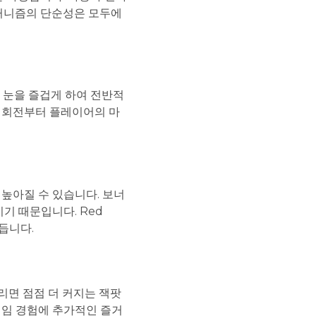
메커니즘의 단순성은 모두에
 눈을 즐겁게 하여 전반적
째 회전부터 플레이어의 마
높아질 수 있습니다. 보너
기 때문입니다. Red
듭니다.
돌리면 점점 더 커지는 잭팟
게임 경험에 추가적인 즐거