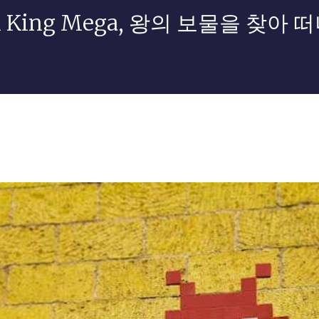
 King Mega, 왕의 보물을 찾아