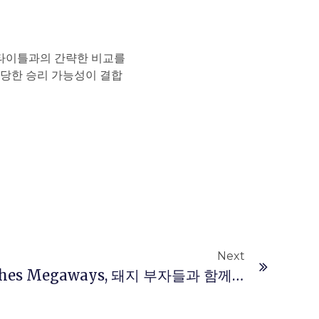
기 타이틀과의 간략한 비교를
당한 승리 가능성이 결합
Next
레드타이거의 Piggy Riches Megaways, 돼지 부자들과 함께하는 메가웨이 슬롯머신 게임