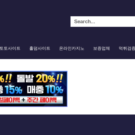
토토사이트
홀덤사이트
온라인카지노
보증업체
먹튀검