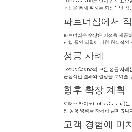
Lotus Casino는 단지 업계 
너십을 통해 취하는 혁신적인 접
파트너십에서 직
파트너십은 수많은 이점을 제공하지
진행 중인 역학에 대한 현실적인 
성공 사례
Lotus Casino의 모든 성공
긍정적인 결과와 성장을 보여줄 수
향후 확장 계획
로터스 카지노(Lotus Casin
인 성장 영역을 자세히 살펴봅니다
고객 경험에 미