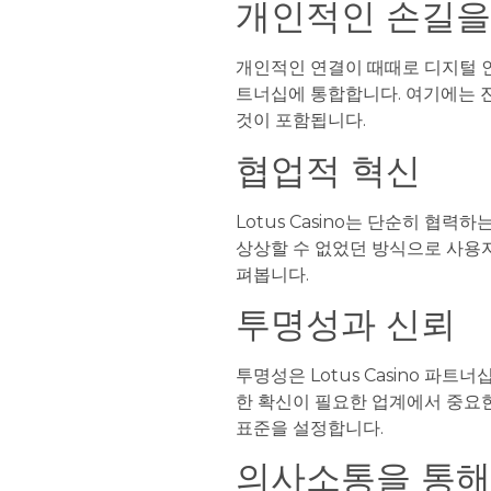
개인적인 손길을
개인적인 연결이 때때로 디지털 인터
트너십에 통합합니다. 여기에는 
것이 포함됩니다.
협업적 혁신
Lotus Casino는 단순히 협
상상할 수 없었던 방식으로 사용
펴봅니다.
투명성과 신뢰
투명성은 Lotus Casino 파
한 확신이 필요한 업계에서 중요한 
표준을 설정합니다.
의사소통을 통해