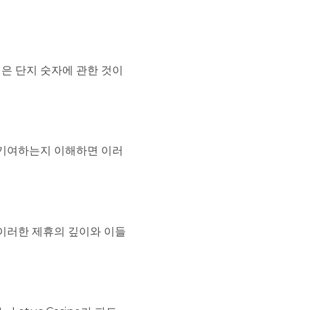
력은 단지 숫자에 관한 것이
게 기여하는지 이해하면 이러
 이러한 제휴의 깊이와 이들