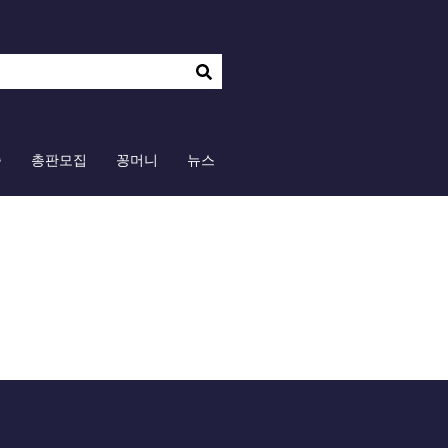
증
총판모집
꽁머니
뉴스