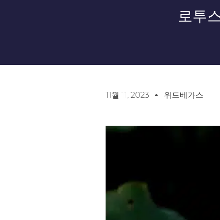
로투스
11월 11, 2023
위드베가스