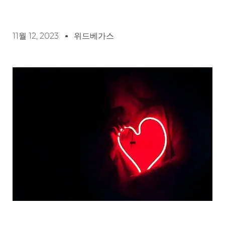
11월 12, 2023
위드베가스