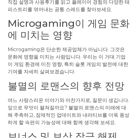
직접 설명과 사용후기를 읽고 플레이어 경험의 다양한 태
피스트리를 엮어내는 공통 스레드를 찾아보세요.
Microgaming이 게임 문화
에 미치는 영향
Microgaming은 단순한 제공업체가 아닙니다. 그것은
문화에 영향을 미치는 사람입니다. 우리는 이 거대 기업
이 게임 환경에 미친 영향, 특히 슬롯 게임의 발전에 대한
기여를 자세히 살펴보겠습니다.
불멸의 로맨스의 향후 전망
여느 사랑스러운 이야기와 마찬가지로, 질문이 생깁니다.
앞으로 무엇이 펼쳐질까요? 불멸의 로맨스의 미래에 대
해 추측하고, 잠재적인 업데이트와 내러티브를 더욱 풍성
하게 할 속편의 가능성에 대해 함께 생각해 보세요.
보너스 및 보상 잠금 해제