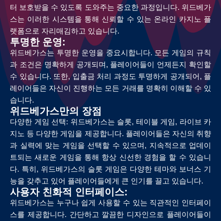
터 보호받을 수 있도록 도와주는 중요한 과정입니다. 위드베가
스는 이러한 시스템을 통해 신뢰할 수 있는 온라인 카지노 플
랫폼으로 자리매김하고 있습니다.
투명한 운영:
위드베가스는 투명한 운영을 중요시합니다. 모든 게임의 규칙
과 조건은 명확하게 공개되며, 플레이어들이 언제든지 확인할
수 있습니다. 또한, 입출금 처리 과정도 투명하게 공개되어, 플
레이어들은 자신이 진행하는 모든 거래를 명확히 이해할 수 있
습니다.
위드베가스만의 장점
다양한 게임 선택: 위드베가스는 슬롯, 테이블 게임, 라이브 카
지노 등 다양한 게임을 제공합니다. 플레이어들은 자신의 취향
과 실력에 맞는 게임을 선택할 수 있으며, 지속적으로 업데이
트되는 새로운 게임을 통해 항상 신선한 경험을 할 수 있습니
다. 특히, 위드베가스의 슬롯 게임은 다양한 테마와 보너스 기
능을 갖추고 있어 플레이어들에게 큰 인기를 끌고 있습니다.
사용자 친화적 인터페이스:
위드베가스는 누구나 쉽게 사용할 수 있는 직관적인 인터페이
스를 제공합니다. 간단하고 깔끔한 디자인으로 플레이어들이