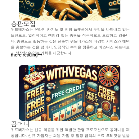
총판모집
위드베가스는 온라인 카지노 및 베팅 플랫폼에서 두각을 나타내고 있는
브랜드로, 열정적이고 책임감 있는 총판을 적극적으로 모집하고 있습니
다. 총판으로 활동하는 것은 단순히 위드베가스의 다양한 서비스와 혜택
을 홍보하는 것을 넘어서, 안정적인 수익을 창출하고 비즈니스 파트너로
서 성장할 수 있는 기회를 제공합니다.
more reading
꽁머니
위드베가스는 신규 회원을 위한 특별한 환영 프로모션으로 꽁머니를 제
공합니다. 신규 가입자는 회원 가입 후 일정 금액의 무료 크레딧을 받을