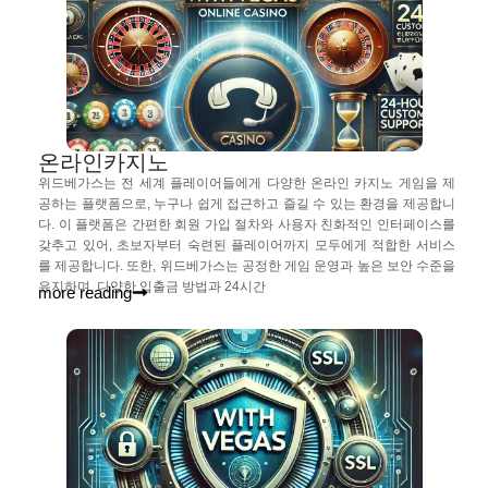
온라인카지노
위드베가스는 전 세계 플레이어들에게 다양한 온라인 카지노 게임을 제
공하는 플랫폼으로, 누구나 쉽게 접근하고 즐길 수 있는 환경을 제공합니
다. 이 플랫폼은 간편한 회원 가입 절차와 사용자 친화적인 인터페이스를
갖추고 있어, 초보자부터 숙련된 플레이어까지 모두에게 적합한 서비스
를 제공합니다. 또한, 위드베가스는 공정한 게임 운영과 높은 보안 수준을
유지하며, 다양한 입출금 방법과 24시간
more reading