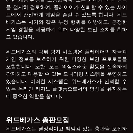
을 철저히 검토하여, 플레이어가 신뢰할 수 있는 사이
트에서 안전하게 게임을 즐길 수 있도록 합니다. 위드
베가스는 사기와 같은 부정 행위를 예방하고, 공정한
게임 경험을 제공하기 위해 다양한 보안 조치를 취하
고 있습니다.
위드베가스의 먹튀 방지 시스템은 플레이어의 자금과
개인 정보를 보호하기 위한 다양한 보안 프로토콜을
포함합니다. 또한, 모든 의심스러운 활동을 신속하게
감지하고 대응할 수 있는 모니터링 시스템을 운영하고
있습니다. 이러한 시스템은 위드베가스가 신뢰할 수
있는 온라인 카지노 플랫폼으로서의 명성을 유지하는
데 중요한 역할을 합니다.
위드베가스 총판모집
위드베가스는 열정적이고 책임감 있는 총판을 모집하