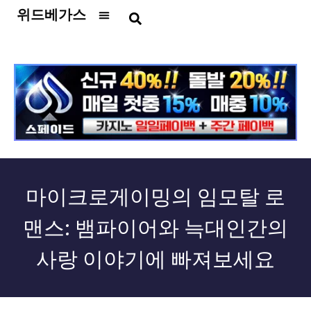
위드베가스
카지노사이트
슬롯사이트
토토사이트
홀덤사이트
온라인카지노
보증업체
먹튀검증
총판모집
꽁머니
뉴스
마이크로게이밍의 임모탈 로
맨스: 뱀파이어와 늑대인간의
사랑 이야기에 빠져보세요