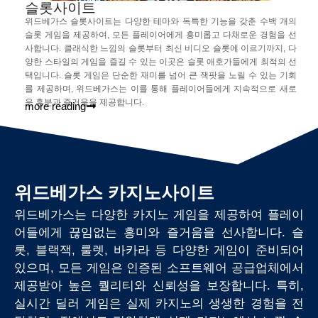
슬롯사이트
위드베가스 슬롯사이트는 다양한 테마와 독특한 기능을 갖춘 수백 개의
슬롯 게임을 제공하여, 모든 플레이어에게 흥미롭고 다채로운 경험을 선
사합니다. 클래식한 느낌의 슬롯부터 최신 비디오 슬롯에 이르기까지, 다
양한 스타일의 게임을 즐길 수 있는 이곳은 슬롯 애호가들에게 최적의 선
택입니다. 슬롯 게임은 단순한 재미를 넘어 큰 잭팟을 노릴 수 있는 기회
를 제공하며, 위드베가스는 이를 통해 플레이어들에게 지속적으로 새로
운 흥분과 즐거움을 제공합니다.
more reading
위드베가스 카지노사이트
위드베가스는 다양한 카지노 게임을 제공하여 플레이
어들에게 끊임없는 흥미와 즐거움을 선사합니다. 슬
롯, 블랙잭, 룰렛, 바카라 등 다양한 게임이 준비되어
있으며, 모든 게임은 인증된 소프트웨어 공급업체에서
제공받아 높은 퀄리티와 신뢰성을 보장합니다. 특히,
실시간 딜러 게임은 실제 카지노의 생생한 경험을 전