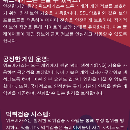
안전한 게임 환경: 위드베가스는 모든 거래와 개인 정보를 보호하
기 위해 최신 보안 기술을 사용합니다. SSL 암호화와 같은 보안
프로토콜을 적용하여 데이터 전송을 안전하게 보호하며, 정기적
인 보안 점검을 통해 사이트의 보안 상태를 유지합니다. 이는 플
레이어들이 개인 정보와 금융 정보를 안심하고 사용할 수 있도록
합니다.
공정한 게임 운영:
위드베가스는 모든 게임에서 랜덤 넘버 생성기(RNG) 기술을 사
용하여 공정성을 보장합니다. 이 기술은 게임 결과가 무작위로 생
성되도록 하여, 어떤 외부 요인도 결과에 영향을 미칠 수 없도록
합니다. 또한, 국제적으로 인정받는 규제 기관의 인증을 받은 게
임만을 제공하여, 신뢰할 수 있는 환경을 보장합니다.
먹튀검증 시스템:
위드베가스는 철저한 먹튀검증 시스템을 통해 부정 행위를 방
지하고 있습니다. 먹튀검증은 플레이어들이 사기 사이트로부