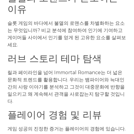
이유
슬롯 게임의 바다에서 불멸의 로맨스를 차별화하는 요소
는 무엇입니까? 비교 분석에 참여하여 인기에 기여하고
게이머들 사이에서 인기를 얻게 된 고유한 요소를 살펴보
세요.
러브 스토리 테마 탐색
릴과 페이라인을 넘어 Immortal Romance는 더 넓은
문화적 트렌드를 활용합니다. 우리는 뱀파이어와 늑대인
간의 사랑 이야기를 분석하고 그것이 대중문화에 반향을
일으키고 왜 계속해서 관객을 사로잡는지 탐구할 것입니
다.
플레이어 경험 및 리뷰
게임 성공의 진정한 증거는 플레이어의 경험에 있습니다.