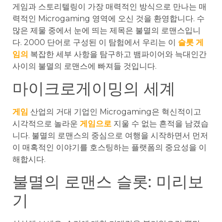
게임과 스토리텔링이 가장 매력적인 방식으로 만나는 매
력적인 Microgaming 영역에 오신 것을 환영합니다. 수
많은 제물 중에서 눈에 띄는 제목은 불멸의 로맨스입니
다. 2000 단어로 구성된 이 탐험에서 우리는 이
슬롯
게
임의
복잡한 세부 사항을 탐구하고 뱀파이어와 늑대인간
사이의 불멸의 로맨스에 빠져들 것입니다.
마이크로게이밍의 세계
게임
산업의 거대 기업인 Microgaming은 혁신적이고
시각적으로 놀라운
게임으로
지울 수 없는 흔적을 남겼습
니다. 불멸의 로맨스의 중심으로 여행을 시작하면서 먼저
이 매혹적인 이야기를 호스팅하는 플랫폼의 중요성을 이
해합시다.
불멸의 로맨스 슬롯: 미리보
기