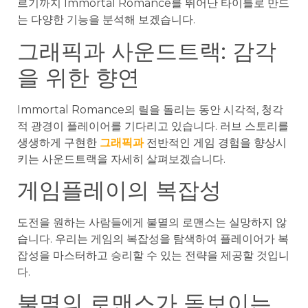
르기까지 Immortal Romance를 뛰어난 타이틀로 만드
는 다양한 기능을 분석해 보겠습니다.
그래픽과 사운드트랙: 감각
을 위한 향연
Immortal Romance의 릴을 돌리는 동안 시각적, 청각
적 광경이 플레이어를 기다리고 있습니다. 러브 스토리를
생생하게 구현한
그래픽과
전반적인 게임 경험을 향상시
키는 사운드트랙을 자세히 살펴보겠습니다.
게임플레이의 복잡성
도전을 원하는 사람들에게 불멸의 로맨스는 실망하지 않
습니다. 우리는 게임의 복잡성을 탐색하여 플레이어가 복
잡성을 마스터하고 승리할 수 있는 전략을 제공할 것입니
다.
불멸의 로맨스가 돋보이는