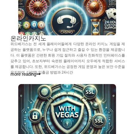
온라인카지노
위드베가스는 전 세계 플레이어들에게 다양한 온라인 카지노 게임을 제
공하는 플랫폼으로, 누구나 쉽게 접근하고 즐길 수 있는 환경을 제공합니
다. 이 플랫폼은 간편한 회원 가입 절차와 사용자 친화적인 인터페이스를
갖추고 있어, 초보자부터 숙련된 플레이어까지 모두에게 적합한 서비스
를 제공합니다. 또한, 위드베가스는 공정한 게임 운영과 높은 보안 수준을
유지하며, 다양한 입출금 방법과 24시간
more reading