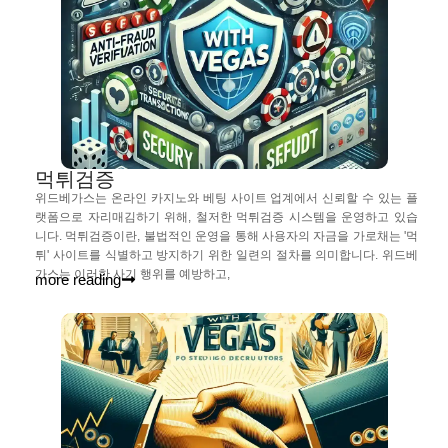
먹튀검증
위드베가스는 온라인 카지노와 베팅 사이트 업계에서 신뢰할 수 있는 플
랫폼으로 자리매김하기 위해, 철저한 먹튀검증 시스템을 운영하고 있습
니다. 먹튀검증이란, 불법적인 운영을 통해 사용자의 자금을 가로채는 '먹
튀' 사이트를 식별하고 방지하기 위한 일련의 절차를 의미합니다. 위드베
가스는 이러한 사기 행위를 예방하고,
more reading