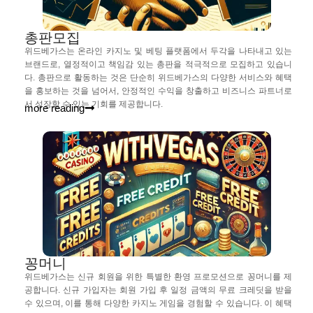
총판모집
위드베가스는 온라인 카지노 및 베팅 플랫폼에서 두각을 나타내고 있는
브랜드로, 열정적이고 책임감 있는 총판을 적극적으로 모집하고 있습니
다. 총판으로 활동하는 것은 단순히 위드베가스의 다양한 서비스와 혜택
을 홍보하는 것을 넘어서, 안정적인 수익을 창출하고 비즈니스 파트너로
서 성장할 수 있는 기회를 제공합니다.
more reading
꽁머니
위드베가스는 신규 회원을 위한 특별한 환영 프로모션으로 꽁머니를 제
공합니다. 신규 가입자는 회원 가입 후 일정 금액의 무료 크레딧을 받을
수 있으며, 이를 통해 다양한 카지노 게임을 경험할 수 있습니다. 이 혜택