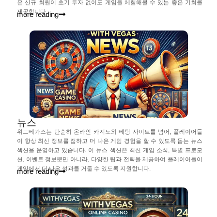
은 신규 회원이 초기 투자 없이도 게임을 체험해볼 수 있는 좋은 기회를
제공합니다.
more reading
뉴스
위드베가스는 단순히 온라인 카지노와 베팅 사이트를 넘어, 플레이어들
이 항상 최신 정보를 접하고 더 나은 게임 경험을 할 수 있도록 돕는 뉴스
섹션을 운영하고 있습니다. 이 뉴스 섹션은 최신 게임 소식, 특별 프로모
션, 이벤트 정보뿐만 아니라, 다양한 팁과 전략을 제공하여 플레이어들이
게임에서 더 나은 성과를 거둘 수 있도록 지원합니다.
more reading