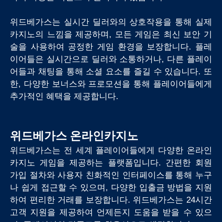
위드베가스는 실시간 딜러와의 상호작용을 통해 실제
카지노의 느낌을 제공하며, 모든 게임은 최신 보안 기
술을 사용하여 공정한 게임 환경을 보장합니다. 플레
이어들은 실시간으로 딜러와 소통하거나, 다른 플레이
어들과 채팅을 통해 소셜 요소를 즐길 수 있습니다. 또
한, 다양한 보너스와 프로모션을 통해 플레이어들에게
추가적인 혜택을 제공합니다.
위드베가스 온라인카지노
위드베가스는 전 세계 플레이어들에게 다양한 온라인
카지노 게임을 제공하는 플랫폼입니다. 간편한 회원
가입 절차와 사용자 친화적인 인터페이스를 통해 누구
나 쉽게 접근할 수 있으며, 다양한 입출금 방법을 지원
하여 편리한 거래를 보장합니다. 위드베가스는 24시간
고객 지원을 제공하여 언제든지 도움을 받을 수 있으