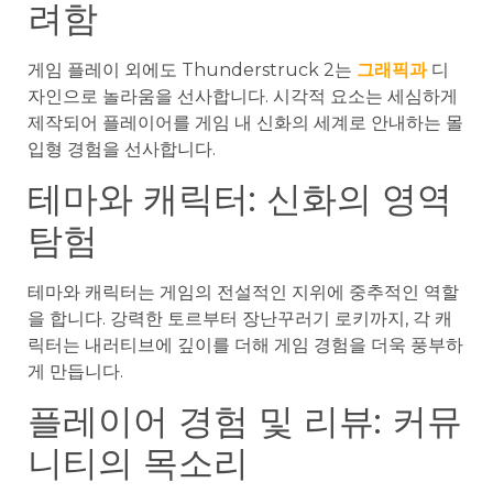
려함
게임 플레이 외에도 Thunderstruck 2는
그래픽과
디
자인으로 놀라움을 선사합니다. 시각적 요소는 세심하게
제작되어 플레이어를 게임 내 신화의 세계로 안내하는 몰
입형 경험을 선사합니다.
테마와 캐릭터: 신화의 영역
탐험
테마와 캐릭터는 게임의 전설적인 지위에 중추적인 역할
을 합니다. 강력한 토르부터 장난꾸러기 로키까지, 각 캐
릭터는 내러티브에 깊이를 더해 게임 경험을 더욱 풍부하
게 만듭니다.
플레이어 경험 및 리뷰: 커뮤
니티의 목소리