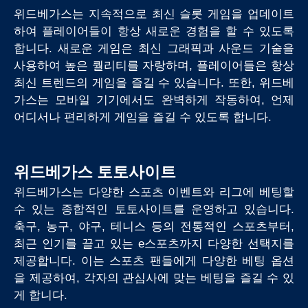
위드베가스는 지속적으로 최신 슬롯 게임을 업데이트
하여 플레이어들이 항상 새로운 경험을 할 수 있도록
합니다. 새로운 게임은 최신 그래픽과 사운드 기술을
사용하여 높은 퀄리티를 자랑하며, 플레이어들은 항상
최신 트렌드의 게임을 즐길 수 있습니다. 또한, 위드베
가스는 모바일 기기에서도 완벽하게 작동하여, 언제
어디서나 편리하게 게임을 즐길 수 있도록 합니다.
위드베가스 토토사이트
위드베가스는 다양한 스포츠 이벤트와 리그에 베팅할
수 있는 종합적인 토토사이트를 운영하고 있습니다.
축구, 농구, 야구, 테니스 등의 전통적인 스포츠부터,
최근 인기를 끌고 있는 e스포츠까지 다양한 선택지를
제공합니다. 이는 스포츠 팬들에게 다양한 베팅 옵션
을 제공하여, 각자의 관심사에 맞는 베팅을 즐길 수 있
게 합니다.