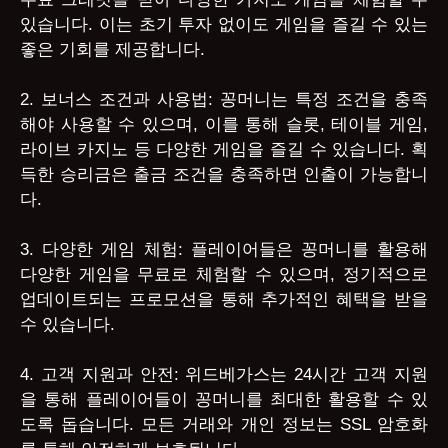
있습니다. 이는 초기 투자 없이도 게임을 즐길 수 있는
좋은 기회를 제공합니다.
2. 보너스 조건과 사용법: 꽁머니는 특정 조건을 충족
해야 사용할 수 있으며, 이를 통해 슬롯, 테이블 게임,
라이브 카지노 등 다양한 게임을 즐길 수 있습니다. 획
득한 승리금은 출금 조건을 충족하면 인출이 가능합니
다.
3. 다양한 게임 체험: 플레이어들은 꽁머니를 활용해
다양한 게임을 무료로 체험할 수 있으며, 정기적으로
업데이트되는 프로모션을 통해 추가적인 혜택을 받을
수 있습니다.
4. 고객 지원과 안전: 위드베가스는 24시간 고객 지원
을 통해 플레이어들이 꽁머니를 최대한 활용할 수 있
도록 돕습니다. 모든 거래와 개인 정보는 SSL 암호화