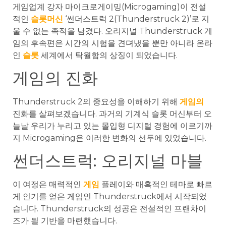
게임업계 강자 마이크로게이밍(Microgaming)이 전설
적인
슬롯머신
‘썬더스트럭 2(Thunderstruck 2)’로 지
울 수 없는 족적을 남겼다. 오리지널 Thunderstruck 게
임의 후속편은 시간의 시험을 견뎌냈을 뿐만 아니라 온라
인
슬롯
세계에서 탁월함의 상징이 되었습니다.
게임의 진화
Thunderstruck 2의 중요성을 이해하기 위해
게임의
진화를 살펴보겠습니다. 과거의 기계식 슬롯 머신부터 오
늘날 우리가 누리고 있는 몰입형 디지털 경험에 이르기까
지 Microgaming은 이러한 변화의 선두에 있었습니다.
썬더스트럭: 오리지널 마블
이 여정은 매력적인
게임
플레이와 매혹적인 테마로 빠르
게 인기를 얻은 게임인 Thunderstruck에서 시작되었
습니다. Thunderstruck의 성공은 전설적인 프랜차이
즈가 될 기반을 마련했습니다.