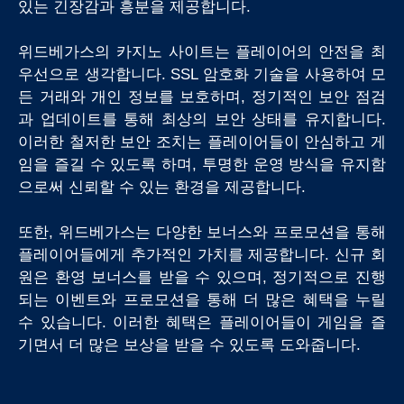
있는 긴장감과 흥분을 제공합니다.
위드베가스의 카지노 사이트는 플레이어의 안전을 최
우선으로 생각합니다. SSL 암호화 기술을 사용하여 모
든 거래와 개인 정보를 보호하며, 정기적인 보안 점검
과 업데이트를 통해 최상의 보안 상태를 유지합니다.
이러한 철저한 보안 조치는 플레이어들이 안심하고 게
임을 즐길 수 있도록 하며, 투명한 운영 방식을 유지함
으로써 신뢰할 수 있는 환경을 제공합니다.
또한, 위드베가스는 다양한 보너스와 프로모션을 통해
플레이어들에게 추가적인 가치를 제공합니다. 신규 회
원은 환영 보너스를 받을 수 있으며, 정기적으로 진행
되는 이벤트와 프로모션을 통해 더 많은 혜택을 누릴
수 있습니다. 이러한 혜택은 플레이어들이 게임을 즐
기면서 더 많은 보상을 받을 수 있도록 도와줍니다.