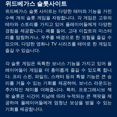
위드베가스 슬롯사이트
위드베가스 슬롯 사이트는 다양한 테마와 기능을 가진
수백 개의 슬롯 게임을 자랑합니다. 각 게임은 고유의
테마와 스토리를 가지고 있어 플레이어들에게 다양한
경험을 제공합니다. 예를 들어, 고대 이집트의 미스터
리를 탐험하거나, 우주를 배경으로 한 모험을 즐길 수
있으며, 다양한 영화나 TV 시리즈를 테마로 한 게임도
즐길 수 있습니다.
각 슬롯 게임은 독특한 보너스 기능을 가지고 있어 플
레이어들이 게임을 더 흥미롭게 즐길 수 있도록 합니
다. 프리 스핀, 와일드, 스캐터 등의 특별 기능은 큰 승
리를 거둘 수 있는 기회를 제공하며, 보너스 라운드는
추가적인 재미를 더해줍니다. 특히, 프로그레시브 잭
팟 슬롯은 시간이 지남에 따라 누적되는 큰 잭팟을 제
공하여 플레이어들에게 엄청난 보상을 받을 수 있는
기회를 제공합니다.