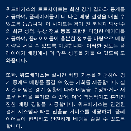
위드베가스의 토토사이트는 최신 경기 결과와 통계를
제공하여, 플레이어들이 더 나은 베팅 결정을 내릴 수
있도록 돕습니다. 이 사이트는 경기 전 분석과 팀/선수
의 최근 성적, 부상 정보 등을 포함한 다양한 데이터를
제공하여, 플레이어들이 충분한 정보를 바탕으로 베팅
전략을 세울 수 있도록 지원합니다. 이러한 정보는 플
레이어가 베팅에서 더 많은 성공을 거둘 수 있도록 도
와줍니다.
또한, 위드베가스는 실시간 베팅 기능을 제공하여 경
기 중에도 베팅을 즐길 수 있는 기회를 제공합니다. 실
시간 베팅은 경기 상황에 따라 베팅을 수정하거나 새
로운 베팅을 추가할 수 있어, 더욱 역동적이고 흥미진
진한 베팅 경험을 제공합니다. 위드베가스는 안전한
결제 시스템과 빠른 입출금 서비스를 제공하여, 플레
이어들이 편리하고 안전하게 베팅을 즐길 수 있도록
합니다.