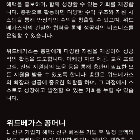
혜택을 홍보하며, 함께 성장할 수 있는 기회를 제공합
니다. 총판으로 활동하면 다양한 수익 구조와 지원 시
스템을 통해 안정적인 수익을 창출할 수 있으며, 위드
베가스와의 긴밀한 협력을 통해 성공적인 비즈니스를
운영할 수 있습니다.
위드베가스는 총판에게 다양한 지원을 제공하여 성공
적인 활동을 도모합니다. 마케팅 자료 제공, 교육 프로
그램, 전담 지원팀의 도움 등을 통해 총판이 필요한 모
든 지원을 받을 수 있도록 합니다. 총판은 위드베가스
의 확장과 성공에 중요한 역할을 하며, 그 과정에서 스
스로도 성장하고 발전할 수 있는 기회를 누릴 수 있습
니다.
위드베가스 꽁머니
1. 신규 가입자 혜택: 신규 회원은 가입 후 일정 금액의
무료 크레딧을 받아 다양한 카지노 게임을 체험할 수