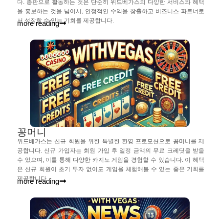
다. 총판으로 활동하는 것은 단순히 위드베가스의 다양한 서비스와 혜택
을 홍보하는 것을 넘어서, 안정적인 수익을 창출하고 비즈니스 파트너로
서 성장할 수 있는 기회를 제공합니다.
more reading
꽁머니
위드베가스는 신규 회원을 위한 특별한 환영 프로모션으로 꽁머니를 제
공합니다. 신규 가입자는 회원 가입 후 일정 금액의 무료 크레딧을 받을
수 있으며, 이를 통해 다양한 카지노 게임을 경험할 수 있습니다. 이 혜택
은 신규 회원이 초기 투자 없이도 게임을 체험해볼 수 있는 좋은 기회를
제공합니다.
more reading