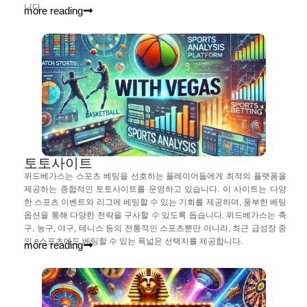
니다.
more reading
토토사이트
위드베가스는 스포츠 베팅을 선호하는 플레이어들에게 최적의 플랫폼을
제공하는 종합적인 토토사이트를 운영하고 있습니다. 이 사이트는 다양
한 스포츠 이벤트와 리그에 베팅할 수 있는 기회를 제공하며, 풍부한 베팅
옵션을 통해 다양한 전략을 구사할 수 있도록 돕습니다. 위드베가스는 축
구, 농구, 야구, 테니스 등의 전통적인 스포츠뿐만 아니라, 최근 급성장 중
인 e스포츠에도 베팅할 수 있는 폭넓은 선택지를 제공합니다.
more reading