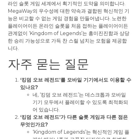
라인 슬롯 게임 세계에서 획기적인 도약을 의미합니다.
MegaWay의 우수성에 대한 약속과 결합된 혁신적인 기
능은 비교할 수 없는 게임 경험을 만들어냅니다. 노련한
플레이어이든 온라인 슬롯을 처음 접하는 플레이어이든
관계없이 ‘Kingdom of Legends’는 흥미진진함과 상당
한 승리 가능성으로 가득 찬 스릴 넘치는 모험을 제공합
니다.
자주 묻는 질문
‘킹덤 오브 레전드’를 모바일 기기에서도 이용할 수
있나요?
네, ‘킹덤 오브 레전드’는 데스크톱과 모바일
기기 모두에서 플레이할 수 있도록 최적화되
어 있습니다.
‘킹덤 오브 레전드’가 다른 슬롯 게임과 다른 점은
무엇인가요?
‘Kingdom of Legends’는 혁신적인 게임 플