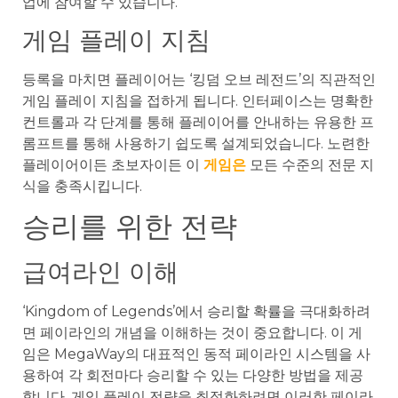
업에 참여할 수 있습니다.
게임 플레이 지침
등록을 마치면 플레이어는 ‘킹덤 오브 레전드’의 직관적인
게임 플레이 지침을 접하게 됩니다. 인터페이스는 명확한
컨트롤과 각 단계를 통해 플레이어를 안내하는 유용한 프
롬프트를 통해 사용하기 쉽도록 설계되었습니다. 노련한
플레이어이든 초보자이든 이
게임은
모든 수준의 전문 지
식을 충족시킵니다.
승리를 위한 전략
급여라인 이해
‘Kingdom of Legends’에서 승리할 확률을 극대화하려
면 페이라인의 개념을 이해하는 것이 중요합니다. 이 게
임은 MegaWay의 대표적인 동적 페이라인 시스템을 사
용하여 각 회전마다 승리할 수 있는 다양한 방법을 제공
합니다. 게임 플레이 전략을 최적화하려면 이러한 페이라