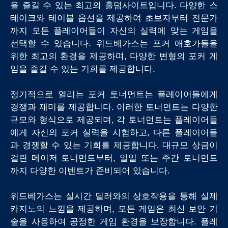
을 즐길 수 있는 최고의 홀덤사이트입니다. 다양한 스
테이크와 테이블 옵션을 제공하여 초보자부터 전문가
까지 모든 플레이어들이 자신의 실력에 맞는 게임을
선택할 수 있습니다. 위드베가스는 포커 애호가들을
위한 최고의 환경을 제공하며, 다양한 변형의 포커 게
임을 즐길 수 있는 기회를 제공합니다.
정기적으로 열리는 포커 토너먼트는 플레이어들에게
경쟁과 재미를 제공합니다. 이러한 토너먼트는 다양한
규모와 형식으로 제공되며, 각 토너먼트는 플레이어들
에게 자신의 포커 실력을 시험하고, 다른 플레이어들
과 경쟁할 수 있는 기회를 제공합니다. 대규모 상금이
걸린 메이저 토너먼트부터, 일일 또는 주간 토너먼트
까지 다양한 이벤트가 준비되어 있습니다.
위드베가스는 실시간 딜러와의 상호작용을 통해 실제
카지노의 느낌을 제공하며, 모든 게임은 최신 보안 기
술을 사용하여 공정한 게임 환경을 보장합니다. 플레