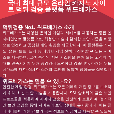
국내 최대 규모 온라인 카지노 사이
트 먹튀 검증 플랫폼 위드베가스
먹튀검증 No1. 위드베가스 소개
위드베가스는 다양한 온라인 게임과 서비스를 제공하는 종합 엔
터테인먼트 플랫폼으로, 최첨단 기술과 철저한 보안 기준을 바탕
으로 안전하고 공정한 게임 환경을 제공합니다. 이 플랫폼은 카지
노, 슬롯, 토토, 포커 등 다양한 게임 선택과 신뢰할 수 있는 서비
스를 제공하며, 고객 중심의 지원 시스템을 통해 모든 고객의 기
대를 만족시키기 위해 끊임없이 노력하고 있습니다. 아래는 위드
베가스에 대한 상세한 소개와 그만의 독특한 장점들을 설명합니
다.
위드베가스는 믿을 수 있나요?
안전한 게임 환경: 위드베가스는 모든 거래와 개인 정보를 보호하
기 위해 최신 보안 기술을 사용합니다. SSL 암호화와 같은 보안
프로토콜을 적용하여 데이터 전송을 안전하게 보호하며, 정기적
인 보안 점검을 통해 사이트의 보안 상태를 유지합니다. 이는 플
레이어들이 개인 정보와 금융 정보를 안심하고 사용할 수 있도록