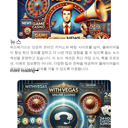
뉴스
위드베가스는 단순히 온라인 카지노와 베팅 사이트를 넘어, 플레이어들
이 항상 최신 정보를 접하고 더 나은 게임 경험을 할 수 있도록 돕는 뉴스
섹션을 운영하고 있습니다. 이 뉴스 섹션은 최신 게임 소식, 특별 프로모
션, 이벤트 정보뿐만 아니라, 다양한 팁과 전략을 제공하여 플레이어들이
게임에서 더 나은 성과를 거둘 수 있도록 지원합니다.
more reading