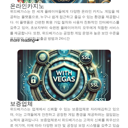
온라인카지노
위드베가스는 전 세계 플레이어들에게 다양한 온라인 카지노 게임을 제
공하는 플랫폼으로, 누구나 쉽게 접근하고 즐길 수 있는 환경을 제공합니
다. 이 플랫폼은 간편한 회원 가입 절차와 사용자 친화적인 인터페이스를
갖추고 있어, 초보자부터 숙련된 플레이어까지 모두에게 적합한 서비스
를 제공합니다. 또한, 위드베가스는 공정한 게임 운영과 높은 보안 수준을
유지하며, 다양한 입출금 방법과 24시간
more reading
보증업체
위드베가스는 업계에서 신뢰할 수 있는 보증업체로 자리매김하고 있으
며, 이는 고객들에게 안전하고 공정한 게임 환경을 제공하려는 끊임없는
노력의 결과입니다. 보증업체로서 위드베가스는 고객의 신뢰를 최우선으
로 여기며, 이에 따라 다양한 보안 및 공정성 보장 시스템을 갖추고 있습