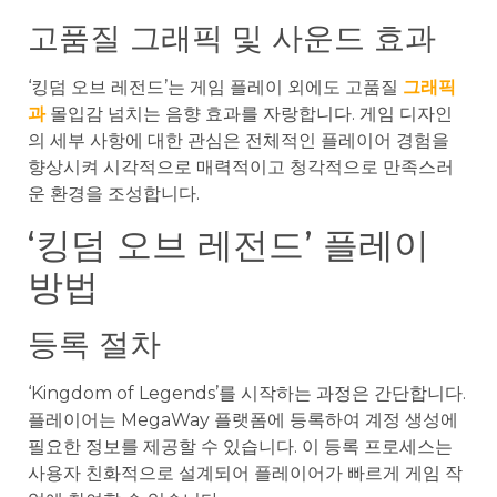
고품질 그래픽 및 사운드 효과
‘킹덤 오브 레전드’는 게임 플레이 외에도 고품질
그래픽
과
몰입감 넘치는 음향 효과를 자랑합니다. 게임 디자인
의 세부 사항에 대한 관심은 전체적인 플레이어 경험을
향상시켜 시각적으로 매력적이고 청각적으로 만족스러
운 환경을 조성합니다.
‘킹덤 오브 레전드’ 플레이
방법
등록 절차
‘Kingdom of Legends’를 시작하는 과정은 간단합니다.
플레이어는 MegaWay 플랫폼에 등록하여 계정 생성에
필요한 정보를 제공할 수 있습니다. 이 등록 프로세스는
사용자 친화적으로 설계되어 플레이어가 빠르게 게임 작