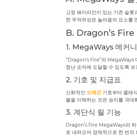
고정 페이라인이 있는 기존 슬롯과
한 무작위성은 놀라움의 요소를 
B. Dragon’s F
1. MegaWays 메커
“Dragon’s Fire”의 Meg
청난 숫자에 도달할 수 있도록 보
2. 기호 및 지급표
신화적인
드래곤
기호부터 클래식 카
블을 이해하는 것은 승리를 극대
3. 계단식 릴 기능
Dragon’s Fire MegaWa
로 내려오며 잠재적으로 한 번의 