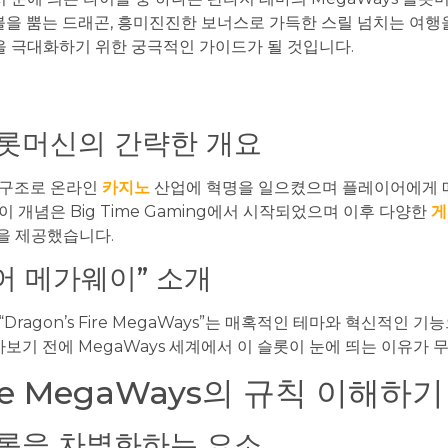
릴, 불을 뿜는 드래곤, 흥미진진한 보너스로 가득한 스릴 넘치는 여
을 극대화하기 위한 궁극적인 가이드가 될 것입니다.
 슬롯머신의 간략한 개요
릴 구조로 온라인
카지노
산업에 혁명을 일으켰으며 플레이어에게 매
이 개념은 Big Time Gaming에서 시작되었으며 이후 다양한
게
을 제공했습니다.
어 메가웨이” 소개
“Dragon’s Fire MegaWays”는 매혹적인 테마와 혁신적인
보기 전에 MegaWays 세계에서 이 슬롯이 눈에 띄는 이유가
 Fire MegaWays의 규칙 이해하기
 슬롯을 차별화하는 요소