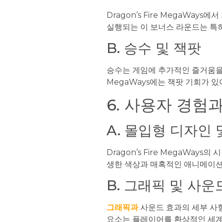
Dragon’s Fire MegaWa
실행되는 이 보너스 라운드는 특히
B. 승수 및 잭팟
승수는 게임에 추가적인 즐거움을 더
MegaWays에는 잭팟 기회가 있
6. 사용자 경험
A. 몰입형 디자인 
Dragon’s Fire MegaW
생한 색상과 매혹적인 애니메이션
B. 그래픽 및 사운
그래픽과
사운드 효과의 세부 사항
요소는 플레이어를 환상적인 세계