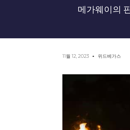
메가웨이의 판
11월 12, 2023
위드베가스