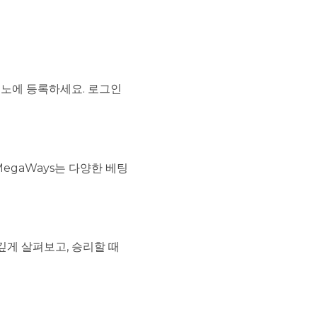
카지노에 등록하세요. 로그인
MegaWays는 다양한 베팅
깊게 살펴보고, 승리할 때