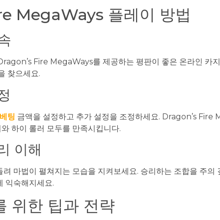
s Fire MegaWays 플레이 방법
접속
ragon’s Fire MegaWays를 제공하는 평판이 좋은 온라인 
을 찾으세요.
조정
베팅
금액을 설정하고 추가 설정을 조정하세요. Dragon’s Fire 
와 하이 롤러 모두를 만족시킵니다.
승리 이해
려 마법이 펼쳐지는 모습을 지켜보세요. 승리하는 조합을 주의 
에 익숙해지세요.
를 위한 팁과 전략