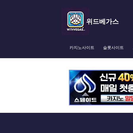
위드베가스
카지노사이트
슬롯사이트