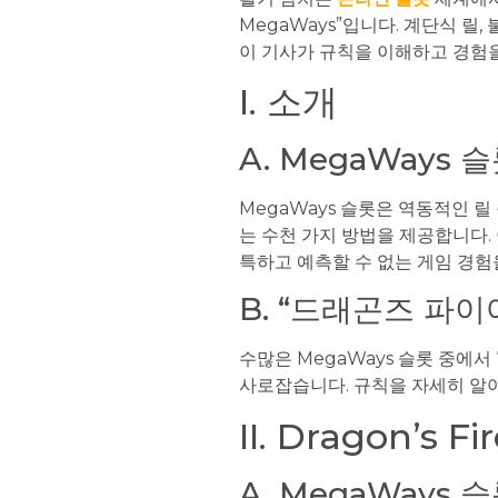
MegaWays”입니다. 계단식 
이 기사가 규칙을 이해하고 경험
I. 소개
A. MegaWays
MegaWays 슬롯은 역동적인 
는 수천 가지 방법을 제공합니다. 
특하고 예측할 수 없는 게임 경험
B. “드래곤즈 파이
수많은 MegaWays 슬롯 중에서 
사로잡습니다. 규칙을 자세히 알아
II. Dragon’s
A. MegaWays