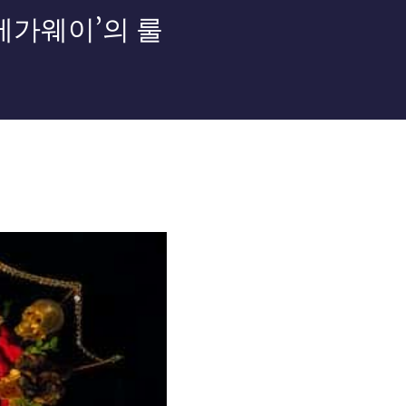
메가웨이’의 룰