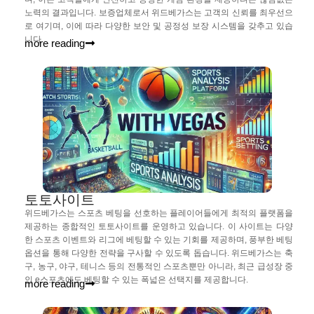
노력의 결과입니다. 보증업체로서 위드베가스는 고객의 신뢰를 최우선으
로 여기며, 이에 따라 다양한 보안 및 공정성 보장 시스템을 갖추고 있습
니다.
more reading
토토사이트
위드베가스는 스포츠 베팅을 선호하는 플레이어들에게 최적의 플랫폼을
제공하는 종합적인 토토사이트를 운영하고 있습니다. 이 사이트는 다양
한 스포츠 이벤트와 리그에 베팅할 수 있는 기회를 제공하며, 풍부한 베팅
옵션을 통해 다양한 전략을 구사할 수 있도록 돕습니다. 위드베가스는 축
구, 농구, 야구, 테니스 등의 전통적인 스포츠뿐만 아니라, 최근 급성장 중
인 e스포츠에도 베팅할 수 있는 폭넓은 선택지를 제공합니다.
more reading