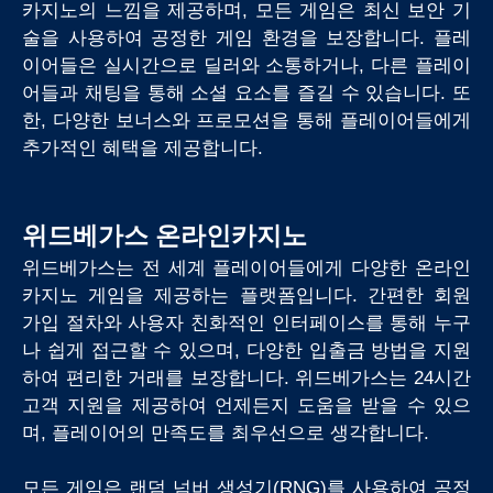
카지노의 느낌을 제공하며, 모든 게임은 최신 보안 기
술을 사용하여 공정한 게임 환경을 보장합니다. 플레
이어들은 실시간으로 딜러와 소통하거나, 다른 플레이
어들과 채팅을 통해 소셜 요소를 즐길 수 있습니다. 또
한, 다양한 보너스와 프로모션을 통해 플레이어들에게
추가적인 혜택을 제공합니다.
위드베가스 온라인카지노
위드베가스는 전 세계 플레이어들에게 다양한 온라인
카지노 게임을 제공하는 플랫폼입니다. 간편한 회원
가입 절차와 사용자 친화적인 인터페이스를 통해 누구
나 쉽게 접근할 수 있으며, 다양한 입출금 방법을 지원
하여 편리한 거래를 보장합니다. 위드베가스는 24시간
고객 지원을 제공하여 언제든지 도움을 받을 수 있으
며, 플레이어의 만족도를 최우선으로 생각합니다.
모든 게임은 랜덤 넘버 생성기(RNG)를 사용하여 공정