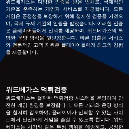
위드베가스는 다양한 인증을 받은 업체로, 국제적인
기준을 충족하는 게임과 서비스를 제공합니다. 모든
게임은 공정성을 보장하기 위해 철저한 검증을 거쳤으
며, 국제 규제 기관의 인증을 받았습니다. 이러한 인증
은 플레이어들에게 신뢰를 제공하며, 위드베가스의 투
명한 운영 방식을 뒷받침합니다. 빠른 입출금 서비스
와 전문적인 고객 지원은 플레이어들에게 최고의 경험
을 제공합니다.
위드베가스 먹튀검증
위드베가스는 철저한 먹튀검증 시스템을 운영하여 안
전한 게임 환경을 보장합니다. 모든 거래와 운영 방식
을 철저히 검토하여, 플레이어가 신뢰할 수 있는 사이
트에서 안전하게 게임을 즐길 수 있도록 합니다. 위드
베가스는 사기와 같은 부정 행위를 예방하고, 공정한