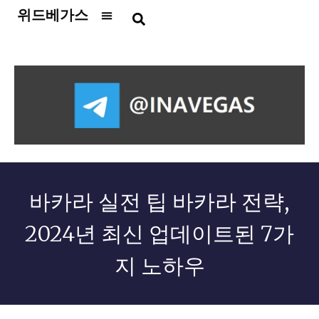
위드베가스
카지노사이트
슬롯사이트
토토사이트
홀덤사이트
온라인카지노
보증업체
먹튀검증
총판모집
꽁머니
뉴스
바카라 실전 팁 바카라 전략,
2024년 최신 업데이트된 7가
지 노하우