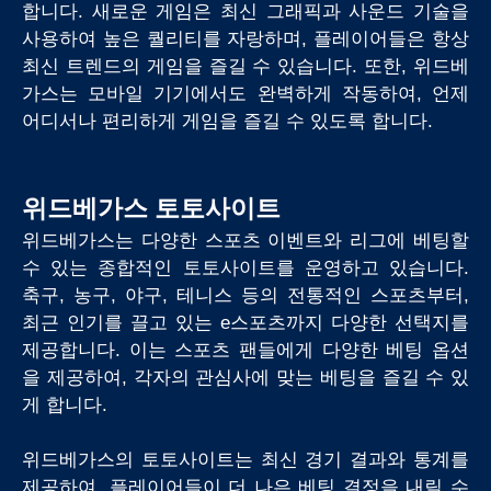
합니다. 새로운 게임은 최신 그래픽과 사운드 기술을
사용하여 높은 퀄리티를 자랑하며, 플레이어들은 항상
최신 트렌드의 게임을 즐길 수 있습니다. 또한, 위드베
가스는 모바일 기기에서도 완벽하게 작동하여, 언제
어디서나 편리하게 게임을 즐길 수 있도록 합니다.
위드베가스 토토사이트
위드베가스는 다양한 스포츠 이벤트와 리그에 베팅할
수 있는 종합적인 토토사이트를 운영하고 있습니다.
축구, 농구, 야구, 테니스 등의 전통적인 스포츠부터,
최근 인기를 끌고 있는 e스포츠까지 다양한 선택지를
제공합니다. 이는 스포츠 팬들에게 다양한 베팅 옵션
을 제공하여, 각자의 관심사에 맞는 베팅을 즐길 수 있
게 합니다.
위드베가스의 토토사이트는 최신 경기 결과와 통계를
제공하여, 플레이어들이 더 나은 베팅 결정을 내릴 수