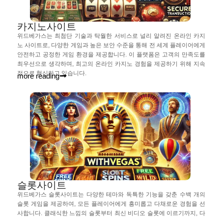
카지노사이트
위드베가스는 최첨단 기술과 탁월한 서비스로 널리 알려진 온라인 카지
노 사이트로, 다양한 게임과 높은 보안 수준을 통해 전 세계 플레이어에게
안전하고 공정한 게임 환경을 제공합니다. 이 플랫폼은 고객의 만족도를
최우선으로 생각하며, 최고의 온라인 카지노 경험을 제공하기 위해 지속
적으로 혁신하고 있습니다.
more reading
슬롯사이트
위드베가스 슬롯사이트는 다양한 테마와 독특한 기능을 갖춘 수백 개의
슬롯 게임을 제공하여, 모든 플레이어에게 흥미롭고 다채로운 경험을 선
사합니다. 클래식한 느낌의 슬롯부터 최신 비디오 슬롯에 이르기까지, 다