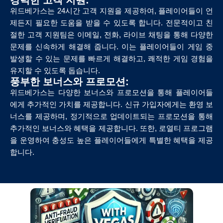
위드베가스는 24시간 고객 지원을 제공하여, 플레이어들이 언
제든지 필요한 도움을 받을 수 있도록 합니다. 전문적이고 친
절한 고객 지원팀은 이메일, 전화, 라이브 채팅을 통해 다양한
문제를 신속하게 해결해 줍니다. 이는 플레이어들이 게임 중
발생할 수 있는 문제를 빠르게 해결하고, 쾌적한 게임 경험을
유지할 수 있도록 돕습니다.
풍부한 보너스와 프로모션:
위드베가스는 다양한 보너스와 프로모션을 통해 플레이어들
에게 추가적인 가치를 제공합니다. 신규 가입자에게는 환영 보
너스를 제공하며, 정기적으로 업데이트되는 프로모션을 통해
추가적인 보너스와 혜택을 제공합니다. 또한, 로열티 프로그램
을 운영하여 충성도 높은 플레이어들에게 특별한 혜택을 제공
합니다.