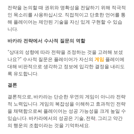
전략을 논의할 때 권위와 명확성을 전달하기 위해 적극적
인 목소리를 사용하십시오
.
직접적이고 단호한 언어를 통
해 플레이어는 제안된 기술을 자신 있게 구현할 수 있습
니다.
바카라 전략에서 수사적 질문의 역할
“상대의 성향에 따라 전략을 조정하는 것을 고려해 보셨
나요?” 수사적 질문은 플레이어가 자신의
게임
플레이에
대해 비판적으로 생각하고 정보에 입각한 결정을 내리도
록 유도합니다.
결론
결론적으로, 바카라는 단순한 우연의 게임이 아니라 전략
적 노력입니다. 게임의 복잡성을 이해하고 효과적인 전략
을 채택함으로써 플레이어는 성공 가능성을 크게 높일 수
있습니다. 바카라에서의 성공은 기술, 전략
,
그리고 약간
의 행운의 조합이라는 것을 기억하세요.