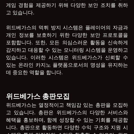
게임 경험을 제공하기 위해 다양한 보안 조치를 취하
고 있습니다.
위드베가스의 먹튀 방지 시스템은 플레이어의 자금과
개인 정보를 보호하기 위한 다양한 보안 프로토콜을
포함합니다. 또한, 모든 의심스러운 활동을 신속하게
감지하고 대응할 수 있는 모니터링 시스템을 운영하고
있습니다. 이러한 시스템은 위드베가스가 신뢰할 수
있는 온라인 카지노 플랫폼으로서의 명성을 유지하는
데 중요한 역할을 합니다.
위드베가스 총판모집
위드베가스는 열정적이고 책임감 있는 총판을 모집하
고 있습니다. 총판은 위드베가스의 다양한 서비스와
혜택을 홍보하며, 함께 성장할 수 있는 기회를 제공합
니다. 총판으로 활동하면 다양한 수익 구조와 지원 시