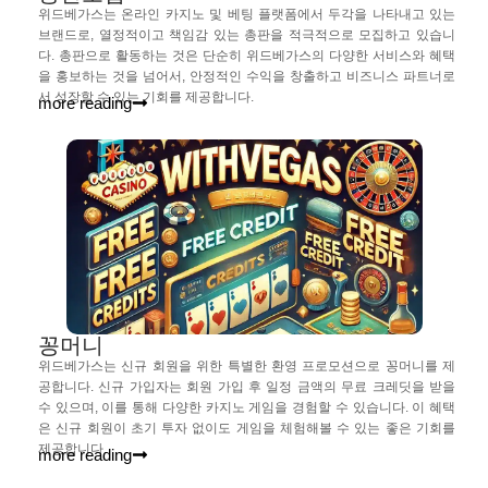
위드베가스는 온라인 카지노 및 베팅 플랫폼에서 두각을 나타내고 있는
브랜드로, 열정적이고 책임감 있는 총판을 적극적으로 모집하고 있습니
다. 총판으로 활동하는 것은 단순히 위드베가스의 다양한 서비스와 혜택
을 홍보하는 것을 넘어서, 안정적인 수익을 창출하고 비즈니스 파트너로
서 성장할 수 있는 기회를 제공합니다.
more reading
꽁머니
위드베가스는 신규 회원을 위한 특별한 환영 프로모션으로 꽁머니를 제
공합니다. 신규 가입자는 회원 가입 후 일정 금액의 무료 크레딧을 받을
수 있으며, 이를 통해 다양한 카지노 게임을 경험할 수 있습니다. 이 혜택
은 신규 회원이 초기 투자 없이도 게임을 체험해볼 수 있는 좋은 기회를
제공합니다.
more reading