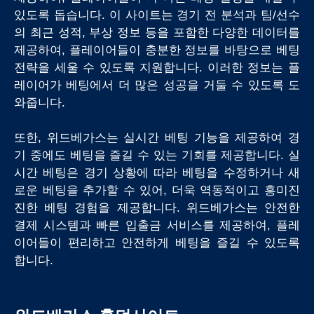
있도록 돕습니다. 이 사이트는 경기 전 분석과 팀/선수
의 최근 성적, 부상 정보 등을 포함한 다양한 데이터를
제공하여, 플레이어들이 충분한 정보를 바탕으로 베팅
전략을 세울 수 있도록 지원합니다. 이러한 정보는 플
레이어가 베팅에서 더 많은 성공을 거둘 수 있도록 도
와줍니다.
또한, 위드베가스는 실시간 베팅 기능을 제공하여 경
기 중에도 베팅을 즐길 수 있는 기회를 제공합니다. 실
시간 베팅은 경기 상황에 따라 베팅을 수정하거나 새
로운 베팅을 추가할 수 있어, 더욱 역동적이고 흥미진
진한 베팅 경험을 제공합니다. 위드베가스는 안전한
결제 시스템과 빠른 입출금 서비스를 제공하여, 플레
이어들이 편리하고 안전하게 베팅을 즐길 수 있도록
합니다.