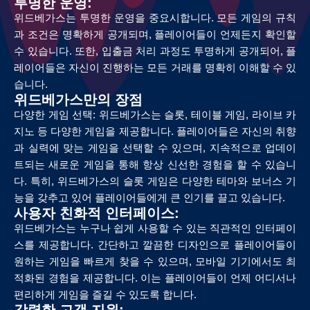
투명한 운영:
위드베가스는 투명한 운영을 중요시합니다. 모든 게임의 규칙
과 조건은 명확하게 공개되며, 플레이어들이 언제든지 확인할
수 있습니다. 또한, 입출금 처리 과정도 투명하게 공개되어, 플
레이어들은 자신이 진행하는 모든 거래를 명확히 이해할 수 있
습니다.
위드베가스만의 장점
다양한 게임 선택: 위드베가스는 슬롯, 테이블 게임, 라이브 카
지노 등 다양한 게임을 제공합니다. 플레이어들은 자신의 취향
과 실력에 맞는 게임을 선택할 수 있으며, 지속적으로 업데이
트되는 새로운 게임을 통해 항상 신선한 경험을 할 수 있습니
다. 특히, 위드베가스의 슬롯 게임은 다양한 테마와 보너스 기
능을 갖추고 있어 플레이어들에게 큰 인기를 끌고 있습니다.
사용자 친화적 인터페이스:
위드베가스는 누구나 쉽게 사용할 수 있는 직관적인 인터페이
스를 제공합니다. 간단하고 깔끔한 디자인으로 플레이어들이
원하는 게임을 빠르게 찾을 수 있으며, 모바일 기기에서도 최
적화된 경험을 제공합니다. 이는 플레이어들이 언제 어디서나
편리하게 게임을 즐길 수 있도록 합니다.
강력한 고객 지원: