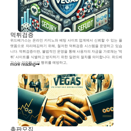
먹튀검증
위드베가스는 온라인 카지노와 베팅 사이트 업계에서 신뢰할 수 있는 플
랫폼으로 자리매김하기 위해, 철저한 먹튀검증 시스템을 운영하고 있습
니다. 먹튀검증이란, 불법적인 운영을 통해 사용자의 자금을 가로채는 '먹
튀' 사이트를 식별하고 방지하기 위한 일련의 절차를 의미합니다. 위드베
가스는 이러한 사기 행위를 예방하고,
more reading
총판모집