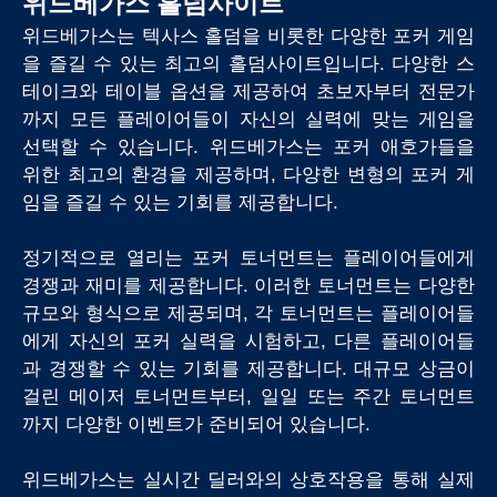
위드베가스 홀덤사이트
위드베가스는 텍사스 홀덤을 비롯한 다양한 포커 게임
을 즐길 수 있는 최고의 홀덤사이트입니다. 다양한 스
테이크와 테이블 옵션을 제공하여 초보자부터 전문가
까지 모든 플레이어들이 자신의 실력에 맞는 게임을
선택할 수 있습니다. 위드베가스는 포커 애호가들을
위한 최고의 환경을 제공하며, 다양한 변형의 포커 게
임을 즐길 수 있는 기회를 제공합니다.
정기적으로 열리는 포커 토너먼트는 플레이어들에게
경쟁과 재미를 제공합니다. 이러한 토너먼트는 다양한
규모와 형식으로 제공되며, 각 토너먼트는 플레이어들
에게 자신의 포커 실력을 시험하고, 다른 플레이어들
과 경쟁할 수 있는 기회를 제공합니다. 대규모 상금이
걸린 메이저 토너먼트부터, 일일 또는 주간 토너먼트
까지 다양한 이벤트가 준비되어 있습니다.
위드베가스는 실시간 딜러와의 상호작용을 통해 실제