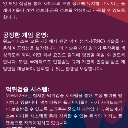
인 보안 점검을 통해 사이트의 보안 상태를 유지합니다. 이는 플
레이어들이 개인 정보와 금융 정보를 안심하고 사용할 수 있도록
합니다.
공정한 게임 운영:
위드베가스는 모든 게임에서 랜덤 넘버 생성기(RNG) 기술을 사
용하여 공정성을 보장합니다. 이 기술은 게임 결과가 무작위로 생
성되도록 하여, 어떤 외부 요인도 결과에 영향을 미칠 수 없도록
합니다. 또한, 국제적으로 인정받는 규제 기관의 인증을 받은 게
임만을 제공하여, 신뢰할 수 있는 환경을 보장합니다.
먹튀검증 시스템:
위드베가스는 철저한 먹튀검증 시스템을 통해 부정 행위를 방
지하고 있습니다. 먹튀검증은 플레이어들이 사기 사이트로부
터 보호받을 수 있도록 도와주는 중요한 과정입니다. 위드베가
스는 이러한 시스템을 통해 신뢰할 수 있는 온라인 카지노 플
랫폼으로 자리매김하고 있습니다.