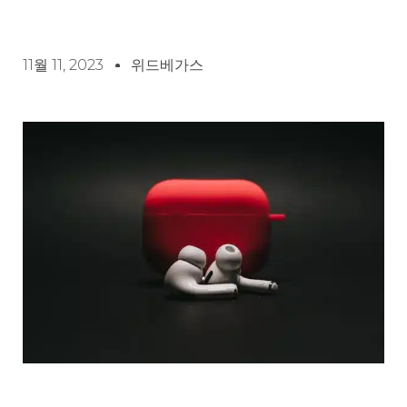
11월 11, 2023
위드베가스