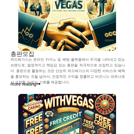
총판모집
위드베가스는 온라인 카지노 및 베팅 플랫폼에서 두각을 나타내고 있는
브랜드로, 열정적이고 책임감 있는 총판을 적극적으로 모집하고 있습니
다. 총판으로 활동하는 것은 단순히 위드베가스의 다양한 서비스와 혜택
을 홍보하는 것을 넘어서, 안정적인 수익을 창출하고 비즈니스 파트너로
서 성장할 수 있는 기회를 제공합니다.
more reading