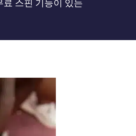
무료 스핀 기능이 있는