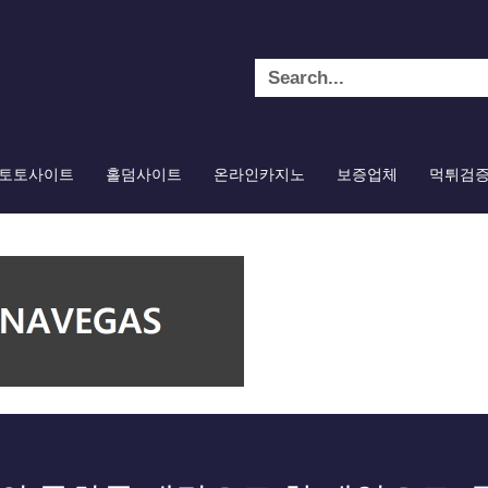
토토사이트
홀덤사이트
온라인카지노
보증업체
먹튀검