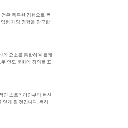
을 얻은 독특한 경험으로 돋
몰입형 게임 경험을 탐구합
산의 요소를 통합하여 플레
모두 인도 문화에 경의를 표
 매혹적인 스토리라인부터 혁신
 얻게 될 것입니다. 특히