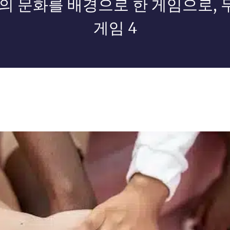
언의 문화를 배경으로 한 게임으로, 
게임 4