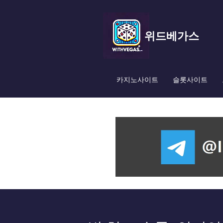
위드베가스
카지노사이트
슬롯사이트