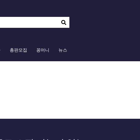
증
총판모집
꽁머니
뉴스