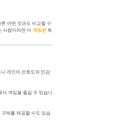
 다른 어떤 것과도 비교할 수
는 사람이라면 이
게임은
독
 그러나 개인의 선호도와 민감
릿에서 게임을 즐길 수 있습니
인앱 구매를 제공할 수도 있습