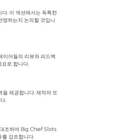
다. 이 섹션에서는 독특한
고 반영하는지 논의할 것입니
 플레이어들의 리뷰와 피드백
목표로 합니다.
찰력을 제공합니다. 제작자 또
다.
여 Big Chief Slots
유를 강조합니다.