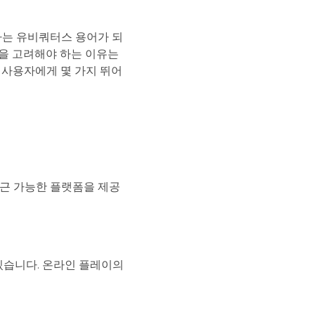
는 유비쿼터스 용어가 되
택을 고려해야 하는 이유는
 사용자에게 몇 가지 뛰어
근 가능한 플랫폼을 제공
있습니다. 온라인 플레이의