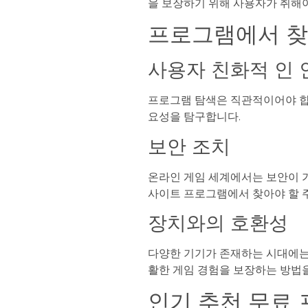
을 보장하기 위해 사용자가 취해
프로그램에서 찾
사용자 친화적 인
프로그램 탐색은 직관적이어야 합
요성을 탐구합니다.
보안 조치
온라인 게임 세계에서는 보안이 
사이트 프로그램에서 찾아야 할 주
장치와의 호환성
다양한 기기가 존재하는 시대에는
활한 게임 경험을 보장하는 방법
인기 추천 무료