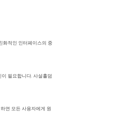
 친화적인 인터페이스의 중
신이 필요합니다. 사설홀덤
하면 모든 사용자에게 원