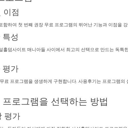
및 이점
포함하여 첫 번째 권장 무료 프로그램의 뛰어난 기능과 ​​이점을 
난 특성
사설홀덤사이트 매니아들 사이에서 최고의 선택으로 만드는 독특
자 평가
천 무료 프로그램을 생생하게 구현합니다. 사용후기는 프로그램의 
 프로그램을 선택하는 방법
항 평가