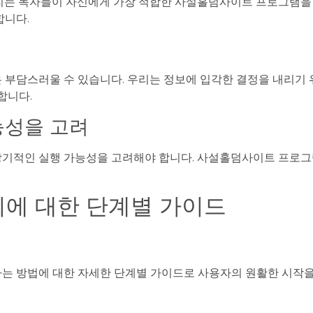
리는 독자들이 자신에게 가장 적합한 사설홀덤사이트 프로그램을 
합니다.
부담스러울 수 있습니다. 우리는 정보에 입각한 결정을 내리기 
합니다.
능성을 고려
기적인 실행 가능성을 고려해야 합니다. 사설홀덤사이트 프로
치에 대한 단계별 가이드
는 방법에 대한 자세한 단계별 가이드로 사용자의 원활한 시작을