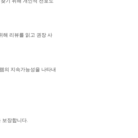
찾기 위해 개인적 선호도
위해 리뷰를 읽고 권장 사
그램의 지속가능성을 나타내
 보장합니다.