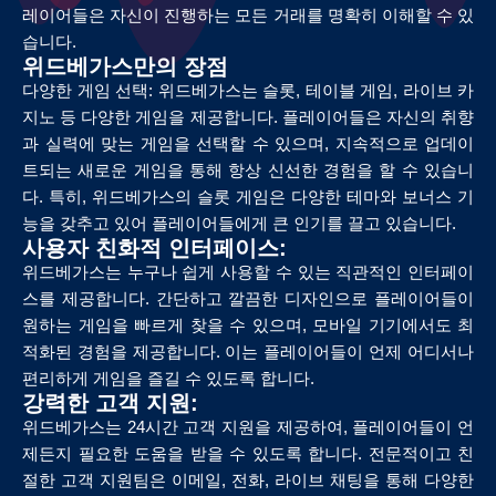
레이어들은 자신이 진행하는 모든 거래를 명확히 이해할 수 있
습니다.
위드베가스만의 장점
다양한 게임 선택: 위드베가스는 슬롯, 테이블 게임, 라이브 카
지노 등 다양한 게임을 제공합니다. 플레이어들은 자신의 취향
과 실력에 맞는 게임을 선택할 수 있으며, 지속적으로 업데이
트되는 새로운 게임을 통해 항상 신선한 경험을 할 수 있습니
다. 특히, 위드베가스의 슬롯 게임은 다양한 테마와 보너스 기
능을 갖추고 있어 플레이어들에게 큰 인기를 끌고 있습니다.
사용자 친화적 인터페이스:
위드베가스는 누구나 쉽게 사용할 수 있는 직관적인 인터페이
스를 제공합니다. 간단하고 깔끔한 디자인으로 플레이어들이
원하는 게임을 빠르게 찾을 수 있으며, 모바일 기기에서도 최
적화된 경험을 제공합니다. 이는 플레이어들이 언제 어디서나
편리하게 게임을 즐길 수 있도록 합니다.
강력한 고객 지원:
위드베가스는 24시간 고객 지원을 제공하여, 플레이어들이 언
제든지 필요한 도움을 받을 수 있도록 합니다. 전문적이고 친
절한 고객 지원팀은 이메일, 전화, 라이브 채팅을 통해 다양한