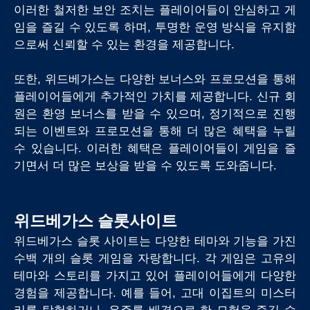
이러한 철저한 보안 조치는 플레이어들이 안심하고 게
임을 즐길 수 있도록 하며, 투명한 운영 방식을 유지함
으로써 신뢰할 수 있는 환경을 제공합니다.
또한, 위드베가스는 다양한 보너스와 프로모션을 통해
플레이어들에게 추가적인 가치를 제공합니다. 신규 회
원은 환영 보너스를 받을 수 있으며, 정기적으로 진행
되는 이벤트와 프로모션을 통해 더 많은 혜택을 누릴
수 있습니다. 이러한 혜택은 플레이어들이 게임을 즐
기면서 더 많은 보상을 받을 수 있도록 도와줍니다.
위드베가스 슬롯사이트
위드베가스 슬롯 사이트는 다양한 테마와 기능을 가진
수백 개의 슬롯 게임을 자랑합니다. 각 게임은 고유의
테마와 스토리를 가지고 있어 플레이어들에게 다양한
경험을 제공합니다. 예를 들어, 고대 이집트의 미스터