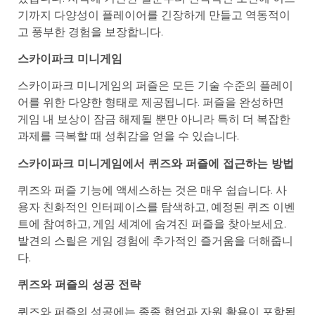
기까지 다양성이 플레이어를 긴장하게 만들고 역동적이
고 풍부한 경험을 보장합니다.
스카이파크 미니게임
스카이파크 미니게임의 퍼즐은 모든 기술 수준의 플레이
어를 위한 다양한 형태로 제공됩니다. 퍼즐을 완성하면
게임 내 보상이 잠금 해제될 뿐만 아니라 특히 더 복잡한
과제를 극복할 때 성취감을 얻을 수 있습니다.
스카이파크 미니게임에서 퀴즈와 퍼즐에 접근하는 방법
퀴즈와 퍼즐 기능에 액세스하는 것은 매우 쉽습니다. 사
용자 친화적인 인터페이스를 탐색하고, 예정된 퀴즈 이벤
트에 참여하고, 게임 세계에 숨겨진 퍼즐을 찾아보세요.
발견의 스릴은 게임 경험에 추가적인 즐거움을 더해줍니
다.
퀴즈와 퍼즐의 성공 전략
퀴즈와 퍼즐의 성공에는 종종 협업과 자원 활용이 포함됩