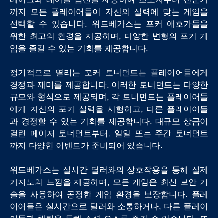
까지 모든 플레이어들이 자신의 실력에 맞는 게임을
선택할 수 있습니다. 위드베가스는 포커 애호가들을
위한 최고의 환경을 제공하며, 다양한 변형의 포커 게
임을 즐길 수 있는 기회를 제공합니다.
정기적으로 열리는 포커 토너먼트는 플레이어들에게
경쟁과 재미를 제공합니다. 이러한 토너먼트는 다양한
규모와 형식으로 제공되며, 각 토너먼트는 플레이어들
에게 자신의 포커 실력을 시험하고, 다른 플레이어들
과 경쟁할 수 있는 기회를 제공합니다. 대규모 상금이
걸린 메이저 토너먼트부터, 일일 또는 주간 토너먼트
까지 다양한 이벤트가 준비되어 있습니다.
위드베가스는 실시간 딜러와의 상호작용을 통해 실제
카지노의 느낌을 제공하며, 모든 게임은 최신 보안 기
술을 사용하여 공정한 게임 환경을 보장합니다. 플레
이어들은 실시간으로 딜러와 소통하거나, 다른 플레이