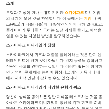
소개
모험과 지성이 만나는 흥미진진한
스카이파크
미니게임
의 세계에 오신 것을 환영합니다! 이 글에서는
게임
내 퀴
즈(퀴즈)와 퍼즐(퍼즐)의 매혹적인 영역에 대해 알아보고,
플레이어가 두뇌를 자극하는 도전 과제를 즐기고 혜택을
얻을 수 있는 다양한 방법을 탐구하겠습니다.
스카이파크 미니게임의 장점
스카이파크에서 퀴즈와 퍼즐을 플레이하는 것은 단지 엔
터테인먼트에 관한 것이 아닙니다. 인지 능력을 강화하고
전략적 사고를 연마하는 것입니다. 이러한 활동에 참여하
면 기억력, 문제 해결 능력이 향상되고 게임 커뮤니티 내
에서 사회적 연결이 강화될 수도 있습니다.
스카이파크 미니게임의 다양한 유형의 퀴즈
당신이 상식을 좋아하든 일반 지식을 테스트하는 것을 좋
아하든 스카이파크 미니게임이 당신을 위한 퀴즈를 준비
했습니다. 지식에 기반한 질문부터 전략적인 도전에 이르