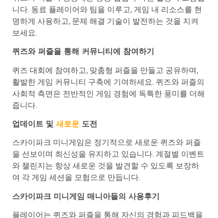
니다. 동료 플레이어와 팀을 이루고, 게임 내 리소스를 현
명하게 사용하고, 문제 해결 기술이 발전하는 것을 지켜
보세요.
퀴즈와 퍼즐을 통해 커뮤니티에 참여하기
퀴즈 대회에 참여하고, 맞춤형 퍼즐을 만들고 공유하며,
활발한 게임 커뮤니티 구축에 기여하세요. 퀴즈와 퍼즐의
사회적 측면은 전반적인 게임 경험에 독특한 풍미를 더해
줍니다.
업데이트 및
새로운
도전
스카이파크 미니게임은 정기적으로 새로운 퀴즈와 퍼즐
을 선보이며 최신성을 유지하고 있습니다. 계절별 이벤트
와 챌린지는 항상 새로운 것을 발견할 수 있도록 보장하
여 각 게임 세션을 모험으로 만듭니다.
스카이파크 미니게임 매니아들의 사용후기
플레이어는 퀴즈와 퍼즐을 통해 자신의 경험과 피드백을