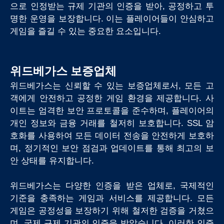
으로 인정받는 규제 기관의 인증을 받아, 공정하고 투
명한 운영을 보장합니다. 이는 플레이어들이 안심하고
게임을 즐길 수 있는 중요한 요소입니다.
위드베가스 보증업체
위드베가스는 신뢰할 수 있는 보증업체로서, 모든 고
객에게 안전하고 공정한 게임 환경을 제공합니다. 사
이트는 엄격한 보안 프로토콜을 준수하며, 플레이어의
개인 정보와 금융 거래를 철저히 보호합니다. SSL 암
호화를 사용하여 모든 데이터 전송을 안전하게 보호하
며, 정기적인 보안 점검과 업데이트를 통해 최고의 보
안 상태를 유지합니다.
위드베가스는 다양한 인증을 받은 업체로, 국제적인
기준을 충족하는 게임과 서비스를 제공합니다. 모든
게임은 공정성을 보장하기 위해 철저한 검증을 거쳤으
며, 국제 규제 기관의 인증을 받았습니다. 이러한 인증