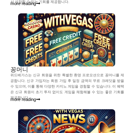
서 성장할 수 있는 기회를 제공합니다.
more reading
꽁머니
위드베가스는 신규 회원을 위한 특별한 환영 프로모션으로 꽁머니를 제
공합니다. 신규 가입자는 회원 가입 후 일정 금액의 무료 크레딧을 받을
수 있으며, 이를 통해 다양한 카지노 게임을 경험할 수 있습니다. 이 혜택
은 신규 회원이 초기 투자 없이도 게임을 체험해볼 수 있는 좋은 기회를
제공합니다.
more reading