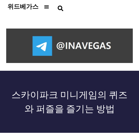
위드베가스
카지노사이트
슬롯사이트
토토사이트
홀덤사이트
온라인카지노
보증업체
먹튀검증
총판모집
꽁머니
뉴스
스카이파크 미니게임의 퀴즈
와 퍼즐을 즐기는 방법