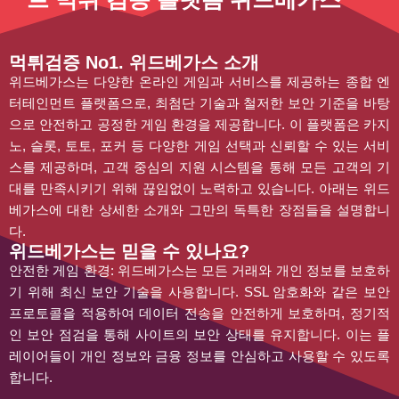
먹튀검증 No1. 위드베가스 소개
위드베가스는 다양한 온라인 게임과 서비스를 제공하는 종합 엔
터테인먼트 플랫폼으로, 최첨단 기술과 철저한 보안 기준을 바탕
으로 안전하고 공정한 게임 환경을 제공합니다. 이 플랫폼은 카지
노, 슬롯, 토토, 포커 등 다양한 게임 선택과 신뢰할 수 있는 서비
스를 제공하며, 고객 중심의 지원 시스템을 통해 모든 고객의 기
대를 만족시키기 위해 끊임없이 노력하고 있습니다. 아래는 위드
베가스에 대한 상세한 소개와 그만의 독특한 장점들을 설명합니
다.
위드베가스는 믿을 수 있나요?
안전한 게임 환경: 위드베가스는 모든 거래와 개인 정보를 보호하
기 위해 최신 보안 기술을 사용합니다. SSL 암호화와 같은 보안
프로토콜을 적용하여 데이터 전송을 안전하게 보호하며, 정기적
인 보안 점검을 통해 사이트의 보안 상태를 유지합니다. 이는 플
레이어들이 개인 정보와 금융 정보를 안심하고 사용할 수 있도록
합니다.