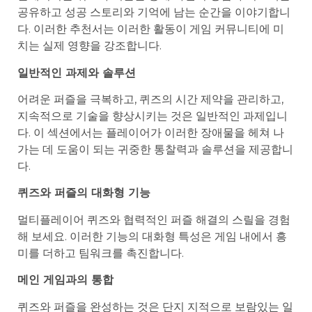
공유하고 성공 스토리와 기억에 남는 순간을 이야기합니
다. 이러한 추천서는 이러한 활동이 게임 커뮤니티에 미
치는 실제 영향을 강조합니다.
일반적인 과제와 솔루션
어려운 퍼즐을 극복하고, 퀴즈의 시간 제약을 관리하고,
지속적으로 기술을 향상시키는 것은 일반적인 과제입니
다. 이 섹션에서는 플레이어가 이러한 장애물을 헤쳐 나
가는 데 도움이 되는 귀중한 통찰력과 솔루션을 제공합니
다.
퀴즈와 퍼즐의 대화형 기능
멀티플레이어 퀴즈와 협력적인 퍼즐 해결의 스릴을 경험
해 보세요. 이러한 기능의 대화형 특성은 게임 내에서 흥
미를 더하고 팀워크를 촉진합니다.
메인 게임과의 통합
퀴즈와 퍼즐을 완성하는 것은 단지 지적으로 보람있는 일