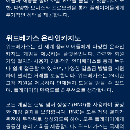
어들과 채팅을 통해 소셜 요소를 즐길 수 있습니다. 또
한, 다양한 보너스와 프로모션을 통해 플레이어들에게
추가적인 혜택을 제공합니다.
위드베가스 온라인카지노
위드베가스는 전 세계 플레이어들에게 다양한 온라인
카지노 게임을 제공하는 플랫폼입니다. 간편한 회원
가입 절차와 사용자 친화적인 인터페이스를 통해 누구
나 쉽게 접근할 수 있으며, 다양한 입출금 방법을 지원
하여 편리한 거래를 보장합니다. 위드베가스는 24시간
고객 지원을 제공하여 언제든지 도움을 받을 수 있으
며, 플레이어의 만족도를 최우선으로 생각합니다.
모든 게임은 랜덤 넘버 생성기(RNG)를 사용하여 공정
한 게임 결과를 보장합니다. RNG는 모든 게임 결과가
완전히 무작위로 생성되도록 하여, 모든 플레이어에게
동등한 승리 기회를 제공합니다. 위드베가스는 국제적