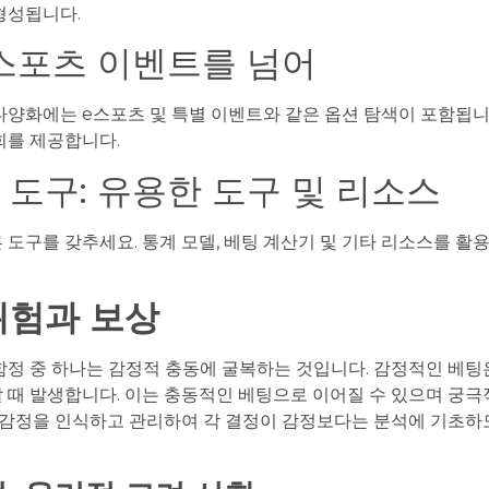
형성됩니다.
 스포츠 이벤트를 넘어
다양화에는 e스포츠 및 특별 이벤트와 같은 옵션 탐색이 포함됩니
회를 제공합니다.
도구: 유용한 도구 및 리소스
도구를 갖추세요. 통계 모델, 베팅 계산기 및 기타 리소스를 활
위험과 보상
정 중 하나는 감정적 충동에 굴복하는 것입니다. 감정적인 베팅은 
 때 발생합니다. 이는 충동적인 베팅으로 이어질 수 있으며 궁극
의 감정을 인식하고 관리하여 각 결정이 감정보다는 분석에 기초하