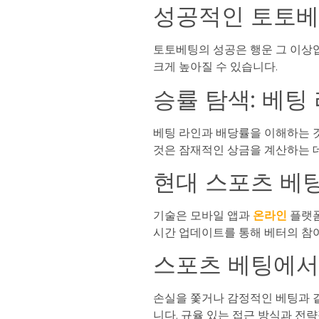
성공적인 토토베
토토베팅의 성공은 행운 그 이상입
크게 높아질 수 있습니다.
승률 탐색: 베팅
베팅 라인과 배당률을 이해하는 
것은 잠재적인 상금을 계산하는 
현대 스포츠 베
기술은 모바일 앱과
온라인
플랫폼
시간 업데이트를 통해 베터의 참
스포츠 베팅에서
손실을 쫓거나 감정적인 베팅과 
니다. 규율 있는 접근 방식과 전