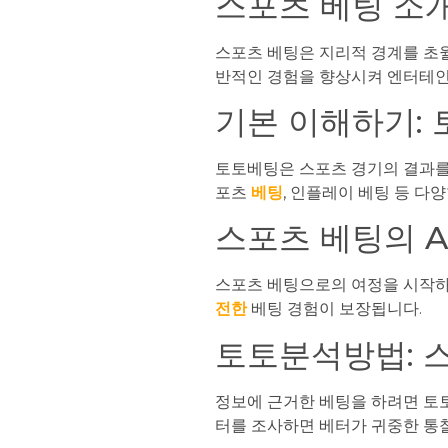
스포츠 베팅 소
스포츠 베팅은 지리적 경계를 초
반적인 경험을 향상시켜 엔터테인
기본 이해하기:
토토베팅은 스포츠 경기의 결과를
포츠
베팅
, 인플레이 베팅 등 다
스포츠 베팅의 A
스포츠 베팅으로의 여정을 시작하
전한
베팅 경험이 보장됩니다.
토토분석방법: 
정보에 근거한 베팅을 하려면 토토
터를 조사하면 베터가 귀중한 통찰