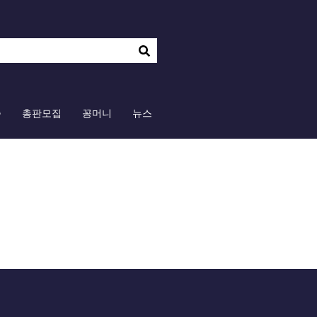
증
총판모집
꽁머니
뉴스