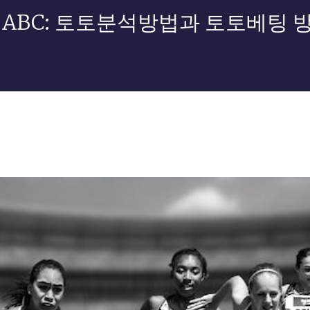
 ABC: 토토분석방법과 토토베팅 