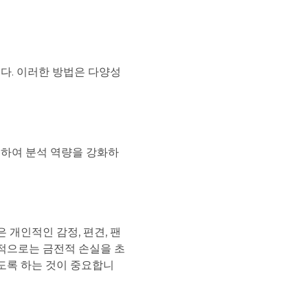
다. 이러한 방법은 다양성
용하여 분석 역량을 강화하
개인적인 감정, 편견, 팬
적으로는 금전적 손실을 초
도록 하는 것이 중요합니