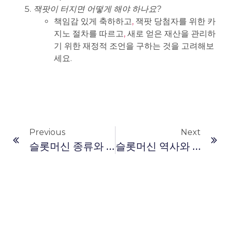
잭팟이 터지면 어떻게 해야 하나요?
책임감 있게 축하하고
,
잭팟 당첨자를 위한 카
지노 절차를 따르고
,
새로 얻은 재산을 관리하
기 위한 재정적 조언을 구하는 것을 고려해보
세요.
Previous
Next
슬롯머신 종류와 특징, 어떤 슬롯머신을 선택해야 할까?
슬롯머신 역사와 발전, 세계에서 가장 인기 있는 카지노 게임이 된 이유