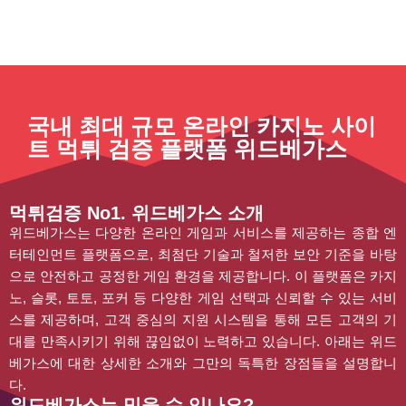
국내 최대 규모 온라인 카지노 사이
트 먹튀 검증 플랫폼 위드베가스
먹튀검증 No1. 위드베가스 소개
위드베가스는 다양한 온라인 게임과 서비스를 제공하는 종합 엔
터테인먼트 플랫폼으로, 최첨단 기술과 철저한 보안 기준을 바탕
으로 안전하고 공정한 게임 환경을 제공합니다. 이 플랫폼은 카지
노, 슬롯, 토토, 포커 등 다양한 게임 선택과 신뢰할 수 있는 서비
스를 제공하며, 고객 중심의 지원 시스템을 통해 모든 고객의 기
대를 만족시키기 위해 끊임없이 노력하고 있습니다. 아래는 위드
베가스에 대한 상세한 소개와 그만의 독특한 장점들을 설명합니
다.
위드베가스는 믿을 수 있나요?