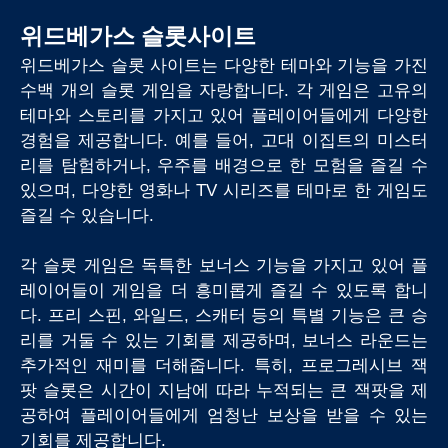
위드베가스 슬롯사이트
위드베가스 슬롯 사이트는 다양한 테마와 기능을 가진
수백 개의 슬롯 게임을 자랑합니다. 각 게임은 고유의
테마와 스토리를 가지고 있어 플레이어들에게 다양한
경험을 제공합니다. 예를 들어, 고대 이집트의 미스터
리를 탐험하거나, 우주를 배경으로 한 모험을 즐길 수
있으며, 다양한 영화나 TV 시리즈를 테마로 한 게임도
즐길 수 있습니다.
각 슬롯 게임은 독특한 보너스 기능을 가지고 있어 플
레이어들이 게임을 더 흥미롭게 즐길 수 있도록 합니
다. 프리 스핀, 와일드, 스캐터 등의 특별 기능은 큰 승
리를 거둘 수 있는 기회를 제공하며, 보너스 라운드는
추가적인 재미를 더해줍니다. 특히, 프로그레시브 잭
팟 슬롯은 시간이 지남에 따라 누적되는 큰 잭팟을 제
공하여 플레이어들에게 엄청난 보상을 받을 수 있는
기회를 제공합니다.