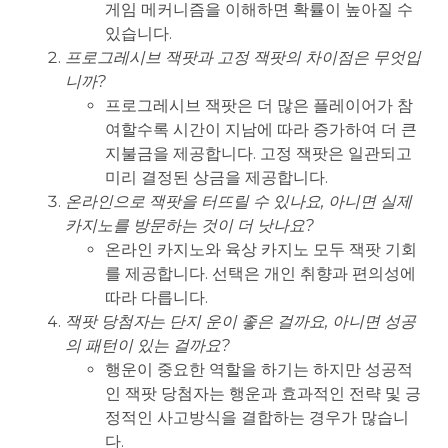
게임 메커니즘을 이해하면 확률이 높아질 수
있습니다.
프로그레시브 잭팟과 고정 잭팟의 차이점은 무엇입
니까?
프로그레시브 잭팟은 더 많은 플레이어가 참
여할수록 시간이 지남에 따라 증가하여 더 큰
지불금을 제공합니다.
고정 잭팟은 일관되고
미리 결정된 상금을 제공합니다.
온라인으로 잭팟을 터뜨릴 수 있나요, 아니면 실제
카지노를 방문하는 것이 더 낫나요?
온라인 카지노와 육상 카지노 모두 잭팟 기회
를 제공합니다.
선택은 개인 취향과 편의성에
따라 다릅니다.
잭팟 당첨자는 단지 운이 좋은 걸까요, 아니면 성공
의 패턴이 있는 걸까요?
행운이 중요한 역할을 하기는 하지만 성공적
인 잭팟 당첨자는 행운과 효과적인 전략 및 긍
정적인 사고방식을 결합하는 경우가 많습니
다.