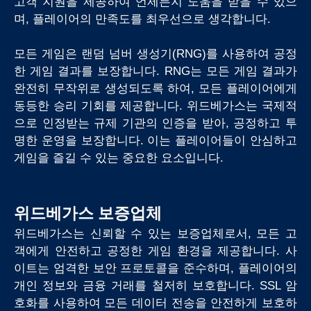
고객 지원을 제공하여 언제든지 도움을 받을 수 있으
며, 플레이어의 만족도를 최우선으로 생각합니다.
모든 게임은 랜덤 넘버 생성기(RNG)를 사용하여 공정
한 게임 결과를 보장합니다. RNG는 모든 게임 결과가
완전히 무작위로 생성되도록 하여, 모든 플레이어에게
동등한 승리 기회를 제공합니다. 위드베가스는 국제적
으로 인정받는 규제 기관의 인증을 받아, 공정하고 투
명한 운영을 보장합니다. 이는 플레이어들이 안심하고
게임을 즐길 수 있는 중요한 요소입니다.
위드베가스 보증업체
위드베가스는 신뢰할 수 있는 보증업체로서, 모든 고
객에게 안전하고 공정한 게임 환경을 제공합니다. 사
이트는 엄격한 보안 프로토콜을 준수하며, 플레이어의
개인 정보와 금융 거래를 철저히 보호합니다. SSL 암
호화를 사용하여 모든 데이터 전송을 안전하게 보호하