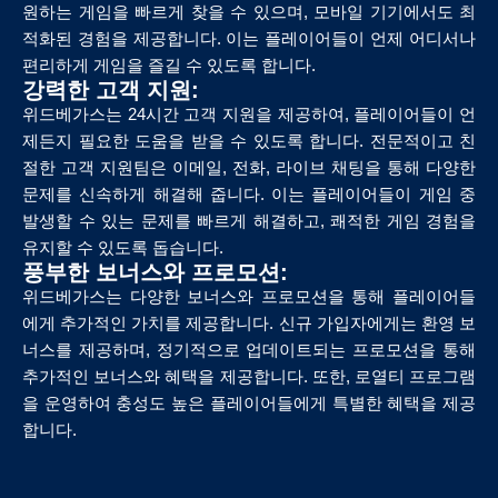
원하는 게임을 빠르게 찾을 수 있으며, 모바일 기기에서도 최
적화된 경험을 제공합니다. 이는 플레이어들이 언제 어디서나
편리하게 게임을 즐길 수 있도록 합니다.
강력한 고객 지원:
위드베가스는 24시간 고객 지원을 제공하여, 플레이어들이 언
제든지 필요한 도움을 받을 수 있도록 합니다. 전문적이고 친
절한 고객 지원팀은 이메일, 전화, 라이브 채팅을 통해 다양한
문제를 신속하게 해결해 줍니다. 이는 플레이어들이 게임 중
발생할 수 있는 문제를 빠르게 해결하고, 쾌적한 게임 경험을
유지할 수 있도록 돕습니다.
풍부한 보너스와 프로모션:
위드베가스는 다양한 보너스와 프로모션을 통해 플레이어들
에게 추가적인 가치를 제공합니다. 신규 가입자에게는 환영 보
너스를 제공하며, 정기적으로 업데이트되는 프로모션을 통해
추가적인 보너스와 혜택을 제공합니다. 또한, 로열티 프로그램
을 운영하여 충성도 높은 플레이어들에게 특별한 혜택을 제공
합니다.