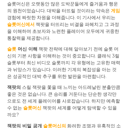
슬롯머신은 오랫동안 많은 도박꾼들에게 즐거움과 행운
의 원천이었습니다.
대박을 터뜨릴 것이라는 약속은
게임
경험에 짜릿한 차원을 더해줍니다.
이 기사에서 우리는
슬롯머신에서
잭팟을 터뜨리는 비결을 파헤치고 그 과정
을 이해하며 초보자와 노련한 플레이어 모두에게 귀중한
통찰력을 제공합니다.
슬롯
머신 이해
잭팟 전략에 대해 알아보기 전에 슬롯 머
신의 기본 사항을 이해하는 것이 중요합니다.
클래식 3릴
슬롯부터 최신 비디오 슬롯까지 각 유형에는 고유한 매력
과 뉘앙스가 있습니다.
이러한 기계의 복잡성을 아는 것
은 성공적인 대박 추구를 위한 발판을 마련합니다.
잭팟의
스릴 잭팟을 쫓을 때 느끼는 아드레날린 분출만큼
좋은 것은 없습니다.
큰 승리를 거둔다는 단순한 생각만
으로도 전 세계 플레이어를 사로잡습니다.
하지만 예측할
수 없는
슬롯머신
잭팟의 세계를 어떻게 탐색할 수 있을
까요?
잭팟의 비밀 공개
슬롯머신의
화려한 조명과 유혹적인 소