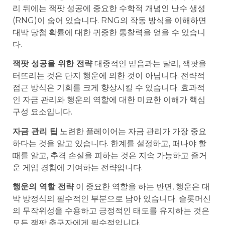
리 뒤에는 잭팟 성공에 중요한 수학적 개념인 난수 생성
(RNG)이 숨어 있습니다.
RNG의 작동 방식을 이해하면
대박 당첨 확률에 대한 귀중한 통찰력을 얻을 수 있습니
다.
잭팟 성공을 위한 전략
대중적인 믿음과는 달리, 잭팟을
터뜨리는 것은 단지 행운에 의한 것이 아닙니다.
전략적
접근 방식은 기회를 크게 향상시킬 수 있습니다.
효과적
인 자금 관리와 행운의 역할에 대한 미묘한 이해가 핵심
구성 요소입니다.
자금 관리 팁
노련한 플레이어는 자금 관리가 가장 중요
하다는 것을 알고 있습니다.
한계를 설정하고, 떠나야 할
때를 알고, 추격 손실을 피하는 것은 지속 가능하고 즐거
운 게임 경험에 기여하는 전략입니다.
행운의 역할 전략
이 중요한 역할을 하는 반면, 행운은 대
박 방정식의 필수적인 부분으로 남아 있습니다.
슬롯머신
의 무작위성을 수용하고 긍정적인 태도를 유지하는 것은
모든 잭팟 추구자에게 필수적입니다.