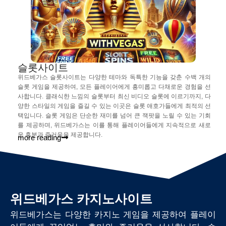
슬롯사이트
위드베가스 슬롯사이트는 다양한 테마와 독특한 기능을 갖춘 수백 개의
슬롯 게임을 제공하여, 모든 플레이어에게 흥미롭고 다채로운 경험을 선
사합니다. 클래식한 느낌의 슬롯부터 최신 비디오 슬롯에 이르기까지, 다
양한 스타일의 게임을 즐길 수 있는 이곳은 슬롯 애호가들에게 최적의 선
택입니다. 슬롯 게임은 단순한 재미를 넘어 큰 잭팟을 노릴 수 있는 기회
를 제공하며, 위드베가스는 이를 통해 플레이어들에게 지속적으로 새로
운 흥분과 즐거움을 제공합니다.
more reading
위드베가스 카지노사이트
위드베가스는 다양한 카지노 게임을 제공하여 플레이