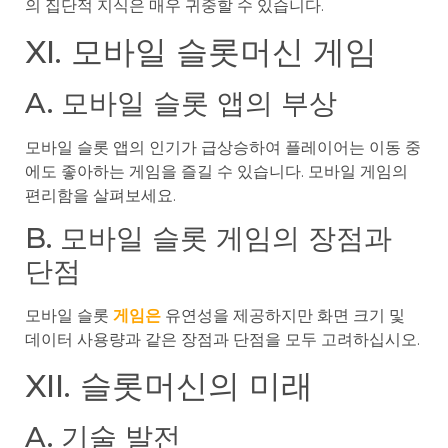
의 집단적 지식은 매우 귀중할 수 있습니다.
XI. 모바일 슬롯머신 게임
A. 모바일 슬롯 앱의 부상
모바일 슬롯 앱의 인기가 급상승하여 플레이어는 이동 중
에도 좋아하는 게임을 즐길 수 있습니다. 모바일 게임의
편리함을 살펴보세요.
B. 모바일 슬롯 게임의 장점과
단점
모바일 슬롯
게임은
유연성을 제공하지만 화면 크기 및
데이터 사용량과 같은 장점과 단점을 모두 고려하십시오.
XII. 슬롯머신의 미래
A. 기술 발전