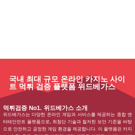
국내 최대 규모 온라인 카지노 사이
트 먹튀 검증 플랫폼 위드베가스
먹튀검증 No1. 위드베가스 소개
위드베가스는 다양한 온라인 게임과 서비스를 제공하는 종합 엔
터테인먼트 플랫폼으로, 최첨단 기술과 철저한 보안 기준을 바탕
으로 안전하고 공정한 게임 환경을 제공합니다. 이 플랫폼은 카지