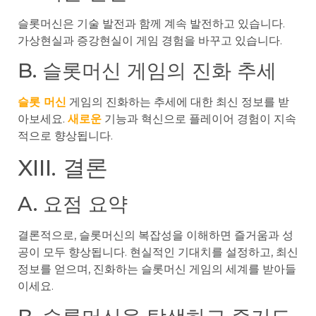
슬롯머신은 기술 발전과 함께 계속 발전하고 있습니다.
가상현실과 증강현실이 게임 경험을 바꾸고 있습니다.
B. 슬롯머신 게임의 진화 추세
슬롯 머신
게임의 진화하는 추세에 대한 최신 정보를 받
아보세요.
새로운
기능과 혁신으로 플레이어 경험이 지속
적으로 향상됩니다.
XIII. 결론
A. 요점 요약
결론적으로, 슬롯머신의 복잡성을 이해하면 즐거움과 성
공이 모두 향상됩니다. 현실적인 기대치를 설정하고, 최신
정보를 얻으며, 진화하는 슬롯머신 게임의 세계를 받아들
이세요.