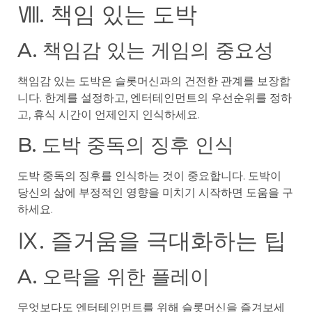
Ⅷ. 책임 있는 도박
A. 책임감 있는 게임의 중요성
책임감 있는 도박은 슬롯머신과의 건전한 관계를 보장합
니다. 한계를 설정하고, 엔터테인먼트의 우선순위를 정하
고, 휴식 시간이 언제인지 인식하세요.
B. 도박 중독의 징후 인식
도박 중독의 징후를 인식하는 것이 중요합니다. 도박이
당신의 삶에 부정적인 영향을 미치기 시작하면 도움을 구
하세요.
Ⅸ. 즐거움을 극대화하는 팁
A. 오락을 위한 플레이
무엇보다도 엔터테인먼트를 위해 슬롯머신을 즐겨보세