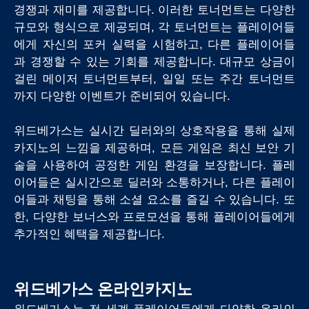
경쟁과 재미를 제공합니다. 이러한 토너먼트는 다양한
규모와 형식으로 제공되며, 각 토너먼트는 플레이어들
에게 자신의 포커 실력을 시험하고, 다른 플레이어들
과 경쟁할 수 있는 기회를 제공합니다. 대규모 상금이
걸린 메이저 토너먼트부터, 일일 또는 주간 토너먼트
까지 다양한 이벤트가 준비되어 있습니다.
위드베가스는 실시간 딜러와의 상호작용을 통해 실제
카지노의 느낌을 제공하며, 모든 게임은 최신 보안 기
술을 사용하여 공정한 게임 환경을 보장합니다. 플레
이어들은 실시간으로 딜러와 소통하거나, 다른 플레이
어들과 채팅을 통해 소셜 요소를 즐길 수 있습니다. 또
한, 다양한 보너스와 프로모션을 통해 플레이어들에게
추가적인 혜택을 제공합니다.
위드베가스 온라인카지노