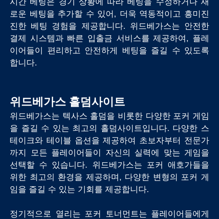
시간 베팅은 경기 상황에 따라 베팅을 수정하거나 새
로운 베팅을 추가할 수 있어, 더욱 역동적이고 흥미진
진한 베팅 경험을 제공합니다. 위드베가스는 안전한
결제 시스템과 빠른 입출금 서비스를 제공하여, 플레
이어들이 편리하고 안전하게 베팅을 즐길 수 있도록
합니다.
위드베가스 홀덤사이트
위드베가스는 텍사스 홀덤을 비롯한 다양한 포커 게임
을 즐길 수 있는 최고의 홀덤사이트입니다. 다양한 스
테이크와 테이블 옵션을 제공하여 초보자부터 전문가
까지 모든 플레이어들이 자신의 실력에 맞는 게임을
선택할 수 있습니다. 위드베가스는 포커 애호가들을
위한 최고의 환경을 제공하며, 다양한 변형의 포커 게
임을 즐길 수 있는 기회를 제공합니다.
정기적으로 열리는 포커 토너먼트는 플레이어들에게