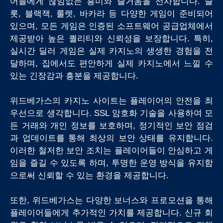
어들에게 끊임없는 흥미와 즐거움을 선사합니다. 슬
롯, 블랙잭, 룰렛, 바카라 등 다양한 게임이 준비되어
있으며, 모든 게임은 인증된 소프트웨어 공급업체에서
제공받아 높은 퀄리티와 신뢰성을 보장합니다. 특히,
실시간 딜러 게임은 실제 카지노의 생생한 경험을 전
달하며, 집에서도 편안하게 실제 카지노에서 느낄 수
있는 긴장감과 흥분을 제공합니다.
위드베가스의 카지노 사이트는 플레이어의 안전을 최
우선으로 생각합니다. SSL 암호화 기술을 사용하여 모
든 거래와 개인 정보를 보호하며, 정기적인 보안 점검
과 업데이트를 통해 최상의 보안 상태를 유지합니다.
이러한 철저한 보안 조치는 플레이어들이 안심하고 게
임을 즐길 수 있도록 하며, 투명한 운영 방식을 유지함
으로써 신뢰할 수 있는 환경을 제공합니다.
또한, 위드베가스는 다양한 보너스와 프로모션을 통해
플레이어들에게 추가적인 가치를 제공합니다. 신규 회