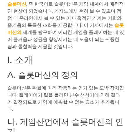
슬롯머신
, 즉 한국어로 슬롯머신은 게임 세계에서 매력적
인 현상이 되었습니다. 카지노에서 흔히 볼 수 있으며 점
점 더 온라인에서 볼 수 있는 이 매혹적인 기계는 기회와
즐거움의 독특한 조화를 제공합니다. 이 기사에서는
슬롯
머신의
세계를 탐구하여 이러한 게임을 플레이하는 데 있
어 즐거움과 성공을 향상시키는 데 도움이 되는 귀중한
팁과 통찰력을 제공할 것입니다.
I. 소개
A. 슬롯머신의 정의
슬롯머신은 확률에 따라 작동하는 인기 있는 도박 장치입
니다. 플레이어가 릴을 돌리면 난수 생성기에 의해 결과
가 결정되므로 게임에 예측할 수 없는 요소가 추가됩니
다.
나. 게임산업에서 슬롯머신의 인
기