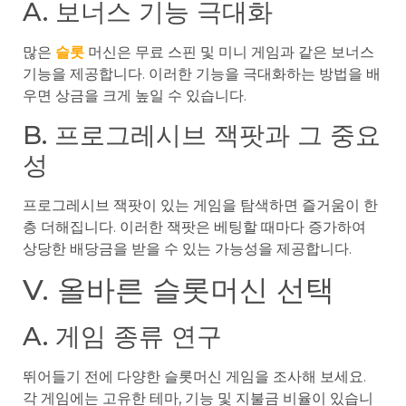
A. 보너스 기능 극대화
많은
슬롯
머신은 무료 스핀 및 미니 게임과 같은 보너스
기능을 제공합니다. 이러한 기능을 극대화하는 방법을 배
우면 상금을 크게 높일 수 있습니다.
B. 프로그레시브 잭팟과 그 중요
성
프로그레시브 잭팟이 있는 게임을 탐색하면 즐거움이 한
층 더해집니다. 이러한 잭팟은 베팅할 때마다 증가하여
상당한 배당금을 받을 수 있는 가능성을 제공합니다.
V. 올바른 슬롯머신 선택
A. 게임 종류 연구
뛰어들기 전에 다양한 슬롯머신 게임을 조사해 보세요.
각 게임에는 고유한 테마, 기능 및 지불금 비율이 있습니