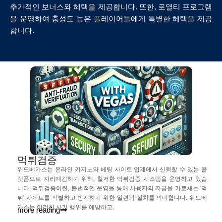
추가적인 보너스와 혜택을 제공합니다. 또한, 로열티 프로그램
을 운영하여 충성도 높은 플레이어들에게 특별한 혜택을 제공
합니다.
먹튀검증
위드베가스는 온라인 카지노와 베팅 사이트 업계에서 신뢰할 수 있는 플
랫폼으로 자리매김하기 위해, 철저한 먹튀검증 시스템을 운영하고 있습
니다. 먹튀검증이란, 불법적인 운영을 통해 사용자의 자금을 가로채는 '먹
튀' 사이트를 식별하고 방지하기 위한 일련의 절차를 의미합니다. 위드베
가스는 이러한 사기 행위를 예방하고,
more reading