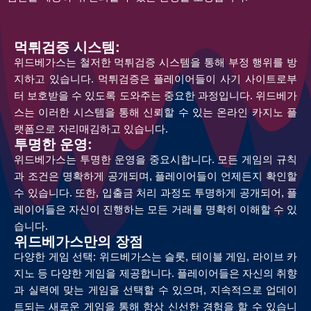
먹튀검증 시스템:
위드베가스는 철저한 먹튀검증 시스템을 통해 부정 행위를 방
지하고 있습니다. 먹튀검증은 플레이어들이 사기 사이트로부
터 보호받을 수 있도록 도와주는 중요한 과정입니다. 위드베가
스는 이러한 시스템을 통해 신뢰할 수 있는 온라인 카지노 플
랫폼으로 자리매김하고 있습니다.
투명한 운영:
위드베가스는 투명한 운영을 중요시합니다. 모든 게임의 규칙
과 조건은 명확하게 공개되며, 플레이어들이 언제든지 확인할
수 있습니다. 또한, 입출금 처리 과정도 투명하게 공개되어, 플
레이어들은 자신이 진행하는 모든 거래를 명확히 이해할 수 있
습니다.
위드베가스만의 장점
다양한 게임 선택: 위드베가스는 슬롯, 테이블 게임, 라이브 카
지노 등 다양한 게임을 제공합니다. 플레이어들은 자신의 취향
과 실력에 맞는 게임을 선택할 수 있으며, 지속적으로 업데이
트되는 새로운 게임을 통해 항상 신선한 경험을 할 수 있습니