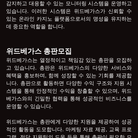
감지하고 대응할 수 있는 모니터링 시스템을 운영하고
있습니다. 이러한 시스템은 위드베가스가 신뢰할 수
있는 온라인 카지노 플랫폼으로서의 명성을 유지하는
데 중요한 역할을 합니다.
위드베가스 총판모집
위드베가스는 열정적이고 책임감 있는 총판을 모집하
고 있습니다. 총판은 위드베가스의 다양한 서비스와
혜택을 홍보하며, 함께 성장할 수 있는 기회를 제공합
니다. 총판으로 활동하면 다양한 수익 구조와 지원 시
스템을 통해 안정적인 수익을 창출할 수 있으며, 위드
베가스와의 긴밀한 협력을 통해 성공적인 비즈니스를
운영할 수 있습니다.
위드베가스는 총판에게 다양한 지원을 제공하여 성공
적인 활동을 도모합니다. 마케팅 자료 제공, 교육 프로
그램, 전담 지원팀의 도움 등을 통해 총판이 필요한 모