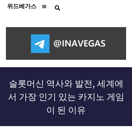
위드베가스
카지노사이트
슬롯사이트
토토사이트
홀덤사이트
온라인카지노
보증업체
먹튀검증
총판모집
꽁머니
뉴스
슬롯머신 역사와 발전, 세계에
서 가장 인기 있는 카지노 게임
이 된 이유