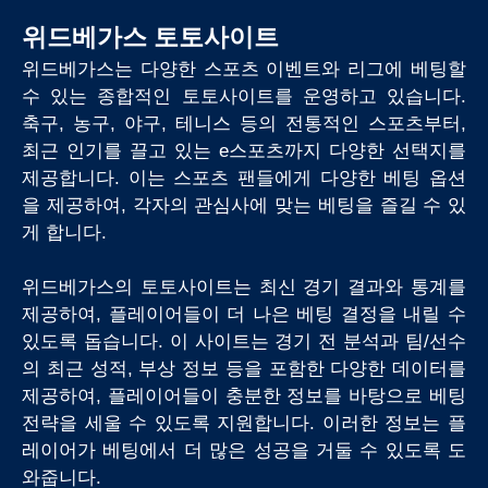
위드베가스 토토사이트
위드베가스는 다양한 스포츠 이벤트와 리그에 베팅할
수 있는 종합적인 토토사이트를 운영하고 있습니다.
축구, 농구, 야구, 테니스 등의 전통적인 스포츠부터,
최근 인기를 끌고 있는 e스포츠까지 다양한 선택지를
제공합니다. 이는 스포츠 팬들에게 다양한 베팅 옵션
을 제공하여, 각자의 관심사에 맞는 베팅을 즐길 수 있
게 합니다.
위드베가스의 토토사이트는 최신 경기 결과와 통계를
제공하여, 플레이어들이 더 나은 베팅 결정을 내릴 수
있도록 돕습니다. 이 사이트는 경기 전 분석과 팀/선수
의 최근 성적, 부상 정보 등을 포함한 다양한 데이터를
제공하여, 플레이어들이 충분한 정보를 바탕으로 베팅
전략을 세울 수 있도록 지원합니다. 이러한 정보는 플
레이어가 베팅에서 더 많은 성공을 거둘 수 있도록 도
와줍니다.