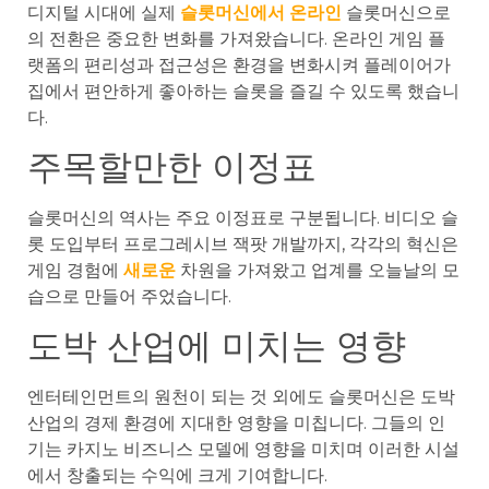
디지털 시대에 실제
슬롯머신에서
온라인
슬롯머신으로
의 전환은 중요한 변화를 가져왔습니다. 온라인 게임 플
랫폼의 편리성과 접근성은 환경을 변화시켜 플레이어가
집에서 편안하게 좋아하는 슬롯을 즐길 수 있도록 했습니
다.
주목할만한 이정표
슬롯머신의 역사는 주요 이정표로 구분됩니다. 비디오 슬
롯 도입부터 프로그레시브 잭팟 개발까지, 각각의 혁신은
게임 경험에
새로운
차원을 가져왔고 업계를 오늘날의 모
습으로 만들어 주었습니다.
도박 산업에 미치는 영향
엔터테인먼트의 원천이 되는 것 외에도 슬롯머신은 도박
산업의 경제 환경에 지대한 영향을 미칩니다. 그들의 인
기는 카지노 비즈니스 모델에 영향을 미치며 이러한 시설
에서 창출되는 수익에 크게 기여합니다.