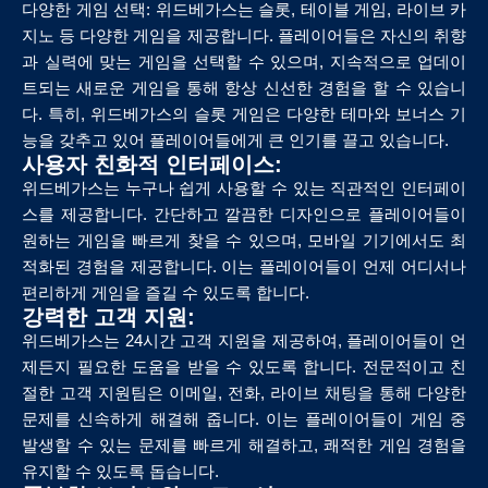
다양한 게임 선택: 위드베가스는 슬롯, 테이블 게임, 라이브 카
지노 등 다양한 게임을 제공합니다. 플레이어들은 자신의 취향
과 실력에 맞는 게임을 선택할 수 있으며, 지속적으로 업데이
트되는 새로운 게임을 통해 항상 신선한 경험을 할 수 있습니
다. 특히, 위드베가스의 슬롯 게임은 다양한 테마와 보너스 기
능을 갖추고 있어 플레이어들에게 큰 인기를 끌고 있습니다.
사용자 친화적 인터페이스:
위드베가스는 누구나 쉽게 사용할 수 있는 직관적인 인터페이
스를 제공합니다. 간단하고 깔끔한 디자인으로 플레이어들이
원하는 게임을 빠르게 찾을 수 있으며, 모바일 기기에서도 최
적화된 경험을 제공합니다. 이는 플레이어들이 언제 어디서나
편리하게 게임을 즐길 수 있도록 합니다.
강력한 고객 지원:
위드베가스는 24시간 고객 지원을 제공하여, 플레이어들이 언
제든지 필요한 도움을 받을 수 있도록 합니다. 전문적이고 친
절한 고객 지원팀은 이메일, 전화, 라이브 채팅을 통해 다양한
문제를 신속하게 해결해 줍니다. 이는 플레이어들이 게임 중
발생할 수 있는 문제를 빠르게 해결하고, 쾌적한 게임 경험을
유지할 수 있도록 돕습니다.