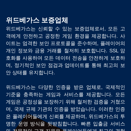
위드베가스 보증업체
위드베가스는 신뢰할 수 있는 보증업체로서, 모든 고
객에게 안전하고 공정한 게임 환경을 제공합니다. 사
이트는 엄격한 보안 프로토콜을 준수하며, 플레이어의
개인 정보와 금융 거래를 철저히 보호합니다. SSL 암
호화를 사용하여 모든 데이터 전송을 안전하게 보호하
며, 정기적인 보안 점검과 업데이트를 통해 최고의 보
안 상태를 유지합니다.
위드베가스는 다양한 인증을 받은 업체로, 국제적인
기준을 충족하는 게임과 서비스를 제공합니다. 모든
게임은 공정성을 보장하기 위해 철저한 검증을 거쳤으
며, 국제 규제 기관의 인증을 받았습니다. 이러한 인증
은 플레이어들에게 신뢰를 제공하며, 위드베가스의 투
명한 운영 방식을 뒷받침합니다. 빠른 입출금 서비스