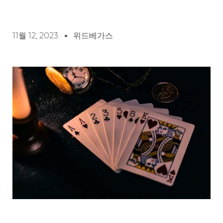
11월 12, 2023
위드베가스