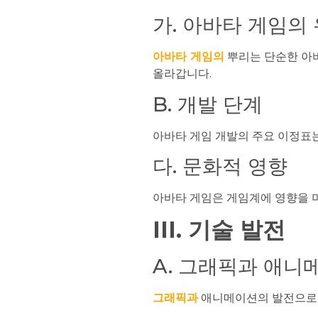
가. 아바타 게임의
아바타 게임의
뿌리는 단순한 아바
올라갑니다.
B. 개발 단계
아바타 게임 개발의 주요 이정표는
다. 문화적 영향
아바타 게임은 게임계에 영향을 
III. 기술 발전
A. 그래픽과 애니
그래픽과
애니메이션의 발전으로 