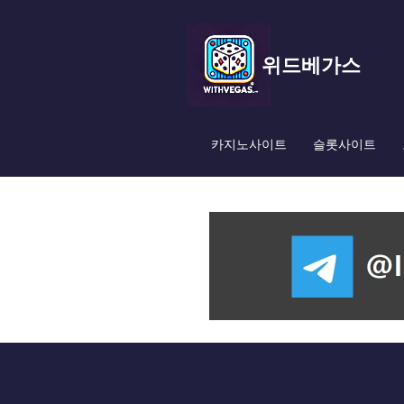
위드베가스
카지노사이트
슬롯사이트