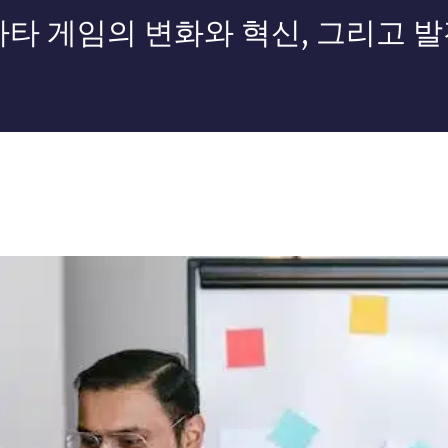
타 게임의 변화와 혁신, 그리고 발