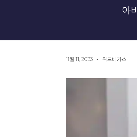
아바
11월 11, 2023
위드베가스