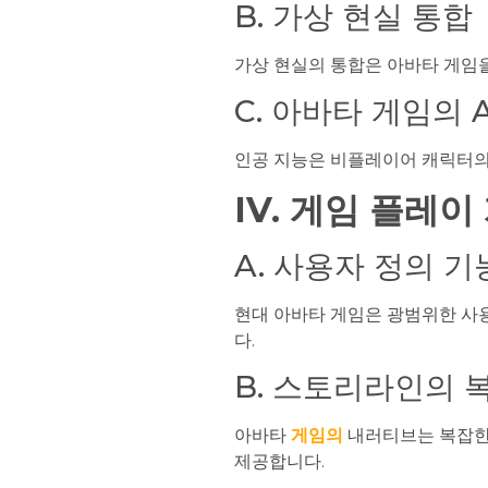
B. 가상 현실 통합
가상 현실의 통합은 아바타 게임
C. 아바타 게임의 A
인공 지능은 비플레이어 캐릭터의
IV. 게임 플레이
A. 사용자 정의 기
현대 아바타 게임은 광범위한 사
다.
B. 스토리라인의 
아바타
게임의
내러티브는 복잡한
제공합니다.