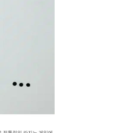
은 전통적인 카지노 게임에