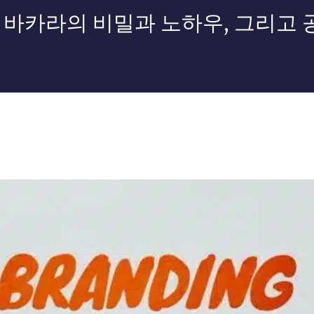
 바카라의 비밀과 노하우, 그리고 공