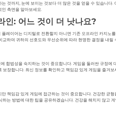
는 것까지, 눈에 보이는 것보다 더 많은 것을 얻을 수 있습니다.
적인 측면을 알아보세요.
라인: 어느 것이 더 낫나요?
 플레이어는 디지털로 전환할지 아니면 기존 오프라인 카지노를
 비교하여 귀하의 선호도와 우선순위에 따라 현명한 결정을 내릴 
에 합법성을 숙지하는 것이 중요합니다. 게임을 둘러싼 규정에 
 보장합니다. 최신 정보를 확인하고 책임감 있게 게임을 즐겨보
만 책임감 있게 게임에 접근하는 것이 중요합니다. 건강한 균형
식하는 방법에 대한 팁을 공유하겠습니다. 건강을 해치지 않고 게