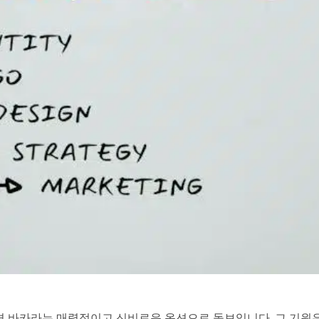
 바카라는 매력적이고 신비로운 옵션으로 돋보입니다. 그 기원