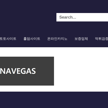
토토사이트
홀덤사이트
온라인카지노
보증업체
먹튀검