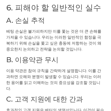
6. 피해야 할 일반적인 실수
A. 손실 추적
베팅 손실은 불가피하지만 이를 쫓는 것은 더 큰 손해를
가져올 수 있습니다. 우리는 이러한 일반적인 함정을 극
복하기 위해 손실을 쫓고 싶은 충동에 저항하는 것이 왜
중요한지 논의하고 전략을 논의할 것입니다.
B. 이용약관 무시
이용 약관은 참여 규칙을 간략하게 설명합니다. 이를 간
과하면 오해와 분쟁이 발생할 수 있습니다. 우리는 이러
한 용어를 읽고 이해하는 것의 중요성을 강조할 것입니
다.
C. 고객 지원에 대한 간과
효과적인 고객 지원은 베터의 생명선입니다. 이것이 필수