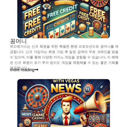
꽁머니
위드베가스는 신규 회원을 위한 특별한 환영 프로모션으로 꽁머니를 제
공합니다. 신규 가입자는 회원 가입 후 일정 금액의 무료 크레딧을 받을
수 있으며, 이를 통해 다양한 카지노 게임을 경험할 수 있습니다. 이 혜택
은 신규 회원이 초기 투자 없이도 게임을 체험해볼 수 있는 좋은 기회를
제공합니다.
more reading