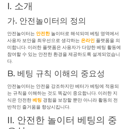
I. 소개
가. 안전놀이터의 정의
안전놀이터는
안전한
놀이터로 해석되며 베팅 영역에서
사용자 보안을 최우선으로 생각하는
온라인
플랫폼을 의
미합니다. 이러한 플랫폼은 사용자가 다양한 베팅 활동에
참여할 수 있는 안전한 환경을 제공하도록 설계되었습니
다.
B. 베팅 규칙 이해의 중요성
안전놀이터는 안전을 강조하지만 베터가 베팅에 적용되
는 규칙을 이해하는 것도 똑같이 중요합니다. 이러한 지
식은 안전한
베팅
경험을 보장할 뿐만 아니라 활동의 전
반적인 즐거움을 향상시킵니다.
II. 안전한 놀이터 베팅의 중