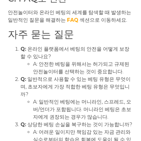
안전놀이터와 온라인 베팅의 세계를 탐색할 때 발생하는
일반적인 질문을 해결하는
FAQ
섹션으로 이동하세요.
자주 묻는 질문
Q:
온라인 플랫폼에서 베팅의 안전을 어떻게 보장
할 수 있나요?
A: 안전한 베팅을 위해서는 허가되고 규제된
안전놀이터를 선택하는 것이 중요합니다.
Q:
일반적으로 사용할 수 있는 베팅 유형은 무엇이
며, 초보자에게 가장 적합한 베팅 유형은 무엇입니
까?
A: 일반적인 베팅에는 머니라인, 스프레드, 오
버/언더가 포함됩니다. 머니라인 베팅은 초보
자에게 권장되는 경우가 많습니다.
Q:
상당한 베팅 손실을 복구하는 것이 가능합니까?
A: 어려운 일이지만 책임감 있는 자금 관리와
실수로부터의 학습은 회복에 도움이 될 수 있