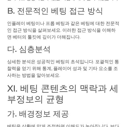
B. 전문적인 베팅 접근 방식
인플레이 베팅이나 프롭 베팅과 같은 베팅에 대한 전문적
인 접근 방식을 살펴보세요. 이러한 접근 방식을 이해하
면 베터의 툴킷에 깊이가 더해집니다.
다. 심층분석
상세한 분석은 성공적인 베팅의 초석입니다. 포괄적인 통
찰력을 얻기 위해 통계, 플레이어 성과 및 기타 요소를 조
사하는 방법을 알아보세요.
XI. 베팅 콘텐츠의 맥락과 세
부정보의 균형
가. 배경정보 제공
베팅을 상황에 맞게 조정하면 이해도가 높아집니다. 보다