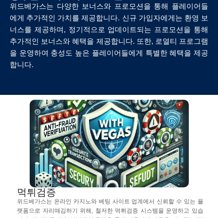
위드베가스는 다양한 보너스와 프로모션을 통해 플레이어들
에게 추가적인 가치를 제공합니다. 신규 가입자에게는 환영 보
너스를 제공하며, 정기적으로 업데이트되는 프로모션을 통해
추가적인 보너스와 혜택을 제공합니다. 또한, 로열티 프로그램
을 운영하여 충성도 높은 플레이어들에게 특별한 혜택을 제공
합니다.
먹튀검증
위드베가스는 온라인 카지노와 베팅 사이트 업계에서 신뢰할 수 있는 플
랫폼으로 자리매김하기 위해, 철저한 먹튀검증 시스템을 운영하고 있습