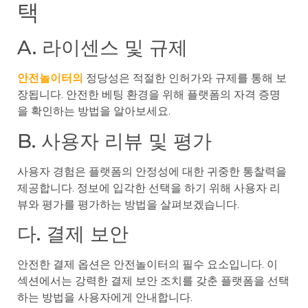
택
A. 라이센스 및 규제
안전놀이터의
정당성은 적절한 인허가와 규제를 통해 보
장됩니다. 안전한 베팅 환경을 위해 플랫폼의 자격 증명
을 확인하는 방법을 알아보세요.
B. 사용자 리뷰 및 평가
사용자 경험은 플랫폼의 안정성에 대한 귀중한 통찰력을
제공합니다. 정보에 입각한 선택을 하기 위해 사용자 리
뷰와 평가를 평가하는 방법을 살펴보겠습니다.
다. 결제 보안
안전한 결제 옵션은 안전놀이터의 필수 요소입니다. 이
섹션에서는 강력한 결제 보안 조치를 갖춘 플랫폼을 선택
하는 방법을 사용자에게 안내합니다.