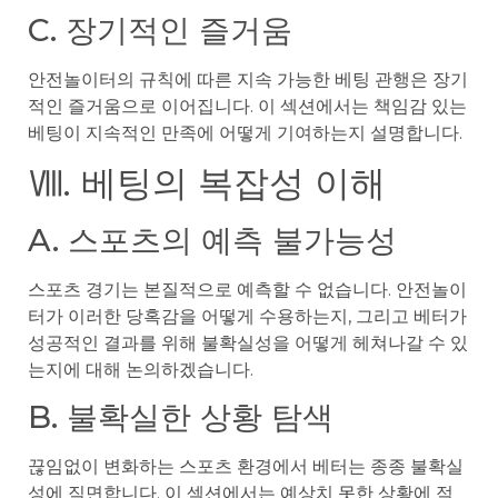
C. 장기적인 즐거움
안전놀이터의 규칙에 따른 지속 가능한 베팅 관행은 장기
적인 즐거움으로 이어집니다. 이 섹션에서는 책임감 있는
베팅이 지속적인 만족에 어떻게 기여하는지 설명합니다.
Ⅷ. 베팅의 복잡성 이해
A. 스포츠의 예측 불가능성
스포츠 경기는 본질적으로 예측할 수 없습니다. 안전놀이
터가 이러한 당혹감을 어떻게 수용하는지, 그리고 베터가
성공적인 결과를 위해 불확실성을 어떻게 헤쳐나갈 수 있
는지에 대해 논의하겠습니다.
B. 불확실한 상황 탐색
끊임없이 변화하는 스포츠 환경에서 베터는 종종 불확실
성에 직면합니다. 이 섹션에서는 예상치 못한 상황에 적