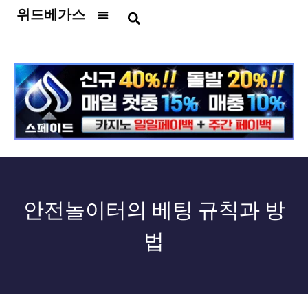
위드베가스
카지노사이트
슬롯사이트
토토사이트
홀덤사이트
온라인카지노
보증업체
먹튀검증
총판모집
꽁머니
뉴스
안전놀이터의 베팅 규칙과 방
법