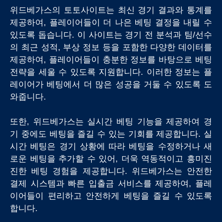
위드베가스의 토토사이트는 최신 경기 결과와 통계를
제공하여, 플레이어들이 더 나은 베팅 결정을 내릴 수
있도록 돕습니다. 이 사이트는 경기 전 분석과 팀/선수
의 최근 성적, 부상 정보 등을 포함한 다양한 데이터를
제공하여, 플레이어들이 충분한 정보를 바탕으로 베팅
전략을 세울 수 있도록 지원합니다. 이러한 정보는 플
레이어가 베팅에서 더 많은 성공을 거둘 수 있도록 도
와줍니다.
또한, 위드베가스는 실시간 베팅 기능을 제공하여 경
기 중에도 베팅을 즐길 수 있는 기회를 제공합니다. 실
시간 베팅은 경기 상황에 따라 베팅을 수정하거나 새
로운 베팅을 추가할 수 있어, 더욱 역동적이고 흥미진
진한 베팅 경험을 제공합니다. 위드베가스는 안전한
결제 시스템과 빠른 입출금 서비스를 제공하여, 플레
이어들이 편리하고 안전하게 베팅을 즐길 수 있도록
합니다.