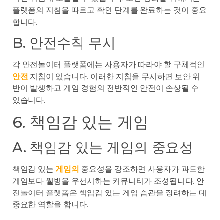
플랫폼의 지침을 따르고 확인 단계를 완료하는 것이 중요
합니다.
B. 안전수칙 무시
각 안전놀이터 플랫폼에는 사용자가 따라야 할 구체적인
안전
지침이 있습니다. 이러한 지침을 무시하면 보안 위
반이 발생하고 게임 경험의 전반적인 안전이 손상될 수
있습니다.
6. 책임감 있는 게임
A. 책임감 있는 게임의 중요성
책임감 있는
게임의
중요성을 강조하면 사용자가 과도한
게임보다 웰빙을 우선시하는 커뮤니티가 조성됩니다. 안
전놀이터 플랫폼은 책임감 있는 게임 습관을 장려하는 데
중요한 역할을 합니다.