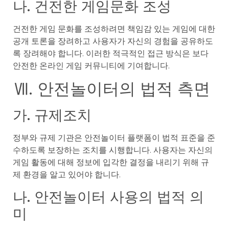
나. 건전한 게임문화 조성
건전한 게임 문화를 조성하려면 책임감 있는 게임에 대한
공개 토론을 장려하고 사용자가 자신의 경험을 공유하도
록 장려해야 합니다. 이러한 적극적인 접근 방식은 보다
안전한 온라인 게임 커뮤니티에 기여합니다.
Ⅶ. 안전놀이터의 법적 측면
가. 규제조치
정부와 규제 기관은 안전놀이터 플랫폼이 법적 표준을 준
수하도록 보장하는 조치를 시행합니다. 사용자는 자신의
게임 활동에 대해 정보에 입각한 결정을 내리기 위해 규
제 환경을 알고 있어야 합니다.
나. 안전놀이터 사용의 법적 의
미