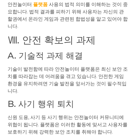
안전놀이터
플랫폼
사용의 법적 의미를 이해하는 것이 중
요합니다. 법적 결과를 피하기 위해 사용자는 자신의 관
할권에서 온라인 게임과 관련된 합법성을 알고 있어야 합
니다.
Ⅷ. 안전 확보의 과제
A. 기술적 과제 해결
기술이 발전함에 따라 안전놀이터 플랫폼은 최신 보안 조
치를 따라잡는 데 어려움을 겪고 있습니다. 안전한 게임
환경을 유지하려면 기술 발전을 앞서가는 것이 필수적입
니다.
B. 사기 행위 퇴치
신원 도용, 사기 등 사기 행위는 안전놀이터 커뮤니티에
위협이 됩니다. 플랫폼은 이러한 활동에 맞서고 사용자를
보호하기 위해 강력한 보안 조치를 취해야 합니다.