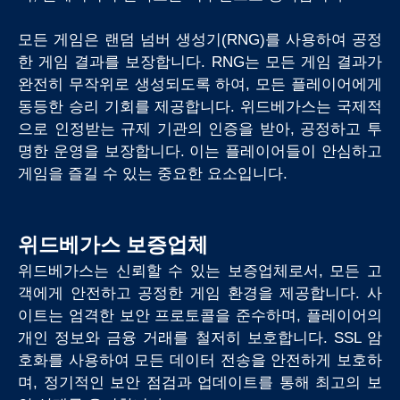
모든 게임은 랜덤 넘버 생성기(RNG)를 사용하여 공정
한 게임 결과를 보장합니다. RNG는 모든 게임 결과가
완전히 무작위로 생성되도록 하여, 모든 플레이어에게
동등한 승리 기회를 제공합니다. 위드베가스는 국제적
으로 인정받는 규제 기관의 인증을 받아, 공정하고 투
명한 운영을 보장합니다. 이는 플레이어들이 안심하고
게임을 즐길 수 있는 중요한 요소입니다.
위드베가스 보증업체
위드베가스는 신뢰할 수 있는 보증업체로서, 모든 고
객에게 안전하고 공정한 게임 환경을 제공합니다. 사
이트는 엄격한 보안 프로토콜을 준수하며, 플레이어의
개인 정보와 금융 거래를 철저히 보호합니다. SSL 암
호화를 사용하여 모든 데이터 전송을 안전하게 보호하
며, 정기적인 보안 점검과 업데이트를 통해 최고의 보