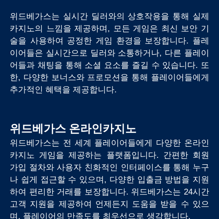
위드베가스는 실시간 딜러와의 상호작용을 통해 실제
카지노의 느낌을 제공하며, 모든 게임은 최신 보안 기
술을 사용하여 공정한 게임 환경을 보장합니다. 플레
이어들은 실시간으로 딜러와 소통하거나, 다른 플레이
어들과 채팅을 통해 소셜 요소를 즐길 수 있습니다. 또
한, 다양한 보너스와 프로모션을 통해 플레이어들에게
추가적인 혜택을 제공합니다.
위드베가스 온라인카지노
위드베가스는 전 세계 플레이어들에게 다양한 온라인
카지노 게임을 제공하는 플랫폼입니다. 간편한 회원
가입 절차와 사용자 친화적인 인터페이스를 통해 누구
나 쉽게 접근할 수 있으며, 다양한 입출금 방법을 지원
하여 편리한 거래를 보장합니다. 위드베가스는 24시간
고객 지원을 제공하여 언제든지 도움을 받을 수 있으
며, 플레이어의 만족도를 최우선으로 생각합니다.