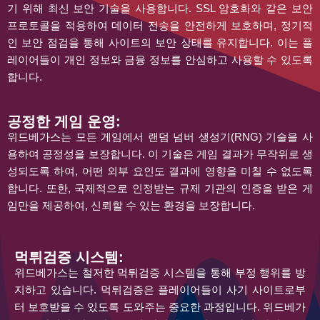
기 위해 최신 보안 기술을 사용합니다. SSL 암호화와 같은 보안
프로토콜을 적용하여 데이터 전송을 안전하게 보호하며, 정기적
인 보안 점검을 통해 사이트의 보안 상태를 유지합니다. 이는 플
레이어들이 개인 정보와 금융 정보를 안심하고 사용할 수 있도록
합니다.
공정한 게임 운영:
위드베가스는 모든 게임에서 랜덤 넘버 생성기(RNG) 기술을 사
용하여 공정성을 보장합니다. 이 기술은 게임 결과가 무작위로 생
성되도록 하여, 어떤 외부 요인도 결과에 영향을 미칠 수 없도록
합니다. 또한, 국제적으로 인정받는 규제 기관의 인증을 받은 게
임만을 제공하여, 신뢰할 수 있는 환경을 보장합니다.
먹튀검증 시스템:
위드베가스는 철저한 먹튀검증 시스템을 통해 부정 행위를 방
지하고 있습니다. 먹튀검증은 플레이어들이 사기 사이트로부
터 보호받을 수 있도록 도와주는 중요한 과정입니다. 위드베가