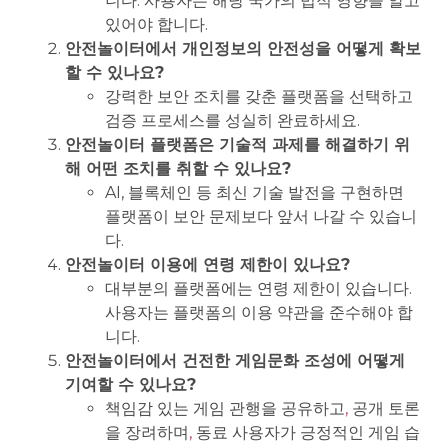
니다. 사용자는 해당 국가의 법적 영향을 알고
있어야 합니다.
안전놀이터에서 개인정보의 안전성을 어떻게 확보
할 수 있나요?
강력한 보안 조치를 갖춘 플랫폼을 선택하고
검증 프로세스를 성실히 완료하세요.
안전놀이터 플랫폼은 기술적 과제를 해결하기 위
해 어떤 조치를 취할 수 있나요?
AI, 블록체인 등 최신 기술 발전을 구현하면
플랫폼이 보안 문제보다 앞서 나갈 수 있습니
다.
안전놀이터 이용에 연령 제한이 있나요?
대부분의 플랫폼에는 연령 제한이 있습니다.
사용자는 플랫폼의 이용 약관을 준수해야 합
니다.
안전놀이터에서 건전한 게임문화 조성에 어떻게
기여할 수 있나요?
책임감 있는 게임 관행을 공유하고
,
공개 토론
을 장려하며
,
동료 사용자가 긍정적인 게임 습