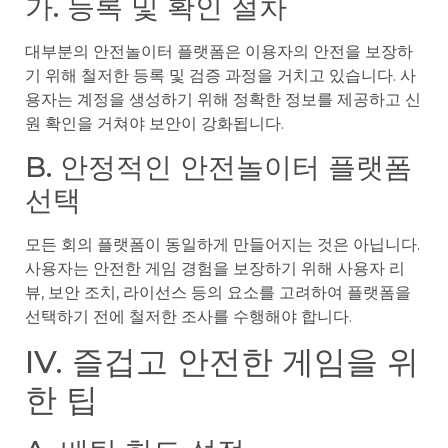
가. 등록 및 확인 절차
대부분의 안전놀이터 플랫폼은 이용자의 안전을 보장하
기 위해 철저한 등록 및 검증 과정을 거치고 있습니다. 사
용자는 계정을 생성하기 위해 정확한 정보를 제공하고 신
원 확인을 거쳐야 보안이 강화됩니다.
B. 안정적인 안전놀이터 플랫폼
선택
모든 회의 플랫폼이 동일하게 만들어지는 것은 아닙니다.
사용자는 안전한 게임 경험을 보장하기 위해 사용자 리
뷰, 보안 조치, 라이선스 등의 요소를 고려하여 플랫폼을
선택하기 전에 철저한 조사를 수행해야 합니다.
IV. 즐겁고 안전한 게임을 위
한 팁