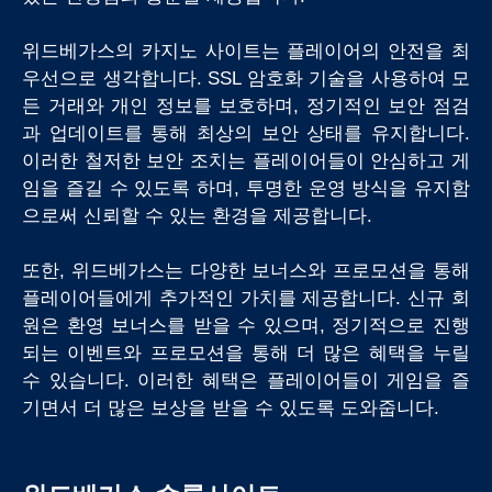
위드베가스의 카지노 사이트는 플레이어의 안전을 최
우선으로 생각합니다. SSL 암호화 기술을 사용하여 모
든 거래와 개인 정보를 보호하며, 정기적인 보안 점검
과 업데이트를 통해 최상의 보안 상태를 유지합니다.
이러한 철저한 보안 조치는 플레이어들이 안심하고 게
임을 즐길 수 있도록 하며, 투명한 운영 방식을 유지함
으로써 신뢰할 수 있는 환경을 제공합니다.
또한, 위드베가스는 다양한 보너스와 프로모션을 통해
플레이어들에게 추가적인 가치를 제공합니다. 신규 회
원은 환영 보너스를 받을 수 있으며, 정기적으로 진행
되는 이벤트와 프로모션을 통해 더 많은 혜택을 누릴
수 있습니다. 이러한 혜택은 플레이어들이 게임을 즐
기면서 더 많은 보상을 받을 수 있도록 도와줍니다.