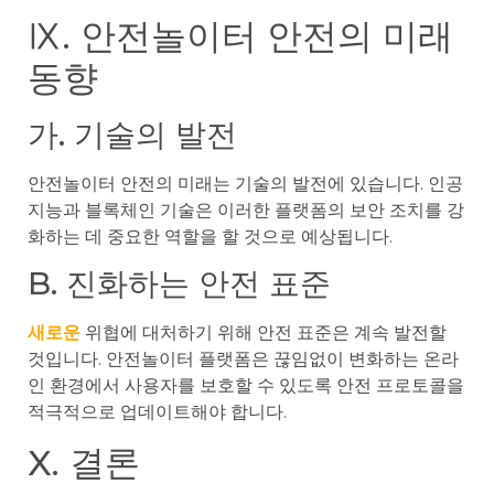
Ⅸ. 안전놀이터 안전의 미래
동향
가. 기술의 발전
안전놀이터 안전의 미래는 기술의 발전에 있습니다. 인공
지능과 블록체인 기술은 이러한 플랫폼의 보안 조치를 강
화하는 데 중요한 역할을 할 것으로 예상됩니다.
B. 진화하는 안전 표준
새로운
위협에 대처하기 위해 안전 표준은 계속 발전할
것입니다. 안전놀이터 플랫폼은 끊임없이 변화하는 온라
인 환경에서 사용자를 보호할 수 있도록 안전 프로토콜을
적극적으로 업데이트해야 합니다.
X. 결론