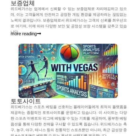
보증업체
위드베가스는 업계에서 신뢰할 수 있는 보증업체로 자리매김하고 있으
며, 이는 고객들에게 안전하고 공정한 게임 환경을 제공하려는 끊임없는
노력의 결과입니다. 보증업체로서 위드베가스는 고객의 신뢰를 최우선으
로 여기며, 이에 따라 다양한 보안 및 공정성 보장 시스템을 갖추고 있습
니다.
more reading
토토사이트
위드베가스는 스포츠 베팅을 선호하는 플레이어들에게 최적의 플랫폼을
제공하는 종합적인 토토사이트를 운영하고 있습니다. 이 사이트는 다양
한 스포츠 이벤트와 리그에 베팅할 수 있는 기회를 제공하며, 풍부한 베팅
옵션을 통해 다양한 전략을 구사할 수 있도록 돕습니다. 위드베가스는 축
구, 농구, 야구, 테니스 등의 전통적인 스포츠뿐만 아니라, 최근 급성장 중
인 e스포츠에도 베팅할 수 있는 폭넓은 선택지를 제공합니다.