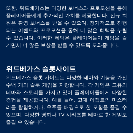
또한, 위드베가스는 다양한 보너스와 프로모션을 통해
플레이어들에게 추가적인 가치를 제공합니다. 신규 회
원은 환영 보너스를 받을 수 있으며, 정기적으로 진행
되는 이벤트와 프로모션을 통해 더 많은 혜택을 누릴
수 있습니다. 이러한 혜택은 플레이어들이 게임을 즐
기면서 더 많은 보상을 받을 수 있도록 도와줍니다.
위드베가스 슬롯사이트
위드베가스 슬롯 사이트는 다양한 테마와 기능을 가진
수백 개의 슬롯 게임을 자랑합니다. 각 게임은 고유의
테마와 스토리를 가지고 있어 플레이어들에게 다양한
경험을 제공합니다. 예를 들어, 고대 이집트의 미스터
리를 탐험하거나, 우주를 배경으로 한 모험을 즐길 수
있으며, 다양한 영화나 TV 시리즈를 테마로 한 게임도
즐길 수 있습니다.