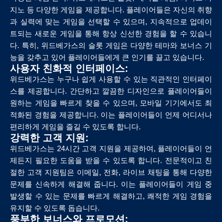
지노 등 다양한 게임을 제공합니다. 플레이어들은 자신의 취향
과 실력에 맞는 게임을 선택할 수 있으며, 지속적으로 업데이
트되는 새로운 게임을 통해 항상 신선한 경험을 할 수 있습니
다. 특히, 위드베가스의 슬롯 게임은 다양한 테마와 보너스 기
능을 갖추고 있어 플레이어들에게 큰 인기를 끌고 있습니다.
사용자 친화적 인터페이스:
위드베가스는 누구나 쉽게 사용할 수 있는 직관적인 인터페이
스를 제공합니다. 간단하고 깔끔한 디자인으로 플레이어들이
원하는 게임을 빠르게 찾을 수 있으며, 모바일 기기에서도 최
적화된 경험을 제공합니다. 이는 플레이어들이 언제 어디서나
편리하게 게임을 즐길 수 있도록 합니다.
강력한 고객 지원:
위드베가스는 24시간 고객 지원을 제공하여, 플레이어들이 언
제든지 필요한 도움을 받을 수 있도록 합니다. 전문적이고 친
절한 고객 지원팀은 이메일, 전화, 라이브 채팅을 통해 다양한
문제를 신속하게 해결해 줍니다. 이는 플레이어들이 게임 중
발생할 수 있는 문제를 빠르게 해결하고, 쾌적한 게임 경험을
유지할 수 있도록 돕습니다.
풍부한 보너스와 프로모션: