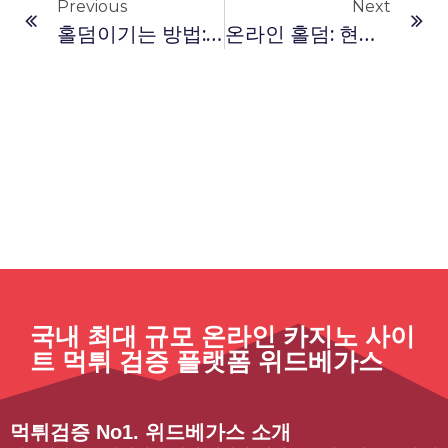
Previous
Next
홀덤이기는 방법: 홀덤에서 상황에 따라 변화하는 전략은 무엇일까?
온라인 홀덤: 현금 홀덤 사이트 추천
국내 최대 규모 온라인 카지노 사이
트 먹튀 검증 플랫폼 위드베가스
먹튀검증 No1. 위드베가스 소개