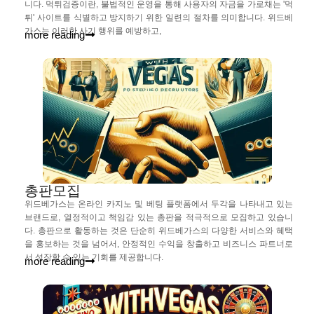
니다. 먹튀검증이란, 불법적인 운영을 통해 사용자의 자금을 가로채는 '먹
튀' 사이트를 식별하고 방지하기 위한 일련의 절차를 의미합니다. 위드베
가스는 이러한 사기 행위를 예방하고,
more reading
총판모집
위드베가스는 온라인 카지노 및 베팅 플랫폼에서 두각을 나타내고 있는
브랜드로, 열정적이고 책임감 있는 총판을 적극적으로 모집하고 있습니
다. 총판으로 활동하는 것은 단순히 위드베가스의 다양한 서비스와 혜택
을 홍보하는 것을 넘어서, 안정적인 수익을 창출하고 비즈니스 파트너로
서 성장할 수 있는 기회를 제공합니다.
more reading