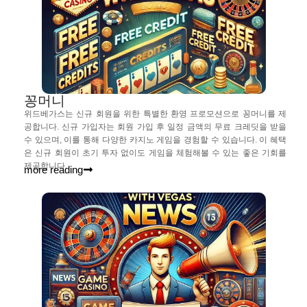
꽁머니
위드베가스는 신규 회원을 위한 특별한 환영 프로모션으로 꽁머니를 제
공합니다. 신규 가입자는 회원 가입 후 일정 금액의 무료 크레딧을 받을
수 있으며, 이를 통해 다양한 카지노 게임을 경험할 수 있습니다. 이 혜택
은 신규 회원이 초기 투자 없이도 게임을 체험해볼 수 있는 좋은 기회를
제공합니다.
more reading