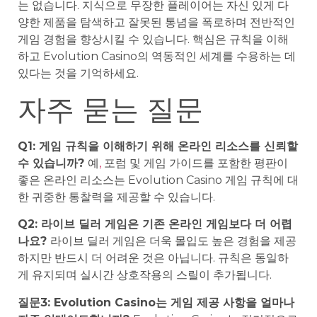
는 없습니다. 지식으로 무장한 플레이어는 자신 있게 다
양한 제품을 탐색하고 잘못된 통념을 폭로하며 전반적인
게임 경험을 향상시킬 수 있습니다. 핵심은 규칙을 이해
하고 Evolution Casino의 역동적인 세계를 수용하는 데
있다는 것을 기억하세요.
자주 묻는 질문
Q1: 게임 규칙을 이해하기 위해 온라인 리소스를 신뢰할
수 있습니까?
예
,
포럼 및 게임 가이드를 포함한 평판이
좋은 온라인 리소스는 Evolution Casino 게임 규칙에 대
한 귀중한 통찰력을 제공할 수 있습니다.
Q2: 라이브 딜러 게임은 기존 온라인 게임보다 더 어렵
나요?
라이브 딜러 게임은 더욱 몰입도 높은 경험을 제공
하지만 반드시 더 어려운 것은 아닙니다. 규칙은 동일하
게 유지되며 실시간 상호작용의 스릴이 추가됩니다.
질문3: Evolution Casino는 게임 제공 사항을 얼마나