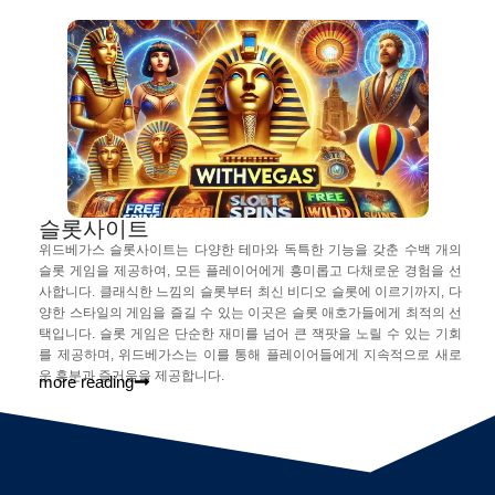
슬롯사이트
위드베가스 슬롯사이트는 다양한 테마와 독특한 기능을 갖춘 수백 개의
슬롯 게임을 제공하여, 모든 플레이어에게 흥미롭고 다채로운 경험을 선
사합니다. 클래식한 느낌의 슬롯부터 최신 비디오 슬롯에 이르기까지, 다
양한 스타일의 게임을 즐길 수 있는 이곳은 슬롯 애호가들에게 최적의 선
택입니다. 슬롯 게임은 단순한 재미를 넘어 큰 잭팟을 노릴 수 있는 기회
를 제공하며, 위드베가스는 이를 통해 플레이어들에게 지속적으로 새로
운 흥분과 즐거움을 제공합니다.
more reading