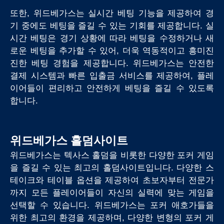
또한, 위드베가스는 실시간 베팅 기능을 제공하여 경
기 중에도 베팅을 즐길 수 있는 기회를 제공합니다. 실
시간 베팅은 경기 상황에 따라 베팅을 수정하거나 새
로운 베팅을 추가할 수 있어, 더욱 역동적이고 흥미진
진한 베팅 경험을 제공합니다. 위드베가스는 안전한
결제 시스템과 빠른 입출금 서비스를 제공하여, 플레
이어들이 편리하고 안전하게 베팅을 즐길 수 있도록
합니다.
위드베가스 홀덤사이트
위드베가스는 텍사스 홀덤을 비롯한 다양한 포커 게임
을 즐길 수 있는 최고의 홀덤사이트입니다. 다양한 스
테이크와 테이블 옵션을 제공하여 초보자부터 전문가
까지 모든 플레이어들이 자신의 실력에 맞는 게임을
선택할 수 있습니다. 위드베가스는 포커 애호가들을
위한 최고의 환경을 제공하며, 다양한 변형의 포커 게