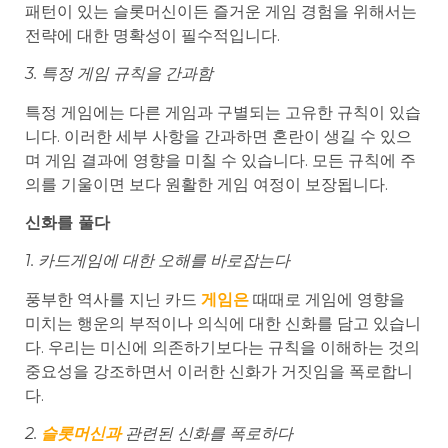
패턴이 있는 슬롯머신이든 즐거운 게임 경험을 위해서는
전략에 대한 명확성이 필수적입니다.
3. 특정 게임 규칙을 간과함
특정 게임에는 다른 게임과 구별되는 고유한 규칙이 있습
니다. 이러한 세부 사항을 간과하면 혼란이 생길 ​​수 있으
며 게임 결과에 영향을 미칠 수 있습니다. 모든 규칙에 주
의를 기울이면 보다 원활한 게임 여정이 보장됩니다.
신화를 풀다
1. 카드게임에 대한 오해를 바로잡는다
풍부한 역사를 지닌 카드
게임은
때때로 게임에 영향을
미치는 행운의 부적이나 의식에 대한 신화를 담고 있습니
다. 우리는 미신에 의존하기보다는 규칙을 이해하는 것의
중요성을 강조하면서 이러한 신화가 거짓임을 폭로합니
다.
2.
슬롯머신과
관련된 신화를 폭로하다