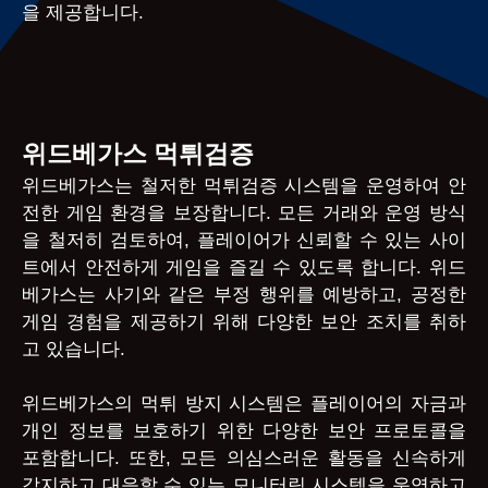
을 제공합니다.
위드베가스 먹튀검증
위드베가스는 철저한 먹튀검증 시스템을 운영하여 안
전한 게임 환경을 보장합니다. 모든 거래와 운영 방식
을 철저히 검토하여, 플레이어가 신뢰할 수 있는 사이
트에서 안전하게 게임을 즐길 수 있도록 합니다. 위드
베가스는 사기와 같은 부정 행위를 예방하고, 공정한
게임 경험을 제공하기 위해 다양한 보안 조치를 취하
고 있습니다.
위드베가스의 먹튀 방지 시스템은 플레이어의 자금과
개인 정보를 보호하기 위한 다양한 보안 프로토콜을
포함합니다. 또한, 모든 의심스러운 활동을 신속하게
감지하고 대응할 수 있는 모니터링 시스템을 운영하고