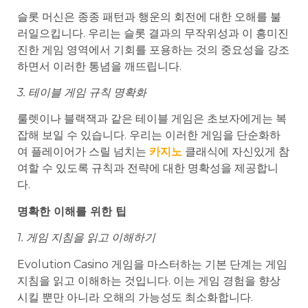
슬롯 머신은 종종 패턴과 행운의 회전에 대한 오해를 불
러일으킵니다. 우리는 슬롯 결과의 무작위성과 이 흥미진
진한 게임 영역에서 기회를 포용하는 것의 중요성을 강조
하면서 이러한 통념을 깨뜨립니다.
3. 테이블 게임 규칙 명확화
룰렛이나 블랙잭과 같은 테이블 게임은 초보자에게는 복
잡해 보일 수 있습니다. 우리는 이러한 게임을 단순화하
여 플레이어가 스릴 넘치는
카지노
클래식에 자신있게 참
여할 수 있도록 규칙과 전략에 대한 명확성을 제공합니
다.
명확한 이해를 위한 팁
1. 게임 지침을 읽고 이해하기
Evolution Casino 게임을 마스터하는 기본 단계는 게임
지침을 읽고 이해하는 것입니다. 이는 게임 경험을 향상
시킬 뿐만 아니라 오해의 가능성도 최소화합니다.