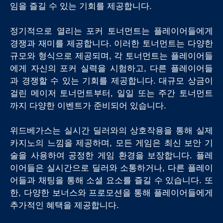
임을 즐길 수 있는 기회를 제공합니다.
정기적으로 열리는 포커 토너먼트는 플레이어들에게
경쟁과 재미를 제공합니다. 이러한 토너먼트는 다양한
규모와 형식으로 제공되며, 각 토너먼트는 플레이어들
에게 자신의 포커 실력을 시험하고, 다른 플레이어들
과 경쟁할 수 있는 기회를 제공합니다. 대규모 상금이
걸린 메이저 토너먼트부터, 일일 또는 주간 토너먼트
까지 다양한 이벤트가 준비되어 있습니다.
위드베가스는 실시간 딜러와의 상호작용을 통해 실제
카지노의 느낌을 제공하며, 모든 게임은 최신 보안 기
술을 사용하여 공정한 게임 환경을 보장합니다. 플레
이어들은 실시간으로 딜러와 소통하거나, 다른 플레이
어들과 채팅을 통해 소셜 요소를 즐길 수 있습니다. 또
한, 다양한 보너스와 프로모션을 통해 플레이어들에게
추가적인 혜택을 제공합니다.