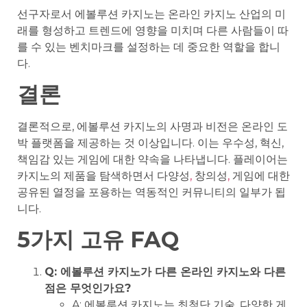
선구자로서 에볼루션 카지노는 온라인 카지노 산업의 미
래를 형성하고 트렌드에 영향을 미치며 다른 사람들이 따
를 수 있는 벤치마크를 설정하는 데 중요한 역할을 합니
다.
결론
결론적으로, 에볼루션 카지노의 사명과 비전은 온라인 도
박 플랫폼을 제공하는 것 이상입니다. 이는 우수성, 혁신,
책임감 있는 게임에 대한 약속을 나타냅니다. 플레이어는
카지노의 제품을 탐색하면서 다양성
,
창의성
,
게임에 대한
공유된 열정을 포용하는 역동적인 커뮤니티의 일부가 됩
니다.
5가지 고유 FAQ
Q: 에볼루션 카지노가 다른 온라인 카지노와 다른
점은 무엇인가요?
A: 에볼루션 카지노는 최첨단 기술, 다양한 게