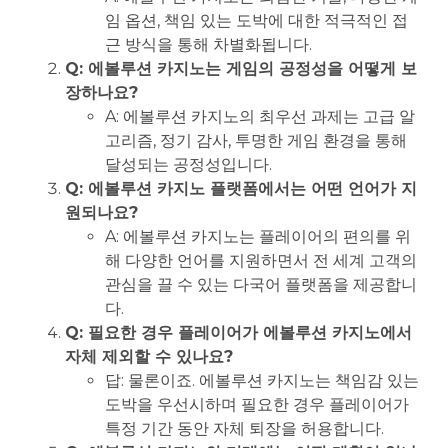
임 옵션, 책임 있는 도박에 대한 적극적인 접
근 방식을 통해 차별화됩니다.
Q: 에볼루션 카지노는 게임의 공정성을 어떻게 보
장하나요?
A: 에볼루션 카지노의 최우선 과제는 고급 알
고리즘, 정기 감사, 투명한 게임 환경을 통해
달성되는 공정성입니다.
Q: 에볼루션 카지노 플랫폼에서는 어떤 언어가 지
원되나요?
A: 에볼루션 카지노는 플레이어의 편의를 위
해 다양한 언어를 지원하면서 전 세계 고객의
관심을 끌 수 있는 다국어 플랫폼을 제공합니
다.
Q: 필요한 경우 플레이어가 에볼루션 카지노에서
자체 제외할 수 있나요?
답: 물론이죠. 에볼루션 카지노는 책임감 있는
도박을 우선시하며 필요한 경우 플레이어가
특정 기간 동안 자체 퇴장을 허용합니다.