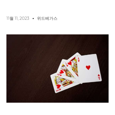
11월 11, 2023
위드베가스