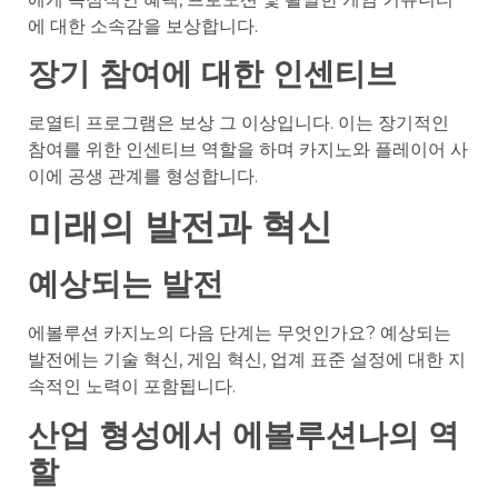
에 대한 소속감을 보상합니다.
장기 참여에 대한 인센티브
로열티 프로그램은 보상 그 이상입니다. 이는 장기적인
참여를 위한 인센티브 역할을 하며 카지노와 플레이어 사
이에 공생 관계를 형성합니다.
미래의 발전과 혁신
예상되는 발전
에볼루션 카지노의 다음 단계는 무엇인가요? 예상되는
발전에는 기술 혁신, 게임 혁신, 업계 표준 설정에 대한 지
속적인 노력이 포함됩니다.
산업 형성에서 에볼루션나의 역
할