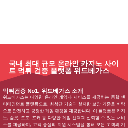
국내 최대 규모 온라인 카지노 사이
트 먹튀 검증 플랫폼 위드베가스
먹튀검증 No1. 위드베가스 소개
위드베가스는 다양한 온라인 게임과 서비스를 제공하는 종합 엔
터테인먼트 플랫폼으로, 최첨단 기술과 철저한 보안 기준을 바탕
으로 안전하고 공정한 게임 환경을 제공합니다. 이 플랫폼은 카지
노, 슬롯, 토토, 포커 등 다양한 게임 선택과 신뢰할 수 있는 서비
스를 제공하며, 고객 중심의 지원 시스템을 통해 모든 고객의 기