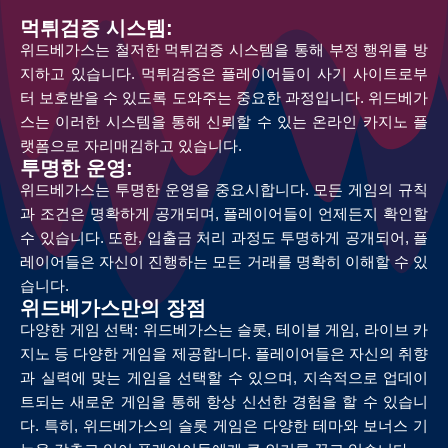
먹튀검증 시스템:
위드베가스는 철저한 먹튀검증 시스템을 통해 부정 행위를 방
지하고 있습니다. 먹튀검증은 플레이어들이 사기 사이트로부
터 보호받을 수 있도록 도와주는 중요한 과정입니다. 위드베가
스는 이러한 시스템을 통해 신뢰할 수 있는 온라인 카지노 플
랫폼으로 자리매김하고 있습니다.
투명한 운영:
위드베가스는 투명한 운영을 중요시합니다. 모든 게임의 규칙
과 조건은 명확하게 공개되며, 플레이어들이 언제든지 확인할
수 있습니다. 또한, 입출금 처리 과정도 투명하게 공개되어, 플
레이어들은 자신이 진행하는 모든 거래를 명확히 이해할 수 있
습니다.
위드베가스만의 장점
다양한 게임 선택: 위드베가스는 슬롯, 테이블 게임, 라이브 카
지노 등 다양한 게임을 제공합니다. 플레이어들은 자신의 취향
과 실력에 맞는 게임을 선택할 수 있으며, 지속적으로 업데이
트되는 새로운 게임을 통해 항상 신선한 경험을 할 수 있습니
다. 특히, 위드베가스의 슬롯 게임은 다양한 테마와 보너스 기