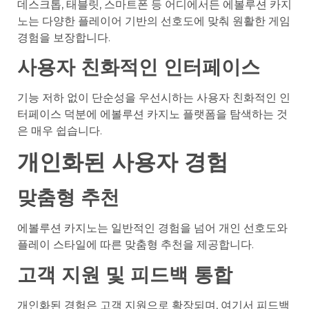
데스크톱, 태블릿, 스마트폰 등 어디에서든 에볼루션 카지
노는 다양한 플레이어 기반의 선호도에 맞춰 원활한 게임
경험을 보장합니다.
사용자 친화적인 인터페이스
기능 저하 없이 단순성을 우선시하는 사용자 친화적인 인
터페이스 덕분에 에볼루션 카지노 플랫폼을 탐색하는 것
은 매우 쉽습니다.
개인화된 사용자 경험
맞춤형 추천
에볼루션 카지노는 일반적인 경험을 넘어 개인 선호도와
플레이 스타일에 따른 맞춤형 추천을 제공합니다.
고객 지원 및 피드백 통합
개인화된 경험은 고객 지원으로 확장되며, 여기서 피드백