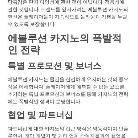
당혹감은 단지 다양성에 관한 것이 아닙니다. 적응성에
관한 것입니다. 트렌드를 앞서가려는 에볼루션 카지노의
헌신은 플레이어들이 지속적으로 놀라움과 기쁨을 누릴
수 있도록 보장합니다.
에볼루션 카지노의 폭발적
인 전략
특별 프로모션 및 보너스
에볼루션 카지노는 물건을 신선하게 유지하는 것의 중요
성을 이해합니다. 플레이어에게 예측할 수 없는 요소를
추가하는 특별 프로모션과 보너스를 통해 카지노의 전략
에는 폭발적인 성격이 분명합니다.
협업 및 파트너십
파트너십에 대한 카지노의 접근 방식은 역동적이며 인플
루언서, 게임 개발자 및 기타 업계 참여자들과의 협업을