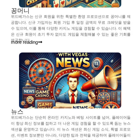
꽁머니
위드베가스는 신규 회원을 위한 특별한 환영 프로모션으로 꽁머니를 제
공합니다. 신규 가입자는 회원 가입 후 일정 금액의 무료 크레딧을 받을
수 있으며, 이를 통해 다양한 카지노 게임을 경험할 수 있습니다. 이 혜택
은 신규 회원이 초기 투자 없이도 게임을 체험해볼 수 있는 좋은 기회를
제공합니다.
more reading
뉴스
위드베가스는 단순히 온라인 카지노와 베팅 사이트를 넘어, 플레이어들
이 항상 최신 정보를 접하고 더 나은 게임 경험을 할 수 있도록 돕는 뉴스
섹션을 운영하고 있습니다. 이 뉴스 섹션은 최신 게임 소식, 특별 프로모
션, 이벤트 정보뿐만 아니라, 다양한 팁과 전략을 제공하여 플레이어들이