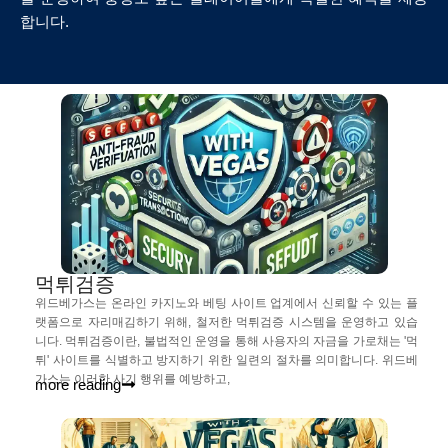
합니다.
먹튀검증
위드베가스는 온라인 카지노와 베팅 사이트 업계에서 신뢰할 수 있는 플
랫폼으로 자리매김하기 위해, 철저한 먹튀검증 시스템을 운영하고 있습
니다. 먹튀검증이란, 불법적인 운영을 통해 사용자의 자금을 가로채는 '먹
튀' 사이트를 식별하고 방지하기 위한 일련의 절차를 의미합니다. 위드베
가스는 이러한 사기 행위를 예방하고,
more reading