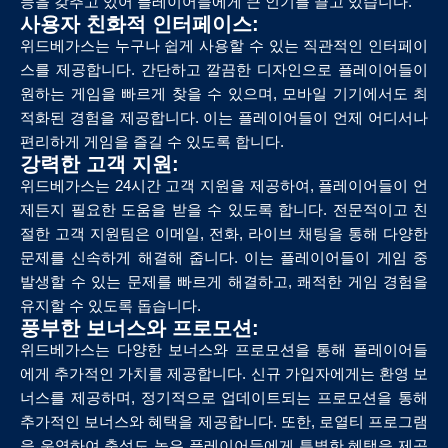
능을 갖추고 있어 플레이어들에게 큰 인기를 끌고 있습니다.
사용자 친화적 인터페이스:
위드베가스는 누구나 쉽게 사용할 수 있는 직관적인 인터페이
스를 제공합니다. 간단하고 깔끔한 디자인으로 플레이어들이
원하는 게임을 빠르게 찾을 수 있으며, 모바일 기기에서도 최
적화된 경험을 제공합니다. 이는 플레이어들이 언제 어디서나
편리하게 게임을 즐길 수 있도록 합니다.
강력한 고객 지원:
위드베가스는 24시간 고객 지원을 제공하여, 플레이어들이 언
제든지 필요한 도움을 받을 수 있도록 합니다. 전문적이고 친
절한 고객 지원팀은 이메일, 전화, 라이브 채팅을 통해 다양한
문제를 신속하게 해결해 줍니다. 이는 플레이어들이 게임 중
발생할 수 있는 문제를 빠르게 해결하고, 쾌적한 게임 경험을
유지할 수 있도록 돕습니다.
풍부한 보너스와 프로모션:
위드베가스는 다양한 보너스와 프로모션을 통해 플레이어들
에게 추가적인 가치를 제공합니다. 신규 가입자에게는 환영 보
너스를 제공하며, 정기적으로 업데이트되는 프로모션을 통해
추가적인 보너스와 혜택을 제공합니다. 또한, 로열티 프로그램
을 운영하여 충성도 높은 플레이어들에게 특별한 혜택을 제공