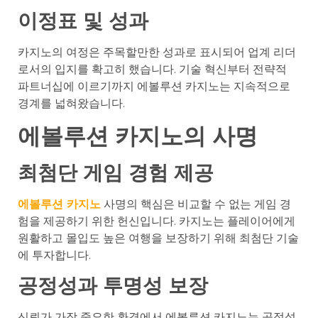
이정표 및 성과
카지노의 여정은 주목할만한 성과로 표시되어 업계 리더
로서의 입지를 확고히 했습니다. 기술 혁신부터 전략적
파트너십에 이르기까지 에볼루션 카지노는 지속적으로
경계를 넓혀왔습니다.
에볼루션 카지노의 사명
최첨단 게임 경험 제공
에볼루션 카지노
사명의 핵심은 비교할 수 없는 게임 경
험을 제공하기 위한 헌신입니다. 카지노는 플레이어에게
원활하고 몰입도 높은 여행을 보장하기 위해 최첨단 기술
에 투자합니다.
공정성과 투명성 보장
신뢰가 가장 중요한 환경에서 에볼루션 카지노는 공정성