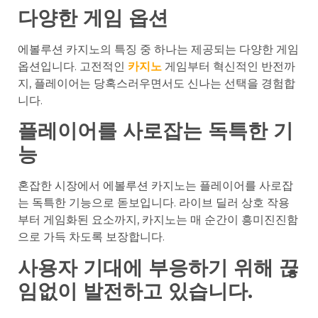
다양한 게임 옵션
에볼루션 카지노의 특징 중 하나는 제공되는 다양한 게임
옵션입니다. 고전적인
카지노
게임부터 혁신적인 반전까
지, 플레이어는 당혹스러우면서도 신나는 선택을 경험합
니다.
플레이어를 사로잡는 독특한 기
능
혼잡한 시장에서 에볼루션 카지노는 플레이어를 사로잡
는 독특한 기능으로 돋보입니다. 라이브 딜러 상호 작용
부터 게임화된 요소까지, 카지노는 매 순간이 흥미진진함
으로 가득 차도록 보장합니다.
사용자 기대에 부응하기 위해 끊
임없이 발전하고 있습니다.