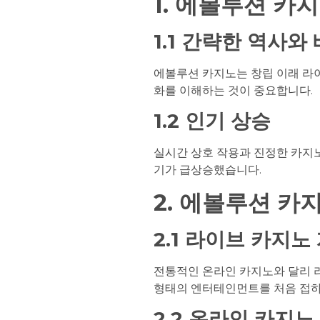
1. 에볼루션 카
1.1 간략한 역사와
에볼루션 카지노는 창립 이래 라
화를 이해하는 것이 중요합니다.
1.2 인기 상승
실시간 상호 작용과 진정한 카지
기가 급상승했습니다.
2. 에볼루션 카
2.1 라이브 카지노
전통적인 온라인 카지노와 달리 
형태의 엔터테인먼트를 처음 접하
2.2 온라인 카지노 