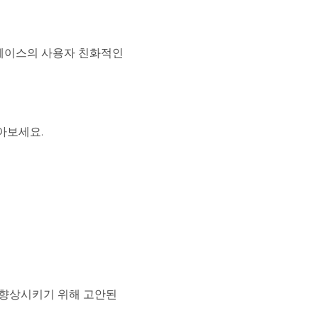
페이스의 사용자 친화적인
아보세요.
 향상시키기 위해 고안된