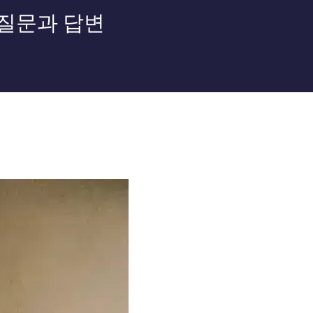
 질문과 답변