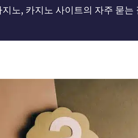
지노, 카지노 사이트의 자주 묻는