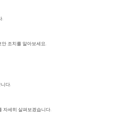
.
보안 조치를 알아보세요.
니다.
를 자세히 살펴보겠습니다.