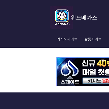
위드베가스
카지노사이트
슬롯사이트