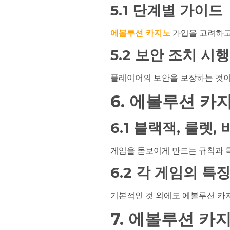
5.1 단계별 가이드
에볼루션 카지노
가입을 고려하고
5.2 보안 조치 시행
플레이어의 보안을 보장하는 것이
6. 에볼루션 카
6.1 블랙잭, 룰렛,
게임을 돋보이게 만드는 규칙과 
6.2 각 게임의 특
기본적인 것 외에도 에볼루션 카
7. 에볼루션 카