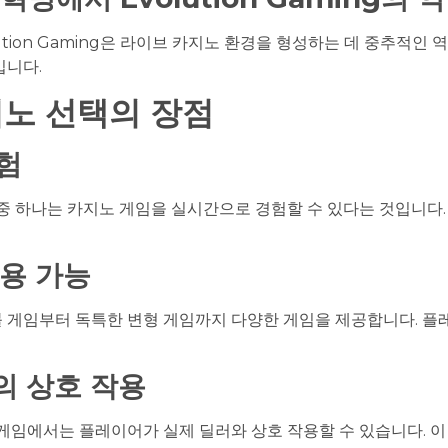
tion Gaming은 라이브 카지노 환경을 형성하는 데 중추적인
입니다.
지노 선택의 장점
경험
중 하나는 카지노 게임을 실시간으로 경험할 수 있다는 것입니다.
이용 가능
 게임부터 독특한 변형 게임까지 다양한 게임을 제공합니다. 플레
의 상호 작용
게임에서는 플레이어가 실제 딜러와 상호 작용할 수 있습니다. 