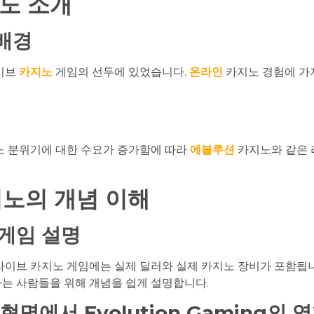
지노 소개
 배경
이브
카지노
게임의 선두에 있었습니다.
온라인
카지노 경험에 가
노 분위기에 대한 수요가 증가함에 따라
에볼루션
카지노와 같은 
지노의 개념 이해
 게임 설명
라이브 카지노 게임에는 실제 딜러와 실제 카지노 장비가 포함됩니
는 사람들을 위해 개념을 쉽게 설명합니다.
혁명에서 Evolution Gaming의 