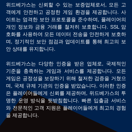
위드베가스는 신뢰할 수 있는 보증업체로서, 모든 고
객에게 안전하고 공정한 게임 환경을 제공합니다. 사
이트는 엄격한 보안 프로토콜을 준수하며, 플레이어의
개인 정보와 금융 거래를 철저히 보호합니다. SSL 암
호화를 사용하여 모든 데이터 전송을 안전하게 보호하
며, 정기적인 보안 점검과 업데이트를 통해 최고의 보
안 상태를 유지합니다.
위드베가스는 다양한 인증을 받은 업체로, 국제적인
기준을 충족하는 게임과 서비스를 제공합니다. 모든
게임은 공정성을 보장하기 위해 철저한 검증을 거쳤으
며, 국제 규제 기관의 인증을 받았습니다. 이러한 인증
은 플레이어들에게 신뢰를 제공하며, 위드베가스의 투
명한 운영 방식을 뒷받침합니다. 빠른 입출금 서비스
와 전문적인 고객 지원은 플레이어들에게 최고의 경험
을 제공합니다.