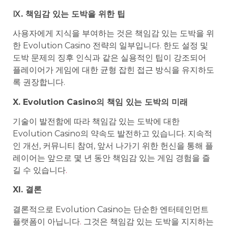
Ⅸ. 책임감 있는 도박을 위한 팁
사용자에게 지식을 부여하는 것은 책임감 있는 도박을 위
한 Evolution Casino 전략의 일부입니다. 한도 설정 및
도박 문제의 징후 인식과 같은 실용적인 팁이 강조되어
플레이어가 게임에 대한 균형 잡힌 접근 방식을 유지하도
록 권장합니다.
X. Evolution Casino의 책임 있는 도박의 미래
기술이 발전함에 따라 책임감 있는 도박에 대한
Evolution Casino의 약속도 발전하고 있습니다. 지속적
인 개선, 커뮤니티 참여, 앞서 나가기 위한 헌신을 통해 플
레이어는 앞으로 몇 년 동안 책임감 있는 게임 경험을 즐
길 수 있습니다
.
XI. 결론
결론적으로 Evolution Casino는 단순한 엔터테인먼트
플랫폼이 아닙니다
.
그것은 책임감 있는 도박을 지지하는