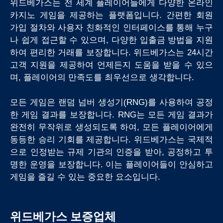
위드베가스는 전 세계 플레이어들에게 다양한 온라인
카지노 게임을 제공하는 플랫폼입니다. 간편한 회원
가입 절차와 사용자 친화적인 인터페이스를 통해 누구
나 쉽게 접근할 수 있으며, 다양한 입출금 방법을 지원
하여 편리한 거래를 보장합니다. 위드베가스는 24시간
고객 지원을 제공하여 언제든지 도움을 받을 수 있으
며, 플레이어의 만족도를 최우선으로 생각합니다.
모든 게임은 랜덤 넘버 생성기(RNG)를 사용하여 공정
한 게임 결과를 보장합니다. RNG는 모든 게임 결과가
완전히 무작위로 생성되도록 하여, 모든 플레이어에게
동등한 승리 기회를 제공합니다. 위드베가스는 국제적
으로 인정받는 규제 기관의 인증을 받아, 공정하고 투
명한 운영을 보장합니다. 이는 플레이어들이 안심하고
게임을 즐길 수 있는 중요한 요소입니다.
위드베가스 보증업체