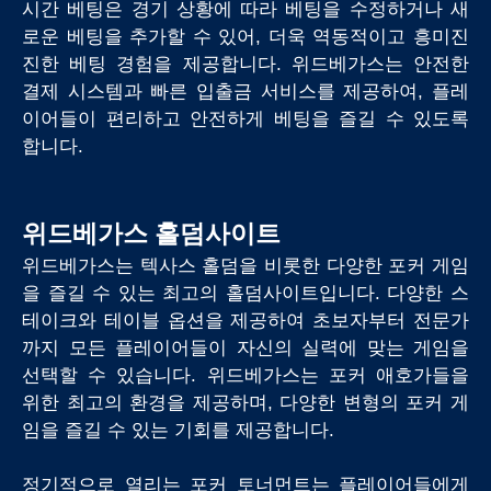
시간 베팅은 경기 상황에 따라 베팅을 수정하거나 새
로운 베팅을 추가할 수 있어, 더욱 역동적이고 흥미진
진한 베팅 경험을 제공합니다. 위드베가스는 안전한
결제 시스템과 빠른 입출금 서비스를 제공하여, 플레
이어들이 편리하고 안전하게 베팅을 즐길 수 있도록
합니다.
위드베가스 홀덤사이트
위드베가스는 텍사스 홀덤을 비롯한 다양한 포커 게임
을 즐길 수 있는 최고의 홀덤사이트입니다. 다양한 스
테이크와 테이블 옵션을 제공하여 초보자부터 전문가
까지 모든 플레이어들이 자신의 실력에 맞는 게임을
선택할 수 있습니다. 위드베가스는 포커 애호가들을
위한 최고의 환경을 제공하며, 다양한 변형의 포커 게
임을 즐길 수 있는 기회를 제공합니다.
정기적으로 열리는 포커 토너먼트는 플레이어들에게