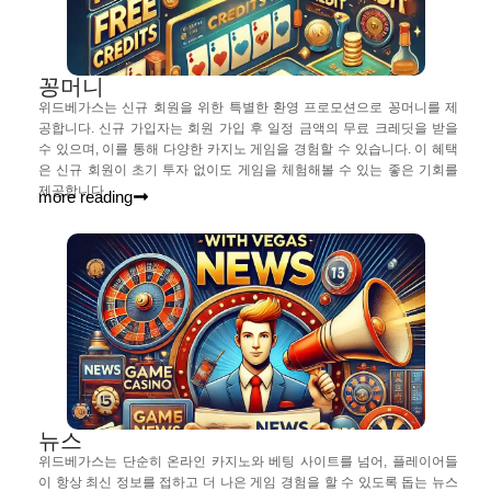
꽁머니
위드베가스는 신규 회원을 위한 특별한 환영 프로모션으로 꽁머니를 제
공합니다. 신규 가입자는 회원 가입 후 일정 금액의 무료 크레딧을 받을
수 있으며, 이를 통해 다양한 카지노 게임을 경험할 수 있습니다. 이 혜택
은 신규 회원이 초기 투자 없이도 게임을 체험해볼 수 있는 좋은 기회를
제공합니다.
more reading
뉴스
위드베가스는 단순히 온라인 카지노와 베팅 사이트를 넘어, 플레이어들
이 항상 최신 정보를 접하고 더 나은 게임 경험을 할 수 있도록 돕는 뉴스