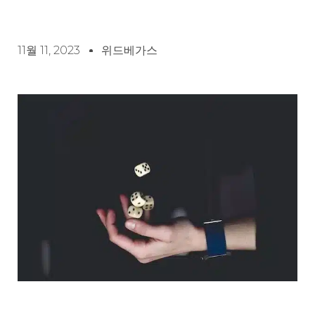
11월 11, 2023
위드베가스