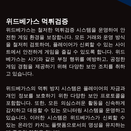
위드베가스 먹튀검증
위드베가스는 철저한 먹튀검증 시스템을 운영하여 안
전한 게임 환경을 보장합니다. 모든 거래와 운영 방식
을 철저히 검토하여, 플레이어가 신뢰할 수 있는 사이
트에서 안전하게 게임을 즐길 수 있도록 합니다. 위드
베가스는 사기와 같은 부정 행위를 예방하고, 공정한
게임 경험을 제공하기 위해 다양한 보안 조치를 취하
고 있습니다.
위드베가스의 먹튀 방지 시스템은 플레이어의 자금과
개인 정보를 보호하기 위한 다양한 보안 프로토콜을
포함합니다. 또한, 모든 의심스러운 활동을 신속하게
감지하고 대응할 수 있는 모니터링 시스템을 운영하고
있습니다. 이러한 시스템은 위드베가스가 신뢰할 수
있는 온라인 카지노 플랫폼으로서의 명성을 유지하는