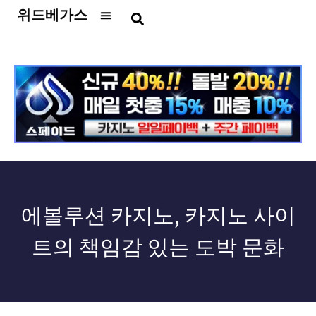
위드베가스
카지노사이트
슬롯사이트
토토사이트
홀덤사이트
온라인카지노
보증업체
먹튀검증
총판모집
꽁머니
뉴스
에볼루션 카지노, 카지노 사이
트의 책임감 있는 도박 문화