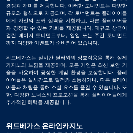
경쟁과 재미를 제공합니다. 이러한 토너먼트는 다양한
규모와 형식으로 제공되며, 각 토너먼트는 플레이어들
에게 자신의 포커 실력을 시험하고, 다른 플레이어들
과 경쟁할 수 있는 기회를 제공합니다. 대규모 상금이
걸린 메이저 토너먼트부터, 일일 또는 주간 토너먼트
까지 다양한 이벤트가 준비되어 있습니다.
위드베가스는 실시간 딜러와의 상호작용을 통해 실제
카지노의 느낌을 제공하며, 모든 게임은 최신 보안 기
술을 사용하여 공정한 게임 환경을 보장합니다. 플레
이어들은 실시간으로 딜러와 소통하거나, 다른 플레이
어들과 채팅을 통해 소셜 요소를 즐길 수 있습니다. 또
한, 다양한 보너스와 프로모션을 통해 플레이어들에게
추가적인 혜택을 제공합니다.
위드베가스 온라인카지노