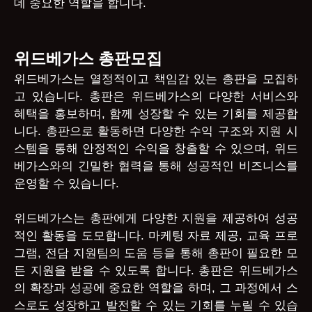
데 중요한 역할을 합니다.
위드베가스 총판모집
위드베가스는 열정적이고 책임감 있는 총판을 모집하
고 있습니다. 총판은 위드베가스의 다양한 서비스와
혜택을 홍보하며, 함께 성장할 수 있는 기회를 제공합
니다. 총판으로 활동하면 다양한 수익 구조와 지원 시
스템을 통해 안정적인 수익을 창출할 수 있으며, 위드
베가스와의 긴밀한 협력을 통해 성공적인 비즈니스를
운영할 수 있습니다.
위드베가스는 총판에게 다양한 지원을 제공하여 성공
적인 활동을 도모합니다. 마케팅 자료 제공, 교육 프로
그램, 전담 지원팀의 도움 등을 통해 총판이 필요한 모
든 지원을 받을 수 있도록 합니다. 총판은 위드베가스
의 확장과 성공에 중요한 역할을 하며, 그 과정에서 스
스로도 성장하고 발전할 수 있는 기회를 누릴 수 있습