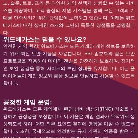
노, 슬롯, 토토, 포커 등 다양한 게임 선택과 신뢰할 수 있는 서비
스를 제공하며, 고객 중심의 지원 시스템을 통해 모든 고객의 기
대를 만족시키기 위해 끊임없이 노력하고 있습니다. 아래는 위드
베가스에 대한 상세한 소개와 그만의 독특한 장점들을 설명합니
다.
위드베가스는 믿을 수 있나요?
안전한 게임 환경: 위드베가스는 모든 거래와 개인 정보를 보호하
기 위해 최신 보안 기술을 사용합니다. SSL 암호화와 같은 보안
프로토콜을 적용하여 데이터 전송을 안전하게 보호하며, 정기적
인 보안 점검을 통해 사이트의 보안 상태를 유지합니다. 이는 플
레이어들이 개인 정보와 금융 정보를 안심하고 사용할 수 있도록
합니다.
공정한 게임 운영:
위드베가스는 모든 게임에서 랜덤 넘버 생성기(RNG) 기술을 사
용하여 공정성을 보장합니다. 이 기술은 게임 결과가 무작위로 생
성되도록 하여, 어떤 외부 요인도 결과에 영향을 미칠 수 없도록
합니다. 또한, 국제적으로 인정받는 규제 기관의 인증을 받은 게