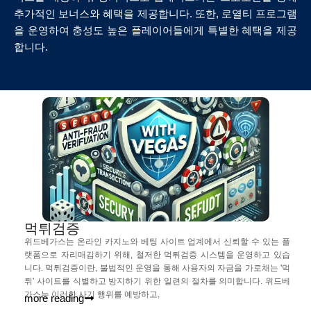
추가적인 보너스와 혜택을 제공합니다. 또한, 로열티 프로그램
을 운영하여 충성도 높은 플레이어들에게 특별한 혜택을 제공
합니다.
먹튀검증
위드베가스는 온라인 카지노와 베팅 사이트 업계에서 신뢰할 수 있는 플
랫폼으로 자리매김하기 위해, 철저한 먹튀검증 시스템을 운영하고 있습
니다. 먹튀검증이란, 불법적인 운영을 통해 사용자의 자금을 가로채는 '먹
튀' 사이트를 식별하고 방지하기 위한 일련의 절차를 의미합니다. 위드베
가스는 이러한 사기 행위를 예방하고,
more reading