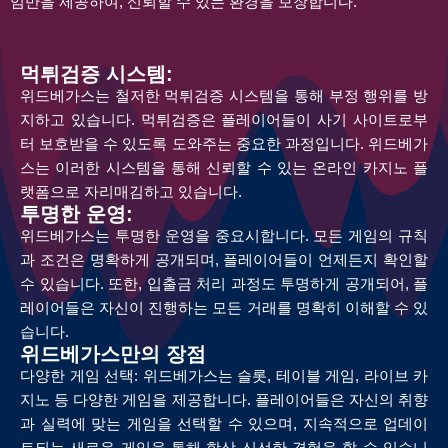
임만을 제공하여, 신뢰할 수 있는 환경을 보장합니다.
먹튀검증 시스템:
위드베가스는 철저한 먹튀검증 시스템을 통해 부정 행위를 방
지하고 있습니다. 먹튀검증은 플레이어들이 사기 사이트로부
터 보호받을 수 있도록 도와주는 중요한 과정입니다. 위드베가
스는 이러한 시스템을 통해 신뢰할 수 있는 온라인 카지노 플
랫폼으로 자리매김하고 있습니다.
투명한 운영:
위드베가스는 투명한 운영을 중요시합니다. 모든 게임의 규칙
과 조건은 명확하게 공개되며, 플레이어들이 언제든지 확인할
수 있습니다. 또한, 입출금 처리 과정도 투명하게 공개되어, 플
레이어들은 자신이 진행하는 모든 거래를 명확히 이해할 수 있
습니다.
위드베가스만의 장점
다양한 게임 선택: 위드베가스는 슬롯, 테이블 게임, 라이브 카
지노 등 다양한 게임을 제공합니다. 플레이어들은 자신의 취향
과 실력에 맞는 게임을 선택할 수 있으며, 지속적으로 업데이
트되는 새로운 게임을 통해 항상 신선한 경험을 할 수 있습니