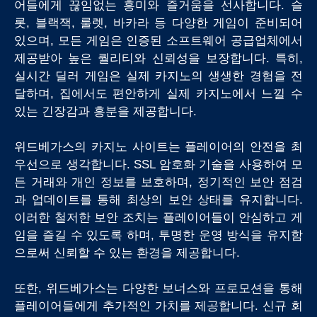
어들에게 끊임없는 흥미와 즐거움을 선사합니다. 슬
롯, 블랙잭, 룰렛, 바카라 등 다양한 게임이 준비되어
있으며, 모든 게임은 인증된 소프트웨어 공급업체에서
제공받아 높은 퀄리티와 신뢰성을 보장합니다. 특히,
실시간 딜러 게임은 실제 카지노의 생생한 경험을 전
달하며, 집에서도 편안하게 실제 카지노에서 느낄 수
있는 긴장감과 흥분을 제공합니다.
위드베가스의 카지노 사이트는 플레이어의 안전을 최
우선으로 생각합니다. SSL 암호화 기술을 사용하여 모
든 거래와 개인 정보를 보호하며, 정기적인 보안 점검
과 업데이트를 통해 최상의 보안 상태를 유지합니다.
이러한 철저한 보안 조치는 플레이어들이 안심하고 게
임을 즐길 수 있도록 하며, 투명한 운영 방식을 유지함
으로써 신뢰할 수 있는 환경을 제공합니다.
또한, 위드베가스는 다양한 보너스와 프로모션을 통해
플레이어들에게 추가적인 가치를 제공합니다. 신규 회