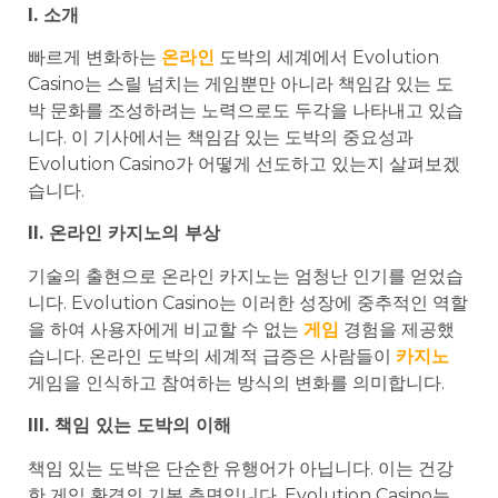
I. 소개
빠르게 변화하는
온라인
도박의 세계에서 Evolution
Casino는 스릴 넘치는 게임뿐만 아니라 책임감 있는 도
박 문화를 조성하려는 노력으로도 두각을 나타내고 있습
니다. 이 기사에서는 책임감 있는 도박의 중요성과
Evolution Casino가 어떻게 선도하고 있는지 살펴보겠
습니다.
II. 온라인 카지노의 부상
기술의 출현으로 온라인 카지노는 엄청난 인기를 얻었습
니다. Evolution Casino는 이러한 성장에 중추적인 역할
을 하여 사용자에게 비교할 수 없는
게임
경험을 제공했
습니다. 온라인 도박의 세계적 급증은 사람들이
카지노
게임을 인식하고 참여하는 방식의 변화를 의미합니다.
III. 책임 있는 도박의 이해
책임 있는 도박은 단순한 유행어가 아닙니다. 이는 건강
한 게임 환경의 기본 측면입니다. Evolution Casino는