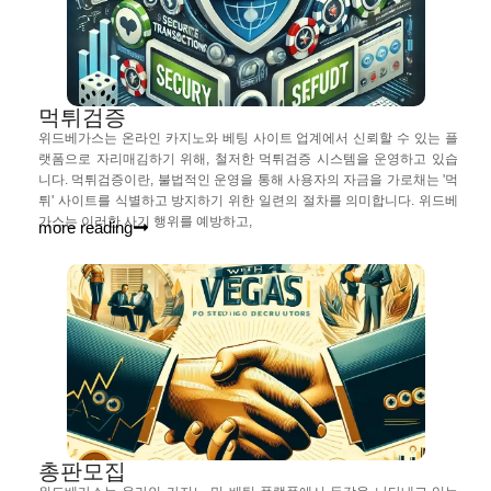
먹튀검증
위드베가스는 온라인 카지노와 베팅 사이트 업계에서 신뢰할 수 있는 플
랫폼으로 자리매김하기 위해, 철저한 먹튀검증 시스템을 운영하고 있습
니다. 먹튀검증이란, 불법적인 운영을 통해 사용자의 자금을 가로채는 '먹
튀' 사이트를 식별하고 방지하기 위한 일련의 절차를 의미합니다. 위드베
가스는 이러한 사기 행위를 예방하고,
more reading
총판모집