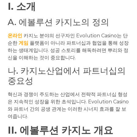
I. 소개
A. 에볼루션 카지노의 정의
온라인
카지노 분야의 선구자인 Evolution Casino는 단
순한
게임
플랫폼이 아니라 파트너십과 협업을 통해 성장
하는 생태계입니다. 성공 스토리를 해독하려면 뿌리와 정
신을 이해하는 것이 중요합니다.
나. 카지노산업에서 파트너십의
중요성
혁신과 경쟁이 주도하는 산업에서 전략적 파트너십 형성
은 지속적인 성장을 위한 초석입니다. Evolution Casino
와 파트너 간의 공생 관계는 이러한 시너지 효과를 잘 보
여줍니다.
II. 에볼루션 카지노 개요