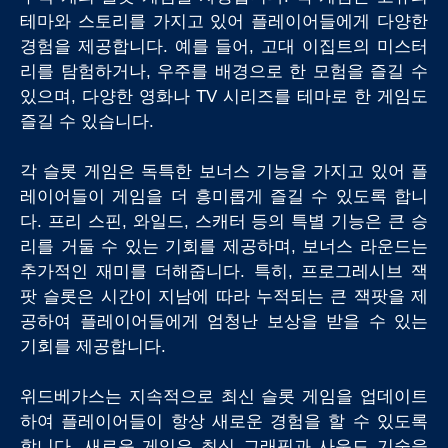
테마와 스토리를 가지고 있어 플레이어들에게 다양한
경험을 제공합니다. 예를 들어, 고대 이집트의 미스터
리를 탐험하거나, 우주를 배경으로 한 모험을 즐길 수
있으며, 다양한 영화나 TV 시리즈를 테마로 한 게임도
즐길 수 있습니다.
각 슬롯 게임은 독특한 보너스 기능을 가지고 있어 플
레이어들이 게임을 더 흥미롭게 즐길 수 있도록 합니
다. 프리 스핀, 와일드, 스캐터 등의 특별 기능은 큰 승
리를 거둘 수 있는 기회를 제공하며, 보너스 라운드는
추가적인 재미를 더해줍니다. 특히, 프로그레시브 잭
팟 슬롯은 시간이 지남에 따라 누적되는 큰 잭팟을 제
공하여 플레이어들에게 엄청난 보상을 받을 수 있는
기회를 제공합니다.
위드베가스는 지속적으로 최신 슬롯 게임을 업데이트
하여 플레이어들이 항상 새로운 경험을 할 수 있도록
합니다. 새로운 게임은 최신 그래픽과 사운드 기술을