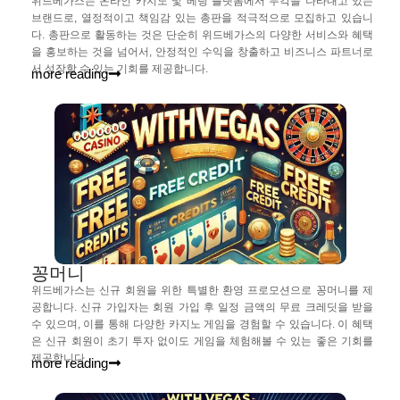
위드베가스는 온라인 카지노 및 베팅 플랫폼에서 두각을 나타내고 있는
브랜드로, 열정적이고 책임감 있는 총판을 적극적으로 모집하고 있습니
다. 총판으로 활동하는 것은 단순히 위드베가스의 다양한 서비스와 혜택
을 홍보하는 것을 넘어서, 안정적인 수익을 창출하고 비즈니스 파트너로
서 성장할 수 있는 기회를 제공합니다.
more reading
꽁머니
위드베가스는 신규 회원을 위한 특별한 환영 프로모션으로 꽁머니를 제
공합니다. 신규 가입자는 회원 가입 후 일정 금액의 무료 크레딧을 받을
수 있으며, 이를 통해 다양한 카지노 게임을 경험할 수 있습니다. 이 혜택
은 신규 회원이 초기 투자 없이도 게임을 체험해볼 수 있는 좋은 기회를
제공합니다.
more reading