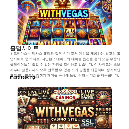
홀덤사이트
위드베가스는 텍사스 홀덤과 같은 인기 포커 게임을 제공하는 최고의 홀
덤사이트 중 하나로, 다양한 스테이크와 테이블 옵션을 통해 모든 수준의
플레이어들이 즐길 수 있는 환경을 조성하고 있습니다. 이 사이트는 초보
자부터 전문가까지 모두 만족할 수 있는 포커 경험을 제공하며, 정기적인
포커 토너먼트는 경쟁과 재미를 동시에 느낄 수 있는 기회를 제공합니다.
more reading