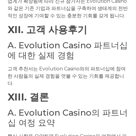
업계가 확장됨에 따라 신규 참가자는 Evolution Casino
와 같은 기존 기업과 파트너십을 구축하여 생태계의 전반
적인 성장에 기여할 수 있는 충분한 기회를 갖게 됩니다.
XII. 고객 사용후기
A. Evolution Casino 파트너십
에 대한 실제 경험
고객 추천서는 Evolution Casino와의 파트너십에 참여
한 사람들의 실제 경험을 엿볼 수 있는 기회를 제공합니
다
.
XIII. 결론
A. Evolution Casino의 파트너
십 여정 요약