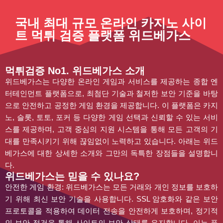
국내 최대 규모 온라인 카지노 사이
트 먹튀 검증 플랫폼 위드베가스
먹튀검증 No1. 위드베가스 소개
위드베가스는 다양한 온라인 게임과 서비스를 제공하는 종합 엔
터테인먼트 플랫폼으로, 최첨단 기술과 철저한 보안 기준을 바탕
으로 안전하고 공정한 게임 환경을 제공합니다. 이 플랫폼은 카지
노, 슬롯, 토토, 포커 등 다양한 게임 선택과 신뢰할 수 있는 서비
스를 제공하며, 고객 중심의 지원 시스템을 통해 모든 고객의 기
대를 만족시키기 위해 끊임없이 노력하고 있습니다. 아래는 위드
베가스에 대한 상세한 소개와 그만의 독특한 장점들을 설명합니
다.
위드베가스는 믿을 수 있나요?
안전한 게임 환경: 위드베가스는 모든 거래와 개인 정보를 보호하
기 위해 최신 보안 기술을 사용합니다. SSL 암호화와 같은 보안
프로토콜을 적용하여 데이터 전송을 안전하게 보호하며, 정기적
인 보안 점검을 통해 사이트의 보안 상태를 유지합니다. 이는 플