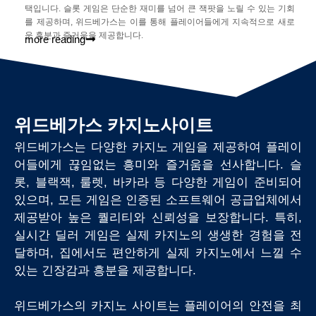
택입니다. 슬롯 게임은 단순한 재미를 넘어 큰 잭팟을 노릴 수 있는 기회
를 제공하며, 위드베가스는 이를 통해 플레이어들에게 지속적으로 새로
운 흥분과 즐거움을 제공합니다.
more reading
위드베가스 카지노사이트
위드베가스는 다양한 카지노 게임을 제공하여 플레이
어들에게 끊임없는 흥미와 즐거움을 선사합니다. 슬
롯, 블랙잭, 룰렛, 바카라 등 다양한 게임이 준비되어
있으며, 모든 게임은 인증된 소프트웨어 공급업체에서
제공받아 높은 퀄리티와 신뢰성을 보장합니다. 특히,
실시간 딜러 게임은 실제 카지노의 생생한 경험을 전
달하며, 집에서도 편안하게 실제 카지노에서 느낄 수
있는 긴장감과 흥분을 제공합니다.
위드베가스의 카지노 사이트는 플레이어의 안전을 최