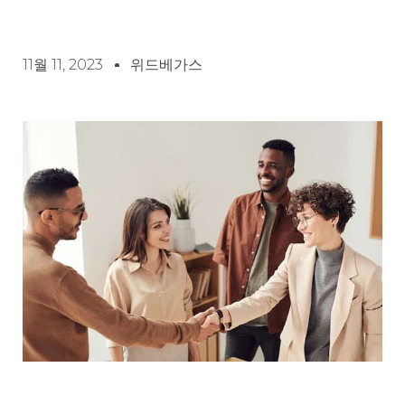
11월 11, 2023
위드베가스