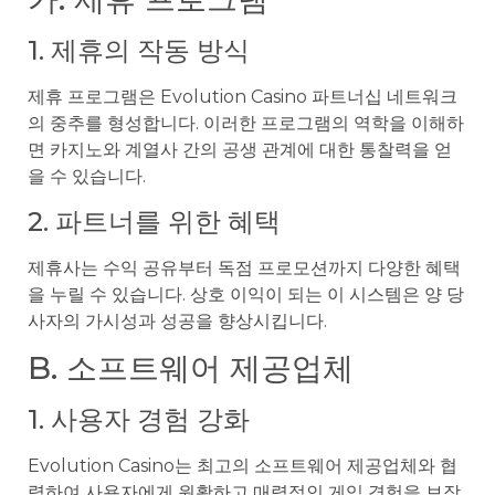
1. 제휴의 작동 방식
제휴 프로그램은 Evolution Casino 파트너십 네트워크
의 중추를 형성합니다. 이러한 프로그램의 역학을 이해하
면 카지노와 계열사 간의 공생 관계에 대한 통찰력을 얻
을 수 있습니다.
2. 파트너를 위한 혜택
제휴사는 수익 공유부터 독점 프로모션까지 다양한 혜택
을 누릴 수 있습니다. 상호 이익이 되는 이 시스템은 양 당
사자의 가시성과 성공을 향상시킵니다.
B. 소프트웨어 제공업체
1. 사용자 경험 강화
Evolution Casino는 최고의 소프트웨어 제공업체와 협
력하여 사용자에게 원활하고 매력적인 게임 경험을 보장