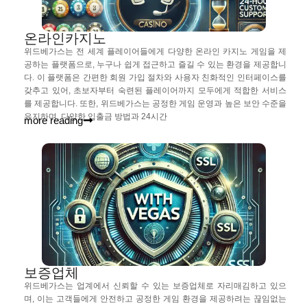
온라인카지노
위드베가스는 전 세계 플레이어들에게 다양한 온라인 카지노 게임을 제
공하는 플랫폼으로, 누구나 쉽게 접근하고 즐길 수 있는 환경을 제공합니
다. 이 플랫폼은 간편한 회원 가입 절차와 사용자 친화적인 인터페이스를
갖추고 있어, 초보자부터 숙련된 플레이어까지 모두에게 적합한 서비스
를 제공합니다. 또한, 위드베가스는 공정한 게임 운영과 높은 보안 수준을
유지하며, 다양한 입출금 방법과 24시간
more reading
보증업체
위드베가스는 업계에서 신뢰할 수 있는 보증업체로 자리매김하고 있으
며, 이는 고객들에게 안전하고 공정한 게임 환경을 제공하려는 끊임없는