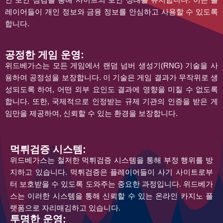
레이어들이 개인 정보와 금융 정보를 안심하고 사용할 수 있도록
합니다.
공정한 게임 운영:
위드베가스는 모든 게임에서 랜덤 넘버 생성기(RNG) 기술을 사
용하여 공정성을 보장합니다. 이 기술은 게임 결과가 무작위로 생
성되도록 하여, 어떤 외부 요인도 결과에 영향을 미칠 수 없도록
합니다. 또한, 국제적으로 인정받는 규제 기관의 인증을 받은 게
임만을 제공하여, 신뢰할 수 있는 환경을 보장합니다.
먹튀검증 시스템:
위드베가스는 철저한 먹튀검증 시스템을 통해 부정 행위를 방
지하고 있습니다. 먹튀검증은 플레이어들이 사기 사이트로부
터 보호받을 수 있도록 도와주는 중요한 과정입니다. 위드베가
스는 이러한 시스템을 통해 신뢰할 수 있는 온라인 카지노 플
랫폼으로 자리매김하고 있습니다.
투명한 운영: