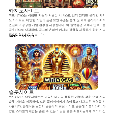
카지노사이트
위드베가스는 최첨단 기술과 탁월한 서비스로 널리 알려진 온라인 카지
노 사이트로, 다양한 게임과 높은 보안 수준을 통해 전 세계 플레이어에게
안전하고 공정한 게임 환경을 제공합니다. 이 플랫폼은 고객의 만족도를
최우선으로 생각하며, 최고의 온라인 카지노 경험을 제공하기 위해 지속
적으로 혁신하고 있습니다.
more reading
슬롯사이트
위드베가스 슬롯사이트는 다양한 테마와 독특한 기능을 갖춘 수백 개의
슬롯 게임을 제공하여, 모든 플레이어에게 흥미롭고 다채로운 경험을 선
사합니다. 클래식한 느낌의 슬롯부터 최신 비디오 슬롯에 이르기까지, 다
양한 스타일의 게임을 즐길 수 있는 이곳은 슬롯 애호가들에게 최적의 선