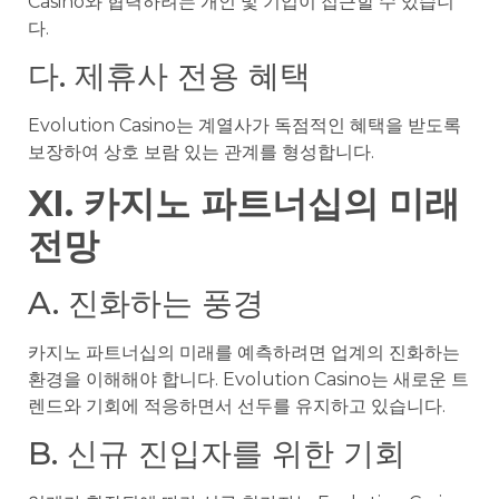
Casino와 협력하려는 개인 및 기업이 접근할 수 있습니
다.
다. 제휴사 전용 혜택
Evolution Casino는 계열사가 독점적인 혜택을 받도록
보장하여 상호 보람 있는 관계를 형성합니다.
XI. 카지노 파트너십의 미래
전망
A. 진화하는 풍경
카지노 파트너십의 미래를 예측하려면 업계의 진화하는
환경을 이해해야 합니다. Evolution Casino는 새로운 트
렌드와 기회에 적응하면서 선두를 유지하고 있습니다.
B. 신규 진입자를 위한 기회