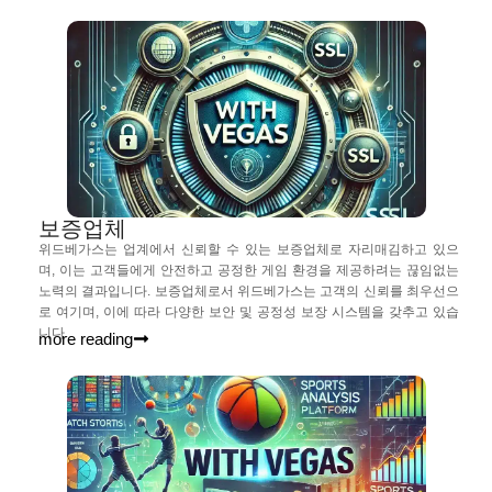
보증업체
위드베가스는 업계에서 신뢰할 수 있는 보증업체로 자리매김하고 있으
며, 이는 고객들에게 안전하고 공정한 게임 환경을 제공하려는 끊임없는
노력의 결과입니다. 보증업체로서 위드베가스는 고객의 신뢰를 최우선으
로 여기며, 이에 따라 다양한 보안 및 공정성 보장 시스템을 갖추고 있습
니다.
more reading