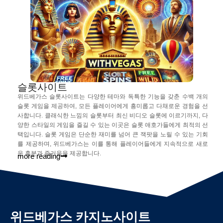
슬롯사이트
위드베가스 슬롯사이트는 다양한 테마와 독특한 기능을 갖춘 수백 개의
슬롯 게임을 제공하여, 모든 플레이어에게 흥미롭고 다채로운 경험을 선
사합니다. 클래식한 느낌의 슬롯부터 최신 비디오 슬롯에 이르기까지, 다
양한 스타일의 게임을 즐길 수 있는 이곳은 슬롯 애호가들에게 최적의 선
택입니다. 슬롯 게임은 단순한 재미를 넘어 큰 잭팟을 노릴 수 있는 기회
를 제공하며, 위드베가스는 이를 통해 플레이어들에게 지속적으로 새로
운 흥분과 즐거움을 제공합니다.
more reading
위드베가스 카지노사이트