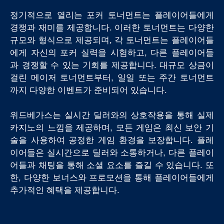
정기적으로 열리는 포커 토너먼트는 플레이어들에게
경쟁과 재미를 제공합니다. 이러한 토너먼트는 다양한
규모와 형식으로 제공되며, 각 토너먼트는 플레이어들
에게 자신의 포커 실력을 시험하고, 다른 플레이어들
과 경쟁할 수 있는 기회를 제공합니다. 대규모 상금이
걸린 메이저 토너먼트부터, 일일 또는 주간 토너먼트
까지 다양한 이벤트가 준비되어 있습니다.
위드베가스는 실시간 딜러와의 상호작용을 통해 실제
카지노의 느낌을 제공하며, 모든 게임은 최신 보안 기
술을 사용하여 공정한 게임 환경을 보장합니다. 플레
이어들은 실시간으로 딜러와 소통하거나, 다른 플레이
어들과 채팅을 통해 소셜 요소를 즐길 수 있습니다. 또
한, 다양한 보너스와 프로모션을 통해 플레이어들에게
추가적인 혜택을 제공합니다.