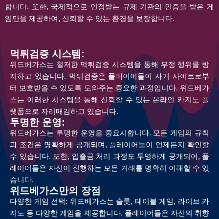
합니다. 또한, 국제적으로 인정받는 규제 기관의 인증을 받은 게
임만을 제공하여, 신뢰할 수 있는 환경을 보장합니다.
먹튀검증 시스템:
위드베가스는 철저한 먹튀검증 시스템을 통해 부정 행위를 방
지하고 있습니다. 먹튀검증은 플레이어들이 사기 사이트로부
터 보호받을 수 있도록 도와주는 중요한 과정입니다. 위드베가
스는 이러한 시스템을 통해 신뢰할 수 있는 온라인 카지노 플
랫폼으로 자리매김하고 있습니다.
투명한 운영:
위드베가스는 투명한 운영을 중요시합니다. 모든 게임의 규칙
과 조건은 명확하게 공개되며, 플레이어들이 언제든지 확인할
수 있습니다. 또한, 입출금 처리 과정도 투명하게 공개되어, 플
레이어들은 자신이 진행하는 모든 거래를 명확히 이해할 수 있
습니다.
위드베가스만의 장점
다양한 게임 선택: 위드베가스는 슬롯, 테이블 게임, 라이브 카
지노 등 다양한 게임을 제공합니다. 플레이어들은 자신의 취향