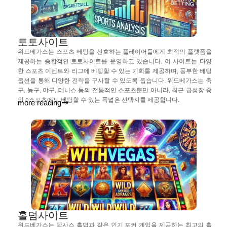
토토사이트
위드베가스는 스포츠 베팅을 선호하는 플레이어들에게 최적의 플랫폼을
제공하는 종합적인 토토사이트를 운영하고 있습니다. 이 사이트는 다양
한 스포츠 이벤트와 리그에 베팅할 수 있는 기회를 제공하며, 풍부한 베팅
옵션을 통해 다양한 전략을 구사할 수 있도록 돕습니다. 위드베가스는 축
구, 농구, 야구, 테니스 등의 전통적인 스포츠뿐만 아니라, 최근 급성장 중
인 e스포츠에도 베팅할 수 있는 폭넓은 선택지를 제공합니다.
more reading
홀덤사이트
위드베가스는 텍사스 홀덤과 같은 인기 포커 게임을 제공하는 최고의 홀