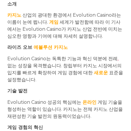
소개
카지노
산업의 광대한 환경에서 Evolution Casino라는
이름이 눈에 띕니다.
게임
세계가 발전함에 따라 이 기사
에서는 Evolution Casino가 카지노 산업 전반에 미치는
심오한 영향과 기여에 대해 자세히 설명합니다.
라이즈 오브
에볼루션 카지노
Evolution Casino는 독특한 기능과 혁신 덕분에 전례
,
없는 성장을 목격했습니다. 창립부터 카지노 시장에서의
입지를 빠르게 확장하여 게임 경험에 대한
새로운
표준을
설정했습니다.
기술 발전
Evolution Casino 성공의 핵심에는
온라인
게임 기술을
형성하는 역할이 있습니다. 카지노는 전체 카지노 산업을
재편성한 기술 발전의 원동력이었습니다.
게임 경험의 혁신