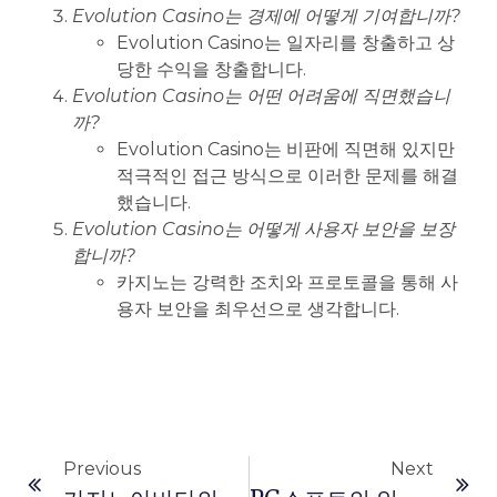
Evolution Casino는 경제에 어떻게 기여합니까?
Evolution Casino는 일자리를 창출하고 상
당한 수익을 창출합니다.
Evolution Casino는 어떤 어려움에 직면했습니
까?
Evolution Casino는 비판에 직면해 있지만
적극적인 접근 방식으로 이러한 문제를 해결
했습니다.
Evolution Casino는 어떻게 사용자 보안을 보장
합니까?
카지노는 강력한 조치와 프로토콜을 통해 사
용자 보안을 최우선으로 생각합니다.
Previous
Next