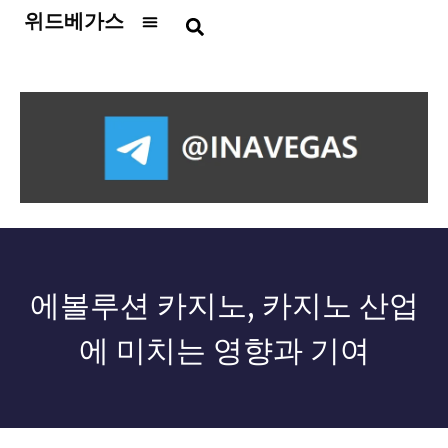
위드베가스
카지노사이트
슬롯사이트
토토사이트
홀덤사이트
온라인카지노
보증업체
먹튀검증
총판모집
꽁머니
뉴스
에볼루션 카지노, 카지노 산업
에 미치는 영향과 기여