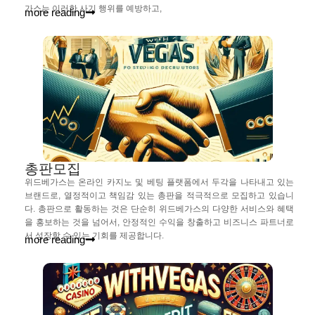
가스는 이러한 사기 행위를 예방하고,
more reading
총판모집
위드베가스는 온라인 카지노 및 베팅 플랫폼에서 두각을 나타내고 있는
브랜드로, 열정적이고 책임감 있는 총판을 적극적으로 모집하고 있습니
다. 총판으로 활동하는 것은 단순히 위드베가스의 다양한 서비스와 혜택
을 홍보하는 것을 넘어서, 안정적인 수익을 창출하고 비즈니스 파트너로
서 성장할 수 있는 기회를 제공합니다.
more reading