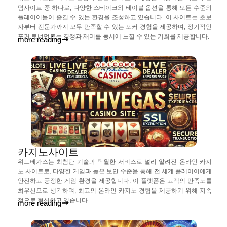
덤사이트 중 하나로, 다양한 스테이크와 테이블 옵션을 통해 모든 수준의
플레이어들이 즐길 수 있는 환경을 조성하고 있습니다. 이 사이트는 초보
자부터 전문가까지 모두 만족할 수 있는 포커 경험을 제공하며, 정기적인
포커 토너먼트는 경쟁과 재미를 동시에 느낄 수 있는 기회를 제공합니다.
more reading
카지노사이트
위드베가스는 최첨단 기술과 탁월한 서비스로 널리 알려진 온라인 카지
노 사이트로, 다양한 게임과 높은 보안 수준을 통해 전 세계 플레이어에게
안전하고 공정한 게임 환경을 제공합니다. 이 플랫폼은 고객의 만족도를
최우선으로 생각하며, 최고의 온라인 카지노 경험을 제공하기 위해 지속
적으로 혁신하고 있습니다.
more reading