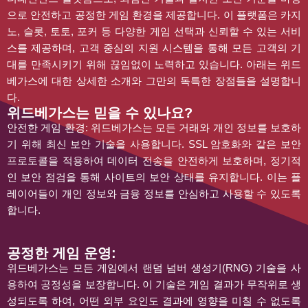
으로 안전하고 공정한 게임 환경을 제공합니다. 이 플랫폼은 카지
노, 슬롯, 토토, 포커 등 다양한 게임 선택과 신뢰할 수 있는 서비
스를 제공하며, 고객 중심의 지원 시스템을 통해 모든 고객의 기
대를 만족시키기 위해 끊임없이 노력하고 있습니다. 아래는 위드
베가스에 대한 상세한 소개와 그만의 독특한 장점들을 설명합니
다.
위드베가스는 믿을 수 있나요?
안전한 게임 환경: 위드베가스는 모든 거래와 개인 정보를 보호하
기 위해 최신 보안 기술을 사용합니다. SSL 암호화와 같은 보안
프로토콜을 적용하여 데이터 전송을 안전하게 보호하며, 정기적
인 보안 점검을 통해 사이트의 보안 상태를 유지합니다. 이는 플
레이어들이 개인 정보와 금융 정보를 안심하고 사용할 수 있도록
합니다.
공정한 게임 운영:
위드베가스는 모든 게임에서 랜덤 넘버 생성기(RNG) 기술을 사
용하여 공정성을 보장합니다. 이 기술은 게임 결과가 무작위로 생
성되도록 하여, 어떤 외부 요인도 결과에 영향을 미칠 수 없도록