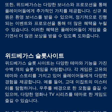
또한, 위드베가스는 다양한 보너스와 프로모션을 통해
플레이어들에게 추가적인 가치를 제공합니다. 신규 회
원은 환영 보너스를 받을 수 있으며, 정기적으로 진행
되는 이벤트와 프로모션을 통해 더 많은 혜택을 누릴
수 있습니다. 이러한 혜택은 플레이어들이 게임을 즐
기면서 더 많은 보상을 받을 수 있도록 도와줍니다.
위드베가스 슬롯사이트
위드베가스 슬롯 사이트는 다양한 테마와 기능을 가진
수백 개의 슬롯 게임을 자랑합니다. 각 게임은 고유의
테마와 스토리를 가지고 있어 플레이어들에게 다양한
경험을 제공합니다. 예를 들어, 고대 이집트의 미스터
리를 탐험하거나, 우주를 배경으로 한 모험을 즐길 수
있으며, 다양한 영화나 TV 시리즈를 테마로 한 게임도
즐길 수 있습니다.