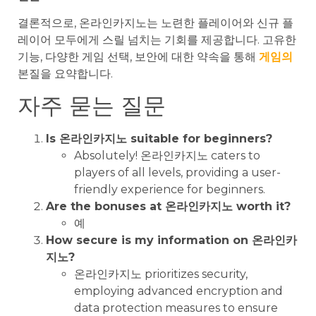
결론적으로, 온라인카지노는 노련한 플레이어와 신규 플
레이어 모두에게 스릴 넘치는 기회를 제공합니다. 고유한
기능, 다양한 게임 선택, 보안에 대한 약속을 통해
게임의
본질을 요약합니다.
자주 묻는 질문
Is 온라인카지노 suitable for beginners?
Absolutely! 온라인카지노 caters to
players of all levels, providing a user-
friendly experience for beginners.
Are the bonuses at 온라인카지노 worth it?
예
How secure is my information on 온라인카
지노?
온라인카지노 prioritizes security,
employing advanced encryption and
data protection measures to ensure