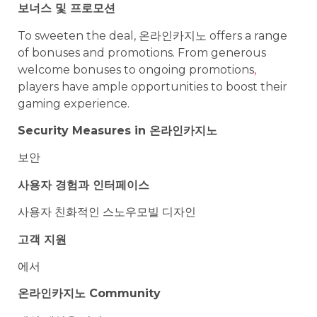
보너스 및 프로모션
To sweeten the deal, 온라인카지노 offers a range
of bonuses and promotions. From generous
welcome bonuses to ongoing promotions
,
players have ample opportunities to boost their
gaming experience.
Security Measures in 온라인카지노
보안
사용자 경험과 인터페이스
사용자 친화적인 스노우모빌 디자인
고객 지원
에서
온라인카지노 Community