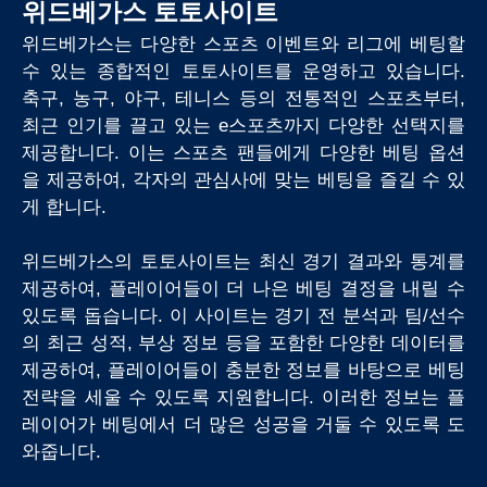
위드베가스 토토사이트
위드베가스는 다양한 스포츠 이벤트와 리그에 베팅할
수 있는 종합적인 토토사이트를 운영하고 있습니다.
축구, 농구, 야구, 테니스 등의 전통적인 스포츠부터,
최근 인기를 끌고 있는 e스포츠까지 다양한 선택지를
제공합니다. 이는 스포츠 팬들에게 다양한 베팅 옵션
을 제공하여, 각자의 관심사에 맞는 베팅을 즐길 수 있
게 합니다.
위드베가스의 토토사이트는 최신 경기 결과와 통계를
제공하여, 플레이어들이 더 나은 베팅 결정을 내릴 수
있도록 돕습니다. 이 사이트는 경기 전 분석과 팀/선수
의 최근 성적, 부상 정보 등을 포함한 다양한 데이터를
제공하여, 플레이어들이 충분한 정보를 바탕으로 베팅
전략을 세울 수 있도록 지원합니다. 이러한 정보는 플
레이어가 베팅에서 더 많은 성공을 거둘 수 있도록 도
와줍니다.