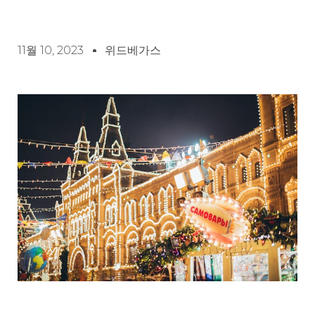
11월 10, 2023
위드베가스