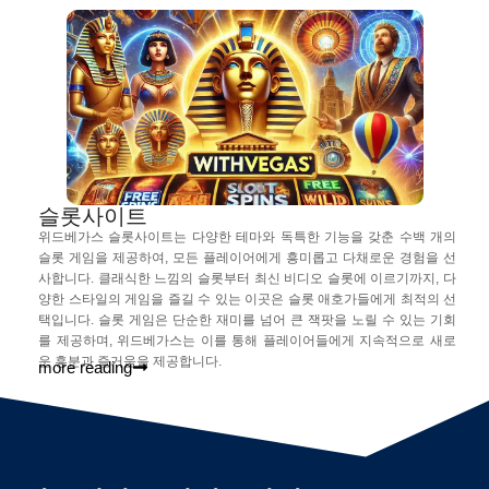
슬롯사이트
위드베가스 슬롯사이트는 다양한 테마와 독특한 기능을 갖춘 수백 개의
슬롯 게임을 제공하여, 모든 플레이어에게 흥미롭고 다채로운 경험을 선
사합니다. 클래식한 느낌의 슬롯부터 최신 비디오 슬롯에 이르기까지, 다
양한 스타일의 게임을 즐길 수 있는 이곳은 슬롯 애호가들에게 최적의 선
택입니다. 슬롯 게임은 단순한 재미를 넘어 큰 잭팟을 노릴 수 있는 기회
를 제공하며, 위드베가스는 이를 통해 플레이어들에게 지속적으로 새로
운 흥분과 즐거움을 제공합니다.
more reading