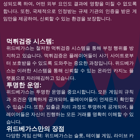
성되도록 하여, 어떤 외부 요인도 결과에 영향을 미칠 수 없도록
합니다. 또한, 국제적으로 인정받는 규제 기관의 인증을 받은 게
임만을 제공하여, 신뢰할 수 있는 환경을 보장합니다.
먹튀검증 시스템:
위드베가스는 철저한 먹튀검증 시스템을 통해 부정 행위를 방
지하고 있습니다. 먹튀검증은 플레이어들이 사기 사이트로부
터 보호받을 수 있도록 도와주는 중요한 과정입니다. 위드베가
스는 이러한 시스템을 통해 신뢰할 수 있는 온라인 카지노 플
랫폼으로 자리매김하고 있습니다.
투명한 운영:
위드베가스는 투명한 운영을 중요시합니다. 모든 게임의 규칙
과 조건은 명확하게 공개되며, 플레이어들이 언제든지 확인할
수 있습니다. 또한, 입출금 처리 과정도 투명하게 공개되어, 플
레이어들은 자신이 진행하는 모든 거래를 명확히 이해할 수 있
습니다.
위드베가스만의 장점
다양한 게임 선택: 위드베가스는 슬롯, 테이블 게임, 라이브 카