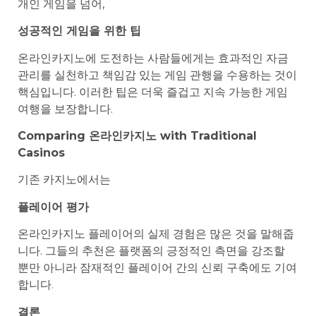
개인 게임을 넘어,
성공적인 게임을 위한 팁
온라인카지노에 도전하는 사람들에게는 효과적인 자금
관리를 실천하고 책임감 있는 게임 관행을 수용하는 것이
핵심입니다. 이러한 팁은 더욱 즐겁고 지속 가능한 게임
여행을 보장합니다.
Comparing 온라인카지노 with Traditional
Casinos
기존 카지노에서는
플레이어 평가
온라인카지노 플레이어의 실제 경험은 많은 것을 말해줍
니다. 그들의 추천은 플랫폼의 긍정적인 측면을 강조할
뿐만 아니라 잠재적인 플레이어 간의 신뢰 구축에도 기여
합니다
.
결론