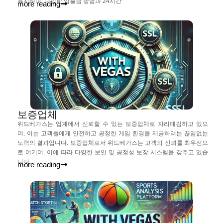
유지하며, 다양한 입출금 방법과 24시간
more reading
보증업체
위드베가스는 업계에서 신뢰할 수 있는 보증업체로 자리매김하고 있으
며, 이는 고객들에게 안전하고 공정한 게임 환경을 제공하려는 끊임없는
노력의 결과입니다. 보증업체로서 위드베가스는 고객의 신뢰를 최우선으
로 여기며, 이에 따라 다양한 보안 및 공정성 보장 시스템을 갖추고 있습
니다.
more reading