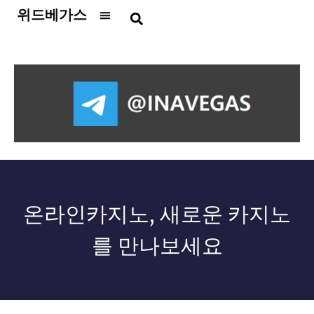
위드베가스
카지노사이트
슬롯사이트
토토사이트
홀덤사이트
온라인카지노
보증업체
먹튀검증
총판모집
꽁머니
뉴스
온라인카지노, 새로운 카지노
를 만나보세요