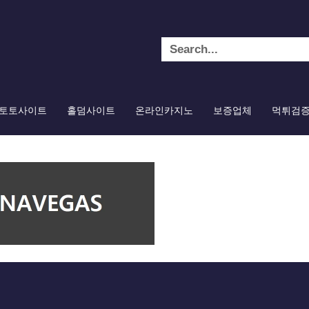
토토사이트
홀덤사이트
온라인카지노
보증업체
먹튀검