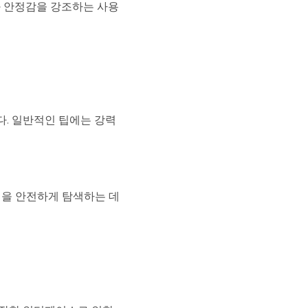
과 안정감을 강조하는 사용
. 일반적인 팁에는 강력
경을 안전하게 탐색하는 데