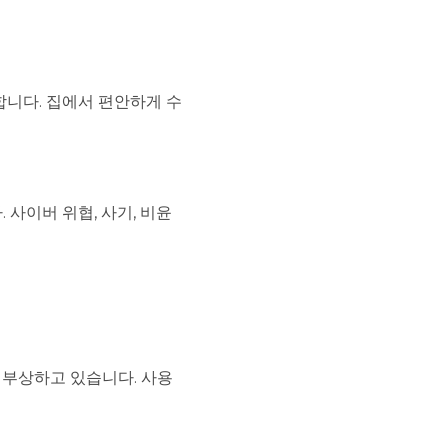
니다. 집에서 편안하게 수
사이버 위협, 사기, 비윤
 부상하고 있습니다. 사용