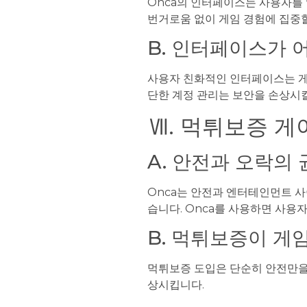
Onca의 인터페이스는 사용자를
번거로움 없이 게임 경험에 집중할
B. 인터페이스가
사용자 친화적인 인터페이스는 게임
단한 계정 관리는 보안을 손상시킬
Ⅶ. 먹튀보증 
A. 안전과 오락의
Onca는 안전과 엔터테인먼트 
습니다. Onca를 사용하면 사용
B. 먹튀보증이 게
먹튀보증 도입은 단순히 안전만을
상시킵니다.