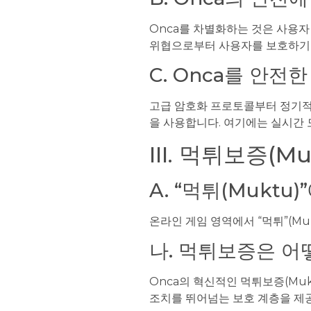
Onca를 차별화하는 것은 사용자
위협으로부터 사용자를 보호하기 
C. Onca를 안
고급 암호화 프로토콜부터 정기적
을 사용합니다. 여기에는 실시간 
III. 먹튀보증(M
A. “먹튀(Muktu
온라인 게임 영역에서 “먹튀”(Mu
나. 먹튀보증은 
Onca의 혁신적인 먹튀보증(Mu
조치를 뛰어넘는 보호 계층을 제