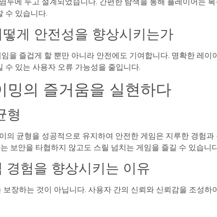
 염두에 두고 설계되었습니다. 간편한 탐색을 통해 플레이어는 
 수 있습니다.
 어떻게 안전성을 향상시키는가
을 즐겁게 할 뿐만 아니라 안전에도 기여합니다. 명확한 레이아
 수 있는 사용자 오류 가능성을 줄입니다.
게이밍의 즐거움을 실현하다
 균형
사이의 균형을 성공적으로 유지하여 안전한 게임은 지루한 경험과
자는 보안을 타협하지 않고도 스릴 넘치는 게임을 즐길 수 있습니다
임 경험을 향상시키는 이유
 보장하는 것이 아닙니다. 사용자 간의 신뢰와 신뢰감을 조성하여