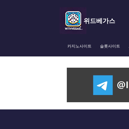
위드베가스
카지노사이트
슬롯사이트