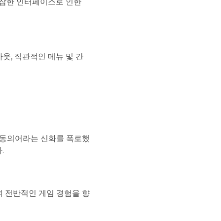
복잡한 인터페이스로 인한
웃, 직관적인 메뉴 및 간
 동의어라는 신화를 폭로했
.
 전반적인 게임 경험을 향