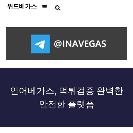
위드베가스
카지노사이트
슬롯사이트
토토사이트
홀덤사이트
온라인카지노
보증업체
먹튀검증
총판모집
꽁머니
뉴스
인어베가스, 먹튀검증 완벽한
안전한 플랫폼