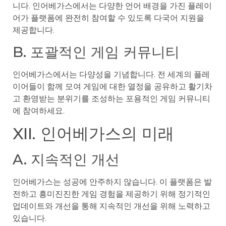
니다. 인어베가스에서는 다양한 언어 배경을 가진 플레이
어가 플랫폼에 완전히 참여할 수 있도록 다국어 지원을
제공합니다.
B. 포괄적인 게임 커뮤니티
인어베가스에서는 다양성을 기념합니다. 전 세계의 플레
이어들이 함께 모여 게임에 대한 열정을 공유하고 활기차
고 환영받는 분위기를 조성하는 포용적인 게임 커뮤니티
에 참여하세요.
XII. 인어베가스의 미래
A. 지속적인 개선
인어베가스는 성공에 안주하지 않습니다. 이 플랫폼은 발
전하고 흥미진진한 게임 경험을 제공하기 위해 정기적인
업데이트와 개선을 통해 지속적인 개선을 위해 노력하고
있습니다.