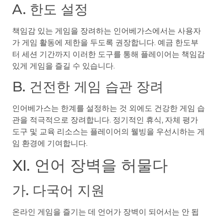
A. 한도 설정
책임감 있는 게임을 장려하는 인어베가스에서는 사용자
가 게임 활동에 제한을 두도록 권장합니다. 예금 한도부
터 세션 기간까지 이러한 도구를 통해 플레이어는 책임감
있게 게임을 즐길 수 있습니다.
B. 건전한 게임 습관 장려
인어베가스는 한계를 설정하는 것 외에도 건강한 게임 습
관을 적극적으로 장려합니다. 정기적인 휴식, 자체 평가
도구 및 교육 리소스는 플레이어의 웰빙을 우선시하는 게
임 환경에 기여합니다.
XI. 언어 장벽을 허물다
가. 다국어 지원
온라인 게임을 즐기는 데 언어가 장벽이 되어서는 안 됩