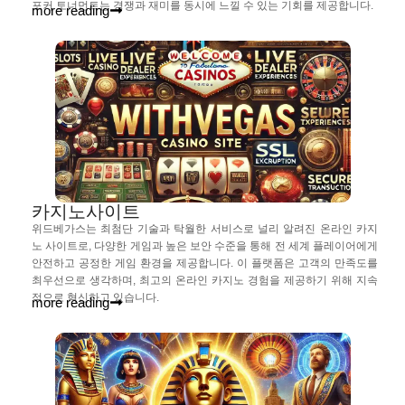
포커 토너먼트는 경쟁과 재미를 동시에 느낄 수 있는 기회를 제공합니다.
more reading
카지노사이트
위드베가스는 최첨단 기술과 탁월한 서비스로 널리 알려진 온라인 카지
노 사이트로, 다양한 게임과 높은 보안 수준을 통해 전 세계 플레이어에게
안전하고 공정한 게임 환경을 제공합니다. 이 플랫폼은 고객의 만족도를
최우선으로 생각하며, 최고의 온라인 카지노 경험을 제공하기 위해 지속
적으로 혁신하고 있습니다.
more reading