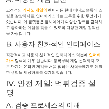
고전적인
카지노
게임의
팬이시든 현대 비디오 슬롯의 스
릴을 갈망하시든, 인어베가스에는 모두를 위한 무언가가
있습니다. 이 플랫폼은 플레이어가 다양한 장르를 탐색하
고 좋아하는 게임을 찾을 수 있도록 다양한 게임 컬렉션
을 자랑합니다.
B. 사용자 친화적인 인터페이스
직관적이고 사용자 친화적인 인터페이스 덕분에
인어베
가스
탐색이 매우 쉽습니다. 등록부터 게임 선택까지 모
든 단계는 온라인 게임을 처음 접하는 사람들에게도 원활
한 경험을 제공하도록 설계되었습니다.
IV. 안전 제일: 먹튀검증 설
명
A. 검증 프로세스의 이해