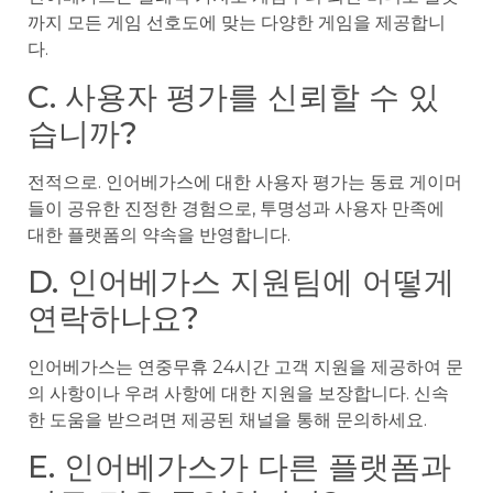
까지 모든 게임 선호도에 맞는 다양한 게임을 제공합니
다.
C. 사용자 평가를 신뢰할 수 있
습니까?
전적으로. 인어베가스에 대한 사용자 평가는 동료 게이머
들이 공유한 진정한 경험으로, 투명성과 사용자 만족에
대한 플랫폼의 약속을 반영합니다.
D. 인어베가스 지원팀에 어떻게
연락하나요?
인어베가스는 연중무휴 24시간 고객 지원을 제공하여 문
의 사항이나 우려 사항에 대한 지원을 보장합니다. 신속
한 도움을 받으려면 제공된 채널을 통해 문의하세요.
E. 인어베가스가 다른 플랫폼과