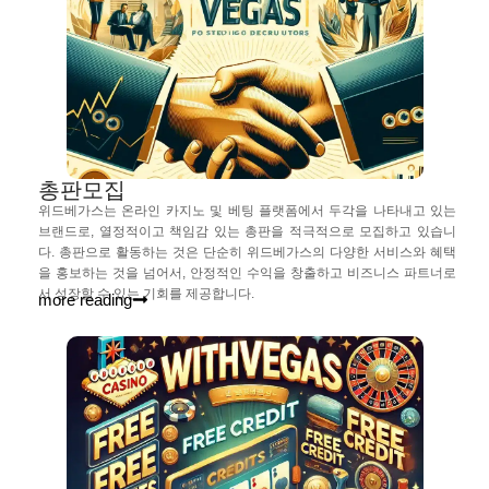
총판모집
위드베가스는 온라인 카지노 및 베팅 플랫폼에서 두각을 나타내고 있는
브랜드로, 열정적이고 책임감 있는 총판을 적극적으로 모집하고 있습니
다. 총판으로 활동하는 것은 단순히 위드베가스의 다양한 서비스와 혜택
을 홍보하는 것을 넘어서, 안정적인 수익을 창출하고 비즈니스 파트너로
서 성장할 수 있는 기회를 제공합니다.
more reading