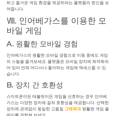
하고 즐거운 게임 환경을 제공하려는 플랫폼의 헌신을 보
여줍니다.
Ⅷ. 인어베가스를 이용한 모
바일 게임
A. 원활한 모바일 경험
인어베가스의 원활한 모바일 경험으로 이동 중에도 게임
의 스릴을 즐겨보세요. 플랫폼은 모바일 장치에 최적화되
어 있어 언제 어디서나 좋아하는 게임에 액세스할 수 있
습니다.
B. 장치 간 호환성
스마트폰이든 태블릿이든 게임을 선호하는 경우 인어베
가스는 다양한 장치에 걸쳐 호환성을 제공합니다. 선택한
장치에 관계없이 동일한 고품질
그래픽과
원활한 게임 플
레이를 경험해 보세요.