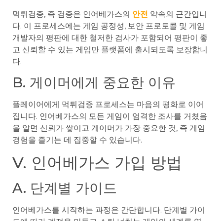
먹튀검증, 즉 검증은 인어베가스의
안전
약속의 근간입니
다. 이 프로세스에는 게임 공정성, 보안 프로토콜 및 게임
개발자의 평판에 대한 철저한 검사가 포함되어 평판이 좋
고 신뢰할 수 있는 게임만 플랫폼에 출시되도록 보장합니
다.
B. 게이머에게 중요한 이유
플레이어에게 먹튀검증 프로세스는 마음의 평화로 이어
집니다. 인어베가스의 모든 게임이 엄격한 조사를 거쳤음
을 알면 신뢰가 쌓이고 게이머가 가장 중요한 것, 즉 게임
경험을 즐기는 데 집중할 수 있습니다.
V. 인어베가스 가입 방법
A. 단계별 가이드
인어베가스를 시작하는 과정은 간단합니다. 단계별 가이