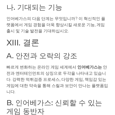
나. 기대되는 기능
인어베가스의 다음 단계는 무엇입니까? 이 혁신적인 플
랫폼에서 게임 경험을 더욱 향상시킬 새로운 기능, 게임
출시 및 기술 발전을 기대하십시오.
XIII. 결론
A. 안전과 오락의 강조
빠르게 변화하는 온라인 게임 세계에서
인어베가스는
안
전과 엔터테인먼트의 상징으로 두각을 나타내고 있습니
다. 강력한 먹튀검증 프로세스, 다양한 게임, 책임감 있는
게임에 대한 약속을 통해 스릴과 보안이 만나는 플랫폼입
니다.
B. 인어베가스: 신뢰할 수 있는
게임 동반자