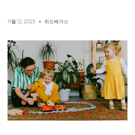
11월 12, 2023
위드베가스