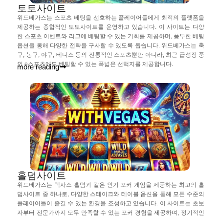
토토사이트
위드베가스는 스포츠 베팅을 선호하는 플레이어들에게 최적의 플랫폼을
제공하는 종합적인 토토사이트를 운영하고 있습니다. 이 사이트는 다양
한 스포츠 이벤트와 리그에 베팅할 수 있는 기회를 제공하며, 풍부한 베팅
옵션을 통해 다양한 전략을 구사할 수 있도록 돕습니다. 위드베가스는 축
구, 농구, 야구, 테니스 등의 전통적인 스포츠뿐만 아니라, 최근 급성장 중
인 e스포츠에도 베팅할 수 있는 폭넓은 선택지를 제공합니다.
more reading
홀덤사이트
위드베가스는 텍사스 홀덤과 같은 인기 포커 게임을 제공하는 최고의 홀
덤사이트 중 하나로, 다양한 스테이크와 테이블 옵션을 통해 모든 수준의
플레이어들이 즐길 수 있는 환경을 조성하고 있습니다. 이 사이트는 초보
자부터 전문가까지 모두 만족할 수 있는 포커 경험을 제공하며, 정기적인