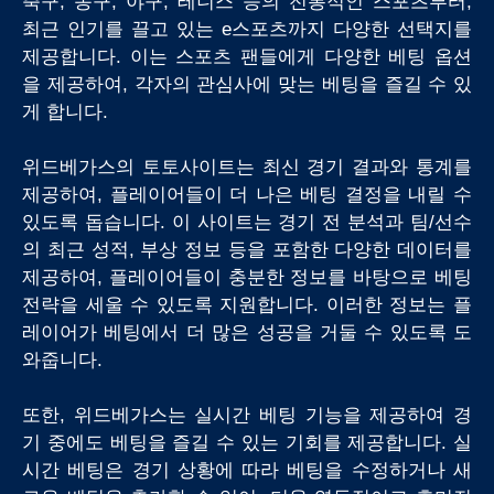
축구, 농구, 야구, 테니스 등의 전통적인 스포츠부터,
최근 인기를 끌고 있는 e스포츠까지 다양한 선택지를
제공합니다. 이는 스포츠 팬들에게 다양한 베팅 옵션
을 제공하여, 각자의 관심사에 맞는 베팅을 즐길 수 있
게 합니다.
위드베가스의 토토사이트는 최신 경기 결과와 통계를
제공하여, 플레이어들이 더 나은 베팅 결정을 내릴 수
있도록 돕습니다. 이 사이트는 경기 전 분석과 팀/선수
의 최근 성적, 부상 정보 등을 포함한 다양한 데이터를
제공하여, 플레이어들이 충분한 정보를 바탕으로 베팅
전략을 세울 수 있도록 지원합니다. 이러한 정보는 플
레이어가 베팅에서 더 많은 성공을 거둘 수 있도록 도
와줍니다.
또한, 위드베가스는 실시간 베팅 기능을 제공하여 경
기 중에도 베팅을 즐길 수 있는 기회를 제공합니다. 실
시간 베팅은 경기 상황에 따라 베팅을 수정하거나 새