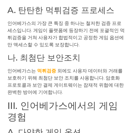
A. 탄탄한 먹튀검증 프로세스
인어베가스의 가장 큰 특징 중 하나는 철저한 검증 프로
세스입니다. 게임이 플랫폼에 등장하기 전에 포괄적인 먹
튀검증을 거쳐 사용자가 합법적이고 공정한 게임 옵션에
만 액세스할 수 있도록 보장합니다.
나. 최첨단 보안조치
인어베가스는
먹튀검증
외에도 사용자 데이터와 거래를
보호하기 위해 최첨단 보안 조치를 사용합니다. 암호화
프로토콜과 보안 결제 게이트웨이는 잠재적 위협에 대한
완벽한 방어에 기여합니다.
III. 인어베가스에서의 게임
경험
A. 다양한 게임 옵션