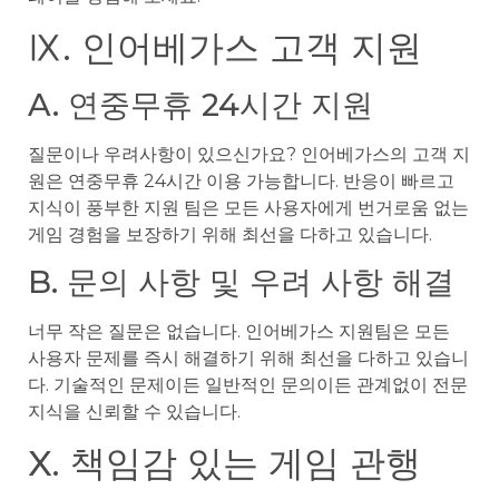
Ⅸ. 인어베가스 고객 지원
A. 연중무휴 24시간 지원
질문이나 우려사항이 있으신가요? 인어베가스의 고객 지
원은 연중무휴 24시간 이용 가능합니다. 반응이 빠르고
지식이 풍부한 지원 팀은 모든 사용자에게 번거로움 없는
게임 경험을 보장하기 위해 최선을 다하고 있습니다.
B. 문의 사항 및 우려 사항 해결
너무 작은 질문은 없습니다. 인어베가스 지원팀은 모든
사용자 문제를 즉시 해결하기 위해 최선을 다하고 있습니
다. 기술적인 문제이든 일반적인 문의이든 관계없이 전문
지식을 신뢰할 수 있습니다.
X. 책임감 있는 게임 관행