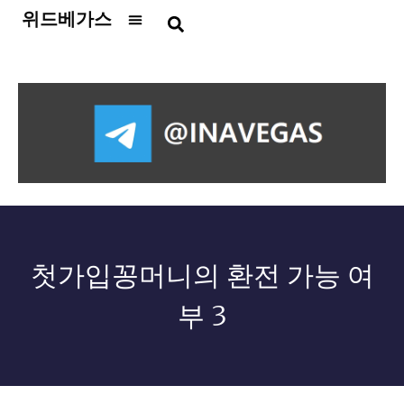
위드베가스
카지노사이트
슬롯사이트
토토사이트
홀덤사이트
온라인카지노
보증업체
먹튀검증
총판모집
꽁머니
뉴스
첫가입꽁머니의 환전 가능 여
부 3