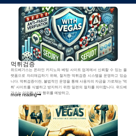
먹튀검증
위드베가스는 온라인 카지노와 베팅 사이트 업계에서 신뢰할 수 있는 플
랫폼으로 자리매김하기 위해, 철저한 먹튀검증 시스템을 운영하고 있습
니다. 먹튀검증이란, 불법적인 운영을 통해 사용자의 자금을 가로채는 '먹
튀' 사이트를 식별하고 방지하기 위한 일련의 절차를 의미합니다. 위드베
가스는 이러한 사기 행위를 예방하고,
more reading