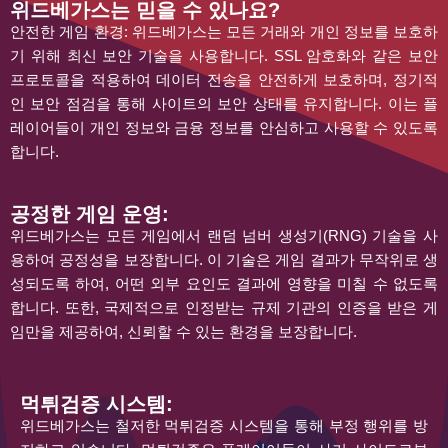
위드베가스는 믿을 수 있나요?
안전한 게임 환경: 위드베가스는 모든 거래와 개인 정보를 보호하
기 위해 최신 보안 기술을 사용합니다. SSL 암호화와 같은 보안
프로토콜을 적용하여 데이터 전송을 안전하게 보호하며, 정기적
인 보안 점검을 통해 사이트의 보안 상태를 유지합니다. 이는 플
레이어들이 개인 정보와 금융 정보를 안심하고 사용할 수 있도록
합니다.
공정한 게임 운영:
위드베가스는 모든 게임에서 랜덤 넘버 생성기(RNG) 기술을 사
용하여 공정성을 보장합니다. 이 기술은 게임 결과가 무작위로 생
성되도록 하여, 어떤 외부 요인도 결과에 영향을 미칠 수 없도록
합니다. 또한, 국제적으로 인정받는 규제 기관의 인증을 받은 게
임만을 제공하여, 신뢰할 수 있는 환경을 보장합니다.
먹튀검증 시스템:
위드베가스는 철저한 먹튀검증 시스템을 통해 부정 행위를 방