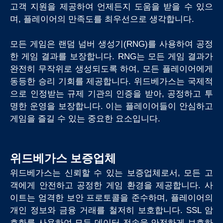
고객 지원을 제공하여 언제든지 도움을 받을 수 있으
며, 플레이어의 만족도를 최우선으로 생각합니다.
모든 게임은 랜덤 넘버 생성기(RNG)를 사용하여 공정
한 게임 결과를 보장합니다. RNG는 모든 게임 결과가
완전히 무작위로 생성되도록 하여, 모든 플레이어에게
동등한 승리 기회를 제공합니다. 위드베가스는 국제적
으로 인정받는 규제 기관의 인증을 받아, 공정하고 투
명한 운영을 보장합니다. 이는 플레이어들이 안심하고
게임을 즐길 수 있는 중요한 요소입니다.
위드베가스 보증업체
위드베가스는 신뢰할 수 있는 보증업체로서, 모든 고
객에게 안전하고 공정한 게임 환경을 제공합니다. 사
이트는 엄격한 보안 프로토콜을 준수하며, 플레이어의
개인 정보와 금융 거래를 철저히 보호합니다. SSL 암
호화를 사용하여 모든 데이터 전송을 안전하게 보호하