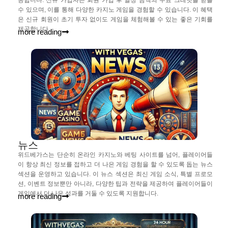
수 있으며, 이를 통해 다양한 카지노 게임을 경험할 수 있습니다. 이 혜택
은 신규 회원이 초기 투자 없이도 게임을 체험해볼 수 있는 좋은 기회를
제공합니다.
more reading
뉴스
위드베가스는 단순히 온라인 카지노와 베팅 사이트를 넘어, 플레이어들
이 항상 최신 정보를 접하고 더 나은 게임 경험을 할 수 있도록 돕는 뉴스
섹션을 운영하고 있습니다. 이 뉴스 섹션은 최신 게임 소식, 특별 프로모
션, 이벤트 정보뿐만 아니라, 다양한 팁과 전략을 제공하여 플레이어들이
게임에서 더 나은 성과를 거둘 수 있도록 지원합니다.
more reading