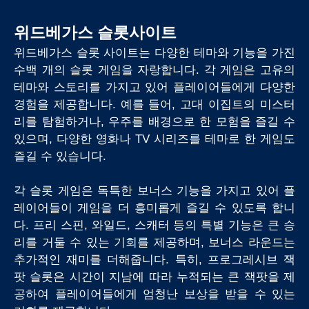
위드베가스 슬롯사이트
위드베가스 슬롯 사이트는 다양한 테마와 기능을 가진
수백 개의 슬롯 게임을 자랑합니다. 각 게임은 고유의
테마와 스토리를 가지고 있어 플레이어들에게 다양한
경험을 제공합니다. 예를 들어, 고대 이집트의 미스터
리를 탐험하거나, 우주를 배경으로 한 모험을 즐길 수
있으며, 다양한 영화나 TV 시리즈를 테마로 한 게임도
즐길 수 있습니다.
각 슬롯 게임은 독특한 보너스 기능을 가지고 있어 플
레이어들이 게임을 더 흥미롭게 즐길 수 있도록 합니
다. 프리 스핀, 와일드, 스캐터 등의 특별 기능은 큰 승
리를 거둘 수 있는 기회를 제공하며, 보너스 라운드는
추가적인 재미를 더해줍니다. 특히, 프로그레시브 잭
팟 슬롯은 시간이 지남에 따라 누적되는 큰 잭팟을 제
공하여 플레이어들에게 엄청난 보상을 받을 수 있는