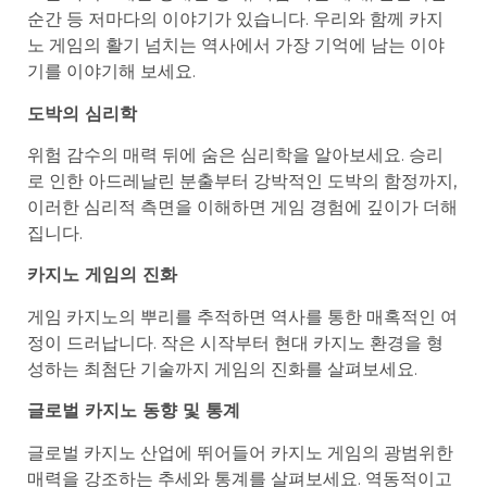
순간 등 저마다의 이야기가 있습니다. 우리와 함께 카지
노 게임의 활기 넘치는 역사에서 가장 기억에 남는 이야
기를 이야기해 보세요.
도박의 심리학
위험 감수의 매력 뒤에 숨은 심리학을 알아보세요. 승리
로 인한 아드레날린 분출부터 강박적인 도박의 함정까지,
이러한 심리적 측면을 이해하면 게임 경험에 깊이가 더해
집니다.
카지노 게임의 진화
게임 카지노의 뿌리를 추적하면 역사를 통한 매혹적인 여
정이 드러납니다. 작은 시작부터 현대 카지노 환경을 형
성하는 최첨단 기술까지 게임의 진화를 살펴보세요.
글로벌 카지노 동향 및 통계
글로벌 카지노 산업에 뛰어들어 카지노 게임의 광범위한
매력을 강조하는 추세와 통계를 살펴보세요. 역동적이고