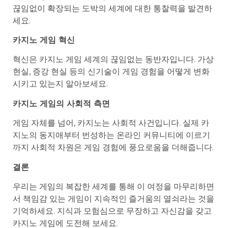
끊임없이 확장되는 도박의 세계에 대한 통찰력을 발견하
세요.
카지노 게임 혁신
혁신은 카지노 게임 세계의 끊임없는 동반자입니다. 가상
현실, 증강 현실 등의 신기술이 게임 경험을 어떻게 변화
시키고 있는지 알아보세요.
카지노 게임의 사회적 측면
게임 자체를 넘어, 카지노는 사회적 사건입니다. 실제 카
지노의 동지애부터 번성하는 온라인 커뮤니티에 이르기
까지 사회적 차원은 게임 경험에 풍요로움을 더해줍니다.
결론
우리는 게임의 복잡한 세계를 통해 이 여정을 마무리하면
서 책임감 있는 게임이 지속적인 즐거움의 열쇠라는 것을
기억하세요. 지식과 모험심으로 무장하고 자신감을 갖고
카지노 게임에 도전해 보세요.