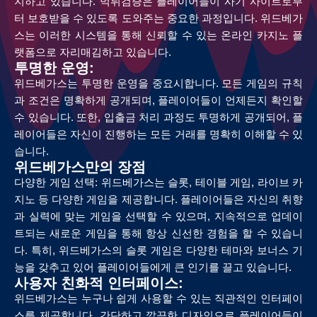
지하고 있습니다. 먹튀검증은 플레이어들이 사기 사이트로부
터 보호받을 수 있도록 도와주는 중요한 과정입니다. 위드베가
스는 이러한 시스템을 통해 신뢰할 수 있는 온라인 카지노 플
랫폼으로 자리매김하고 있습니다.
투명한 운영:
위드베가스는 투명한 운영을 중요시합니다. 모든 게임의 규칙
과 조건은 명확하게 공개되며, 플레이어들이 언제든지 확인할
수 있습니다. 또한, 입출금 처리 과정도 투명하게 공개되어, 플
레이어들은 자신이 진행하는 모든 거래를 명확히 이해할 수 있
습니다.
위드베가스만의 장점
다양한 게임 선택: 위드베가스는 슬롯, 테이블 게임, 라이브 카
지노 등 다양한 게임을 제공합니다. 플레이어들은 자신의 취향
과 실력에 맞는 게임을 선택할 수 있으며, 지속적으로 업데이
트되는 새로운 게임을 통해 항상 신선한 경험을 할 수 있습니
다. 특히, 위드베가스의 슬롯 게임은 다양한 테마와 보너스 기
능을 갖추고 있어 플레이어들에게 큰 인기를 끌고 있습니다.
사용자 친화적 인터페이스:
위드베가스는 누구나 쉽게 사용할 수 있는 직관적인 인터페이
스를 제공합니다. 간단하고 깔끔한 디자인으로 플레이어들이