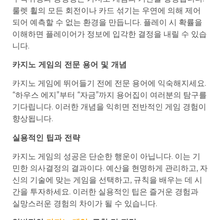
룰렛 휠의 모든 회전이나 카드 섞기는 우연에 의해 제어
되어 예측할 수 없는 환경을 만듭니다. 플레이 시 확률을
이해하면 플레이어가 정보에 입각한 결정을 내릴 수 있습
니다.
카지노 게임의 전문 용어 및 개념
카지노 게임에 뛰어들기 전에 전문 용어에 익숙해지세요.
“하우스 에지”부터 “자금”까지 용어집이 여러분의 탐구를
기다립니다. 이러한 개념을 익히면 전반적인 게임 경험이
향상됩니다.
실용적인 팁과 전략
카지노 게임의 성공은 단순한 행운이 아닙니다. 이는 기
민한 의사결정의 결과이다. 예산을 현명하게 관리하고, 자
신의 기술에 맞는 게임을 선택하고, 규칙을 배우는 데 시
간을 투자하세요. 이러한 실용적인 팁은 즐거운 경험과
실망스러운 경험의 차이가 될 수 있습니다.