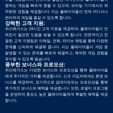
원하는 게임을 빠르게 찾을 수 있으며, 모바일 기기에서도 최
적화된 경험을 제공합니다. 이는 플레이어들이 언제 어디서나
편리하게 게임을 즐길 수 있도록 합니다.
강력한 고객 지원:
위드베가스는 24시간 고객 지원을 제공하여, 플레이어들이 언
제든지 필요한 도움을 받을 수 있도록 합니다. 전문적이고 친
절한 고객 지원팀은 이메일, 전화, 라이브 채팅을 통해 다양한
문제를 신속하게 해결해 줍니다. 이는 플레이어들이 게임 중
발생할 수 있는 문제를 빠르게 해결하고, 쾌적한 게임 경험을
유지할 수 있도록 돕습니다.
풍부한 보너스와 프로모션:
위드베가스는 다양한 보너스와 프로모션을 통해 플레이어들
에게 추가적인 가치를 제공합니다. 신규 가입자에게는 환영 보
너스를 제공하며, 정기적으로 업데이트되는 프로모션을 통해
추가적인 보너스와 혜택을 제공합니다. 또한, 로열티 프로그램
을 운영하여 충성도 높은 플레이어들에게 특별한 혜택을 제공
합니다.