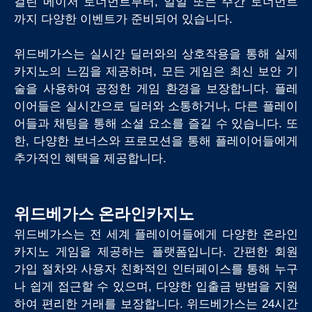
걸린 메이저 토너먼트부터, 일일 또는 주간 토너먼트
까지 다양한 이벤트가 준비되어 있습니다.
위드베가스는 실시간 딜러와의 상호작용을 통해 실제
카지노의 느낌을 제공하며, 모든 게임은 최신 보안 기
술을 사용하여 공정한 게임 환경을 보장합니다. 플레
이어들은 실시간으로 딜러와 소통하거나, 다른 플레이
어들과 채팅을 통해 소셜 요소를 즐길 수 있습니다. 또
한, 다양한 보너스와 프로모션을 통해 플레이어들에게
추가적인 혜택을 제공합니다.
위드베가스 온라인카지노
위드베가스는 전 세계 플레이어들에게 다양한 온라인
카지노 게임을 제공하는 플랫폼입니다. 간편한 회원
가입 절차와 사용자 친화적인 인터페이스를 통해 누구
나 쉽게 접근할 수 있으며, 다양한 입출금 방법을 지원
하여 편리한 거래를 보장합니다. 위드베가스는 24시간