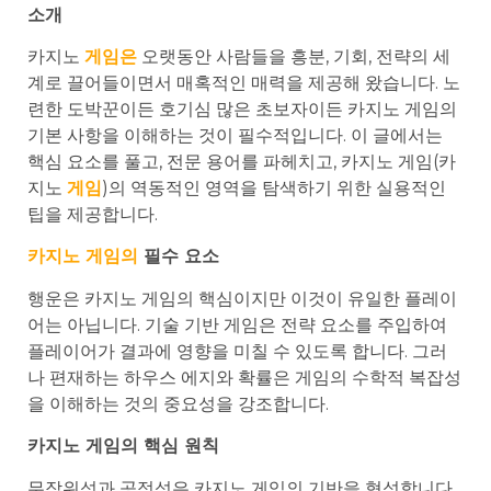
소개
카지노
게임은
오랫동안 사람들을 흥분, 기회, 전략의 세
계로 끌어들이면서 매혹적인 매력을 제공해 왔습니다. 노
련한 도박꾼이든 호기심 많은 초보자이든 카지노 게임의
기본 사항을 이해하는 것이 필수적입니다. 이 글에서는
핵심 요소를 풀고, 전문 용어를 파헤치고, 카지노 게임(카
지노
게임
)의 역동적인 영역을 탐색하기 위한 실용적인
팁을 제공합니다.
카지노
게임의
필수 요소
행운은 카지노 게임의 핵심이지만 이것이 유일한 플레이
어는 아닙니다. 기술 기반 게임은 전략 요소를 주입하여
플레이어가 결과에 영향을 미칠 수 있도록 합니다. 그러
나 편재하는 하우스 에지와 확률은 게임의 수학적 복잡성
을 이해하는 것의 중요성을 강조합니다.
카지노 게임의 핵심 원칙
무작위성과 공정성은 카지노 게임의 기반을 형성합니다.