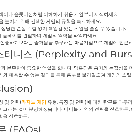
잭이나 슬롯머신처럼 이해하기 쉬운 게임부터 시작하세요
.
 높이기 위해 선택한 게임의 규칙을 숙지하세요.
상당한 손실 위험 없이 책임감 있는 게임을 즐길 수 있습니다.
 플레이를 관찰하여 게임의 역학을 파악하세요.
집중하기보다는 즐거움을 추구하는 마음가짐으로 게임에 접근하
니스 (Perplexity and Burst
과 분주함이 중요한 역할을 합니다. 당혹감은 흥미와 복잡성을 
리와 예측할 수 없는 결과를 통해 흥분을 불러일으켜 게임의 스
lusion)
 및 전략(
카지노 게임
유형, 특징 및 전략)에 대한 탐구를 마무
자이크라는 것이 분명해졌습니다. 테이블 게임의 전략을 선호하든,
력을 선호하든,
문 (FAQs)