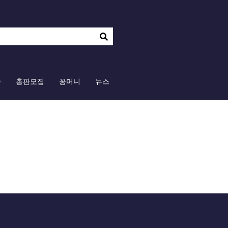
증
총판모집
꽁머니
뉴스