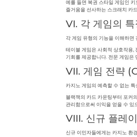
예를 들면 복권 스타일 게임인 키노
즐거움을 선사하는 스크래치 카드
VI. 각 게임의 특징
각 게임 유형의 기능을 이해하면 
테이블 게임은 사회적 상호작용, 
기회를 제공합니다. 전문 게임은
VII. 게임 전략 (G
카지노 게임의 예측할 수 없는 
블랙잭의 카드 카운팅부터 포커의
관리함으로써 이익을 얻을 수 있으
VIII. 신규 플레이
신규 이민자들에게는 카지노 환경이