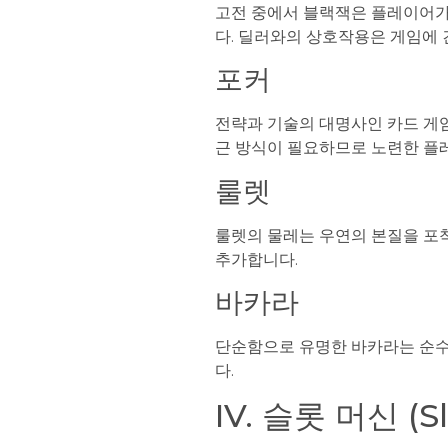
고전 중에서 블랙잭은 플레이어가 
다. 딜러와의 상호작용은 게임에
포커
전략과 기술의 대명사인 카드 게
근 방식이 필요하므로 노련한 플
룰렛
룰렛의 물레는 우연의 본질을 포
추가합니다.
바카라
단순함으로 유명한 바카라는 순수
다.
IV. 슬롯 머신 (Sl