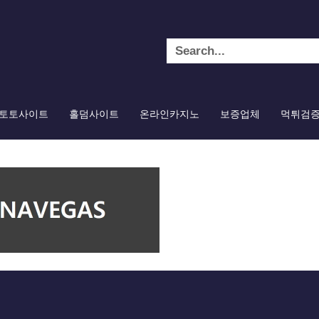
토토사이트
홀덤사이트
온라인카지노
보증업체
먹튀검