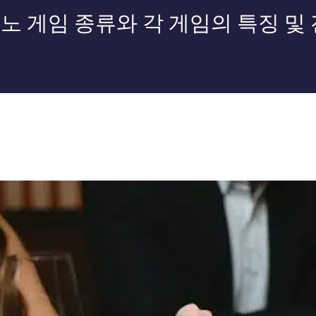
노 게임 종류와 각 게임의 특징 및