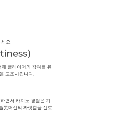
세요.
iness)
더해 플레이어의 참여를 유
릴을 고조시킵니다.
리하면서 카지노 경험은 기
 슬롯머신의 짜릿함을 선호