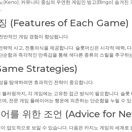
(Keno); 커뮤니티 중심의 우연한 게임인 빙고(Bingo) 숨겨
.
 (Features of Each Game)
전반적인 게임 경험이 향상됩니다.
전략적 사고, 전통의식을 제공합니다. 슬롯머신은 시각적 매력, 다
 단순함과 즉각적인 만족감을 통해 색다른 종류의 스릴을 추구하
ame Strategies)
특성을 탐색하려면 효과적인 전략이 중요합니다.
 블러핑까지, 각 게임에는 고유한 접근 방식이 필요합니다. 슬롯
며, 전문 게임 플레이어는 행운에 의존하는 단순함을 누릴 수 있
어를 위한 조언 (Advice for New
 압도적으로 보일 수 있습니다. 다음은 카지노 게임의 세계로 쉽