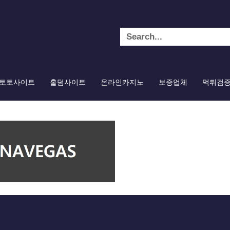
토토사이트
홀덤사이트
온라인카지노
보증업체
먹튀검