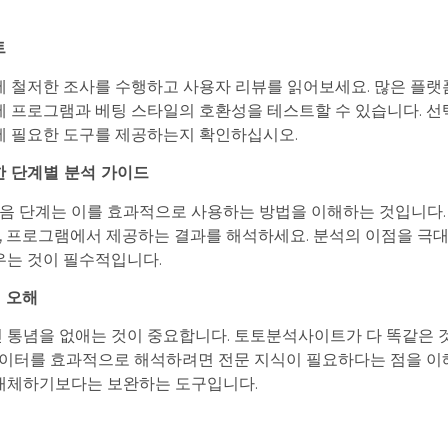
트
에 철저한 조사를 수행하고 사용자 리뷰를 읽어보세요. 많은 플랫
에 프로그램과 베팅 스타일의 호환성을 테스트할 수 있습니다. 선
에 필요한 도구를 제공하는지 확인하십시오.
 단계별 분석 가이드
 단계는 이를 효과적으로 사용하는 방법을 이해하는 것입니다. 
 프로그램에서 제공하는 결과를 해석하세요. 분석의 이점을 극
우는 것이 필수적입니다.
 오해
 통념을 없애는 것이 중요합니다. 토토분석사이트가 다 똑같은 것
데이터를 효과적으로 해석하려면 전문 지식이 필요하다는 점을 이
대체하기보다는 보완하는 도구입니다.