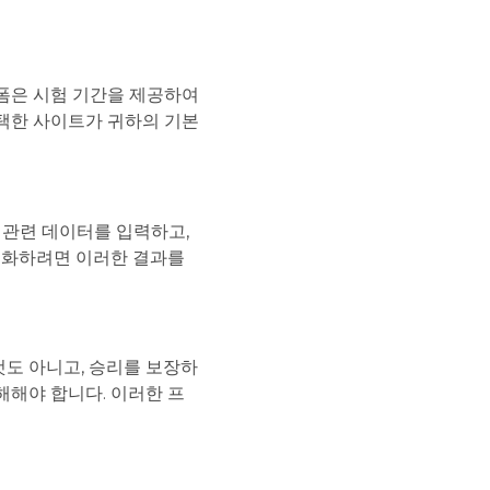
폼은 시험 기간을 제공하여
택한 사이트가 귀하의 기본
관련 데이터를 입력하고,
대화하려면 이러한 결과를
도 아니고, 승리를 보장하
해해야 합니다. 이러한 프