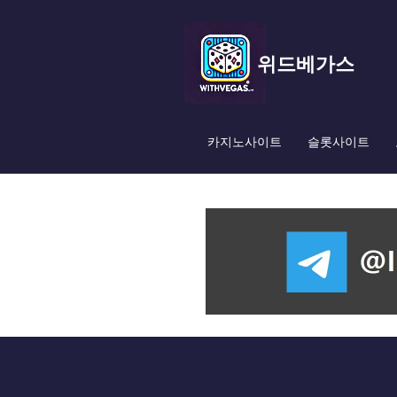
위드베가스
카지노사이트
슬롯사이트