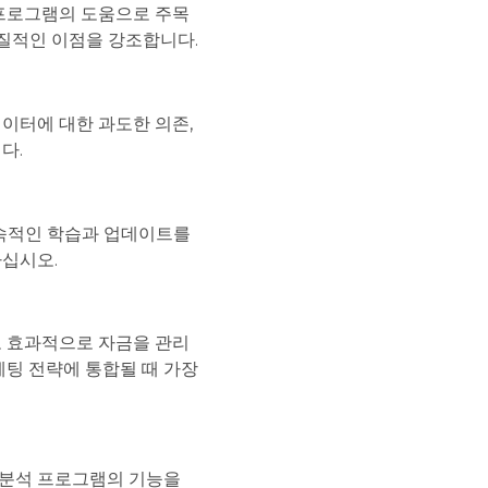
프로그램의 도움으로 주목
질적인 이점을 강조합니다.
이터에 대한 과도한 의존,
다.
속적인 학습과 업데이트를
십시오.
 효과적으로 자금을 관리
팅 전략에 통합될 때 가장
 분석 프로그램의 기능을