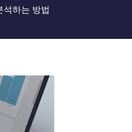
분석하는 방법