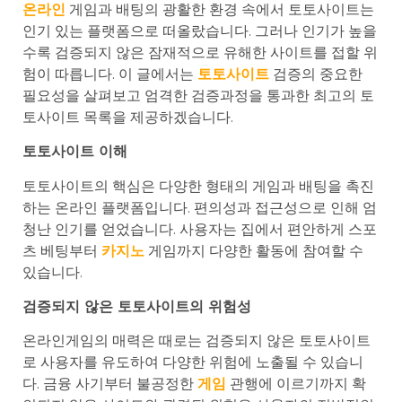
온라인
게임과 배팅의 광활한 환경 속에서 토토사이트는
인기 있는 플랫폼으로 떠올랐습니다. 그러나 인기가 높을
수록 검증되지 않은 잠재적으로 유해한 사이트를 접할 위
험이 따릅니다. 이 글에서는
토토사이트
검증의 중요한
필요성을 살펴보고 엄격한 검증과정을 통과한 최고의 토
토사이트 목록을 제공하겠습니다.
토토사이트 이해
토토사이트의 핵심은 다양한 형태의 게임과 배팅을 촉진
하는 온라인 플랫폼입니다. 편의성과 접근성으로 인해 엄
청난 인기를 얻었습니다. 사용자는 집에서 편안하게 스포
츠 베팅부터
카지노
게임까지 다양한 활동에 참여할 수
있습니다.
검증되지 않은 토토사이트의 위험성
온라인게임의 매력은 때로는 검증되지 않은 토토사이트
로 사용자를 유도하여 다양한 위험에 노출될 수 있습니
다. 금융 사기부터 불공정한
게임
관행에 이르기까지 확