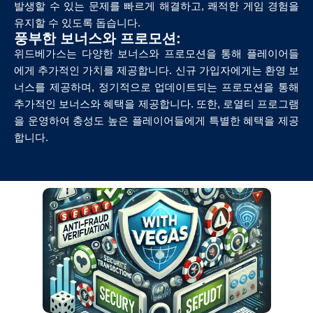
발생할 수 있는 문제를 빠르게 해결하고, 쾌적한 게임 경험을
유지할 수 있도록 돕습니다.
풍부한 보너스와 프로모션:
위드베가스는 다양한 보너스와 프로모션을 통해 플레이어들
에게 추가적인 가치를 제공합니다. 신규 가입자에게는 환영 보
너스를 제공하며, 정기적으로 업데이트되는 프로모션을 통해
추가적인 보너스와 혜택을 제공합니다. 또한, 로열티 프로그램
을 운영하여 충성도 높은 플레이어들에게 특별한 혜택을 제공
합니다.