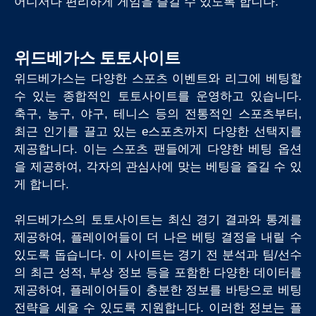
어디서나 편리하게 게임을 즐길 수 있도록 합니다.
위드베가스 토토사이트
위드베가스는 다양한 스포츠 이벤트와 리그에 베팅할
수 있는 종합적인 토토사이트를 운영하고 있습니다.
축구, 농구, 야구, 테니스 등의 전통적인 스포츠부터,
최근 인기를 끌고 있는 e스포츠까지 다양한 선택지를
제공합니다. 이는 스포츠 팬들에게 다양한 베팅 옵션
을 제공하여, 각자의 관심사에 맞는 베팅을 즐길 수 있
게 합니다.
위드베가스의 토토사이트는 최신 경기 결과와 통계를
제공하여, 플레이어들이 더 나은 베팅 결정을 내릴 수
있도록 돕습니다. 이 사이트는 경기 전 분석과 팀/선수
의 최근 성적, 부상 정보 등을 포함한 다양한 데이터를
제공하여, 플레이어들이 충분한 정보를 바탕으로 베팅
전략을 세울 수 있도록 지원합니다. 이러한 정보는 플