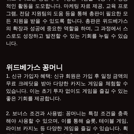
적인 활동을 도모합니다. 마케팅 자료 제공, 교육 프로
그램, 전담 지원팀의 도움 등을 통해 총판이 필요한 모
든 지원을 받을 수 있도록 합니다. 총판은 위드베가스
의 확장과 성공에 중요한 역할을 하며, 그 과정에서 스
스로도 성장하고 발전할 수 있는 기회를 누릴 수 있습
니다.
위드베가스 꽁머니
1. 신규 가입자 혜택: 신규 회원은 가입 후 일정 금액의
무료 크레딧을 받아 다양한 카지노 게임을 체험할 수
있습니다. 이는 초기 투자 없이도 게임을 즐길 수 있는
좋은 기회를 제공합니다.
2. 보너스 조건과 사용법: 꽁머니는 특정 조건을 충족
해야 사용할 수 있으며, 이를 통해 슬롯, 테이블 게임,
라이브 카지노 등 다양한 게임을 즐길 수 있습니다. 획