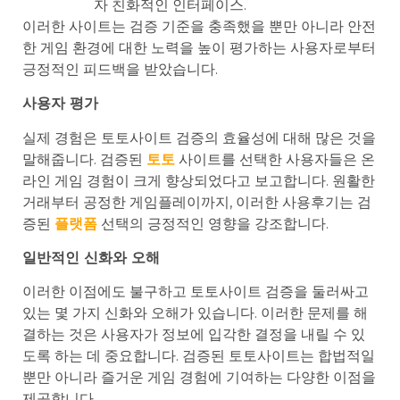
자 친화적인 인터페이스.
이러한 사이트는 검증 기준을 충족했을 뿐만 아니라 안전
한 게임 환경에 대한 노력을 높이 평가하는 사용자로부터
긍정적인 피드백을 받았습니다.
사용자 평가
실제 경험은 토토사이트 검증의 효율성에 대해 많은 것을
말해줍니다. 검증된
토토
사이트를 선택한 사용자들은 온
라인 게임 경험이 크게 향상되었다고 보고합니다. 원활한
거래부터 공정한 게임플레이까지, 이러한 사용후기는 검
증된
플랫폼
선택의 긍정적인 영향을 강조합니다.
일반적인 신화와 오해
이러한 이점에도 불구하고 토토사이트 검증을 둘러싸고
있는 몇 가지 신화와 오해가 있습니다. 이러한 문제를 해
결하는 것은 사용자가 정보에 입각한 결정을 내릴 수 있
도록 하는 데 중요합니다. 검증된 토토사이트는 합법적일
뿐만 아니라 즐거운 게임 경험에 기여하는 다양한 이점을
제공합니다.