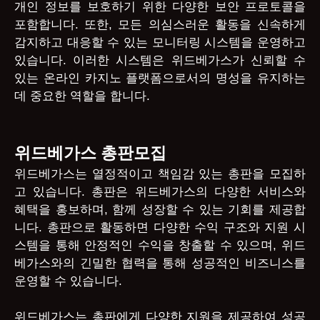
개인 정보를 보호하기 위한 다양한 보안 프로토콜을
포함합니다. 또한, 모든 의심스러운 활동을 신속하게
감지하고 대응할 수 있는 모니터링 시스템을 운영하고
있습니다. 이러한 시스템은 위드베가스가 신뢰할 수
있는 온라인 카지노 플랫폼으로서의 명성을 유지하는
데 중요한 역할을 합니다.
위드베가스 총판모집
위드베가스는 열정적이고 책임감 있는 총판을 모집하
고 있습니다. 총판은 위드베가스의 다양한 서비스와
혜택을 홍보하며, 함께 성장할 수 있는 기회를 제공합
니다. 총판으로 활동하면 다양한 수익 구조와 지원 시
스템을 통해 안정적인 수익을 창출할 수 있으며, 위드
베가스와의 긴밀한 협력을 통해 성공적인 비즈니스를
운영할 수 있습니다.
위드베가스는 총판에게 다양한 지원을 제공하여 성공