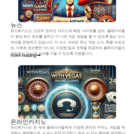
뉴스
위드베가스는 단순히 온라인 카지노와 베팅 사이트를 넘어, 플레이어들
이 항상 최신 정보를 접하고 더 나은 게임 경험을 할 수 있도록 돕는 뉴스
섹션을 운영하고 있습니다. 이 뉴스 섹션은 최신 게임 소식, 특별 프로모
션, 이벤트 정보뿐만 아니라, 다양한 팁과 전략을 제공하여 플레이어들이
게임에서 더 나은 성과를 거둘 수 있도록 지원합니다.
more reading
온라인카지노
위드베가스는 전 세계 플레이어들에게 다양한 온라인 카지노 게임을 제
공하는 플랫폼으로, 누구나 쉽게 접근하고 즐길 수 있는 환경을 제공합니