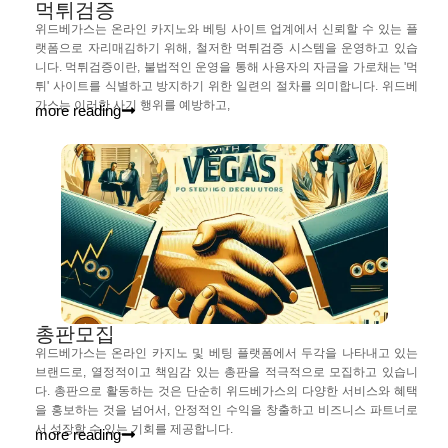
먹튀검증
위드베가스는 온라인 카지노와 베팅 사이트 업계에서 신뢰할 수 있는 플
랫폼으로 자리매김하기 위해, 철저한 먹튀검증 시스템을 운영하고 있습
니다. 먹튀검증이란, 불법적인 운영을 통해 사용자의 자금을 가로채는 '먹
튀' 사이트를 식별하고 방지하기 위한 일련의 절차를 의미합니다. 위드베
가스는 이러한 사기 행위를 예방하고,
more reading
총판모집
위드베가스는 온라인 카지노 및 베팅 플랫폼에서 두각을 나타내고 있는
브랜드로, 열정적이고 책임감 있는 총판을 적극적으로 모집하고 있습니
다. 총판으로 활동하는 것은 단순히 위드베가스의 다양한 서비스와 혜택
을 홍보하는 것을 넘어서, 안정적인 수익을 창출하고 비즈니스 파트너로
서 성장할 수 있는 기회를 제공합니다.
more reading