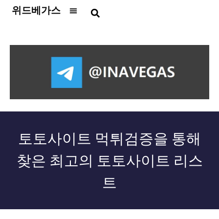
위드베가스
카지노사이트
슬롯사이트
토토사이트
홀덤사이트
온라인카지노
보증업체
먹튀검증
총판모집
꽁머니
뉴스
토토사이트 먹튀검증을 통해
찾은 최고의 토토사이트 리스
트