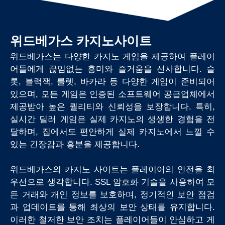
위드베가스 카지노사이트
위드베가스는 다양한 카지노 게임을 제공하여 플레이
어들에게 끊임없는 흥미와 즐거움을 선사합니다. 슬
롯, 블랙잭, 룰렛, 바카라 등 다양한 게임이 준비되어
있으며, 모든 게임은 인증된 소프트웨어 공급업체에서
제공받아 높은 퀄리티와 신뢰성을 보장합니다. 특히,
실시간 딜러 게임은 실제 카지노의 생생한 경험을 전
달하며, 집에서도 편안하게 실제 카지노에서 느낄 수
있는 긴장감과 흥분을 제공합니다.
위드베가스의 카지노 사이트는 플레이어의 안전을 최
우선으로 생각합니다. SSL 암호화 기술을 사용하여 모
든 거래와 개인 정보를 보호하며, 정기적인 보안 점검
과 업데이트를 통해 최상의 보안 상태를 유지합니다.
이러한 철저한 보안 조치는 플레이어들이 안심하고 게