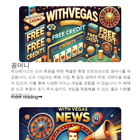
꽁머니
위드베가스는 신규 회원을 위한 특별한 환영 프로모션으로 꽁머니를 제
공합니다. 신규 가입자는 회원 가입 후 일정 금액의 무료 크레딧을 받을
수 있으며, 이를 통해 다양한 카지노 게임을 경험할 수 있습니다. 이 혜택
은 신규 회원이 초기 투자 없이도 게임을 체험해볼 수 있는 좋은 기회를
제공합니다.
more reading