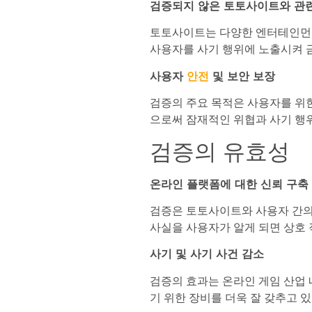
검증되지 않은 토토사이트와 관
토토사이트는 다양한 엔터테인먼트
사용자를 사기 행위에 노출시켜 금
사용자
안전
및 보안 보장
검증의 주요 목적은 사용자를 위
으로써 잠재적인 위협과 사기 행
검증의 유효성
온라인 플랫폼에 대한 신뢰 구축
검증은 토토사이트와 사용자 간의
사실을 사용자가 알게 되면 상호 
사기 및 사기 사건 감소
검증의 효과는 온라인 게임 산업
기 위한 장비를 더욱 잘 갖추고 