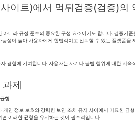
사이트)에서 먹튀검증(검증)의 
만 아니라 규정 준수의 중요한 구성 요소이기도 합니다. 검증기
가능성이 높아 사용자에게 합법적이고 신뢰할 수 있는 플랫폼을 
자 경험에 기여합니다. 사용자는 사기나 불법 행위에 대한 지속적
 과제
 균형
 개인 정보 보호와 강력한 보안 조치 유지 사이에서 미묘한 균형
려면 이러한 균형을 유지하는 것이 필수적입니다.