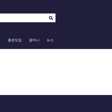
증
총판모집
꽁머니
뉴스