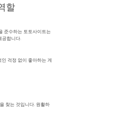
역할
준을 준수하는 토토사이트는
제공합니다.
인 걱정 없이 좋아하는 게
을 찾는 것입니다. 원활하