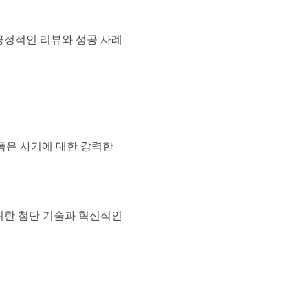
긍정적인 리뷰와 성공 사례
랫폼은 사기에 대한 강력한
위한 첨단 기술과 혁신적인