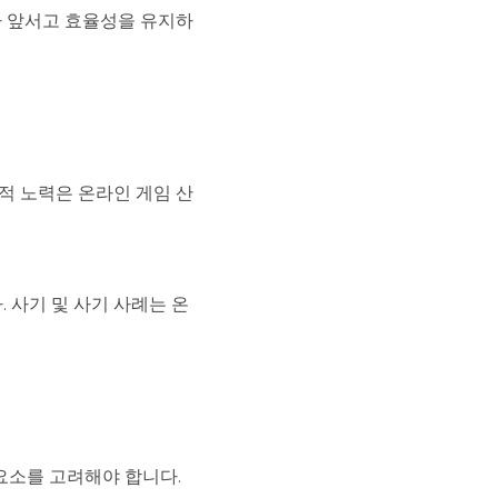
 앞서고 효율성을 유지하
적 노력은 온라인 게임 산
 사기 및 사기 사례는 온
요소를 고려해야 합니다.