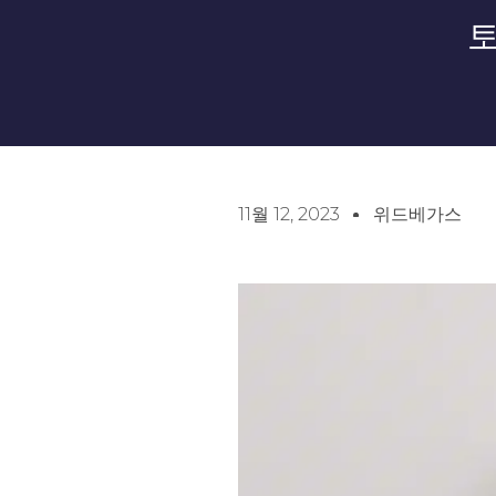
토
11월 12, 2023
위드베가스