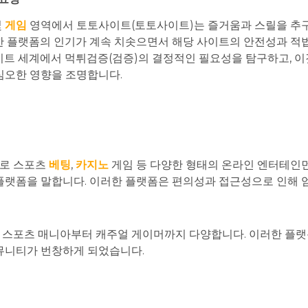
및
게임
영역에서 토토사이트(토토사이트)는 즐거움과 스릴을 추
한 플랫폼의 인기가 계속 치솟으면서 해당 사이트의 안전성과 적
트 세계에서 먹튀검증(검증)의 결정적인 필요성을 탐구하고, 이것
심오한 영향을 조명합니다.
로 스포츠
베팅
,
카지노
게임 등 다양한 형태의 온라인 엔터테인먼
플랫폼을 말합니다. 이러한 플랫폼은 편의성과 접근성으로 인해 
스포츠 매니아부터 캐주얼 게이머까지 다양합니다. 이러한 플랫
뮤니티가 번창하게 되었습니다.