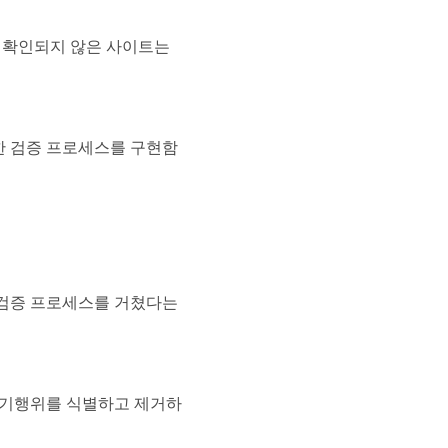
 확인되지 않은 사이트는
한 검증 프로세스를 구현함
 검증 프로세스를 거쳤다는
사기행위를 식별하고 제거하