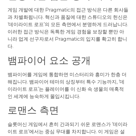
게임 개발에 대한 Pragmatic의 접근 방식은 다른 회사들
과 차별화됩니다. 혁신과 품질에 대한 스튜디오의 헌신은
‘데이라이트 로프’의 모든 측면에서 분명하게 드러납니다.
이러한 접근 방식은 독특한 게임 경험을 보장할 뿐만 아
니라 업계 선구자로서 Pragmatic의 입지를 확고히 합니
다.
뱀파이어 요소 공개
뱀파이어를 게임에 통합하면 미스터리와 흥미가 한층 더
해집니다. 뱀파이어 테마의 상징부터 특수 기능까지, ‘데
이라이트 로프’는 플레이어를 이 신화 속 생물의 매혹적
인 세계에 능숙하게 몰입시킵니다.
로맨스 측면
슬롯머신 게임에서 흔히 간과되기 쉬운 로맨스가 ‘데이라
이트 로프’에서는 중심 무대를 차지합니다. 이 게임은 설