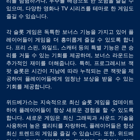
리를 탐험하거나, 우주를 배경으로 한 모험을 즐길 수
있으며, 다양한 영화나 TV 시리즈를 테마로 한 게임도
즐길 수 있습니다.
각 슬롯 게임은 독특한 보너스 기능을 가지고 있어 플
레이어들이 게임을 더 흥미롭게 즐길 수 있도록 합니
다. 프리 스핀, 와일드, 스캐터 등의 특별 기능은 큰 승
리를 거둘 수 있는 기회를 제공하며, 보너스 라운드는
추가적인 재미를 더해줍니다. 특히, 프로그레시브 잭
팟 슬롯은 시간이 지남에 따라 누적되는 큰 잭팟을 제
공하여 플레이어들에게 엄청난 보상을 받을 수 있는
기회를 제공합니다.
위드베가스는 지속적으로 최신 슬롯 게임을 업데이트
하여 플레이어들이 항상 새로운 경험을 할 수 있도록
합니다. 새로운 게임은 최신 그래픽과 사운드 기술을
사용하여 높은 퀄리티를 자랑하며, 플레이어들은 항상
최신 트렌드의 게임을 즐길 수 있습니다. 또한, 위드베