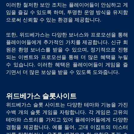
이러한 철저한 보안 조치는 플레이어들이 안심하고 게
임을 즐길 수 있도록 하며, 투명한 운영 방식을 유지함
으로써 신뢰할 수 있는 환경을 제공합니다.
또한, 위드베가스는 다양한 보너스와 프로모션을 통해
플레이어들에게 추가적인 가치를 제공합니다. 신규 회
원은 환영 보너스를 받을 수 있으며, 정기적으로 진행
되는 이벤트와 프로모션을 통해 더 많은 혜택을 누릴
수 있습니다. 이러한 혜택은 플레이어들이 게임을 즐
기면서 더 많은 보상을 받을 수 있도록 도와줍니다.
위드베가스 슬롯사이트
위드베가스 슬롯 사이트는 다양한 테마와 기능을 가진
수백 개의 슬롯 게임을 자랑합니다. 각 게임은 고유의
테마와 스토리를 가지고 있어 플레이어들에게 다양한
경험을 제공합니다. 예를 들어, 고대 이집트의 미스터