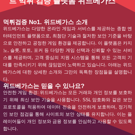
트 먹튀 검증 플랫폼 위드베가스
먹튀검증 No1. 위드베가스 소개
위드베가스는 다양한 온라인 게임과 서비스를 제공하는 종합 엔
터테인먼트 플랫폼으로, 최첨단 기술과 철저한 보안 기준을 바탕
으로 안전하고 공정한 게임 환경을 제공합니다. 이 플랫폼은 카지
노, 슬롯, 토토, 포커 등 다양한 게임 선택과 신뢰할 수 있는 서비
스를 제공하며, 고객 중심의 지원 시스템을 통해 모든 고객의 기
대를 만족시키기 위해 끊임없이 노력하고 있습니다. 아래는 위드
베가스에 대한 상세한 소개와 그만의 독특한 장점들을 설명합니
다.
위드베가스는 믿을 수 있나요?
안전한 게임 환경: 위드베가스는 모든 거래와 개인 정보를 보호하
기 위해 최신 보안 기술을 사용합니다. SSL 암호화와 같은 보안
프로토콜을 적용하여 데이터 전송을 안전하게 보호하며, 정기적
인 보안 점검을 통해 사이트의 보안 상태를 유지합니다. 이는 플
레이어들이 개인 정보와 금융 정보를 안심하고 사용할 수 있도록
합니다.