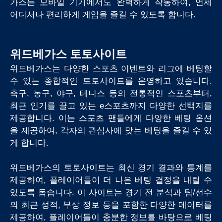
가스는 모바일 기기에서도 완벽하게 작동하여, 언제
어디서나 편리하게 게임을 즐길 수 있도록 합니다.
위드베가스 토토사이트
위드베가스는 다양한 스포츠 이벤트와 리그에 베팅할
수 있는 종합적인 토토사이트를 운영하고 있습니다.
축구, 농구, 야구, 테니스 등의 전통적인 스포츠부터,
최근 인기를 끌고 있는 e스포츠까지 다양한 선택지를
제공합니다. 이는 스포츠 팬들에게 다양한 베팅 옵션
을 제공하여, 각자의 관심사에 맞는 베팅을 즐길 수 있
게 합니다.
위드베가스의 토토사이트는 최신 경기 결과와 통계를
제공하여, 플레이어들이 더 나은 베팅 결정을 내릴 수
있도록 돕습니다. 이 사이트는 경기 전 분석과 팀/선수
의 최근 성적, 부상 정보 등을 포함한 다양한 데이터를
제공하여, 플레이어들이 충분한 정보를 바탕으로 베팅