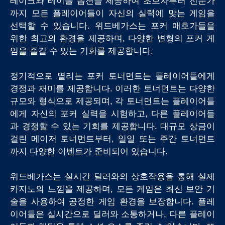
테이크와 테이블 옵션을 제공하여 초보자부터 전문가
까지 모든 플레이어들이 자신의 실력에 맞는 게임을
선택할 수 있습니다. 위드베가스는 포커 애호가들을
위한 최고의 환경을 제공하며, 다양한 변형의 포커 게
임을 즐길 수 있는 기회를 제공합니다.
정기적으로 열리는 포커 토너먼트는 플레이어들에게
경쟁과 재미를 제공합니다. 이러한 토너먼트는 다양한
규모와 형식으로 제공되며, 각 토너먼트는 플레이어들
에게 자신의 포커 실력을 시험하고, 다른 플레이어들
과 경쟁할 수 있는 기회를 제공합니다. 대규모 상금이
걸린 메이저 토너먼트부터, 일일 또는 주간 토너먼트
까지 다양한 이벤트가 준비되어 있습니다.
위드베가스는 실시간 딜러와의 상호작용을 통해 실제
카지노의 느낌을 제공하며, 모든 게임은 최신 보안 기
술을 사용하여 공정한 게임 환경을 보장합니다. 플레
이어들은 실시간으로 딜러와 소통하거나, 다른 플레이