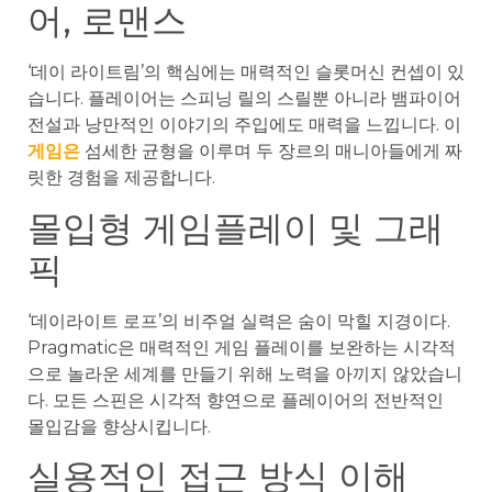
어, 로맨스
‘데이 라이트림’의 핵심에는 매력적인 슬롯머신 컨셉이 있
습니다. 플레이어는 스피닝 릴의 스릴뿐 아니라 뱀파이어
전설과 낭만적인 이야기의 주입에도 매력을 느낍니다. 이
게임은
섬세한 균형을 이루며 두 장르의 매니아들에게 짜
릿한 경험을 제공합니다.
몰입형 게임플레이 및 그래
픽
‘데이라이트 로프’의 비주얼 실력은 숨이 막힐 지경이다.
Pragmatic은 매력적인 게임 플레이를 보완하는 시각적
으로 놀라운 세계를 만들기 위해 노력을 아끼지 않았습니
다. 모든 스핀은 시각적 향연으로 플레이어의 전반적인
몰입감을 향상시킵니다.
실용적인 접근 방식 이해