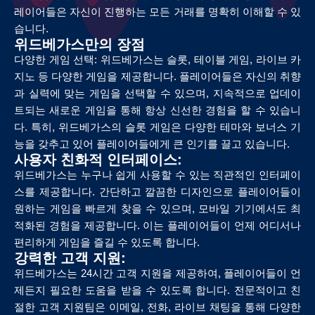
레이어들은 자신이 진행하는 모든 거래를 명확히 이해할 수 있
습니다.
위드베가스만의 장점
다양한 게임 선택: 위드베가스는 슬롯, 테이블 게임, 라이브 카
지노 등 다양한 게임을 제공합니다. 플레이어들은 자신의 취향
과 실력에 맞는 게임을 선택할 수 있으며, 지속적으로 업데이
트되는 새로운 게임을 통해 항상 신선한 경험을 할 수 있습니
다. 특히, 위드베가스의 슬롯 게임은 다양한 테마와 보너스 기
능을 갖추고 있어 플레이어들에게 큰 인기를 끌고 있습니다.
사용자 친화적 인터페이스:
위드베가스는 누구나 쉽게 사용할 수 있는 직관적인 인터페이
스를 제공합니다. 간단하고 깔끔한 디자인으로 플레이어들이
원하는 게임을 빠르게 찾을 수 있으며, 모바일 기기에서도 최
적화된 경험을 제공합니다. 이는 플레이어들이 언제 어디서나
편리하게 게임을 즐길 수 있도록 합니다.
강력한 고객 지원:
위드베가스는 24시간 고객 지원을 제공하여, 플레이어들이 언
제든지 필요한 도움을 받을 수 있도록 합니다. 전문적이고 친
절한 고객 지원팀은 이메일, 전화, 라이브 채팅을 통해 다양한