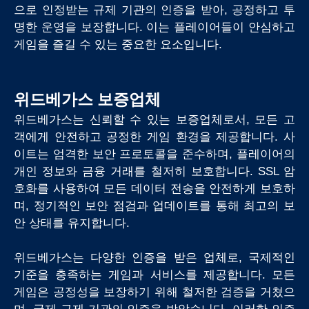
으로 인정받는 규제 기관의 인증을 받아, 공정하고 투
명한 운영을 보장합니다. 이는 플레이어들이 안심하고
게임을 즐길 수 있는 중요한 요소입니다.
위드베가스 보증업체
위드베가스는 신뢰할 수 있는 보증업체로서, 모든 고
객에게 안전하고 공정한 게임 환경을 제공합니다. 사
이트는 엄격한 보안 프로토콜을 준수하며, 플레이어의
개인 정보와 금융 거래를 철저히 보호합니다. SSL 암
호화를 사용하여 모든 데이터 전송을 안전하게 보호하
며, 정기적인 보안 점검과 업데이트를 통해 최고의 보
안 상태를 유지합니다.
위드베가스는 다양한 인증을 받은 업체로, 국제적인
기준을 충족하는 게임과 서비스를 제공합니다. 모든
게임은 공정성을 보장하기 위해 철저한 검증을 거쳤으