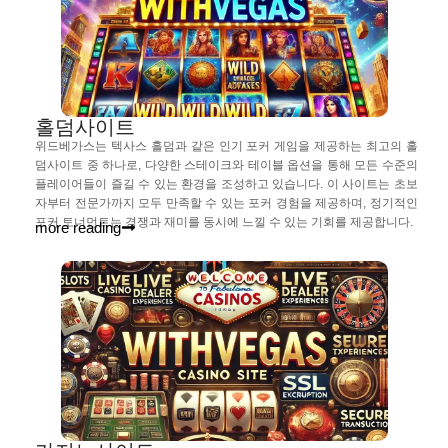
홀덤사이트
위드베가스는 텍사스 홀덤과 같은 인기 포커 게임을 제공하는 최고의 홀
덤사이트 중 하나로, 다양한 스테이크와 테이블 옵션을 통해 모든 수준의
플레이어들이 즐길 수 있는 환경을 조성하고 있습니다. 이 사이트는 초보
자부터 전문가까지 모두 만족할 수 있는 포커 경험을 제공하며, 정기적인
포커 토너먼트는 경쟁과 재미를 동시에 느낄 수 있는 기회를 제공합니다.
more reading