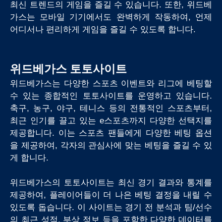
최신 트렌드의 게임을 즐길 수 있습니다. 또한, 위드베
가스는 모바일 기기에서도 완벽하게 작동하여, 언제
어디서나 편리하게 게임을 즐길 수 있도록 합니다.
위드베가스 토토사이트
위드베가스는 다양한 스포츠 이벤트와 리그에 베팅할
수 있는 종합적인 토토사이트를 운영하고 있습니다.
축구, 농구, 야구, 테니스 등의 전통적인 스포츠부터,
최근 인기를 끌고 있는 e스포츠까지 다양한 선택지를
제공합니다. 이는 스포츠 팬들에게 다양한 베팅 옵션
을 제공하여, 각자의 관심사에 맞는 베팅을 즐길 수 있
게 합니다.
위드베가스의 토토사이트는 최신 경기 결과와 통계를
제공하여, 플레이어들이 더 나은 베팅 결정을 내릴 수
있도록 돕습니다. 이 사이트는 경기 전 분석과 팀/선수
의 최근 성적, 부상 정보 등을 포함한 다양한 데이터를