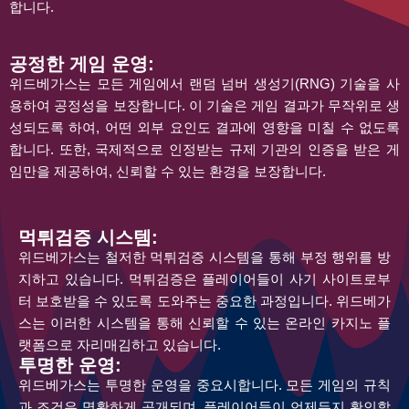
합니다.
공정한 게임 운영:
위드베가스는 모든 게임에서 랜덤 넘버 생성기(RNG) 기술을 사
용하여 공정성을 보장합니다. 이 기술은 게임 결과가 무작위로 생
성되도록 하여, 어떤 외부 요인도 결과에 영향을 미칠 수 없도록
합니다. 또한, 국제적으로 인정받는 규제 기관의 인증을 받은 게
임만을 제공하여, 신뢰할 수 있는 환경을 보장합니다.
먹튀검증 시스템:
위드베가스는 철저한 먹튀검증 시스템을 통해 부정 행위를 방
지하고 있습니다. 먹튀검증은 플레이어들이 사기 사이트로부
터 보호받을 수 있도록 도와주는 중요한 과정입니다. 위드베가
스는 이러한 시스템을 통해 신뢰할 수 있는 온라인 카지노 플
랫폼으로 자리매김하고 있습니다.
투명한 운영:
위드베가스는 투명한 운영을 중요시합니다. 모든 게임의 규칙
과 조건은 명확하게 공개되며, 플레이어들이 언제든지 확인할