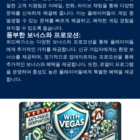
절한 고객 지원팀은 이메일, 전화, 라이브 채팅을 통해 다양한
문제를 신속하게 해결해 줍니다. 이는 플레이어들이 게임 중
발생할 수 있는 문제를 빠르게 해결하고, 쾌적한 게임 경험을
유지할 수 있도록 돕습니다.
풍부한 보너스와 프로모션:
위드베가스는 다양한 보너스와 프로모션을 통해 플레이어들
에게 추가적인 가치를 제공합니다. 신규 가입자에게는 환영 보
너스를 제공하며, 정기적으로 업데이트되는 프로모션을 통해
추가적인 보너스와 혜택을 제공합니다. 또한, 로열티 프로그램
을 운영하여 충성도 높은 플레이어들에게 특별한 혜택을 제공
합니다.