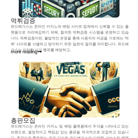
먹튀검증
위드베가스는 온라인 카지노와 베팅 사이트 업계에서 신뢰할 수 있는 플
랫폼으로 자리매김하기 위해, 철저한 먹튀검증 시스템을 운영하고 있습
니다. 먹튀검증이란, 불법적인 운영을 통해 사용자의 자금을 가로채는 '먹
튀' 사이트를 식별하고 방지하기 위한 일련의 절차를 의미합니다. 위드베
가스는 이러한 사기 행위를 예방하고,
more reading
총판모집
위드베가스는 온라인 카지노 및 베팅 플랫폼에서 두각을 나타내고 있는
브랜드로, 열정적이고 책임감 있는 총판을 적극적으로 모집하고 있습니
다. 총판으로 활동하는 것은 단순히 위드베가스의 다양한 서비스와 혜택