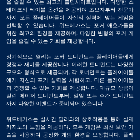
을 즐길 수 있는 최고의 홀덤사이트입니다. 다양한 스
테이크와 테이블 옵션을 제공하여 초보자부터 전문가
까지 모든 플레이어들이 자신의 실력에 맞는 게임을
선택할 수 있습니다. 위드베가스는 포커 애호가들을
위한 최고의 환경을 제공하며, 다양한 변형의 포커 게
임을 즐길 수 있는 기회를 제공합니다.
정기적으로 열리는 포커 토너먼트는 플레이어들에게
경쟁과 재미를 제공합니다. 이러한 토너먼트는 다양한
규모와 형식으로 제공되며, 각 토너먼트는 플레이어들
에게 자신의 포커 실력을 시험하고, 다른 플레이어들
과 경쟁할 수 있는 기회를 제공합니다. 대규모 상금이
걸린 메이저 토너먼트부터, 일일 또는 주간 토너먼트
까지 다양한 이벤트가 준비되어 있습니다.
위드베가스는 실시간 딜러와의 상호작용을 통해 실제
카지노의 느낌을 제공하며, 모든 게임은 최신 보안 기
술을 사용하여 공정한 게임 환경을 보장합니다. 플레