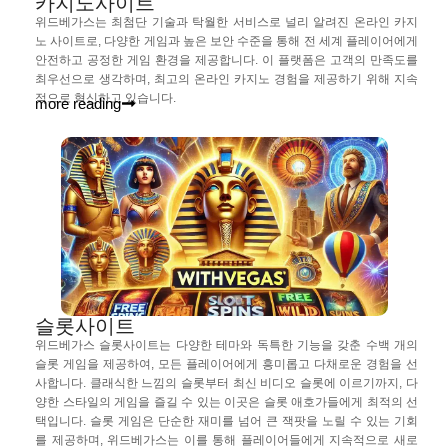
카지노사이트
위드베가스는 최첨단 기술과 탁월한 서비스로 널리 알려진 온라인 카지
노 사이트로, 다양한 게임과 높은 보안 수준을 통해 전 세계 플레이어에게
안전하고 공정한 게임 환경을 제공합니다. 이 플랫폼은 고객의 만족도를
최우선으로 생각하며, 최고의 온라인 카지노 경험을 제공하기 위해 지속
적으로 혁신하고 있습니다.
more reading
슬롯사이트
위드베가스 슬롯사이트는 다양한 테마와 독특한 기능을 갖춘 수백 개의
슬롯 게임을 제공하여, 모든 플레이어에게 흥미롭고 다채로운 경험을 선
사합니다. 클래식한 느낌의 슬롯부터 최신 비디오 슬롯에 이르기까지, 다
양한 스타일의 게임을 즐길 수 있는 이곳은 슬롯 애호가들에게 최적의 선
택입니다. 슬롯 게임은 단순한 재미를 넘어 큰 잭팟을 노릴 수 있는 기회
를 제공하며, 위드베가스는 이를 통해 플레이어들에게 지속적으로 새로