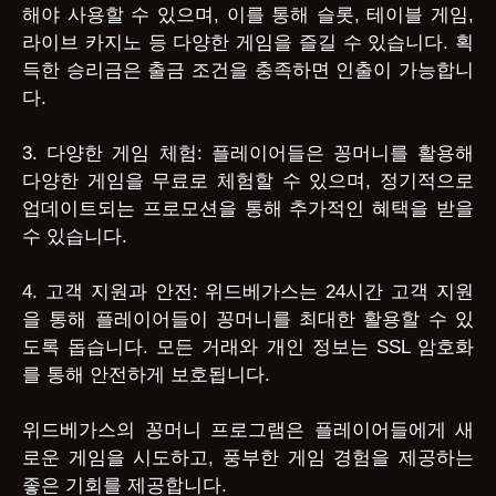
해야 사용할 수 있으며, 이를 통해 슬롯, 테이블 게임,
라이브 카지노 등 다양한 게임을 즐길 수 있습니다. 획
득한 승리금은 출금 조건을 충족하면 인출이 가능합니
다.
3. 다양한 게임 체험: 플레이어들은 꽁머니를 활용해
다양한 게임을 무료로 체험할 수 있으며, 정기적으로
업데이트되는 프로모션을 통해 추가적인 혜택을 받을
수 있습니다.
4. 고객 지원과 안전: 위드베가스는 24시간 고객 지원
을 통해 플레이어들이 꽁머니를 최대한 활용할 수 있
도록 돕습니다. 모든 거래와 개인 정보는 SSL 암호화
를 통해 안전하게 보호됩니다.
위드베가스의 꽁머니 프로그램은 플레이어들에게 새
로운 게임을 시도하고, 풍부한 게임 경험을 제공하는
좋은 기회를 제공합니다.