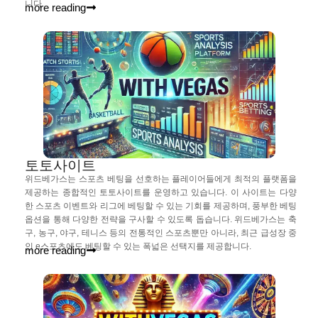
니다.
more reading
토토사이트
위드베가스는 스포츠 베팅을 선호하는 플레이어들에게 최적의 플랫폼을
제공하는 종합적인 토토사이트를 운영하고 있습니다. 이 사이트는 다양
한 스포츠 이벤트와 리그에 베팅할 수 있는 기회를 제공하며, 풍부한 베팅
옵션을 통해 다양한 전략을 구사할 수 있도록 돕습니다. 위드베가스는 축
구, 농구, 야구, 테니스 등의 전통적인 스포츠뿐만 아니라, 최근 급성장 중
인 e스포츠에도 베팅할 수 있는 폭넓은 선택지를 제공합니다.
more reading