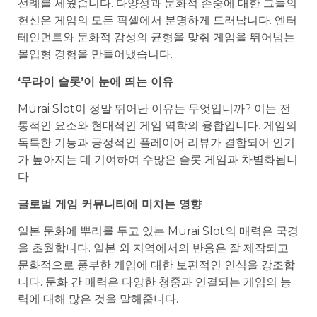
선례를 세웠습니다. 다양성과 문화적 존중에 대한 그들의
헌신은 게임의 모든 픽셀에서 분명하게 드러납니다. 엔터
테인먼트와 문화적 감성의 균형을 맞춰 게임을 뛰어넘는
몰입형 경험을 만들어냈습니다.
‘무라이 슬롯’이 눈에 띄는 이유
Murai Slot이 정말 뛰어난 이유는 무엇입니까? 이는 전
통적인 요소와 현대적인 게임 역학의 융합입니다. 게임의
독특한 기능과 긍정적인 플레이어 리뷰가 결합되어 인기
가 높아지는 데 기여하여 수많은 슬롯 게임과 차별화됩니
다.
글로벌 게임 커뮤니티에 미치는 영향
일본 문화에 뿌리를 두고 있는 Murai Slot의 매력은 국경
을 초월합니다. 일본 외 지역에서의 반응은 잘 제작되고
문화적으로 풍부한 게임에 대한 보편적인 인식을 강조합
니다. 문화 간 매력은 다양한 청중과 연결되는 게임의 능
력에 대해 많은 것을 말해줍니다.