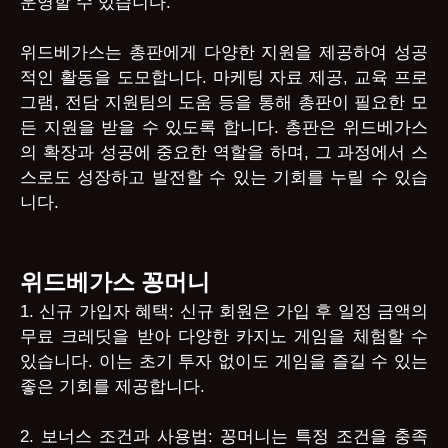
운영할 수 있습니다.
위드베가스는 총판에게 다양한 지원을 제공하여 성공
적인 활동을 도모합니다. 마케팅 자료 제공, 교육 프로
그램, 전담 지원팀의 도움 등을 통해 총판이 필요한 모
든 지원을 받을 수 있도록 합니다. 총판은 위드베가스
의 확장과 성공에 중요한 역할을 하며, 그 과정에서 스
스로도 성장하고 발전할 수 있는 기회를 누릴 수 있습
니다.
위드베가스 꽁머니
1. 신규 가입자 혜택: 신규 회원은 가입 후 일정 금액의
무료 크레딧을 받아 다양한 카지노 게임을 체험할 수
있습니다. 이는 초기 투자 없이도 게임을 즐길 수 있는
좋은 기회를 제공합니다.
2. 보너스 조건과 사용법: 꽁머니는 특정 조건을 충족