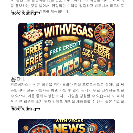
을 홍보하는 것을 넘어서, 안정적인 수익을 창출하고 비즈니스 파트너로
서 성장할 수 있는 기회를 제공합니다.
more reading
꽁머니
위드베가스는 신규 회원을 위한 특별한 환영 프로모션으로 꽁머니를 제
공합니다. 신규 가입자는 회원 가입 후 일정 금액의 무료 크레딧을 받을
수 있으며, 이를 통해 다양한 카지노 게임을 경험할 수 있습니다. 이 혜택
은 신규 회원이 초기 투자 없이도 게임을 체험해볼 수 있는 좋은 기회를
제공합니다.
more reading