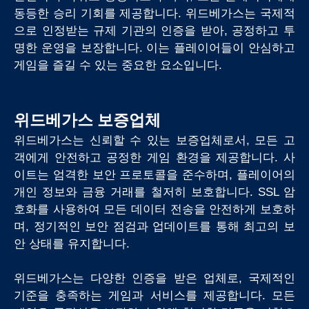
동등한 승리 기회를 제공합니다. 위드베가스는 국제적
으로 인정받는 규제 기관의 인증을 받아, 공정하고 투
명한 운영을 보장합니다. 이는 플레이어들이 안심하고
게임을 즐길 수 있는 중요한 요소입니다.
위드베가스 보증업체
위드베가스는 신뢰할 수 있는 보증업체로서, 모든 고
객에게 안전하고 공정한 게임 환경을 제공합니다. 사
이트는 엄격한 보안 프로토콜을 준수하며, 플레이어의
개인 정보와 금융 거래를 철저히 보호합니다. SSL 암
호화를 사용하여 모든 데이터 전송을 안전하게 보호하
며, 정기적인 보안 점검과 업데이트를 통해 최고의 보
안 상태를 유지합니다.
위드베가스는 다양한 인증을 받은 업체로, 국제적인
기준을 충족하는 게임과 서비스를 제공합니다. 모든