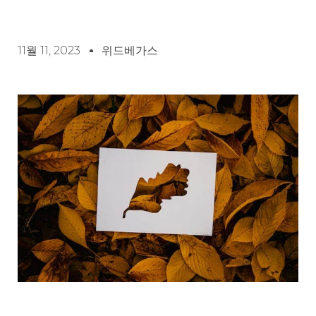
11월 11, 2023
위드베가스