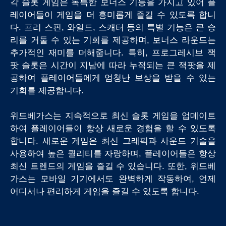
각 슬롯 게임은 독특한 보너스 기능을 가지고 있어 플
레이어들이 게임을 더 흥미롭게 즐길 수 있도록 합니
다. 프리 스핀, 와일드, 스캐터 등의 특별 기능은 큰 승
리를 거둘 수 있는 기회를 제공하며, 보너스 라운드는
추가적인 재미를 더해줍니다. 특히, 프로그레시브 잭
팟 슬롯은 시간이 지남에 따라 누적되는 큰 잭팟을 제
공하여 플레이어들에게 엄청난 보상을 받을 수 있는
기회를 제공합니다.
위드베가스는 지속적으로 최신 슬롯 게임을 업데이트
하여 플레이어들이 항상 새로운 경험을 할 수 있도록
합니다. 새로운 게임은 최신 그래픽과 사운드 기술을
사용하여 높은 퀄리티를 자랑하며, 플레이어들은 항상
최신 트렌드의 게임을 즐길 수 있습니다. 또한, 위드베
가스는 모바일 기기에서도 완벽하게 작동하여, 언제
어디서나 편리하게 게임을 즐길 수 있도록 합니다.