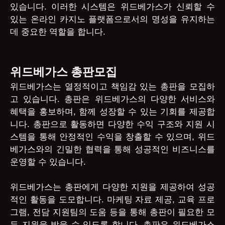
있습니다. 이러한 시스템은 위드베가스가 신뢰할 수
있는 온라인 카지노 플랫폼으로서의 명성을 유지하는
데 중요한 역할을 합니다.
위드베가스 총판모집
위드베가스는 열정적이고 책임감 있는 총판을 모집하
고 있습니다. 총판은 위드베가스의 다양한 서비스와
혜택을 홍보하며, 함께 성장할 수 있는 기회를 제공합
니다. 총판으로 활동하면 다양한 수익 구조와 지원 시
스템을 통해 안정적인 수익을 창출할 수 있으며, 위드
베가스와의 긴밀한 협력을 통해 성공적인 비즈니스를
운영할 수 있습니다.
위드베가스는 총판에게 다양한 지원을 제공하여 성공
적인 활동을 도모합니다. 마케팅 자료 제공, 교육 프로
그램, 전담 지원팀의 도움 등을 통해 총판이 필요한 모
든 지원을 받을 수 있도록 합니다. 총판은 위드베가스