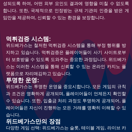
성되도록 하여, 어떤 외부 요인도 결과에 영향을 미칠 수 없도록
합니다. 또한, 국제적으로 인정받는 규제 기관의 인증을 받은 게
임만을 제공하여, 신뢰할 수 있는 환경을 보장합니다.
먹튀검증 시스템:
위드베가스는 철저한 먹튀검증 시스템을 통해 부정 행위를 방
지하고 있습니다. 먹튀검증은 플레이어들이 사기 사이트로부
터 보호받을 수 있도록 도와주는 중요한 과정입니다. 위드베가
스는 이러한 시스템을 통해 신뢰할 수 있는 온라인 카지노 플
랫폼으로 자리매김하고 있습니다.
투명한 운영:
위드베가스는 투명한 운영을 중요시합니다. 모든 게임의 규칙
과 조건은 명확하게 공개되며, 플레이어들이 언제든지 확인할
수 있습니다. 또한, 입출금 처리 과정도 투명하게 공개되어, 플
레이어들은 자신이 진행하는 모든 거래를 명확히 이해할 수 있
습니다.
위드베가스만의 장점
다양한 게임 선택: 위드베가스는 슬롯, 테이블 게임, 라이브 카