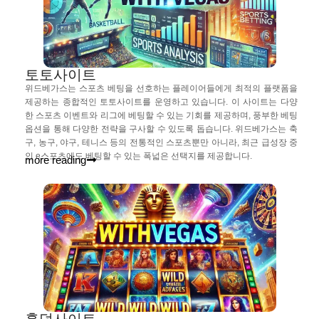
토토사이트
위드베가스는 스포츠 베팅을 선호하는 플레이어들에게 최적의 플랫폼을
제공하는 종합적인 토토사이트를 운영하고 있습니다. 이 사이트는 다양
한 스포츠 이벤트와 리그에 베팅할 수 있는 기회를 제공하며, 풍부한 베팅
옵션을 통해 다양한 전략을 구사할 수 있도록 돕습니다. 위드베가스는 축
구, 농구, 야구, 테니스 등의 전통적인 스포츠뿐만 아니라, 최근 급성장 중
인 e스포츠에도 베팅할 수 있는 폭넓은 선택지를 제공합니다.
more reading
홀덤사이트