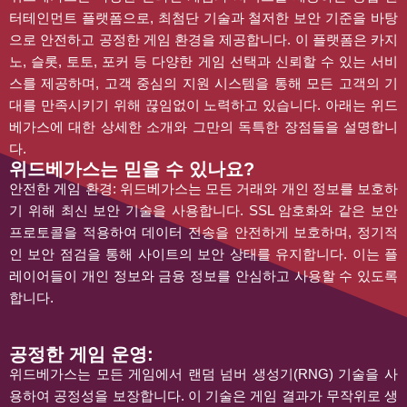
터테인먼트 플랫폼으로, 최첨단 기술과 철저한 보안 기준을 바탕
으로 안전하고 공정한 게임 환경을 제공합니다. 이 플랫폼은 카지
노, 슬롯, 토토, 포커 등 다양한 게임 선택과 신뢰할 수 있는 서비
스를 제공하며, 고객 중심의 지원 시스템을 통해 모든 고객의 기
대를 만족시키기 위해 끊임없이 노력하고 있습니다. 아래는 위드
베가스에 대한 상세한 소개와 그만의 독특한 장점들을 설명합니
다.
위드베가스는 믿을 수 있나요?
안전한 게임 환경: 위드베가스는 모든 거래와 개인 정보를 보호하
기 위해 최신 보안 기술을 사용합니다. SSL 암호화와 같은 보안
프로토콜을 적용하여 데이터 전송을 안전하게 보호하며, 정기적
인 보안 점검을 통해 사이트의 보안 상태를 유지합니다. 이는 플
레이어들이 개인 정보와 금융 정보를 안심하고 사용할 수 있도록
합니다.
공정한 게임 운영:
위드베가스는 모든 게임에서 랜덤 넘버 생성기(RNG) 기술을 사
용하여 공정성을 보장합니다. 이 기술은 게임 결과가 무작위로 생