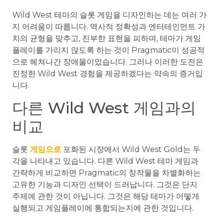
Wild West 테마의 슬롯 게임을 디자인하는 데는 여러 가
지 어려움이 따릅니다. 역사적 정확성과 엔터테인먼트 가
치의 균형을 맞추고, 진부한 표현을 피하며
,
테마가 게임
플레이를 가리지 않도록 하는 것이 Pragmatic이 성공적
으로 헤쳐나간 장애물이었습니다. 그러나 이러한 도전은
진정한 Wild West 경험을 제공하겠다는 약속의 증거입
니다.
다른 Wild West 게임과의
비교
슬롯
게임으로
포화된 시장에서 Wild West Gold는 두
각을 나타내고 있습니다. 다른 Wild West 테마 게임과
간략하게 비교하면 Pragmatic의 창작물을 차별화하는
고유한 기능과 디자인 선택이 드러납니다. 그것은 단지
주제에 관한 것이 아닙니다. 그것은 해당 테마가 어떻게
실행되고 게임플레이에 통합되는지에 관한 것입니다.