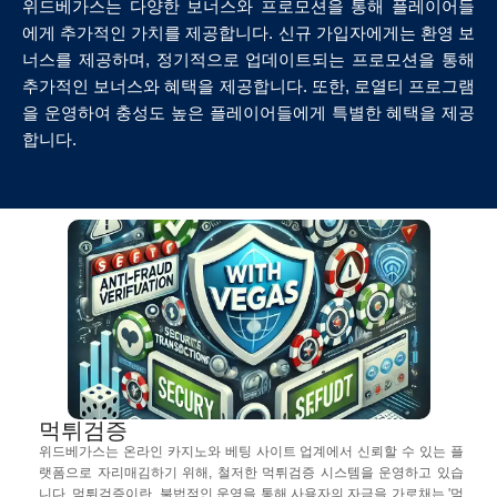
위드베가스는 다양한 보너스와 프로모션을 통해 플레이어들
에게 추가적인 가치를 제공합니다. 신규 가입자에게는 환영 보
너스를 제공하며, 정기적으로 업데이트되는 프로모션을 통해
추가적인 보너스와 혜택을 제공합니다. 또한, 로열티 프로그램
을 운영하여 충성도 높은 플레이어들에게 특별한 혜택을 제공
합니다.
먹튀검증
위드베가스는 온라인 카지노와 베팅 사이트 업계에서 신뢰할 수 있는 플
랫폼으로 자리매김하기 위해, 철저한 먹튀검증 시스템을 운영하고 있습
니다. 먹튀검증이란, 불법적인 운영을 통해 사용자의 자금을 가로채는 '먹