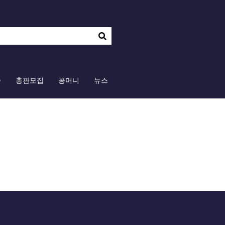
증
총판모집
꽁머니
뉴스