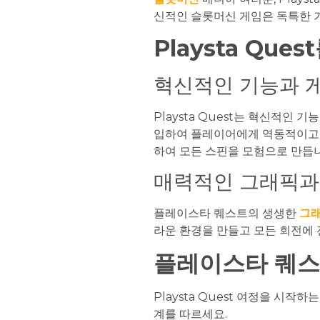
신적인 슬롯머신 게임은 독특한 기
Playsta Qu
혁신적인 기능과 
Playsta Quest는 혁신적인
입하여 플레이어에게 역동적이고 
하여 모든 스핀을 모험으로 만듭니
매력적인 그래픽과
플레이스타 퀘스트의 생생한
그
라운 환경을 만들고 모든 회전에
플레이스타 퀘스
Playsta Quest 여정을 시작
계를 따르세요.