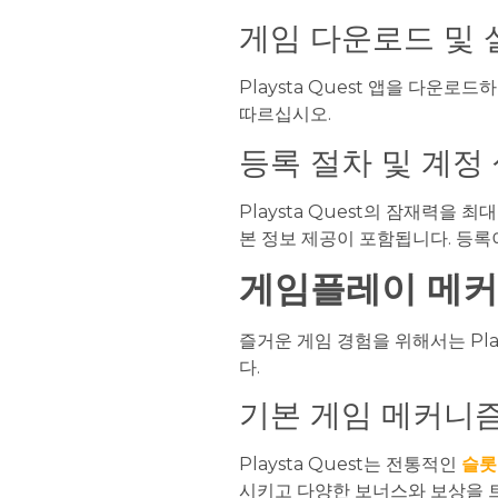
게임 다운로드 및 
Playsta Quest 앱을 다운
따르십시오.
등록 절차 및 계정
Playsta Quest의 잠재력을
본 정보 제공이 포함됩니다. 등록
게임플레이 메
즐거운 게임 경험을 위해서는 Pla
다.
기본 게임 메커니
Playsta Quest는 전통적인
슬롯
시키고 다양한 보너스와 보상을 