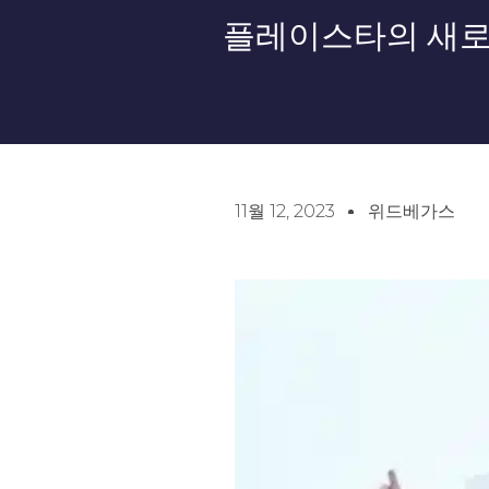
플레이스타의 새로
11월 12, 2023
위드베가스