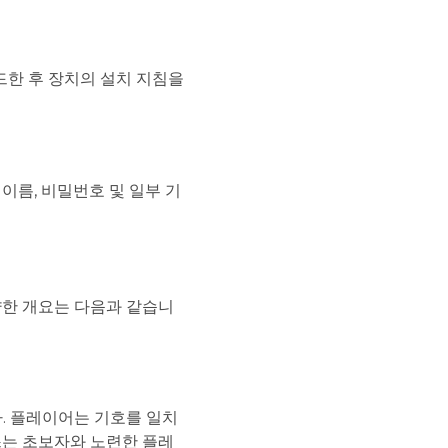
로드한 후 장치의 설치 지침을
 이름, 비밀번호 및 일부 기
간략한 개요는 다음과 같습니
 플레이어는 기호를 일치
는 초보자와 노련한 플레