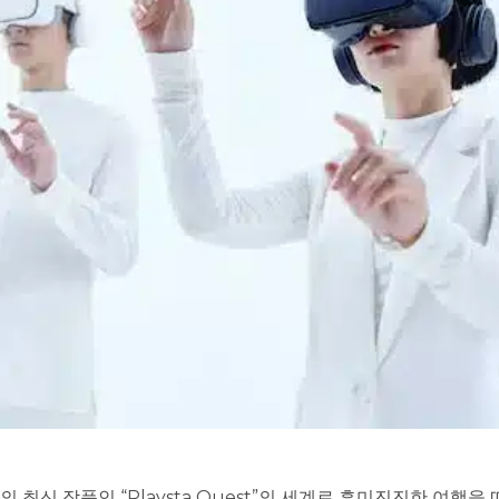
a의 최신 작품인 “Playsta Quest”의 세계로 흥미진진한 여행을