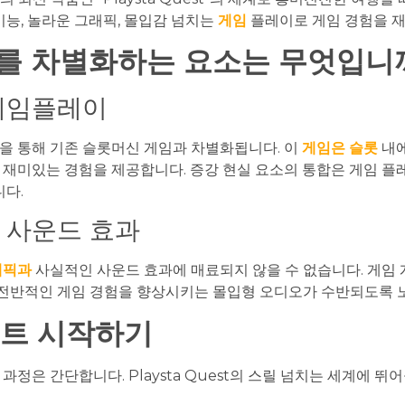
능, 놀라운 그래픽, 몰입감 넘치는
게임
플레이로 게임 경험을 재
est를 차별화하는 요소는 무엇입니
게임플레이
 기능을 통해 기존 슬롯머신 게임과 차별화됩니다. 이
게임은
슬롯
내에
재미있는 경험을 제공합니다. 증강 현실 요소의 통합은 게임 플
다.
 사운드 효과
래픽과
사실적인 사운드 효과에 매료되지 않을 수 없습니다. 게임
 전반적인 게임 경험을 향상시키는 몰입형 오디오가 수반되도록 
트 시작하기
하는 과정은 간단합니다. Playsta Quest의 스릴 넘치는 세계에 