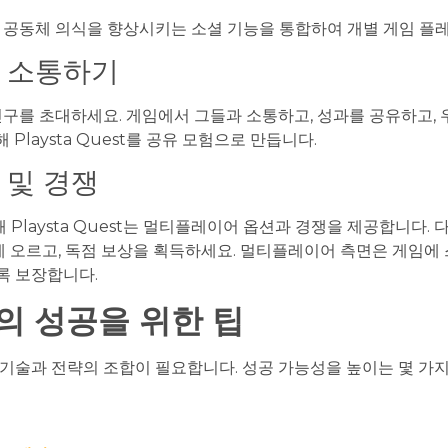
 간의 공동체 의식을 향상시키는 소셜 기능을 통합하여 개별 게임 플
 소통하기
참할 친구를 초대하세요. 게임에서 그들과 소통하고, 성과를 공유하고
Playsta Quest를 공유 모험으로 만듭니다.
 및 경쟁
Playsta Quest는 멀티플레이어 옵션과 경쟁을 제공합니다.
 오르고, 독점 보상을 획득하세요. 멀티플레이어 측면은 게임에
록 보장합니다.
st의 성공을 위한 팁
려면 기술과 전략의 조합이 필요합니다. 성공 가능성을 높이는 몇 가