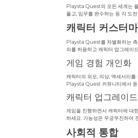
Playsta Quest의 모든 세
풀고, 임무를 완수하는 등 각 도
캐릭터 커스터마
Playsta Quest를 차별화하
의를 허용하고 캐릭터 업그레이드
게임 경험 개인화
캐릭터의 외모, 의상, 액세서리
Playsta Quest 커뮤니티에서 
캐릭터 업그레이드 
게임을 진행하면서 캐릭터에 대한
하세요. 가능성은 무궁무진하여 
사회적 통합