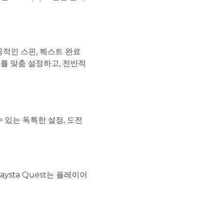
공적인 스핀, 퀘스트 완료
를 맞춤 설정하고, 전반적
수 있는 독특한 설정, 도전
laysta Quest는 플레이어