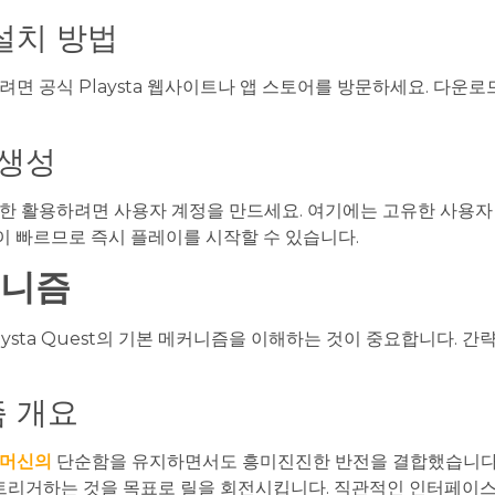
설치 방법
로드하려면 공식 Playsta 웹사이트나 앱 스토어를 방문하세요. 다운
 생성
 최대한 활용하려면 사용자 계정을 만드세요. 여기에는 고유한 사용자
이 빠르므로 즉시 플레이를 시작할 수 있습니다.
커니즘
ysta Quest의 기본 메커니즘을 이해하는 것이 중요합니다. 
즘 개요
머신의
단순함을 유지하면서도 흥미진진한 반전을 결합했습니다.
트리거하는 것을 목표로 릴을 회전시킵니다. 직관적인 인터페이스