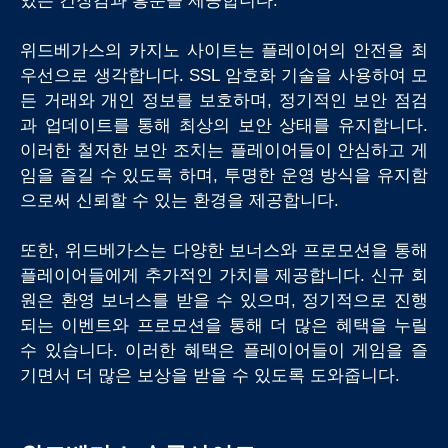
있는 긴장감과 흥분을 제공합니다.
위드베가스의 카지노 사이트는 플레이어의 안전을 최
우선으로 생각합니다. SSL 암호화 기술을 사용하여 모
든 거래와 개인 정보를 보호하며, 정기적인 보안 점검
과 업데이트를 통해 최상의 보안 상태를 유지합니다.
이러한 철저한 보안 조치는 플레이어들이 안심하고 게
임을 즐길 수 있도록 하며, 투명한 운영 방식을 유지함
으로써 신뢰할 수 있는 환경을 제공합니다.
또한, 위드베가스는 다양한 보너스와 프로모션을 통해
플레이어들에게 추가적인 가치를 제공합니다. 신규 회
원은 환영 보너스를 받을 수 있으며, 정기적으로 진행
되는 이벤트와 프로모션을 통해 더 많은 혜택을 누릴
수 있습니다. 이러한 혜택은 플레이어들이 게임을 즐
기면서 더 많은 보상을 받을 수 있도록 도와줍니다.