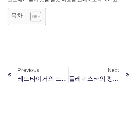
목차
Previous
Next
레드타이거의 드래곤즈 파이어: 용의 숨결과 함께 뜨거운 슬롯을 즐겨보세요
플레이스타의 펭귄 바캉스: 남극의 펭귄들과 함께 시원하고 귀여운 슬롯을 즐겨보세요