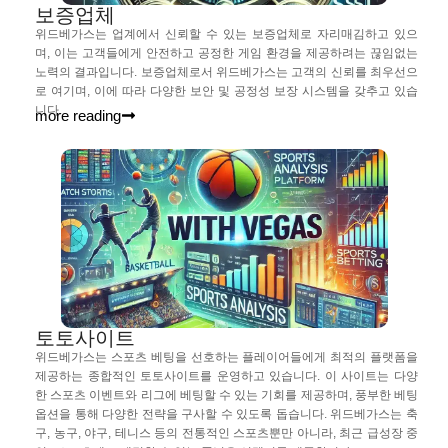
보증업체
위드베가스는 업계에서 신뢰할 수 있는 보증업체로 자리매김하고 있으
며, 이는 고객들에게 안전하고 공정한 게임 환경을 제공하려는 끊임없는
노력의 결과입니다. 보증업체로서 위드베가스는 고객의 신뢰를 최우선으
로 여기며, 이에 따라 다양한 보안 및 공정성 보장 시스템을 갖추고 있습
니다.
more reading
토토사이트
위드베가스는 스포츠 베팅을 선호하는 플레이어들에게 최적의 플랫폼을
제공하는 종합적인 토토사이트를 운영하고 있습니다. 이 사이트는 다양
한 스포츠 이벤트와 리그에 베팅할 수 있는 기회를 제공하며, 풍부한 베팅
옵션을 통해 다양한 전략을 구사할 수 있도록 돕습니다. 위드베가스는 축
구, 농구, 야구, 테니스 등의 전통적인 스포츠뿐만 아니라, 최근 급성장 중