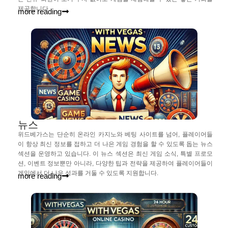
제공합니다.
more reading
뉴스
위드베가스는 단순히 온라인 카지노와 베팅 사이트를 넘어, 플레이어들
이 항상 최신 정보를 접하고 더 나은 게임 경험을 할 수 있도록 돕는 뉴스
섹션을 운영하고 있습니다. 이 뉴스 섹션은 최신 게임 소식, 특별 프로모
션, 이벤트 정보뿐만 아니라, 다양한 팁과 전략을 제공하여 플레이어들이
게임에서 더 나은 성과를 거둘 수 있도록 지원합니다.
more reading