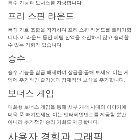
특수 기능과 보너스를 자랑합니다.
프리 스핀 라운드
특정 기호 조합을 착지하여 프리 스핀 라운드를 트리거합
니다. 이 라운드 동안 베팅 잔액을 소진하지 않고 승리할
수 있는 기회가 있습니다.
승수
승수 기능을 잠금 해제하여 상금을 곱해 보세요. 이는 게
임에 추가적인 즐거움과 잠재적인 보상을 추가합니다.
보너스 게임
대화형 보너스 게임을 통해 서부 개척 시대의 이야기에
더욱 푹 빠져보세요. 이는 엔터테인먼트를 제공할 뿐만
아니라 추가적인 승리 기회도 제공합니다.
사용자 경험과 그래픽