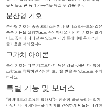
을 만들고 큰 승리 가능성을 높일 수 있습니다.
분산형 기호
분산형 기호는 종종 프리 스핀이나 보너스 라운드와 같은
특수 기능을 실행하므로 주의하세요. 이러한 기호는 릴의
어느 곳에나 나타날 수 있으며 게임 플레이에 추가적인
즐거움을 더해줍니다.
고가치 아이콘
특정 기호는 다른 기호보다 더 높은 값을 갖습니다. 특정
조합으로 착륙하면 상당한 보상을 받을 수 있으므로 주의
하세요.
특별 기능 및 보너스
“하바네로의 코요테 크래시”는 단순히 릴을 돌리는 일이
아닙니다. 이 게임은 플레이어를 긴장하게 만드는 다양한