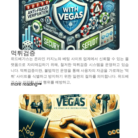
먹튀검증
위드베가스는 온라인 카지노와 베팅 사이트 업계에서 신뢰할 수 있는 플
랫폼으로 자리매김하기 위해, 철저한 먹튀검증 시스템을 운영하고 있습
니다. 먹튀검증이란, 불법적인 운영을 통해 사용자의 자금을 가로채는 '먹
튀' 사이트를 식별하고 방지하기 위한 일련의 절차를 의미합니다. 위드베
가스는 이러한 사기 행위를 예방하고,
more reading