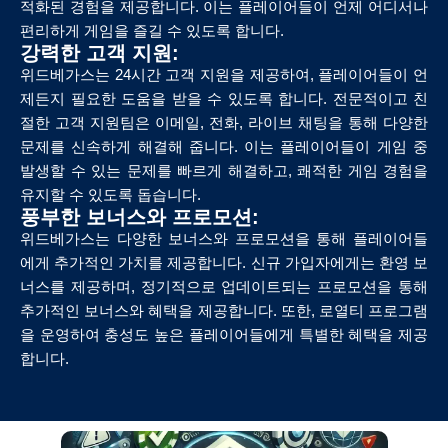
적화된 경험을 제공합니다. 이는 플레이어들이 언제 어디서나
편리하게 게임을 즐길 수 있도록 합니다.
강력한 고객 지원:
위드베가스는 24시간 고객 지원을 제공하여, 플레이어들이 언
제든지 필요한 도움을 받을 수 있도록 합니다. 전문적이고 친
절한 고객 지원팀은 이메일, 전화, 라이브 채팅을 통해 다양한
문제를 신속하게 해결해 줍니다. 이는 플레이어들이 게임 중
발생할 수 있는 문제를 빠르게 해결하고, 쾌적한 게임 경험을
유지할 수 있도록 돕습니다.
풍부한 보너스와 프로모션:
위드베가스는 다양한 보너스와 프로모션을 통해 플레이어들
에게 추가적인 가치를 제공합니다. 신규 가입자에게는 환영 보
너스를 제공하며, 정기적으로 업데이트되는 프로모션을 통해
추가적인 보너스와 혜택을 제공합니다. 또한, 로열티 프로그램
을 운영하여 충성도 높은 플레이어들에게 특별한 혜택을 제공
합니다.