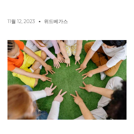
11월 12, 2023
위드베가스