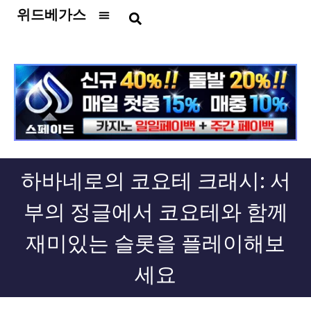
위드베가스
카지노사이트
슬롯사이트
토토사이트
홀덤사이트
온라인카지노
보증업체
먹튀검증
총판모집
꽁머니
뉴스
하바네로의 코요테 크래시: 서
부의 정글에서 코요테와 함께
재미있는 슬롯을 플레이해보
세요