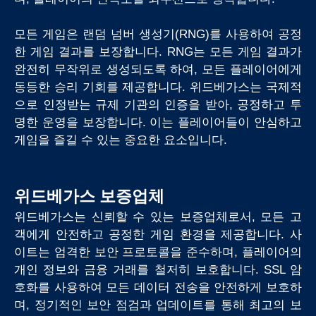
모든 게임은 랜덤 넘버 생성기(RNG)를 사용하여 공정
한 게임 결과를 보장합니다. RNG는 모든 게임 결과가
완전히 무작위로 생성되도록 하여, 모든 플레이어에게
동등한 승리 기회를 제공합니다. 위드베가스는 국제적
으로 인정받는 규제 기관의 인증을 받아, 공정하고 투
명한 운영을 보장합니다. 이는 플레이어들이 안심하고
게임을 즐길 수 있는 중요한 요소입니다.
위드베가스 보증업체
위드베가스는 신뢰할 수 있는 보증업체로서, 모든 고
객에게 안전하고 공정한 게임 환경을 제공합니다. 사
이트는 엄격한 보안 프로토콜을 준수하며, 플레이어의
개인 정보와 금융 거래를 철저히 보호합니다. SSL 암
호화를 사용하여 모든 데이터 전송을 안전하게 보호하
며, 정기적인 보안 점검과 업데이트를 통해 최고의 보