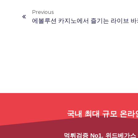
Previous
에볼루션 카지노에서 즐기는 라이브 바
국내 최대 규모 온라
먹튀검증 No1. 위드베가스