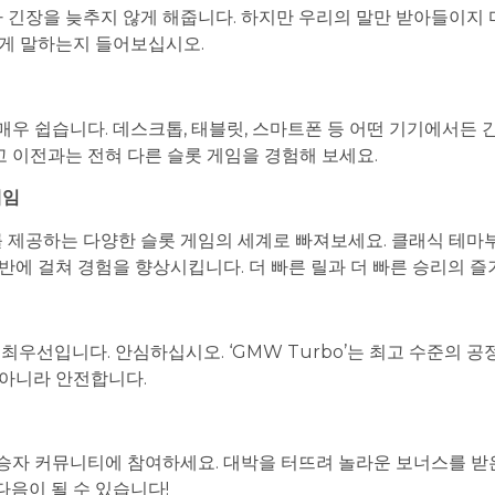
 긴장을 늦추지 않게 해줍니다. 하지만 우리의 말만 받아들이지
어떻게 말하는지 들어보십시오.
 매우 쉽습니다. 데스크톱, 태블릿, 스마트폰 등 어떤 기기에서든
 이전과는 전혀 다른 슬롯 게임을 경험해 보세요.
게임
 제공하는 다양한 슬롯 게임의 세계로 빠져보세요. 클래식 테마
 전반에 걸쳐 경험을 향상시킵니다. 더 빠른 릴과 더 빠른 승리의 
우선입니다. 안심하십시오. ‘GMW Turbo’는 최고 수준의 
 아니라 안전합니다.
우승자 커뮤니티에 참여하세요. 대박을 터뜨려 놀라운 보너스를 
다음이 될 수 있습니다!