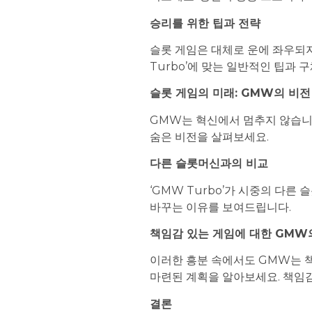
승리를 위한 팁과 전략
슬롯 게임은 대체로 운에 좌우되지
Turbo’에 맞는 일반적인 팁과 
슬롯 게임의 미래: GMW의 비전
GMW는 혁신에서 멈추지 않습니다
숨은 비전을 살펴보세요.
다른 슬롯머신과의 비교
‘GMW Turbo’가 시중의 다른
바꾸는 이유를 보여드립니다.
책임감 있는 게임에 대한 GMW
이러한 흥분 속에서도 GMW는 
마련된 계획을 알아보세요. 책임
결론