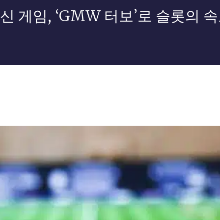
 게임, ‘GMW 터보’로 슬롯의