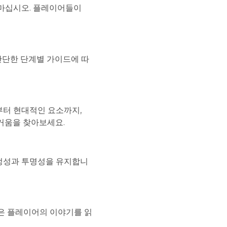
 마십시오. 플레이어들이
 간단한 단계별 가이드에 따
부터 현대적인 요소까지,
즐거움을 찾아보세요.
공정성과 투명성을 유지합니
받은 플레이어의 이야기를 읽