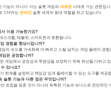
한 기능이 아니다. 이는 슬롯 게임의
새로운
시대로 가는 관문입니다
으로 GMW는
온라인
슬롯 세계의 등대 역할을 하고 있습니다
.
에서 이용 가능한가요?
’는 데스크톱, 태블릿, 스마트폰과 호환됩니다.
게임 경험을 향상시킵니까?
 게임의 속도를 가속화해 더 빠르고 스릴 넘치는 게임 플레이 경험
된 게임은 공정합니까?
모든 게임에서 공정성과 투명성을 보장하기 위해 최선을 다하고 있
 수 있나요?
어가 한계를 설정하고 책임감 있게 플레이할 수 있는 도구를 제공
 가속 슬롯 기능과 다른 점은 무엇입니까?
에만 초점을 맞춘 것이 아니라 독특한 기능과 보너스로 전반적인 