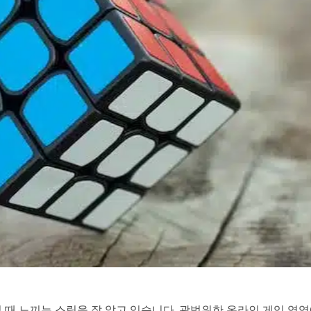
때 느끼는 스릴을 잘 알고 있습니다. 광범위한 온라인 게임 영