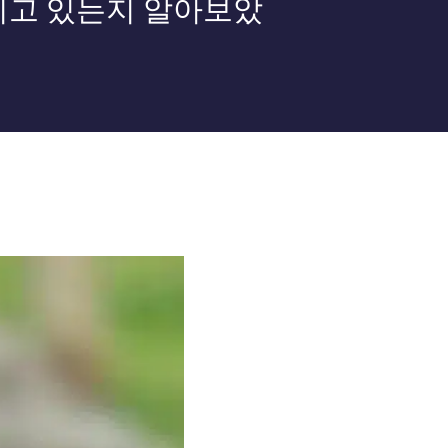
가지고 있는지 알아보았