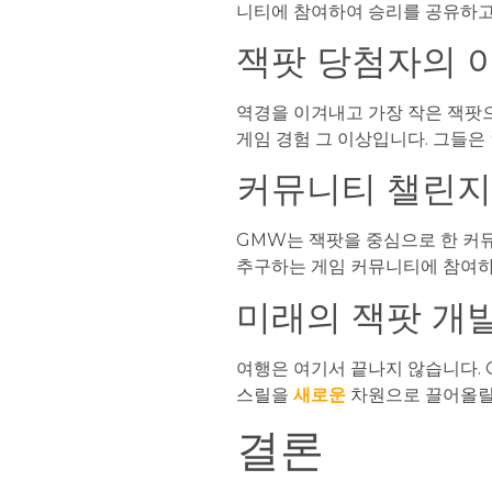
니티에 참여하여 승리를 공유하고
잭팟 당첨자의 
역경을 이겨내고 가장 작은 잭팟
게임 경험 그 이상입니다. 그들은 
커뮤니티 챌린지
GMW는 잭팟을 중심으로 한 커
추구하는 게임 커뮤니티에 참여하고
미래의 잭팟 개
여행은 여기서 끝나지 않습니다. 
스릴을
새로운
차원으로 끌어올릴 
결론