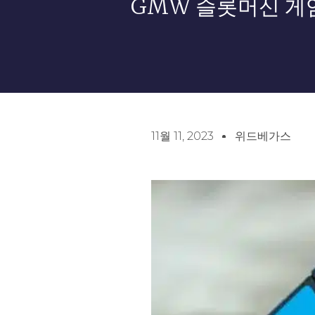
GMW 슬롯머신 게임
11월 11, 2023
위드베가스