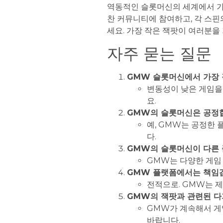
역동적인 슬롯머신의 세계에서 가장
찬 커뮤니티에 참여하고, 각 스
세요. 가장 작은 잭팟이 여러분을
자주 묻는 질문
GMW 슬롯머신에서 가장 
변동성이 낮은 게임을
요.
GMW의 슬롯머신은 공정
예, GMW는 공정한
다.
GMW의 슬롯머신이 다른 
GMW는 다양한 게임
GMW 플랫폼에서는 책임감
전적으로. GMW는 제
GMW의 잭팟과 관련된 다
GMW가 계속해서 게
바랍니다.