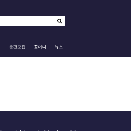
증
총판모집
꽁머니
뉴스