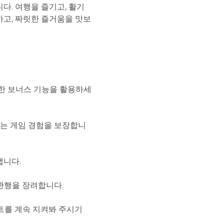
다. 여행을 즐기고, 활기
고, 짜릿한 즐거움을 맛보
한 보너스 기능을 활용하세
없는 게임 경험을 보장합니
냅니다.
관행을 장려합니다.
트를 계속 지켜봐 주시기