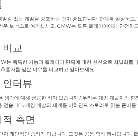
임
임감 있는 게임을 강조하는 것이 중요합니다. 한계를 설정하고, 
즐거운 보너스로 여기십시오. GMW는 모든 플레이어에게 안전하고
 비교
MW는 독특한 기능과 플레이어 만족에 대한 헌신으로 차별화됩니다
추종자를 얻은 이유를 비교하고 알아보세요.
 인터뷰
 생각에 대해 궁금한 적이 있습니까? 우리는 게임 개발자와 함께 
 얻습니다. 게임 개발의 세계를 비하인드 스토리로 엿볼 준비를 
회적 측면
단지 개인적인 승리가 아닙니다. 그것은 공동 축하 행사입니다. 