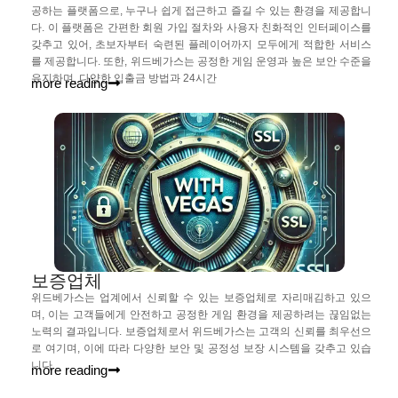
공하는 플랫폼으로, 누구나 쉽게 접근하고 즐길 수 있는 환경을 제공합니
다. 이 플랫폼은 간편한 회원 가입 절차와 사용자 친화적인 인터페이스를
갖추고 있어, 초보자부터 숙련된 플레이어까지 모두에게 적합한 서비스
를 제공합니다. 또한, 위드베가스는 공정한 게임 운영과 높은 보안 수준을
유지하며, 다양한 입출금 방법과 24시간
more reading
보증업체
위드베가스는 업계에서 신뢰할 수 있는 보증업체로 자리매김하고 있으
며, 이는 고객들에게 안전하고 공정한 게임 환경을 제공하려는 끊임없는
노력의 결과입니다. 보증업체로서 위드베가스는 고객의 신뢰를 최우선으
로 여기며, 이에 따라 다양한 보안 및 공정성 보장 시스템을 갖추고 있습
니다.
more reading