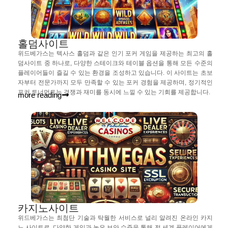
홀덤사이트
위드베가스는 텍사스 홀덤과 같은 인기 포커 게임을 제공하는 최고의 홀
덤사이트 중 하나로, 다양한 스테이크와 테이블 옵션을 통해 모든 수준의
플레이어들이 즐길 수 있는 환경을 조성하고 있습니다. 이 사이트는 초보
자부터 전문가까지 모두 만족할 수 있는 포커 경험을 제공하며, 정기적인
포커 토너먼트는 경쟁과 재미를 동시에 느낄 수 있는 기회를 제공합니다.
more reading
카지노사이트
위드베가스는 최첨단 기술과 탁월한 서비스로 널리 알려진 온라인 카지
노 사이트로, 다양한 게임과 높은 보안 수준을 통해 전 세계 플레이어에게