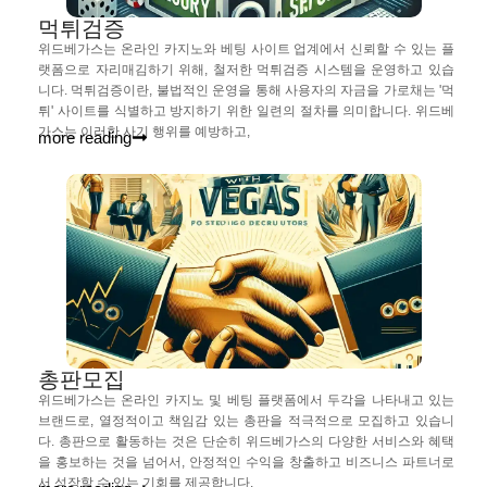
먹튀검증
위드베가스는 온라인 카지노와 베팅 사이트 업계에서 신뢰할 수 있는 플
랫폼으로 자리매김하기 위해, 철저한 먹튀검증 시스템을 운영하고 있습
니다. 먹튀검증이란, 불법적인 운영을 통해 사용자의 자금을 가로채는 '먹
튀' 사이트를 식별하고 방지하기 위한 일련의 절차를 의미합니다. 위드베
가스는 이러한 사기 행위를 예방하고,
more reading
총판모집
위드베가스는 온라인 카지노 및 베팅 플랫폼에서 두각을 나타내고 있는
브랜드로, 열정적이고 책임감 있는 총판을 적극적으로 모집하고 있습니
다. 총판으로 활동하는 것은 단순히 위드베가스의 다양한 서비스와 혜택
을 홍보하는 것을 넘어서, 안정적인 수익을 창출하고 비즈니스 파트너로
서 성장할 수 있는 기회를 제공합니다.