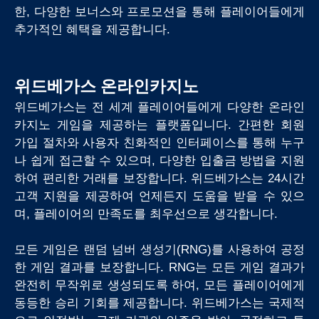
한, 다양한 보너스와 프로모션을 통해 플레이어들에게
추가적인 혜택을 제공합니다.
위드베가스 온라인카지노
위드베가스는 전 세계 플레이어들에게 다양한 온라인
카지노 게임을 제공하는 플랫폼입니다. 간편한 회원
가입 절차와 사용자 친화적인 인터페이스를 통해 누구
나 쉽게 접근할 수 있으며, 다양한 입출금 방법을 지원
하여 편리한 거래를 보장합니다. 위드베가스는 24시간
고객 지원을 제공하여 언제든지 도움을 받을 수 있으
며, 플레이어의 만족도를 최우선으로 생각합니다.
모든 게임은 랜덤 넘버 생성기(RNG)를 사용하여 공정
한 게임 결과를 보장합니다. RNG는 모든 게임 결과가
완전히 무작위로 생성되도록 하여, 모든 플레이어에게
동등한 승리 기회를 제공합니다. 위드베가스는 국제적