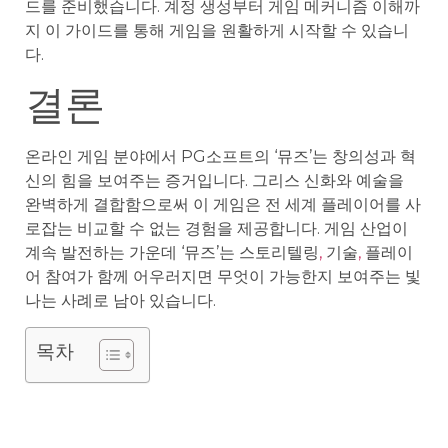
드를 준비했습니다. 계정 생성부터 게임 메커니즘 이해까
지 이 가이드를 통해 게임을 원활하게 시작할 수 있습니
다.
결론
온라인 게임 분야에서 PG소프트의 ‘뮤즈’는 창의성과 혁
신의 힘을 보여주는 증거입니다. 그리스 신화와 예술을
완벽하게 결합함으로써 이 게임은 전 세계 플레이어를 사
로잡는 비교할 수 없는 경험을 제공합니다. 게임 산업이
계속 발전하는 가운데 ‘뮤즈’는 스토리텔링
,
기술
,
플레이
어 참여가 함께 어우러지면 무엇이 가능한지 보여주는 빛
나는 사례로 남아 있습니다.
목차