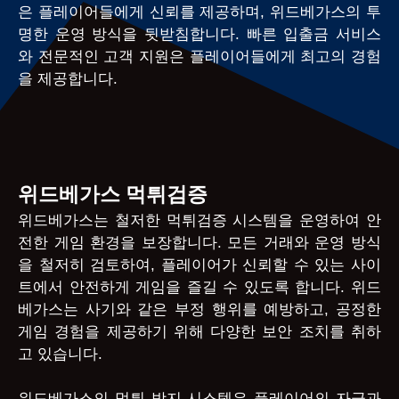
은 플레이어들에게 신뢰를 제공하며, 위드베가스의 투
명한 운영 방식을 뒷받침합니다. 빠른 입출금 서비스
와 전문적인 고객 지원은 플레이어들에게 최고의 경험
을 제공합니다.
위드베가스 먹튀검증
위드베가스는 철저한 먹튀검증 시스템을 운영하여 안
전한 게임 환경을 보장합니다. 모든 거래와 운영 방식
을 철저히 검토하여, 플레이어가 신뢰할 수 있는 사이
트에서 안전하게 게임을 즐길 수 있도록 합니다. 위드
베가스는 사기와 같은 부정 행위를 예방하고, 공정한
게임 경험을 제공하기 위해 다양한 보안 조치를 취하
고 있습니다.
위드베가스의 먹튀 방지 시스템은 플레이어의 자금과