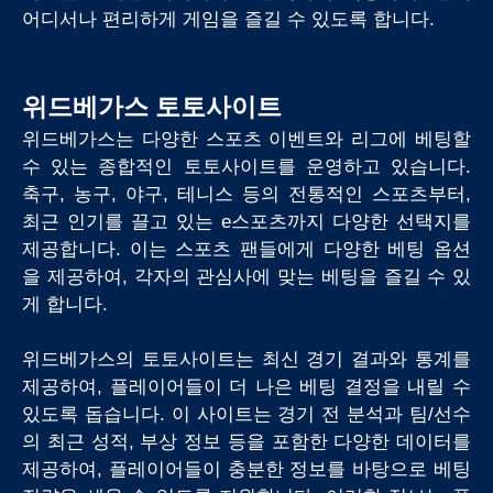
어디서나 편리하게 게임을 즐길 수 있도록 합니다.
위드베가스 토토사이트
위드베가스는 다양한 스포츠 이벤트와 리그에 베팅할
수 있는 종합적인 토토사이트를 운영하고 있습니다.
축구, 농구, 야구, 테니스 등의 전통적인 스포츠부터,
최근 인기를 끌고 있는 e스포츠까지 다양한 선택지를
제공합니다. 이는 스포츠 팬들에게 다양한 베팅 옵션
을 제공하여, 각자의 관심사에 맞는 베팅을 즐길 수 있
게 합니다.
위드베가스의 토토사이트는 최신 경기 결과와 통계를
제공하여, 플레이어들이 더 나은 베팅 결정을 내릴 수
있도록 돕습니다. 이 사이트는 경기 전 분석과 팀/선수
의 최근 성적, 부상 정보 등을 포함한 다양한 데이터를
제공하여, 플레이어들이 충분한 정보를 바탕으로 베팅