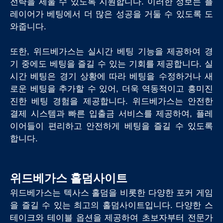
전략을 세울 수 있도록 지원합니다. 이러한 정보는 플
레이어가 베팅에서 더 많은 성공을 거둘 수 있도록 도
와줍니다.
또한, 위드베가스는 실시간 베팅 기능을 제공하여 경
기 중에도 베팅을 즐길 수 있는 기회를 제공합니다. 실
시간 베팅은 경기 상황에 따라 베팅을 수정하거나 새
로운 베팅을 추가할 수 있어, 더욱 역동적이고 흥미진
진한 베팅 경험을 제공합니다. 위드베가스는 안전한
결제 시스템과 빠른 입출금 서비스를 제공하여, 플레
이어들이 편리하고 안전하게 베팅을 즐길 수 있도록
합니다.
위드베가스 홀덤사이트
위드베가스는 텍사스 홀덤을 비롯한 다양한 포커 게임
을 즐길 수 있는 최고의 홀덤사이트입니다. 다양한 스
테이크와 테이블 옵션을 제공하여 초보자부터 전문가