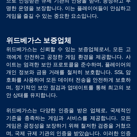
으로 인정받는 규제 기관의 인증을 받아, 공정하고 투
명한 운영을 보장합니다. 이는 플레이어들이 안심하고
게임을 즐길 수 있는 중요한 요소입니다.
위드베가스 보증업체
위드베가스는 신뢰할 수 있는 보증업체로서, 모든 고
객에게 안전하고 공정한 게임 환경을 제공합니다. 사
이트는 엄격한 보안 프로토콜을 준수하며, 플레이어의
개인 정보와 금융 거래를 철저히 보호합니다. SSL 암
호화를 사용하여 모든 데이터 전송을 안전하게 보호하
며, 정기적인 보안 점검과 업데이트를 통해 최고의 보
안 상태를 유지합니다.
위드베가스는 다양한 인증을 받은 업체로, 국제적인
기준을 충족하는 게임과 서비스를 제공합니다. 모든
게임은 공정성을 보장하기 위해 철저한 검증을 거쳤으
며, 국제 규제 기관의 인증을 받았습니다. 이러한 인증