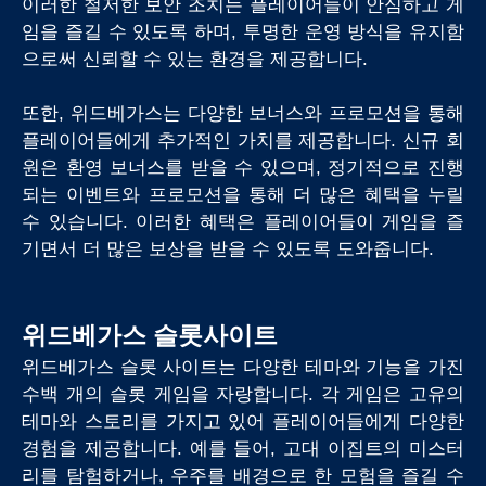
이러한 철저한 보안 조치는 플레이어들이 안심하고 게
임을 즐길 수 있도록 하며, 투명한 운영 방식을 유지함
으로써 신뢰할 수 있는 환경을 제공합니다.
또한, 위드베가스는 다양한 보너스와 프로모션을 통해
플레이어들에게 추가적인 가치를 제공합니다. 신규 회
원은 환영 보너스를 받을 수 있으며, 정기적으로 진행
되는 이벤트와 프로모션을 통해 더 많은 혜택을 누릴
수 있습니다. 이러한 혜택은 플레이어들이 게임을 즐
기면서 더 많은 보상을 받을 수 있도록 도와줍니다.
위드베가스 슬롯사이트
위드베가스 슬롯 사이트는 다양한 테마와 기능을 가진
수백 개의 슬롯 게임을 자랑합니다. 각 게임은 고유의
테마와 스토리를 가지고 있어 플레이어들에게 다양한
경험을 제공합니다. 예를 들어, 고대 이집트의 미스터
리를 탐험하거나, 우주를 배경으로 한 모험을 즐길 수