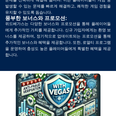
발생할 수 있는 문제를 빠르게 해결하고, 쾌적한 게임 경험을
유지할 수 있도록 돕습니다.
풍부한 보너스와 프로모션:
위드베가스는 다양한 보너스와 프로모션을 통해 플레이어들
에게 추가적인 가치를 제공합니다. 신규 가입자에게는 환영 보
너스를 제공하며, 정기적으로 업데이트되는 프로모션을 통해
추가적인 보너스와 혜택을 제공합니다. 또한, 로열티 프로그램
을 운영하여 충성도 높은 플레이어들에게 특별한 혜택을 제공
합니다.