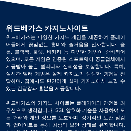
위드베가스 카지노사이트
위드베가스는 다양한 카지노 게임을 제공하여 플레이
어들에게 끊임없는 흥미와 즐거움을 선사합니다. 슬
롯, 블랙잭, 룰렛, 바카라 등 다양한 게임이 준비되어
있으며, 모든 게임은 인증된 소프트웨어 공급업체에서
제공받아 높은 퀄리티와 신뢰성을 보장합니다. 특히,
실시간 딜러 게임은 실제 카지노의 생생한 경험을 전
달하며, 집에서도 편안하게 실제 카지노에서 느낄 수
있는 긴장감과 흥분을 제공합니다.
위드베가스의 카지노 사이트는 플레이어의 안전을 최
우선으로 생각합니다. SSL 암호화 기술을 사용하여 모
든 거래와 개인 정보를 보호하며, 정기적인 보안 점검
과 업데이트를 통해 최상의 보안 상태를 유지합니다.