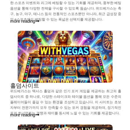
한 스포츠 이벤트와 리그에 베팅할 수 있는 기회를 제공하며, 풍부한 베팅
옵션을 통해 다양한 전략을 구사할 수 있도록 돕습니다. 위드베가스는 축
구, 농구, 야구, 테니스 등의 전통적인 스포츠뿐만 아니라, 최근 급성장 중
인 e스포츠에도 베팅할 수 있는 폭넓은 선택지를 제공합니다.
more reading
홀덤사이트
위드베가스는 텍사스 홀덤과 같은 인기 포커 게임을 제공하는 최고의 홀
덤사이트 중 하나로, 다양한 스테이크와 테이블 옵션을 통해 모든 수준의
플레이어들이 즐길 수 있는 환경을 조성하고 있습니다. 이 사이트는 초보
자부터 전문가까지 모두 만족할 수 있는 포커 경험을 제공하며, 정기적인
포커 토너먼트는 경쟁과 재미를 동시에 느낄 수 있는 기회를 제공합니다.
more reading