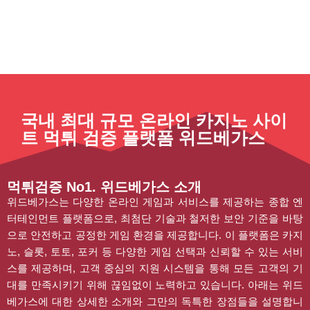
국내 최대 규모 온라인 카지노 사이
트 먹튀 검증 플랫폼 위드베가스
먹튀검증 No1. 위드베가스 소개
위드베가스는 다양한 온라인 게임과 서비스를 제공하는 종합 엔
터테인먼트 플랫폼으로, 최첨단 기술과 철저한 보안 기준을 바탕
으로 안전하고 공정한 게임 환경을 제공합니다. 이 플랫폼은 카지
노, 슬롯, 토토, 포커 등 다양한 게임 선택과 신뢰할 수 있는 서비
스를 제공하며, 고객 중심의 지원 시스템을 통해 모든 고객의 기
대를 만족시키기 위해 끊임없이 노력하고 있습니다. 아래는 위드
베가스에 대한 상세한 소개와 그만의 독특한 장점들을 설명합니