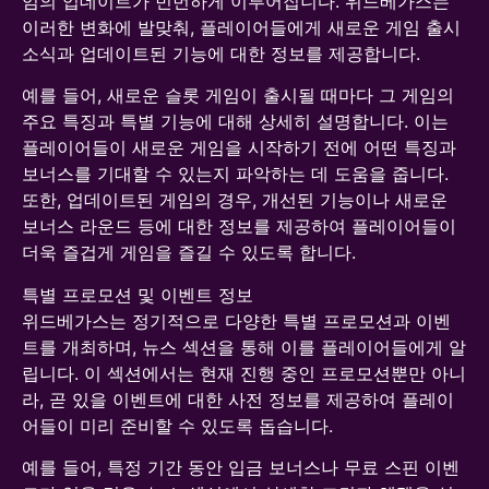
임의 업데이트가 빈번하게 이루어집니다. 위드베가스는
이러한 변화에 발맞춰, 플레이어들에게 새로운 게임 출시
소식과 업데이트된 기능에 대한 정보를 제공합니다.
예를 들어, 새로운 슬롯 게임이 출시될 때마다 그 게임의
주요 특징과 특별 기능에 대해 상세히 설명합니다. 이는
플레이어들이 새로운 게임을 시작하기 전에 어떤 특징과
보너스를 기대할 수 있는지 파악하는 데 도움을 줍니다.
또한, 업데이트된 게임의 경우, 개선된 기능이나 새로운
보너스 라운드 등에 대한 정보를 제공하여 플레이어들이
더욱 즐겁게 게임을 즐길 수 있도록 합니다.
특별 프로모션 및 이벤트 정보
위드베가스는 정기적으로 다양한 특별 프로모션과 이벤
트를 개최하며, 뉴스 섹션을 통해 이를 플레이어들에게 알
립니다. 이 섹션에서는 현재 진행 중인 프로모션뿐만 아니
라, 곧 있을 이벤트에 대한 사전 정보를 제공하여 플레이
어들이 미리 준비할 수 있도록 돕습니다.
예를 들어, 특정 기간 동안 입금 보너스나 무료 스핀 이벤