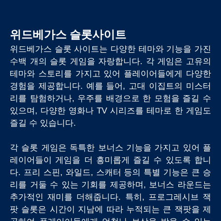
위드베가스 슬롯사이트
위드베가스 슬롯 사이트는 다양한 테마와 기능을 가진
수백 개의 슬롯 게임을 자랑합니다. 각 게임은 고유의
테마와 스토리를 가지고 있어 플레이어들에게 다양한
경험을 제공합니다. 예를 들어, 고대 이집트의 미스터
리를 탐험하거나, 우주를 배경으로 한 모험을 즐길 수
있으며, 다양한 영화나 TV 시리즈를 테마로 한 게임도
즐길 수 있습니다.
각 슬롯 게임은 독특한 보너스 기능을 가지고 있어 플
레이어들이 게임을 더 흥미롭게 즐길 수 있도록 합니
다. 프리 스핀, 와일드, 스캐터 등의 특별 기능은 큰 승
리를 거둘 수 있는 기회를 제공하며, 보너스 라운드는
추가적인 재미를 더해줍니다. 특히, 프로그레시브 잭
팟 슬롯은 시간이 지남에 따라 누적되는 큰 잭팟을 제