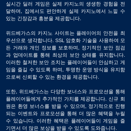
실시간 딜러 게임은 실제 카지노의 생생한 경험을 전
달하며, 집에서도 편안하게 실제 카지노에서 느낄 수
있는 긴장감과 흥분을 제공합니다.
위드베가스의 카지노 사이트는 플레이어의 안전을 최
우선으로 생각합니다. SSL 암호화 기술을 사용하여 모
든 거래와 개인 정보를 보호하며, 정기적인 보안 점검
과 업데이트를 통해 최상의 보안 상태를 유지합니다.
이러한 철저한 보안 조치는 플레이어들이 안심하고 게
임을 즐길 수 있도록 하며, 투명한 운영 방식을 유지함
으로써 신뢰할 수 있는 환경을 제공합니다.
또한, 위드베가스는 다양한 보너스와 프로모션을 통해
플레이어들에게 추가적인 가치를 제공합니다. 신규 회
원은 환영 보너스를 받을 수 있으며, 정기적으로 진행
되는 이벤트와 프로모션을 통해 더 많은 혜택을 누릴
수 있습니다. 이러한 혜택은 플레이어들이 게임을 즐
기면서 더 많은 보상을 받을 수 있도록 도와줍니다.