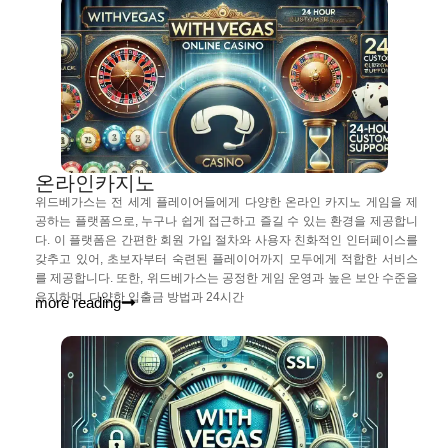
온라인카지노
위드베가스는 전 세계 플레이어들에게 다양한 온라인 카지노 게임을 제
공하는 플랫폼으로, 누구나 쉽게 접근하고 즐길 수 있는 환경을 제공합니
다. 이 플랫폼은 간편한 회원 가입 절차와 사용자 친화적인 인터페이스를
갖추고 있어, 초보자부터 숙련된 플레이어까지 모두에게 적합한 서비스
를 제공합니다. 또한, 위드베가스는 공정한 게임 운영과 높은 보안 수준을
유지하며, 다양한 입출금 방법과 24시간
more reading