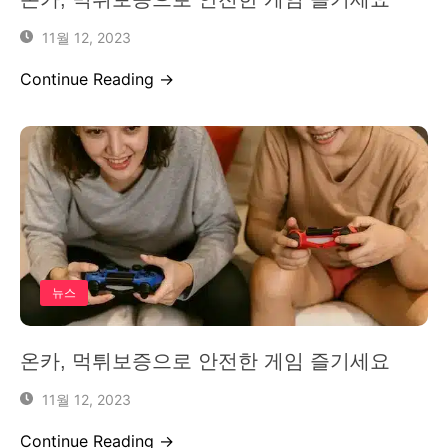
11월 12, 2023
Continue Reading →
뉴스
온카, 먹튀보증으로 안전한 게임 즐기세요
11월 12, 2023
Continue Reading →