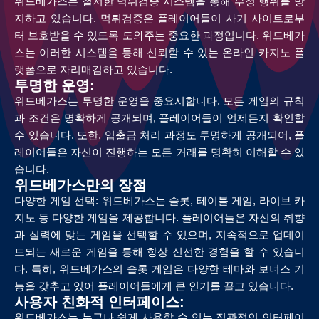
위드베가스는 철저한 먹튀검증 시스템을 통해 부정 행위를 방
지하고 있습니다. 먹튀검증은 플레이어들이 사기 사이트로부
터 보호받을 수 있도록 도와주는 중요한 과정입니다. 위드베가
스는 이러한 시스템을 통해 신뢰할 수 있는 온라인 카지노 플
랫폼으로 자리매김하고 있습니다.
투명한 운영:
위드베가스는 투명한 운영을 중요시합니다. 모든 게임의 규칙
과 조건은 명확하게 공개되며, 플레이어들이 언제든지 확인할
수 있습니다. 또한, 입출금 처리 과정도 투명하게 공개되어, 플
레이어들은 자신이 진행하는 모든 거래를 명확히 이해할 수 있
습니다.
위드베가스만의 장점
다양한 게임 선택: 위드베가스는 슬롯, 테이블 게임, 라이브 카
지노 등 다양한 게임을 제공합니다. 플레이어들은 자신의 취향
과 실력에 맞는 게임을 선택할 수 있으며, 지속적으로 업데이
트되는 새로운 게임을 통해 항상 신선한 경험을 할 수 있습니
다. 특히, 위드베가스의 슬롯 게임은 다양한 테마와 보너스 기
능을 갖추고 있어 플레이어들에게 큰 인기를 끌고 있습니다.
사용자 친화적 인터페이스:
위드베가스는 누구나 쉽게 사용할 수 있는 직관적인 인터페이