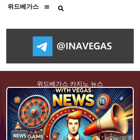
위드베가스
카지노사이트
슬롯사이트
토토사이트
홀덤사이트
온라인카지노
보증업체
먹튀검증
총판모집
꽁머니
뉴스
위드베가스 카지노 뉴스