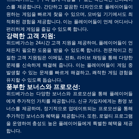
스를 제공합니다. 간단하고 깔끔한 디자인으로 플레이어들이
원하는 게임을 빠르게 찾을 수 있으며, 모바일 기기에서도 최
적화된 경험을 제공합니다. 이는 플레이어들이 언제 어디서나
편리하게 게임을 즐길 수 있도록 합니다.
강력한 고객 지원:
위드베가스는 24시간 고객 지원을 제공하여, 플레이어들이 언
제든지 필요한 도움을 받을 수 있도록 합니다. 전문적이고 친
절한 고객 지원팀은 이메일, 전화, 라이브 채팅을 통해 다양한
문제를 신속하게 해결해 줍니다. 이는 플레이어들이 게임 중
발생할 수 있는 문제를 빠르게 해결하고, 쾌적한 게임 경험을
유지할 수 있도록 돕습니다.
풍부한 보너스와 프로모션:
위드베가스는 다양한 보너스와 프로모션을 통해 플레이어들
에게 추가적인 가치를 제공합니다. 신규 가입자에게는 환영 보
너스를 제공하며, 정기적으로 업데이트되는 프로모션을 통해
추가적인 보너스와 혜택을 제공합니다. 또한, 로열티 프로그램
을 운영하여 충성도 높은 플레이어들에게 특별한 혜택을 제공
합니다.