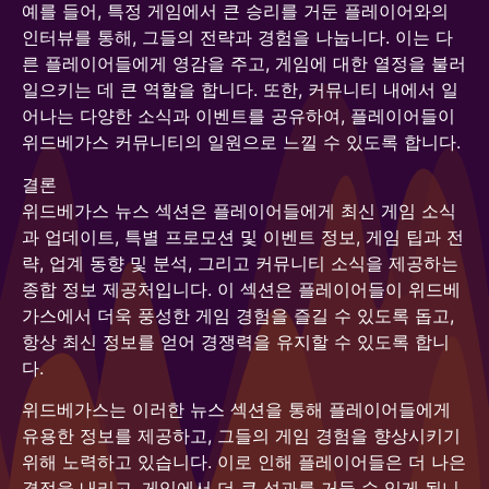
예를 들어, 특정 게임에서 큰 승리를 거둔 플레이어와의
인터뷰를 통해, 그들의 전략과 경험을 나눕니다. 이는 다
른 플레이어들에게 영감을 주고, 게임에 대한 열정을 불러
일으키는 데 큰 역할을 합니다. 또한, 커뮤니티 내에서 일
어나는 다양한 소식과 이벤트를 공유하여, 플레이어들이
위드베가스 커뮤니티의 일원으로 느낄 수 있도록 합니다.
결론
위드베가스 뉴스 섹션은 플레이어들에게 최신 게임 소식
과 업데이트, 특별 프로모션 및 이벤트 정보, 게임 팁과 전
략, 업계 동향 및 분석, 그리고 커뮤니티 소식을 제공하는
종합 정보 제공처입니다. 이 섹션은 플레이어들이 위드베
가스에서 더욱 풍성한 게임 경험을 즐길 수 있도록 돕고,
항상 최신 정보를 얻어 경쟁력을 유지할 수 있도록 합니
다.
위드베가스는 이러한 뉴스 섹션을 통해 플레이어들에게
유용한 정보를 제공하고, 그들의 게임 경험을 향상시키기
위해 노력하고 있습니다. 이로 인해 플레이어들은 더 나은
결정을 내리고, 게임에서 더 큰 성과를 거둘 수 있게 됩니