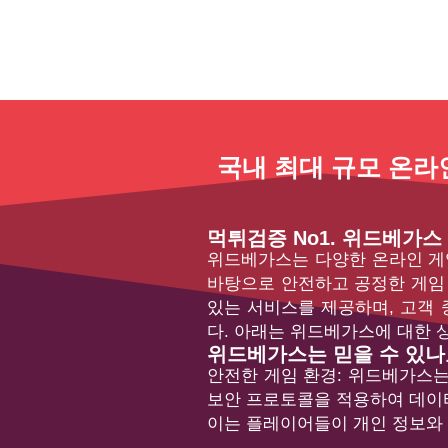
국내 최대 규모 온라
먹튀검증 No1. 위드베가스
위드베가스는 다양한 온라인 게
바탕으로 안전하고 공정한 게임 
있는 서비스를 제공하며, 고객
다. 아래는 위드베가스에 대한 
위드베가스는 믿을 수 있나
안전한 게임 환경: 위드베가스는
보안 프로토콜을 적용하여 데이터
이는 플레이어들이 개인 정보와 