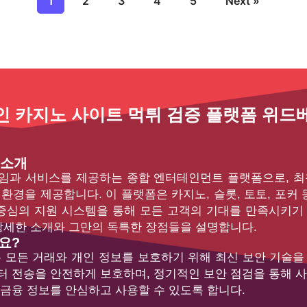
1
2
3
4
5
Next »
인 카지노 사이트 먹튀 검증 플랫폼 위드
 소개
임과 서비스를 제공하는 종합 엔터테인먼트 플랫폼으로, 최
환경을 제공합니다. 이 플랫폼은 카지노, 슬롯, 토토, 포커 
 중심의 지원 시스템을 통해 모든 고객의 기대를 만족시키기
상세한 소개와 그만의 독특한 장점들을 설명합니다.
요?
 모든 거래와 개인 정보를 보호하기 위해 최신 보안 기술을 
 전송을 안전하게 보호하며, 정기적인 보안 점검을 통해 
금융 정보를 안심하고 사용할 수 있도록 합니다.