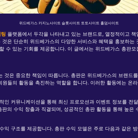
위드베가스 카지노사이트 슬롯사이트 토토사이트 홀덤사이트
베팅
플랫폼에서 두각을 나타내고 있는 브랜드로, 열정적이고 책
 것은 단순히 위드베가스의 다양한 서비스와 혜택을 홍보하는 
 수 있는 기회를 제공합니다. 이 글에서는 위드베가스 총판모
 것은 중요한 책임이 따릅니다. 총판은 위드베가스의 브랜드를
회원들의 활동을 촉진하는 역할을 합니다. 이러한 활동에는 온라인
적인 커뮤니케이션을 통해 최신 프로모션과 이벤트 정보를 전달
총판의 수익 창출과 직결되며, 성공적인 총판 활동을 통해 높은 
익 구조를 제공합니다. 총판 수익 모델은 주로 다음과 같은 