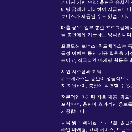
커미션 기반 수익: 총판은 유치한
베팅 금액에 비례하여 지급됩니다.
보너스가 제공될 수도 있습니다.
매출 공유: 일부 총판 프로그램에
을 총판에게 지급하는 방식입니다.
프로모션 보너스: 위드베가스는 특
특정 이벤트 동안 신규 회원을 가
높이고, 적극적인 마케팅 활동을 
지원 시스템과 혜택
위드베가스는 총판이 성공적으로 
지 지원하며, 총판이 직면할 수 있
전문적인 마케팅 자료 제공: 위드
포함하며, 총판이 효과적인 홍보를
제공합니다.
교육 및 트레이닝 프로그램: 총판
라인 마케팅, 고객 서비스, 브랜드