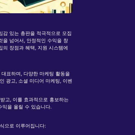
임감 있는 총판을 적극적으로 모집
것을 넘어서, 안정적인 수익을 창
집의 장점과 혜택, 지원 시스템에
 대표하며, 다양한 마케팅 활동을
 광고, 소셜 미디어 마케팅, 이벤
받고, 이를 효과적으로 홍보하는
수익을 올릴 수 있습니다.
방식으로 이루어집니다: