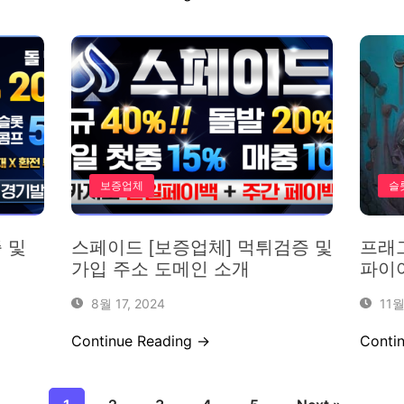
보증업체
슬
 및
스페이드 [보증업체] 먹튀검증 및
프래
가입 주소 도메인 소개
파이어
8월 17, 2024
11월 
Continue Reading →
Conti