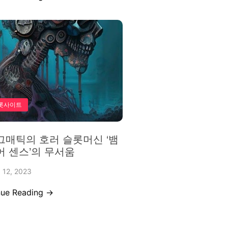
롯사이트
그매틱의 호러 슬롯머신 ‘뱀
 센스’의 무서움
12, 2023
nue Reading →