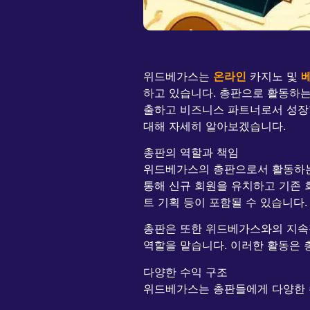
위드베가스는
온라인
카지노 및
하고 있습니다. 총판으로 활동하는
출하고 비즈니스 파트너로서 성장할
대해 자세히 알아보겠습니다.
총판의 역할과 책임
위드베가스의 총판으로서 활동하는
통해 신규 회원을 유치하고 기존 
트 기획 등이 포함될 수 있습니다.
총판은 또한 위드베가스와의 지속
역할을 맡습니다. 이러한 활동은 
다양한 수익 구조
위드베가스는 총판들에게 다양한 수