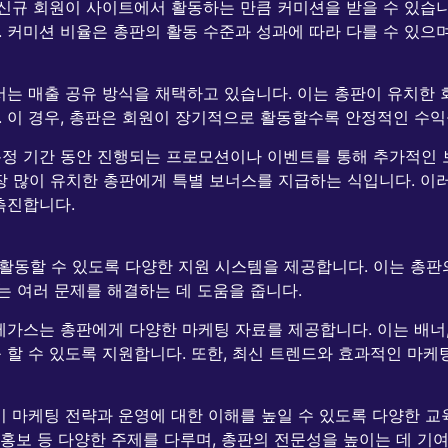
 신규 회원이 사이트에서 활동하는 만큼 커미션을 받을 수 있습
 커미션 비율은 총판의 활동 수준과 성과에 따라 다를 수 있으
서는 매출 공유 방식을 채택하고 있습니다. 이는 총판이 유치한 
 이 경우, 총판은 회원이 장기적으로 활동할수록 안정적인 수익
정 기간 동안 진행되는 프로모션이나 이벤트를 통해 추가적인 보
장 많이 유치한 총판에게 특별 보너스를 지급하는 식입니다. 
촉진합니다.
활동할 수 있도록 다양한 지원 시스템을 제공합니다. 이는 총판
는 여러 문제를 해결하는 데 도움을 줍니다.
베가스는 총판에게 다양한 마케팅 자료를 제공합니다. 이는 배너,
 할 수 있도록 지원합니다. 또한, 최신 트렌드와 효과적인 마
이 마케팅 전략과 운영에 대한 이해를 높일 수 있도록 다양한 교
 홍보 등 다양한 주제를 다루며, 총판의 전문성을 높이는 데 기