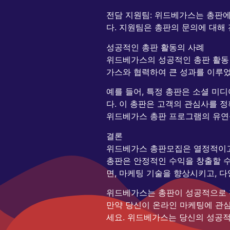
전담 지원팀: 위드베가스는 총판에
다. 지원팀은 총판의 문의에 대해
성공적인 총판 활동의 사례
위드베가스의 성공적인 총판 활동 
가스와 협력하여 큰 성과를 이루었
예를 들어, 특정 총판은 소셜 미
다. 이 총판은 고객의 관심사를 
위드베가스 총판 프로그램의 유연
결론
위드베가스 총판모집은 열정적이고
총판은 안정적인 수익을 창출할 수
면, 마케팅 기술을 향상시키고, 
위드베가스는 총판이 성공적으로 활
만약 당신이 온라인 마케팅에 관심
세요. 위드베가스는 당신의 성공적